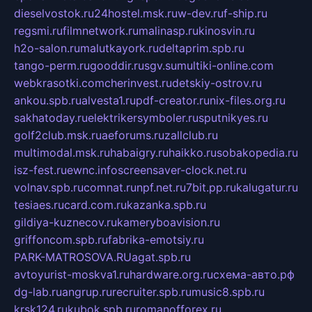
dieselvostok.ru
24hostel.msk.ru
w-dev.ru
f-ship.ru
regsmi.ru
filmnetwork.ru
malinasp.ru
kinosvin.ru
h2o-salon.ru
malutkayork.ru
deltaprim.spb.ru
tango-perm.ru
gooddir.ru
sgv.su
multiki-online.com
webkrasotki.com
cherinvest.ru
detskiy-ostrov.ru
ankou.spb.ru
alvesta1.ru
pdf-creator.ru
nix-files.org.ru
sakhatoday.ru
elektrikersymboler.ru
sputnikyes.ru
golf2club.msk.ru
aeforums.ru
zallclub.ru
multimodal.msk.ru
habaigry.ru
haikko.ru
sobakopedia.ru
isz-fest.ru
ewnc.info
screensaver-clock.net.ru
volnav.spb.ru
comnat.ru
npf.net.ru
7bit.pp.ru
kalugatur.ru
tesiaes.ru
card.com.ru
kazanka.spb.ru
gildiya-kuznecov.ru
kameryboavision.ru
griffoncom.spb.ru
fabrika-emotsiy.ru
PARK-MATROSOVA.RU
agat.spb.ru
avtoyurist-moskva1.ru
hardware.org.ru
схема-авто.рф
dg-lab.ru
angrup.ru
recruiter.spb.ru
music8.spb.ru
krsk124.ru
kubok.spb.ru
romanofforex.ru