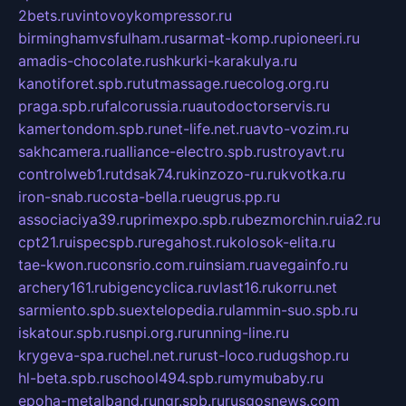
2bets.ru
vintovoykompressor.ru
birminghamvsfulham.ru
sarmat-komp.ru
pioneeri.ru
amadis-chocolate.ru
shkurki-karakulya.ru
kanotiforet.spb.ru
tutmassage.ru
ecolog.org.ru
praga.spb.ru
falcorussia.ru
autodoctorservis.ru
kamertondom.spb.ru
net-life.net.ru
avto-vozim.ru
sakhcamera.ru
alliance-electro.spb.ru
stroyavt.ru
controlweb1.ru
tdsak74.ru
kinzozo-ru.ru
kvotka.ru
iron-snab.ru
costa-bella.ru
eugrus.pp.ru
associaciya39.ru
primexpo.spb.ru
bezmorchin.ru
ia2.ru
cpt21.ru
ispecspb.ru
regahost.ru
kolosok-elita.ru
tae-kwon.ru
consrio.com.ru
insiam.ru
avegainfo.ru
archery161.ru
bigencyclica.ru
vlast16.ru
korru.net
sarmiento.spb.su
extelopedia.ru
lammin-suo.spb.ru
iskatour.spb.ru
snpi.org.ru
running-line.ru
krygeva-spa.ru
chel.net.ru
rust-loco.ru
dugshop.ru
hl-beta.spb.ru
school494.spb.ru
mymubaby.ru
epoha-metalband.ru
ngr.spb.ru
rusgosnews.com