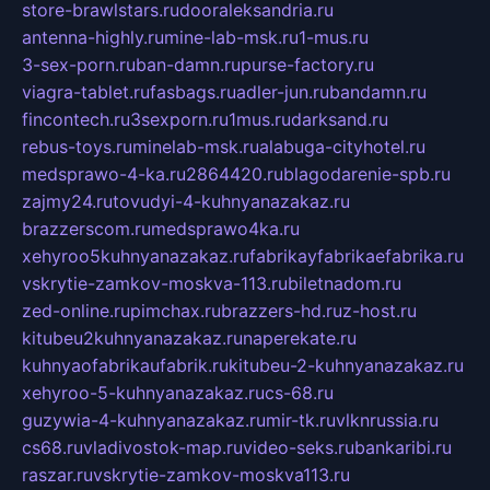
store-brawlstars.ru
dooraleksandria.ru
antenna-highly.ru
mine-lab-msk.ru
1-mus.ru
3-sex-porn.ru
ban-damn.ru
purse-factory.ru
viagra-tablet.ru
fasbags.ru
adler-jun.ru
bandamn.ru
fincontech.ru
3sexporn.ru
1mus.ru
darksand.ru
rebus-toys.ru
minelab-msk.ru
alabuga-cityhotel.ru
medsprawo-4-ka.ru
2864420.ru
blagodarenie-spb.ru
zajmy24.ru
tovudyi-4-kuhnyanazakaz.ru
brazzerscom.ru
medsprawo4ka.ru
xehyroo5kuhnyanazakaz.ru
fabrikayfabrikaefabrika.ru
vskrytie-zamkov-moskva-113.ru
biletnadom.ru
zed-online.ru
pimchax.ru
brazzers-hd.ru
z-host.ru
kitubeu2kuhnyanazakaz.ru
naperekate.ru
kuhnyaofabrikaufabrik.ru
kitubeu-2-kuhnyanazakaz.ru
xehyroo-5-kuhnyanazakaz.ru
cs-68.ru
guzywia-4-kuhnyanazakaz.ru
mir-tk.ru
vlknrussia.ru
cs68.ru
vladivostok-map.ru
video-seks.ru
bankaribi.ru
raszar.ru
vskrytie-zamkov-moskva113.ru