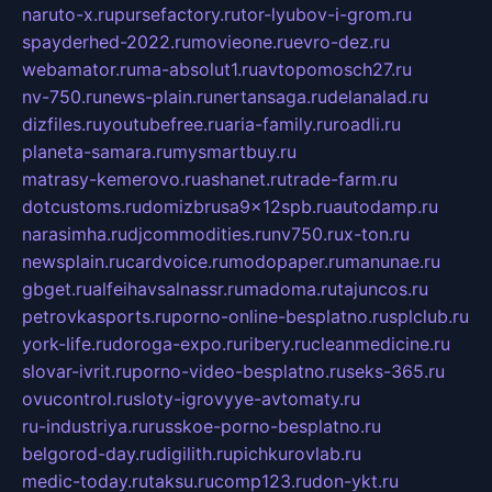
naruto-x.ru
pursefactory.ru
tor-lyubov-i-grom.ru
spayderhed-2022.ru
movieone.ru
evro-dez.ru
webamator.ru
ma-absolut1.ru
avtopomosch27.ru
nv-750.ru
news-plain.ru
nertansaga.ru
delanalad.ru
dizfiles.ru
youtubefree.ru
aria-family.ru
roadli.ru
planeta-samara.ru
mysmartbuy.ru
matrasy-kemerovo.ru
ashanet.ru
trade-farm.ru
dotcustoms.ru
domizbrusa9x12spb.ru
autodamp.ru
narasimha.ru
djcommodities.ru
nv750.ru
x-ton.ru
newsplain.ru
cardvoice.ru
modopaper.ru
manunae.ru
gbget.ru
alfeihavsalnassr.ru
madoma.ru
tajuncos.ru
petrovkasports.ru
porno-online-besplatno.ru
splclub.ru
york-life.ru
doroga-expo.ru
ribery.ru
cleanmedicine.ru
slovar-ivrit.ru
porno-video-besplatno.ru
seks-365.ru
ovucontrol.ru
sloty-igrovyye-avtomaty.ru
ru-industriya.ru
russkoe-porno-besplatno.ru
belgorod-day.ru
digilith.ru
pichkurovlab.ru
medic-today.ru
taksu.ru
comp123.ru
don-ykt.ru