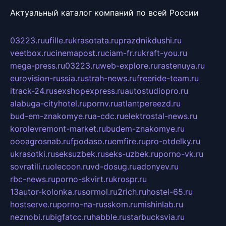
Актуальный каталог компаний по всей России
03223.ru
ufille.ru
krasotata.ru
prazdnikdushi.ru
veetbox.ru
cinemapost.ru
ciam-fr.ru
kraft-you.ru
mega-press.ru
03223.ru
web-explore.ru
rastenuya.ru
eurovision-russia.ru
strah-news.ru
freeride-team.ru
itrack-24.ru
sexshopexpress.ru
autostudiopro.ru
alabuga-cityhotel.ru
pornv.ru
atlantpereezd.ru
bud-em-znakomye.ru
a-cdc.ru
elektrostal-news.ru
korolevremont-market.ru
budem-znakomye.ru
oooagrosnab.ru
fpodaso.ru
emfire.ru
pro-otdelky.ru
ukrasotki.ru
seksuzbek.ru
seks-uzbek.ru
porno-vk.ru
sovratili.ru
olecoon.ru
vd-dosug.ru
adonyev.ru
rbc-news.ru
porno-skvirt.ru
krospr.ru
13autor-kolonka.ru
sormol.ru
2rich.ru
hostel-65.ru
hostserve.ru
porno-na-russkom.ru
mishinlab.ru
neznobi.ru
bigfatcc.ru
habble.ru
starbucksvia.ru