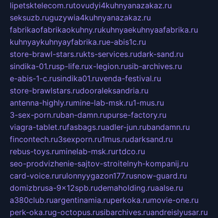
lipetsktelecom.ru
tovudyi4kuhnyanazakaz.ru
seksuzb.ru
guzywia4kuhnyanazakaz.ru
fabrikaofabrikaokuhny.ru
kuhnyaekuhnyaafabrika.ru
kuhnyaykuhnyayfabrika.ru
e-abis1c.ru
store-brawl-stars.ru
kts-services.ru
dark-sand.ru
sindika-01.ru
sp-life.ru
x-legion.ru
sib-archives.ru
e-abis-1-c.ru
sindika01.ru
venda-festival.ru
store-brawlstars.ru
dooraleksandria.ru
antenna-highly.ru
mine-lab-msk.ru
1-mus.ru
3-sex-porn.ru
ban-damn.ru
purse-factory.ru
viagra-tablet.ru
fasbags.ru
adler-jun.ru
bandamn.ru
fincontech.ru
3sexporn.ru
1mus.ru
darksand.ru
rebus-toys.ru
minelab-msk.ru
rtdco.ru
seo-prodvizhenie-sajtov-stroitelnyh-kompanij.ru
card-voice.ru
rulonnyygazon177.ru
snow-guard.ru
domizbrusa-9x12spb.ru
demaholding.ru
aalse.ru
a380club.ru
argentinamia.ru
perkoka.ru
movie-one.ru
perk-oka.ru
g-octopus.ru
sibarchives.ru
andreislyusar.ru