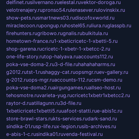
delfinet.ru
silvernano.ru
elestal.ru
vektor-doroga.ru
velotrenajery.ru
pronso54.ru
lenasever.ru
lovinskix.ru
show-pets.ru
smartnews03.ru
discofoxworld.ru
miraclecoon.ru
pongup.ru
hostel65.ru
liura.ru
glasspb.ru
firehunters.ru
gribowo.ru
gnalis.ru
bulkitula.ru
hometown-france.ru
1-xbeticricetc-1-xbetti-5.ru
shop-garena.ru
cricetc-1-xbetr-1-xbetcc-2.ru
one-life-story.ru
top-halyava.ru
accounts112.ru
poka-vse-doma-2.ru
3-d-file.ru
hahahaharms.ru
g2012.ru
tst-1.ru
shaggy-cat.ru
opsmgr.ru
ev-gallery.ru
g-2012.ru
ops-mgr.ru
accounts-112.ru
csm-demo.ru
poka-vse-doma2.ru
airgungames.ru
allseo-host.ru
tehosmotre.ru
varieta-yug.ru
cricetc1xbetr1xbetcc2.ru
raytor-d.ru
atillagunn.ru
3d-file.ru
1xbeticricetc1xbetti5.ru
uafoot-statti.ru
e-abis1c.ru
store-brawl-stars.ru
kts-services.ru
dark-sand.ru
sindika-01.ru
sp-life.ru
x-legion.ru
sib-archives.ru
e-abis-1-c.ru
sindika01.ru
venda-festival.ru