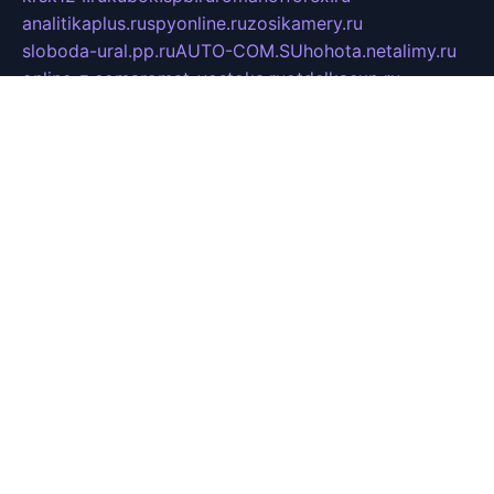
analitikaplus.ru
spyonline.ru
zosikamery.ru
sloboda-ural.pp.ru
AUTO-COM.SU
hohota.net
alimy.ru
online-z.com
aromat-vostoka.ru
otdelkaexp.ru
mobilvest.ru
bbd.net.ru
mebelshop.msk.ru
smp-forum.ru
bastion-td.ru
kosmoscreative.ru
avrmotors.ru
art-galadesign.ru
tiffany-c.ru
ecostep-samara.ru
d-p.spb.ru
галактика73.рф
sko.com.ru
davitamebel-spb.ru
fotsis.ru
tesiaes.ru
kokoroyari.spb.ru
blesna-kazan.ru
mossilver.ru
lenderoq.ru
sergeydobrin.ru
tochkazvuka.msk.ru
people-of-art.ru
bezzubova.ru
clubtibet.ru
orior-aks.ru
dynamoauto.ru
szk-favorit.ru
carlines.ru
flatnsk.ru
kingbolenskaner.ru
alex-motor.ru
astroline.net.ru
act1.spb.ru
polyglot.com.ru
gidlipetsk.ru
ooo-driada.ru
detsad125.ru
mir-zdoroviya.ru
bruslanovo.ru
siterem.ru
council.spb.ru
лодкипатриот.рф
kafekolizey.ru
iclub.net.ru
gazon-easy.ru
sugarepilekb.ru
grinox.ru
pylesostineco.ru
msts-ozarenie.ru
kameryjooan.ru