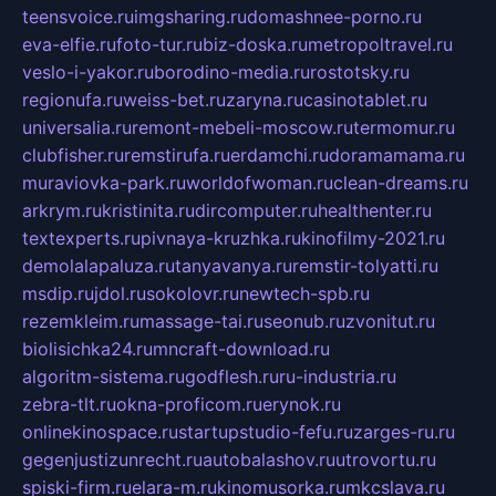
teensvoice.ru
imgsharing.ru
domashnee-porno.ru
eva-elfie.ru
foto-tur.ru
biz-doska.ru
metropoltravel.ru
veslo-i-yakor.ru
borodino-media.ru
rostotsky.ru
regionufa.ru
weiss-bet.ru
zaryna.ru
casinotablet.ru
universalia.ru
remont-mebeli-moscow.ru
termomur.ru
clubfisher.ru
remstirufa.ru
erdamchi.ru
doramamama.ru
muraviovka-park.ru
worldofwoman.ru
clean-dreams.ru
arkrym.ru
kristinita.ru
dircomputer.ru
healthenter.ru
textexperts.ru
pivnaya-kruzhka.ru
kinofilmy-2021.ru
demolalapaluza.ru
tanyavanya.ru
remstir-tolyatti.ru
msdip.ru
jdol.ru
sokolovr.ru
newtech-spb.ru
rezemkleim.ru
massage-tai.ru
seonub.ru
zvonitut.ru
biolisichka24.ru
mncraft-download.ru
algoritm-sistema.ru
godflesh.ru
ru-industria.ru
zebra-tlt.ru
okna-proficom.ru
erynok.ru
onlinekinospace.ru
startupstudio-fefu.ru
zarges-ru.ru
gegenjustizunrecht.ru
autobalashov.ru
utrovortu.ru
spiski-firm.ru
elara-m.ru
kinomusorka.ru
mkcslava.ru