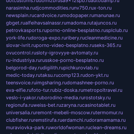
dotcustoms.ru
domizbrusa9x12spb.ru
autodamp.ru
narasimha.ru
djcommodities.ru
nv750.ru
x-ton.ru
newsplain.ru
cardvoice.ru
modopaper.ru
manunae.ru
gbget.ru
alfeihavsalnassr.ru
madoma.ru
tajuncos.ru
petrovkasports.ru
porno-online-besplatno.ru
splclub.ru
york-life.ru
doroga-expo.ru
ribery.ru
cleanmedicine.ru
slovar-ivrit.ru
porno-video-besplatno.ru
seks-365.ru
ovucontrol.ru
sloty-igrovyye-avtomaty.ru
ru-industriya.ru
russkoe-porno-besplatno.ru
belgorod-day.ru
digilith.ru
pichkurovlab.ru
medic-today.ru
taksu.ru
comp123.ru
don-ykt.ru
teensvoice.ru
imgsharing.ru
domashnee-porno.ru
eva-elfie.ru
foto-tur.ru
biz-doska.ru
metropoltravel.ru
veslo-i-yakor.ru
borodino-media.ru
rostotsky.ru
regionufa.ru
weiss-bet.ru
zaryna.ru
casinotablet.ru
universalia.ru
remont-mebeli-moscow.ru
termomur.ru
clubfisher.ru
remstirufa.ru
erdamchi.ru
doramamama.ru
muraviovka-park.ru
worldofwoman.ru
clean-dreams.ru