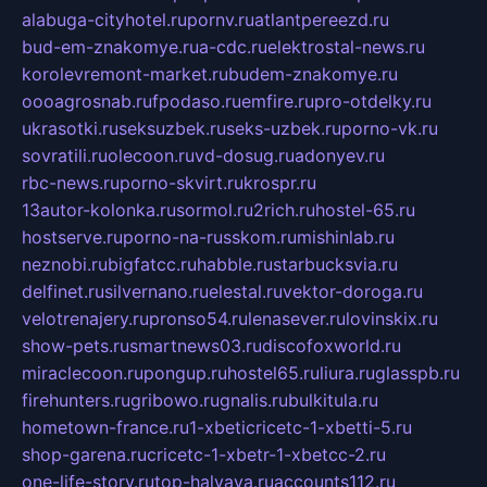
alabuga-cityhotel.ru
pornv.ru
atlantpereezd.ru
bud-em-znakomye.ru
a-cdc.ru
elektrostal-news.ru
korolevremont-market.ru
budem-znakomye.ru
oooagrosnab.ru
fpodaso.ru
emfire.ru
pro-otdelky.ru
ukrasotki.ru
seksuzbek.ru
seks-uzbek.ru
porno-vk.ru
sovratili.ru
olecoon.ru
vd-dosug.ru
adonyev.ru
rbc-news.ru
porno-skvirt.ru
krospr.ru
13autor-kolonka.ru
sormol.ru
2rich.ru
hostel-65.ru
hostserve.ru
porno-na-russkom.ru
mishinlab.ru
neznobi.ru
bigfatcc.ru
habble.ru
starbucksvia.ru
delfinet.ru
silvernano.ru
elestal.ru
vektor-doroga.ru
velotrenajery.ru
pronso54.ru
lenasever.ru
lovinskix.ru
show-pets.ru
smartnews03.ru
discofoxworld.ru
miraclecoon.ru
pongup.ru
hostel65.ru
liura.ru
glasspb.ru
firehunters.ru
gribowo.ru
gnalis.ru
bulkitula.ru
hometown-france.ru
1-xbeticricetc-1-xbetti-5.ru
shop-garena.ru
cricetc-1-xbetr-1-xbetcc-2.ru
one-life-story.ru
top-halyava.ru
accounts112.ru