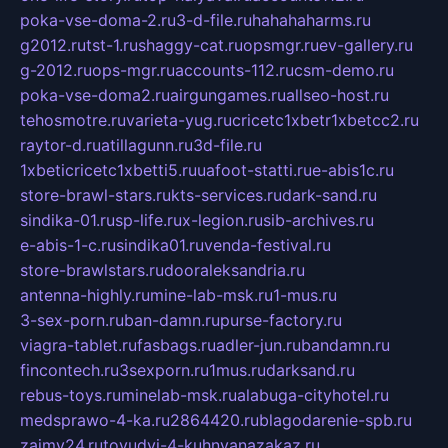
poka-vse-doma-2.ru
3-d-file.ru
hahahaharms.ru
g2012.ru
tst-1.ru
shaggy-cat.ru
opsmgr.ru
ev-gallery.ru
g-2012.ru
ops-mgr.ru
accounts-112.ru
csm-demo.ru
poka-vse-doma2.ru
airgungames.ru
allseo-host.ru
tehosmotre.ru
varieta-yug.ru
cricetc1xbetr1xbetcc2.ru
raytor-d.ru
atillagunn.ru
3d-file.ru
1xbeticricetc1xbetti5.ru
uafoot-statti.ru
e-abis1c.ru
store-brawl-stars.ru
kts-services.ru
dark-sand.ru
sindika-01.ru
sp-life.ru
x-legion.ru
sib-archives.ru
e-abis-1-c.ru
sindika01.ru
venda-festival.ru
store-brawlstars.ru
dooraleksandria.ru
antenna-highly.ru
mine-lab-msk.ru
1-mus.ru
3-sex-porn.ru
ban-damn.ru
purse-factory.ru
viagra-tablet.ru
fasbags.ru
adler-jun.ru
bandamn.ru
fincontech.ru
3sexporn.ru
1mus.ru
darksand.ru
rebus-toys.ru
minelab-msk.ru
alabuga-cityhotel.ru
medsprawo-4-ka.ru
2864420.ru
blagodarenie-spb.ru
zajmy24.ru
tovudyi-4-kuhnyanazakaz.ru