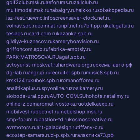
golf2club.msk.ru
aeforums.ru
zallclub.ru
multimodal.msk.ru
habaigry.ru
haikko.ru
sobakopedia.ru
isz-fest.ru
ewnc.info
screensaver-clock.net.ru
volnav.spb.ru
comnat.ru
npf.net.ru
7bit.pp.ru
kalugatur.ru
tesiaes.ru
card.com.ru
kazanka.spb.ru
gildiya-kuznecov.ru
kameryboavision.ru
griffoncom.spb.ru
fabrika-emotsiy.ru
PARK-MATROSOVA.RU
agat.spb.ru
avtoyurist-moskva1.ru
hardware.org.ru
схема-авто.рф
dg-lab.ru
angrup.ru
recruiter.spb.ru
music8.spb.ru
krsk124.ru
kubok.spb.ru
romanofforex.ru
analitikaplus.ru
spyonline.ru
zosikamery.ru
sloboda-ural.pp.ru
AUTO-COM.SU
hohota.net
alimy.ru
online-z.com
aromat-vostoka.ru
otdelkaexp.ru
mobilvest.ru
bbd.net.ru
mebelshop.msk.ru
smp-forum.ru
bastion-td.ru
kosmoscreative.ru
avrmotors.ru
art-galadesign.ru
tiffany-c.ru
ecostep-samara.ru
d-p.spb.ru
галактика73.рф