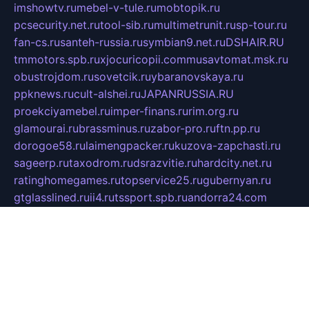
imshowtv.ru
mebel-v-tule.ru
mobtopik.ru
pcsecurity.net.ru
tool-sib.ru
multimetrunit.ru
sp-tour.ru
fan-cs.ru
santeh-russia.ru
symbian9.net.ru
DSHAIR.RU
tmmotors.spb.ru
xjocuricopii.com
musavtomat.msk.ru
obustrojdom.ru
sovetcik.ru
ybaranovskaya.ru
ppknews.ru
cult-alshei.ru
JAPANRUSSIA.RU
proekciyamebel.ru
imper-finans.ru
rim.org.ru
glamourai.ru
brassminus.ru
zabor-pro.ru
ftn.pp.ru
dorogoe58.ru
laimengpacker.ru
kuzova-zapchasti.ru
sageerp.ru
taxodrom.ru
dsrazvitie.ru
hardcity.net.ru
ratinghomegames.ru
topservice25.ru
gubernyan.ru
gtglasslined.ru
ii4.ru
tssport.spb.ru
andorra24.com
blackwallstreet.ru
oboimos.ru
optim-doors.com.ru
ikuch.ru
nycr.org.ru
npa21.ru
vremya-ch.spb.ru
desert000.ru
ivtorgi.ru
ifiori.ru
catalog-statei.ru
dcv.org.ru
spetsmaster174.ru
ipkameryhiseeu.ru
dum26.ru
ruspol.spb.ru
fr-opendp.ru
kam-solnyshko.ru
cheyenne-arapaho.ru
sevzapmetal.spb.ru