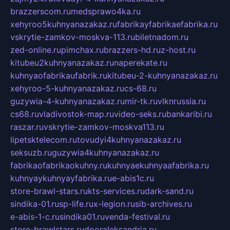
brazzerscom.ru
medsprawo4ka.ru
xehyroo5kuhnyanazakaz.ru
fabrikayfabrikaefabrika.ru
vskrytie-zamkov-moskva-113.ru
biletnadom.ru
zed-online.ru
pimchax.ru
brazzers-hd.ru
z-host.ru
kitubeu2kuhnyanazakaz.ru
naperekate.ru
kuhnyaofabrikaufabrik.ru
kitubeu-2-kuhnyanazakaz.ru
xehyroo-5-kuhnyanazakaz.ru
cs-68.ru
guzywia-4-kuhnyanazakaz.ru
mir-tk.ru
vlknrussia.ru
cs68.ru
vladivostok-map.ru
video-seks.ru
bankaribi.ru
raszar.ru
vskrytie-zamkov-moskva113.ru
lipetsktelecom.ru
tovudyi4kuhnyanazakaz.ru
seksuzb.ru
guzywia4kuhnyanazakaz.ru
fabrikaofabrikaokuhny.ru
kuhnyaekuhnyaafabrika.ru
kuhnyaykuhnyayfabrika.ru
e-abis1c.ru
store-brawl-stars.ru
kts-services.ru
dark-sand.ru
sindika-01.ru
sp-life.ru
x-legion.ru
sib-archives.ru
e-abis-1-c.ru
sindika01.ru
venda-festival.ru
store-brawlstars.ru
dooraleksandria.ru