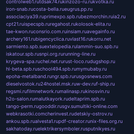
controlweb1.ru
tdsak74.ru
kinzozo-ru.ru
kvotka.ru
iron-snab.ru
costa-bella.ru
eugrus.pp.ru
associaciya39.ru
primexpo.spb.ru
bezmorchin.ru
ia2.ru
cpt21.ru
ispecspb.ru
regahost.ru
kolosok-elita.ru
tae-kwon.ru
consrio.com.ru
insiam.ru
avegainfo.ru
archery161.ru
bigencyclica.ru
vlast16.ru
korru.net
sarmiento.spb.su
extelopedia.ru
lammin-suo.spb.ru
iskatour.spb.ru
snpi.org.ru
running-line.ru
krygeva-spa.ru
chel.net.ru
rust-loco.ru
dugshop.ru
hl-beta.spb.ru
school494.spb.ru
mymubaby.ru
epoha-metalband.ru
ngr.spb.ru
rusgosnews.com
dieselvostok.ru
24hostel.msk.ru
w-dev.ru
f-ship.ru
regsmi.ru
filmnetwork.ru
malinasp.ru
kinosvin.ru
h2o-salon.ru
malutkayork.ru
deltaprim.spb.ru
tango-perm.ru
gooddir.ru
sgv.su
multiki-online.com
webkrasotki.com
cherinvest.ru
detskiy-ostrov.ru
ankou.spb.ru
alvesta1.ru
pdf-creator.ru
nix-files.org.ru
sakhatoday.ru
elektrikersymboler.ru
sputnikyes.ru