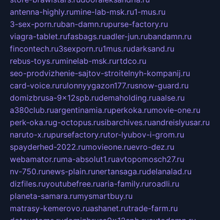
antenna-highly.ru
mine-lab-msk.ru
1-mus.ru
3-sex-porn.ru
ban-damn.ru
purse-factory.ru
viagra-tablet.ru
fasbags.ru
adler-jun.ru
bandamn.ru
fincontech.ru
3sexporn.ru
1mus.ru
darksand.ru
rebus-toys.ru
minelab-msk.ru
rtdco.ru
seo-prodvizhenie-sajtov-stroitelnyh-kompanij.ru
card-voice.ru
rulonnyygazon177.ru
snow-guard.ru
domizbrusa-9x12spb.ru
demaholding.ru
aalse.ru
a380club.ru
argentinamia.ru
perkoka.ru
movie-one.ru
perk-oka.ru
g-octopus.ru
sibarchives.ru
andreislyusar.ru
naruto-x.ru
pursefactory.ru
tor-lyubov-i-grom.ru
spayderhed-2022.ru
movieone.ru
evro-dez.ru
webamator.ru
ma-absolut1.ru
avtopomosch27.ru
nv-750.ru
news-plain.ru
nertansaga.ru
delanalad.ru
dizfiles.ru
youtubefree.ru
aria-family.ru
roadli.ru
planeta-samara.ru
mysmartbuy.ru
matrasy-kemerovo.ru
ashanet.ru
trade-farm.ru