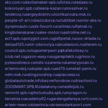
sko.com.ru
davitamebel-spb.ru
fotsis.ru
tesiaes.ru
kokoroyari.spb.ru
blesna-kazan.ru
mossilver.ru
lenderoq.ru
sergeydobrin.ru
tochkazvuka.msk.ru
people-of-art.ru
bezzubova.ru
clubtibet.ru
orior-aks.ru
dynamoauto.ru
szk-favorit.ru
carlines.ru
flatnsk.ru
kingbolenskaner.ru
alex-motor.ru
astroline.net.ru
act1.spb.ru
polyglot.com.ru
gidlipetsk.ru
ooo-driada.ru
detsad125.ru
mir-zdoroviya.ru
bruslanovo.ru
siterem.ru
council.spb.ru
лодкипатриот.рф
kafekolizey.ru
iclub.net.ru
gazon-easy.ru
sugarepilekb.ru
grinox.ru
pylesostineco.ru
msts-ozarenie.ru
kameryjooan.ru
artemovskij.ru
dopler.spb.ru
aid70.ru
metall-perm.ru
ndm.msk.ru
ratingzooshop.ru
apiaccess.ru
globalautotrade.info
bezverhovskoe.ru
drsschool.ru
ZOOSMART.SPB.RU
dalakony.ru
medikijob.ru
remontt.spb.ru
photostudia.spb.ru
myragon.ru
terramia.ru
academy62.ru
gardengallereya.ru
rti.com.ru
artem-news.ru
biserinca.ru
krasnodarkurort.com