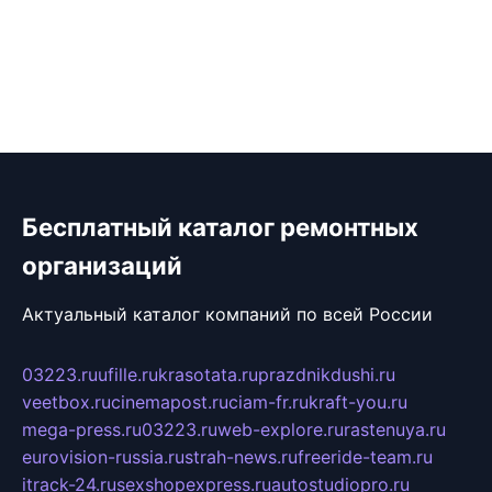
Бесплатный каталог ремонтных
организаций
Актуальный каталог компаний по всей России
03223.ru
ufille.ru
krasotata.ru
prazdnikdushi.ru
veetbox.ru
cinemapost.ru
ciam-fr.ru
kraft-you.ru
mega-press.ru
03223.ru
web-explore.ru
rastenuya.ru
eurovision-russia.ru
strah-news.ru
freeride-team.ru
itrack-24.ru
sexshopexpress.ru
autostudiopro.ru