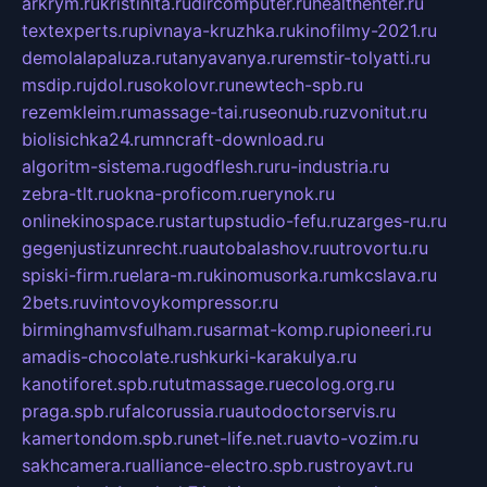
arkrym.ru
kristinita.ru
dircomputer.ru
healthenter.ru
textexperts.ru
pivnaya-kruzhka.ru
kinofilmy-2021.ru
demolalapaluza.ru
tanyavanya.ru
remstir-tolyatti.ru
msdip.ru
jdol.ru
sokolovr.ru
newtech-spb.ru
rezemkleim.ru
massage-tai.ru
seonub.ru
zvonitut.ru
biolisichka24.ru
mncraft-download.ru
algoritm-sistema.ru
godflesh.ru
ru-industria.ru
zebra-tlt.ru
okna-proficom.ru
erynok.ru
onlinekinospace.ru
startupstudio-fefu.ru
zarges-ru.ru
gegenjustizunrecht.ru
autobalashov.ru
utrovortu.ru
spiski-firm.ru
elara-m.ru
kinomusorka.ru
mkcslava.ru
2bets.ru
vintovoykompressor.ru
birminghamvsfulham.ru
sarmat-komp.ru
pioneeri.ru
amadis-chocolate.ru
shkurki-karakulya.ru
kanotiforet.spb.ru
tutmassage.ru
ecolog.org.ru
praga.spb.ru
falcorussia.ru
autodoctorservis.ru
kamertondom.spb.ru
net-life.net.ru
avto-vozim.ru
sakhcamera.ru
alliance-electro.spb.ru
stroyavt.ru