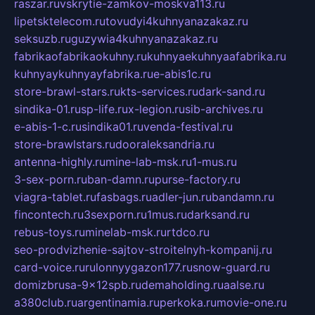
raszar.ru
vskrytie-zamkov-moskva113.ru
lipetsktelecom.ru
tovudyi4kuhnyanazakaz.ru
seksuzb.ru
guzywia4kuhnyanazakaz.ru
fabrikaofabrikaokuhny.ru
kuhnyaekuhnyaafabrika.ru
kuhnyaykuhnyayfabrika.ru
e-abis1c.ru
store-brawl-stars.ru
kts-services.ru
dark-sand.ru
sindika-01.ru
sp-life.ru
x-legion.ru
sib-archives.ru
e-abis-1-c.ru
sindika01.ru
venda-festival.ru
store-brawlstars.ru
dooraleksandria.ru
antenna-highly.ru
mine-lab-msk.ru
1-mus.ru
3-sex-porn.ru
ban-damn.ru
purse-factory.ru
viagra-tablet.ru
fasbags.ru
adler-jun.ru
bandamn.ru
fincontech.ru
3sexporn.ru
1mus.ru
darksand.ru
rebus-toys.ru
minelab-msk.ru
rtdco.ru
seo-prodvizhenie-sajtov-stroitelnyh-kompanij.ru
card-voice.ru
rulonnyygazon177.ru
snow-guard.ru
domizbrusa-9x12spb.ru
demaholding.ru
aalse.ru
a380club.ru
argentinamia.ru
perkoka.ru
movie-one.ru