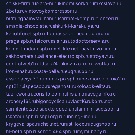
spiski-firm.ru
elara-m.ru
kinomusorka.ru
mkcslava.ru
2bets.ru
vintovoykompressor.ru
birminghamvsfulham.ru
sarmat-komp.ru
pioneeri.ru
amadis-chocolate.ru
shkurki-karakulya.ru
kanotiforet.spb.ru
tutmassage.ru
ecolog.org.ru
praga.spb.ru
falcorussia.ru
autodoctorservis.ru
kamertondom.spb.ru
net-life.net.ru
avto-vozim.ru
sakhcamera.ru
alliance-electro.spb.ru
stroyavt.ru
controlweb1.ru
tdsak74.ru
kinzozo-ru.ru
kvotka.ru
iron-snab.ru
costa-bella.ru
eugrus.pp.ru
associaciya39.ru
primexpo.spb.ru
bezmorchin.ru
ia2.ru
cpt21.ru
ispecspb.ru
regahost.ru
kolosok-elita.ru
tae-kwon.ru
consrio.com.ru
insiam.ru
avegainfo.ru
archery161.ru
bigencyclica.ru
vlast16.ru
korru.net
sarmiento.spb.su
extelopedia.ru
lammin-suo.spb.ru
iskatour.spb.ru
snpi.org.ru
running-line.ru
krygeva-spa.ru
chel.net.ru
rust-loco.ru
dugshop.ru
hl-beta.spb.ru
school494.spb.ru
mymubaby.ru