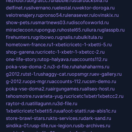
neznobi.ru
bigfatcc.ru
habble.ru
starbucksvia.ru
delfinet.ru
silvernano.ru
elestal.ru
vektor-doroga.ru
velotrenajery.ru
pronso54.ru
lenasever.ru
lovinskix.ru
show-pets.ru
smartnews03.ru
discofoxworld.ru
miraclecoon.ru
pongup.ru
hostel65.ru
liura.ru
glasspb.ru
firehunters.ru
gribowo.ru
gnalis.ru
bulkitula.ru
hometown-france.ru
1-xbeticricetc-1-xbetti-5.ru
shop-garena.ru
cricetc-1-xbetr-1-xbetcc-2.ru
one-life-story.ru
top-halyava.ru
accounts112.ru
poka-vse-doma-2.ru
3-d-file.ru
hahahaharms.ru
g2012.ru
tst-1.ru
shaggy-cat.ru
opsmgr.ru
ev-gallery.ru
g-2012.ru
ops-mgr.ru
accounts-112.ru
csm-demo.ru
poka-vse-doma2.ru
airgungames.ru
allseo-host.ru
tehosmotre.ru
varieta-yug.ru
cricetc1xbetr1xbetcc2.ru
raytor-d.ru
atillagunn.ru
3d-file.ru
1xbeticricetc1xbetti5.ru
uafoot-statti.ru
e-abis1c.ru
store-brawl-stars.ru
kts-services.ru
dark-sand.ru
sindika-01.ru
sp-life.ru
x-legion.ru
sib-archives.ru