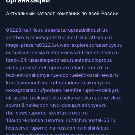
Актуальный каталог компаний по всей России
03223.ru
ufille.ru
krasotata.ru
prazdnikdushi.ru
veetbox.ru
cinemapost.ru
ciam-fr.ru
kraft-you.ru
mega-press.ru
03223.ru
web-explore.ru
rastenuya.ru
eurovision-russia.ru
strah-news.ru
freeride-team.ru
itrack-24.ru
sexshopexpress.ru
autostudiopro.ru
alabuga-cityhotel.ru
pornv.ru
atlantpereezd.ru
bud-em-znakomye.ru
a-cdc.ru
elektrostal-news.ru
korolevremont-market.ru
budem-znakomye.ru
oooagrosnab.ru
fpodaso.ru
emfire.ru
pro-otdelky.ru
ukrasotki.ru
seksuzbek.ru
seks-uzbek.ru
porno-vk.ru
sovratili.ru
olecoon.ru
vd-dosug.ru
adonyev.ru
rbc-news.ru
porno-skvirt.ru
krospr.ru
13autor-kolonka.ru
sormol.ru
2rich.ru
hostel-65.ru
hostserve.ru
porno-na-russkom.ru
mishinlab.ru