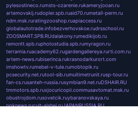
pylesostineco.ru
msts-ozarenie.ru
kameryjooan.ru
artemovskij.ru
dopler.spb.ru
aid70.ru
metall-perm.ru
ndm.msk.ru
ratingzooshop.ru
apiaccess.ru
globalautotrade.info
bezverhovskoe.ru
drsschool.ru
ZOOSMART.SPB.RU
dalakony.ru
medikijob.ru
remontt.spb.ru
photostudia.spb.ru
myragon.ru
terramia.ru
academy62.ru
gardengallereya.ru
rti.com.ru
artem-news.ru
biserinca.ru
krasnodarkurort.com
imshowtv.ru
mebel-v-tule.ru
mobtopik.ru
pcsecurity.net.ru
tool-sib.ru
multimetrunit.ru
sp-tour.ru
fan-cs.ru
santeh-russia.ru
symbian9.net.ru
DSHAIR.RU
tmmotors.spb.ru
xjocuricopii.com
musavtomat.msk.ru
obustrojdom.ru
sovetcik.ru
ybaranovskaya.ru
ppknews.ru
cult-alshei.ru
JAPANRUSSIA.RU
proekciyamebel.ru
imper-finans.ru
rim.org.ru
glamourai.ru
brassminus.ru
zabor-pro.ru
ftn.pp.ru
dorogoe58.ru
laimengpacker.ru
kuzova-zapchasti.ru
sageerp.ru
taxodrom.ru
dsrazvitie.ru
hardcity.net.ru