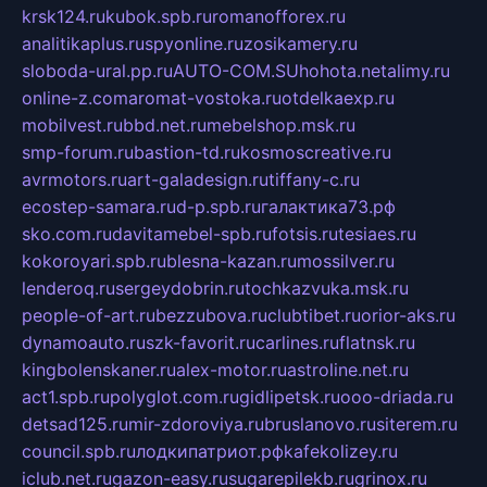
krsk124.ru
kubok.spb.ru
romanofforex.ru
analitikaplus.ru
spyonline.ru
zosikamery.ru
sloboda-ural.pp.ru
AUTO-COM.SU
hohota.net
alimy.ru
online-z.com
aromat-vostoka.ru
otdelkaexp.ru
mobilvest.ru
bbd.net.ru
mebelshop.msk.ru
smp-forum.ru
bastion-td.ru
kosmoscreative.ru
avrmotors.ru
art-galadesign.ru
tiffany-c.ru
ecostep-samara.ru
d-p.spb.ru
галактика73.рф
sko.com.ru
davitamebel-spb.ru
fotsis.ru
tesiaes.ru
kokoroyari.spb.ru
blesna-kazan.ru
mossilver.ru
lenderoq.ru
sergeydobrin.ru
tochkazvuka.msk.ru
people-of-art.ru
bezzubova.ru
clubtibet.ru
orior-aks.ru
dynamoauto.ru
szk-favorit.ru
carlines.ru
flatnsk.ru
kingbolenskaner.ru
alex-motor.ru
astroline.net.ru
act1.spb.ru
polyglot.com.ru
gidlipetsk.ru
ooo-driada.ru
detsad125.ru
mir-zdoroviya.ru
bruslanovo.ru
siterem.ru
council.spb.ru
лодкипатриот.рф
kafekolizey.ru
iclub.net.ru
gazon-easy.ru
sugarepilekb.ru
grinox.ru