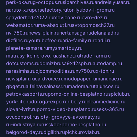
perk-oka.ru
g-octopus.ru
sibarchives.ru
andreislyusar.ru
naruto-x.ru
pursefactory.ru
tor-lyubov-i-grom.ru
spayderhed-2022.ru
movieone.ru
evro-dez.ru
webamator.ru
ma-absolut1.ru
avtopomosch27.ru
nv-750.ru
news-plain.ru
nertansaga.ru
delanalad.ru
dizfiles.ru
youtubefree.ru
aria-family.ru
roadli.ru
planeta-samara.ru
mysmartbuy.ru
matrasy-kemerovo.ru
ashanet.ru
trade-farm.ru
dotcustoms.ru
domizbrusa9x12spb.ru
autodamp.ru
narasimha.ru
djcommodities.ru
nv750.ru
x-ton.ru
newsplain.ru
cardvoice.ru
modopaper.ru
manunae.ru
gbget.ru
alfeihavsalnassr.ru
madoma.ru
tajuncos.ru
petrovkasports.ru
porno-online-besplatno.ru
splclub.ru
york-life.ru
doroga-expo.ru
ribery.ru
cleanmedicine.ru
slovar-ivrit.ru
porno-video-besplatno.ru
seks-365.ru
ovucontrol.ru
sloty-igrovyye-avtomaty.ru
ru-industriya.ru
russkoe-porno-besplatno.ru
belgorod-day.ru
digilith.ru
pichkurovlab.ru