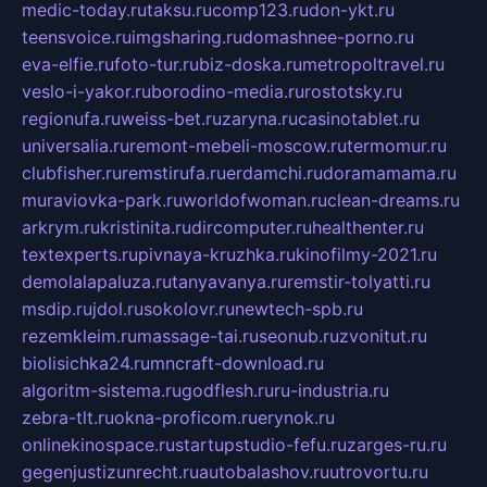
medic-today.ru
taksu.ru
comp123.ru
don-ykt.ru
teensvoice.ru
imgsharing.ru
domashnee-porno.ru
eva-elfie.ru
foto-tur.ru
biz-doska.ru
metropoltravel.ru
veslo-i-yakor.ru
borodino-media.ru
rostotsky.ru
regionufa.ru
weiss-bet.ru
zaryna.ru
casinotablet.ru
universalia.ru
remont-mebeli-moscow.ru
termomur.ru
clubfisher.ru
remstirufa.ru
erdamchi.ru
doramamama.ru
muraviovka-park.ru
worldofwoman.ru
clean-dreams.ru
arkrym.ru
kristinita.ru
dircomputer.ru
healthenter.ru
textexperts.ru
pivnaya-kruzhka.ru
kinofilmy-2021.ru
demolalapaluza.ru
tanyavanya.ru
remstir-tolyatti.ru
msdip.ru
jdol.ru
sokolovr.ru
newtech-spb.ru
rezemkleim.ru
massage-tai.ru
seonub.ru
zvonitut.ru
biolisichka24.ru
mncraft-download.ru
algoritm-sistema.ru
godflesh.ru
ru-industria.ru
zebra-tlt.ru
okna-proficom.ru
erynok.ru
onlinekinospace.ru
startupstudio-fefu.ru
zarges-ru.ru
gegenjustizunrecht.ru
autobalashov.ru
utrovortu.ru