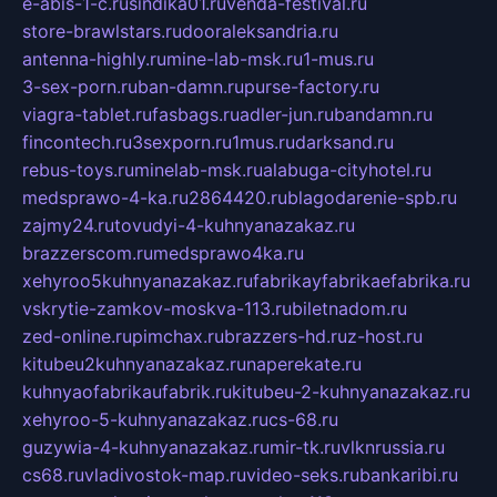
e-abis-1-c.ru
sindika01.ru
venda-festival.ru
store-brawlstars.ru
dooraleksandria.ru
antenna-highly.ru
mine-lab-msk.ru
1-mus.ru
3-sex-porn.ru
ban-damn.ru
purse-factory.ru
viagra-tablet.ru
fasbags.ru
adler-jun.ru
bandamn.ru
fincontech.ru
3sexporn.ru
1mus.ru
darksand.ru
rebus-toys.ru
minelab-msk.ru
alabuga-cityhotel.ru
medsprawo-4-ka.ru
2864420.ru
blagodarenie-spb.ru
zajmy24.ru
tovudyi-4-kuhnyanazakaz.ru
brazzerscom.ru
medsprawo4ka.ru
xehyroo5kuhnyanazakaz.ru
fabrikayfabrikaefabrika.ru
vskrytie-zamkov-moskva-113.ru
biletnadom.ru
zed-online.ru
pimchax.ru
brazzers-hd.ru
z-host.ru
kitubeu2kuhnyanazakaz.ru
naperekate.ru
kuhnyaofabrikaufabrik.ru
kitubeu-2-kuhnyanazakaz.ru
xehyroo-5-kuhnyanazakaz.ru
cs-68.ru
guzywia-4-kuhnyanazakaz.ru
mir-tk.ru
vlknrussia.ru
cs68.ru
vladivostok-map.ru
video-seks.ru
bankaribi.ru