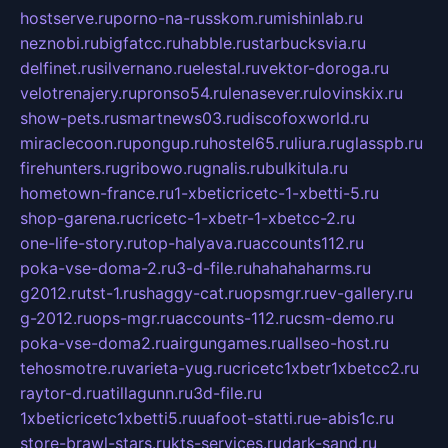
hostserve.ru
porno-na-russkom.ru
mishinlab.ru
neznobi.ru
bigfatcc.ru
habble.ru
starbucksvia.ru
delfinet.ru
silvernano.ru
elestal.ru
vektor-doroga.ru
velotrenajery.ru
pronso54.ru
lenasever.ru
lovinskix.ru
show-pets.ru
smartnews03.ru
discofoxworld.ru
miraclecoon.ru
pongup.ru
hostel65.ru
liura.ru
glasspb.ru
firehunters.ru
gribowo.ru
gnalis.ru
bulkitula.ru
hometown-france.ru
1-xbeticricetc-1-xbetti-5.ru
shop-garena.ru
cricetc-1-xbetr-1-xbetcc-2.ru
one-life-story.ru
top-halyava.ru
accounts112.ru
poka-vse-doma-2.ru
3-d-file.ru
hahahaharms.ru
g2012.ru
tst-1.ru
shaggy-cat.ru
opsmgr.ru
ev-gallery.ru
g-2012.ru
ops-mgr.ru
accounts-112.ru
csm-demo.ru
poka-vse-doma2.ru
airgungames.ru
allseo-host.ru
tehosmotre.ru
varieta-yug.ru
cricetc1xbetr1xbetcc2.ru
raytor-d.ru
atillagunn.ru
3d-file.ru
1xbeticricetc1xbetti5.ru
uafoot-statti.ru
e-abis1c.ru
store-brawl-stars.ru
kts-services.ru
dark-sand.ru