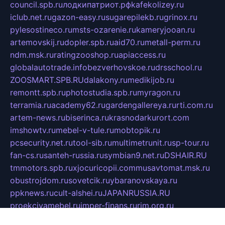
council.spb.ru
лодкипатриот.рф
kafekolizey.ru
iclub.net.ru
gazon-easy.ru
sugarepilekb.ru
grinox.ru
pylesostineco.ru
msts-ozarenie.ru
kameryjooan.ru
artemovskij.ru
dopler.spb.ru
aid70.ru
metall-perm.ru
ndm.msk.ru
ratingzooshop.ru
apiaccess.ru
globalautotrade.info
bezverhovskoe.ru
drsschool.ru
ZOOSMART.SPB.RU
dalakony.ru
medikijob.ru
remontt.spb.ru
photostudia.spb.ru
myragon.ru
terramia.ru
academy62.ru
gardengallereya.ru
rti.com.ru
artem-news.ru
biserinca.ru
krasnodarkurort.com
imshowtv.ru
mebel-v-tule.ru
mobtopik.ru
pcsecurity.net.ru
tool-sib.ru
multimetrunit.ru
sp-tour.ru
fan-cs.ru
santeh-russia.ru
symbian9.net.ru
DSHAIR.RU
tmmotors.spb.ru
xjocuricopii.com
musavtomat.msk.ru
obustrojdom.ru
sovetcik.ru
ybaranovskaya.ru
ppknews.ru
cult-alshei.ru
JAPANRUSSIA.RU
proekciyamebel.ru
imper-finans.ru
rim.org.ru
glamourai.ru
brassminus.ru
zabor-pro.ru
ftn.pp.ru