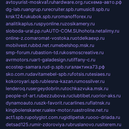
avtoyurist-moskva1.ru
hardware.org.ru
схема-авто.рф
dg-lab.ru
angrup.ru
recruiter.spb.ru
music8.spb.ru
krsk124.ru
kubok.spb.ru
romanofforex.ru
analitikaplus.ru
spyonline.ru
zosikamery.ru
sloboda-ural.pp.ru
AUTO-COM.SU
hohota.net
alimy.ru
online-z.com
aromat-vostoka.ru
otdelkaexp.ru
mobilvest.ru
bbd.net.ru
mebelshop.msk.ru
smp-forum.ru
bastion-td.ru
kosmoscreative.ru
avrmotors.ru
art-galadesign.ru
tiffany-c.ru
ecostep-samara.ru
d-p.spb.ru
галактика73.рф
sko.com.ru
davitamebel-spb.ru
fotsis.ru
tesiaes.ru
kokoroyari.spb.ru
blesna-kazan.ru
mossilver.ru
lenderoq.ru
sergeydobrin.ru
tochkazvuka.msk.ru
people-of-art.ru
bezzubova.ru
clubtibet.ru
orior-aks.ru
dynamoauto.ru
szk-favorit.ru
carlines.ru
flatnsk.ru
kingbolenskaner.ru
alex-motor.ru
astroline.net.ru
act1.spb.ru
polyglot.com.ru
gidlipetsk.ru
ooo-driada.ru
detsad125.ru
mir-zdoroviya.ru
bruslanovo.ru
siterem.ru