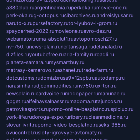
a380club.ru
argentinamia.ru
perkoka.ru
movie-one.ru
perk-oka.ru
g-octopus.ru
sibarchives.ru
andreislyusar.ru
naruto-x.ru
pursefactory.ru
tor-lyubov-i-grom.ru
spayderhed-2022.ru
movieone.ru
evro-dez.ru
webamator.ru
ma-absolut1.ru
avtopomosch27.ru
nv-750.ru
news-plain.ru
nertansaga.ru
delanalad.ru
dizfiles.ru
youtubefree.ru
aria-family.ru
roadli.ru
planeta-samara.ru
mysmartbuy.ru
matrasy-kemerovo.ru
ashanet.ru
trade-farm.ru
dotcustoms.ru
domizbrusa9x12spb.ru
autodamp.ru
narasimha.ru
djcommodities.ru
nv750.ru
x-ton.ru
newsplain.ru
cardvoice.ru
modopaper.ru
manunae.ru
gbget.ru
alfeihavsalnassr.ru
madoma.ru
tajuncos.ru
petrovkasports.ru
porno-online-besplatno.ru
splclub.ru
york-life.ru
doroga-expo.ru
ribery.ru
cleanmedicine.ru
slovar-ivrit.ru
porno-video-besplatno.ru
seks-365.ru
ovucontrol.ru
sloty-igrovyye-avtomaty.ru