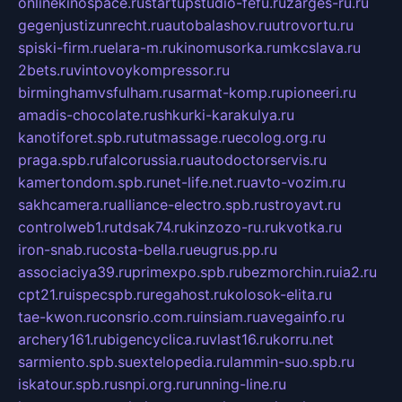
onlinekinospace.ru
startupstudio-fefu.ru
zarges-ru.ru
gegenjustizunrecht.ru
autobalashov.ru
utrovortu.ru
spiski-firm.ru
elara-m.ru
kinomusorka.ru
mkcslava.ru
2bets.ru
vintovoykompressor.ru
birminghamvsfulham.ru
sarmat-komp.ru
pioneeri.ru
amadis-chocolate.ru
shkurki-karakulya.ru
kanotiforet.spb.ru
tutmassage.ru
ecolog.org.ru
praga.spb.ru
falcorussia.ru
autodoctorservis.ru
kamertondom.spb.ru
net-life.net.ru
avto-vozim.ru
sakhcamera.ru
alliance-electro.spb.ru
stroyavt.ru
controlweb1.ru
tdsak74.ru
kinzozo-ru.ru
kvotka.ru
iron-snab.ru
costa-bella.ru
eugrus.pp.ru
associaciya39.ru
primexpo.spb.ru
bezmorchin.ru
ia2.ru
cpt21.ru
ispecspb.ru
regahost.ru
kolosok-elita.ru
tae-kwon.ru
consrio.com.ru
insiam.ru
avegainfo.ru
archery161.ru
bigencyclica.ru
vlast16.ru
korru.net
sarmiento.spb.su
extelopedia.ru
lammin-suo.spb.ru
iskatour.spb.ru
snpi.org.ru
running-line.ru