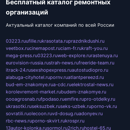
Бесплатный каталог ремонтных
организаций
Актуальный каталог компаний по всей России
03223.ru
ufille.ru
krasotata.ru
prazdnikdushi.ru
veetbox.ru
cinemapost.ru
ciam-fr.ru
kraft-you.ru
mega-press.ru
03223.ru
web-explore.ru
rastenuya.ru
eurovision-russia.ru
strah-news.ru
freeride-team.ru
itrack-24.ru
sexshopexpress.ru
autostudiopro.ru
alabuga-cityhotel.ru
pornv.ru
atlantpereezd.ru
bud-em-znakomye.ru
a-cdc.ru
elektrostal-news.ru
korolevremont-market.ru
budem-znakomye.ru
oooagrosnab.ru
fpodaso.ru
emfire.ru
pro-otdelky.ru
ukrasotki.ru
seksuzbek.ru
seks-uzbek.ru
porno-vk.ru
sovratili.ru
olecoon.ru
vd-dosug.ru
adonyev.ru
rbc-news.ru
porno-skvirt.ru
krospr.ru
13autor-kolonka.ru
sormol.ru
2rich.ru
hostel-65.ru