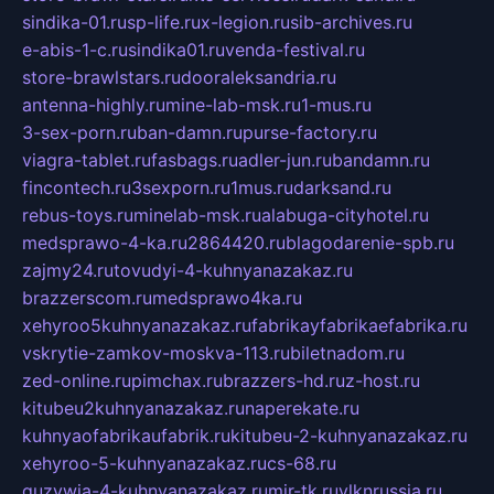
sindika-01.ru
sp-life.ru
x-legion.ru
sib-archives.ru
e-abis-1-c.ru
sindika01.ru
venda-festival.ru
store-brawlstars.ru
dooraleksandria.ru
antenna-highly.ru
mine-lab-msk.ru
1-mus.ru
3-sex-porn.ru
ban-damn.ru
purse-factory.ru
viagra-tablet.ru
fasbags.ru
adler-jun.ru
bandamn.ru
fincontech.ru
3sexporn.ru
1mus.ru
darksand.ru
rebus-toys.ru
minelab-msk.ru
alabuga-cityhotel.ru
medsprawo-4-ka.ru
2864420.ru
blagodarenie-spb.ru
zajmy24.ru
tovudyi-4-kuhnyanazakaz.ru
brazzerscom.ru
medsprawo4ka.ru
xehyroo5kuhnyanazakaz.ru
fabrikayfabrikaefabrika.ru
vskrytie-zamkov-moskva-113.ru
biletnadom.ru
zed-online.ru
pimchax.ru
brazzers-hd.ru
z-host.ru
kitubeu2kuhnyanazakaz.ru
naperekate.ru
kuhnyaofabrikaufabrik.ru
kitubeu-2-kuhnyanazakaz.ru
xehyroo-5-kuhnyanazakaz.ru
cs-68.ru
guzywia-4-kuhnyanazakaz.ru
mir-tk.ru
vlknrussia.ru