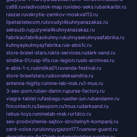
cs68.ru
vladivostok-map.ru
video-seks.ru
bankaribi.ru
raszar.ru
vskrytie-zamkov-moskva113.ru
lipetsktelecom.ru
tovudyi4kuhnyanazakaz.ru
seksuzb.ru
guzywia4kuhnyanazakaz.ru
fabrikaofabrikaokuhny.ru
kuhnyaekuhnyaafabrika.ru
kuhnyaykuhnyayfabrika.ru
e-abis1c.ru
store-brawl-stars.ru
kts-services.ru
dark-sand.ru
sindika-01.ru
sp-life.ru
x-legion.ru
sib-archives.ru
e-abis-1-c.ru
sindika01.ru
venda-festival.ru
store-brawlstars.ru
dooraleksandria.ru
antenna-highly.ru
mine-lab-msk.ru
1-mus.ru
3-sex-porn.ru
ban-damn.ru
purse-factory.ru
viagra-tablet.ru
fasbags.ru
adler-jun.ru
bandamn.ru
fincontech.ru
3sexporn.ru
1mus.ru
darksand.ru
rebus-toys.ru
minelab-msk.ru
rtdco.ru
seo-prodvizhenie-sajtov-stroitelnyh-kompanij.ru
card-voice.ru
rulonnyygazon177.ru
snow-guard.ru
domizbrusa-9x12spb.ru
demaholding.ru
aalse.ru