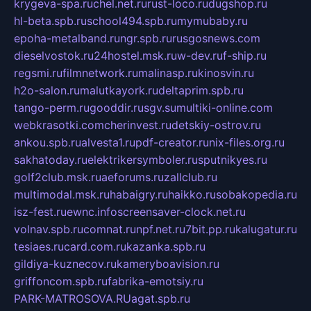
krygeva-spa.ru
chel.net.ru
rust-loco.ru
dugshop.ru
hl-beta.spb.ru
school494.spb.ru
mymubaby.ru
epoha-metalband.ru
ngr.spb.ru
rusgosnews.com
dieselvostok.ru
24hostel.msk.ru
w-dev.ru
f-ship.ru
regsmi.ru
filmnetwork.ru
malinasp.ru
kinosvin.ru
h2o-salon.ru
malutkayork.ru
deltaprim.spb.ru
tango-perm.ru
gooddir.ru
sgv.su
multiki-online.com
webkrasotki.com
cherinvest.ru
detskiy-ostrov.ru
ankou.spb.ru
alvesta1.ru
pdf-creator.ru
nix-files.org.ru
sakhatoday.ru
elektrikersymboler.ru
sputnikyes.ru
golf2club.msk.ru
aeforums.ru
zallclub.ru
multimodal.msk.ru
habaigry.ru
haikko.ru
sobakopedia.ru
isz-fest.ru
ewnc.info
screensaver-clock.net.ru
volnav.spb.ru
comnat.ru
npf.net.ru
7bit.pp.ru
kalugatur.ru
tesiaes.ru
card.com.ru
kazanka.spb.ru
gildiya-kuznecov.ru
kameryboavision.ru
griffoncom.spb.ru
fabrika-emotsiy.ru
PARK-MATROSOVA.RU
agat.spb.ru