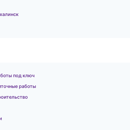
халинск
аботы под ключ
иточные работы
роительство
и