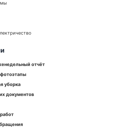
емы
электричество
ми
женедельный отчёт
 фотоэтапы
ая уборка
их документов
 работ
обращения