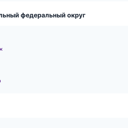
альный федеральный округ
еж
а