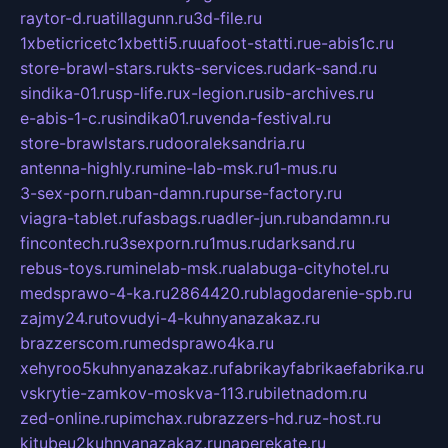
raytor-d.ru
atillagunn.ru
3d-file.ru
1xbeticricetc1xbetti5.ru
uafoot-statti.ru
e-abis1c.ru
store-brawl-stars.ru
kts-services.ru
dark-sand.ru
sindika-01.ru
sp-life.ru
x-legion.ru
sib-archives.ru
e-abis-1-c.ru
sindika01.ru
venda-festival.ru
store-brawlstars.ru
dooraleksandria.ru
antenna-highly.ru
mine-lab-msk.ru
1-mus.ru
3-sex-porn.ru
ban-damn.ru
purse-factory.ru
viagra-tablet.ru
fasbags.ru
adler-jun.ru
bandamn.ru
fincontech.ru
3sexporn.ru
1mus.ru
darksand.ru
rebus-toys.ru
minelab-msk.ru
alabuga-cityhotel.ru
medsprawo-4-ka.ru
2864420.ru
blagodarenie-spb.ru
zajmy24.ru
tovudyi-4-kuhnyanazakaz.ru
brazzerscom.ru
medsprawo4ka.ru
xehyroo5kuhnyanazakaz.ru
fabrikayfabrikaefabrika.ru
vskrytie-zamkov-moskva-113.ru
biletnadom.ru
zed-online.ru
pimchax.ru
brazzers-hd.ru
z-host.ru
kitubeu2kuhnyanazakaz.ru
naperekate.ru