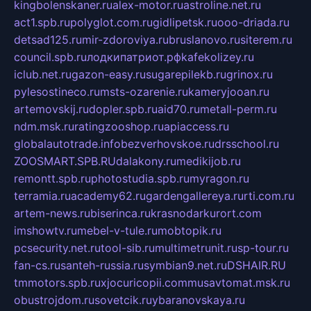
kingbolenskaner.ru
alex-motor.ru
astroline.net.ru
act1.spb.ru
polyglot.com.ru
gidlipetsk.ru
ooo-driada.ru
detsad125.ru
mir-zdoroviya.ru
bruslanovo.ru
siterem.ru
council.spb.ru
лодкипатриот.рф
kafekolizey.ru
iclub.net.ru
gazon-easy.ru
sugarepilekb.ru
grinox.ru
pylesostineco.ru
msts-ozarenie.ru
kameryjooan.ru
artemovskij.ru
dopler.spb.ru
aid70.ru
metall-perm.ru
ndm.msk.ru
ratingzooshop.ru
apiaccess.ru
globalautotrade.info
bezverhovskoe.ru
drsschool.ru
ZOOSMART.SPB.RU
dalakony.ru
medikijob.ru
remontt.spb.ru
photostudia.spb.ru
myragon.ru
terramia.ru
academy62.ru
gardengallereya.ru
rti.com.ru
artem-news.ru
biserinca.ru
krasnodarkurort.com
imshowtv.ru
mebel-v-tule.ru
mobtopik.ru
pcsecurity.net.ru
tool-sib.ru
multimetrunit.ru
sp-tour.ru
fan-cs.ru
santeh-russia.ru
symbian9.net.ru
DSHAIR.RU
tmmotors.spb.ru
xjocuricopii.com
musavtomat.msk.ru
obustrojdom.ru
sovetcik.ru
ybaranovskaya.ru