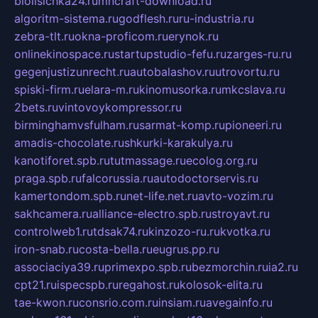
biolisichka24.ru
mncraft-download.ru
algoritm-sistema.ru
godflesh.ru
ru-industria.ru
zebra-tlt.ru
okna-proficom.ru
erynok.ru
onlinekinospace.ru
startupstudio-fefu.ru
zarges-ru.ru
gegenjustizunrecht.ru
autobalashov.ru
utrovortu.ru
spiski-firm.ru
elara-m.ru
kinomusorka.ru
mkcslava.ru
2bets.ru
vintovoykompressor.ru
birminghamvsfulham.ru
sarmat-komp.ru
pioneeri.ru
amadis-chocolate.ru
shkurki-karakulya.ru
kanotiforet.spb.ru
tutmassage.ru
ecolog.org.ru
praga.spb.ru
falcorussia.ru
autodoctorservis.ru
kamertondom.spb.ru
net-life.net.ru
avto-vozim.ru
sakhcamera.ru
alliance-electro.spb.ru
stroyavt.ru
controlweb1.ru
tdsak74.ru
kinzozo-ru.ru
kvotka.ru
iron-snab.ru
costa-bella.ru
eugrus.pp.ru
associaciya39.ru
primexpo.spb.ru
bezmorchin.ru
ia2.ru
cpt21.ru
ispecspb.ru
regahost.ru
kolosok-elita.ru
tae-kwon.ru
consrio.com.ru
insiam.ru
avegainfo.ru