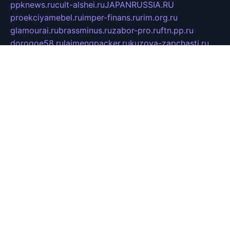
ppknews.ru
cult-alshei.ru
JAPANRUSSIA.RU
proekciyamebel.ru
imper-finans.ru
rim.org.ru
glamourai.ru
brassminus.ru
zabor-pro.ru
ftn.pp.ru
dorogoe58.ru
laimengpacker.ru
kuzova-zapchasti.ru
sageerp.ru
taxodrom.ru
dsrazvitie.ru
hardcity.net.ru
ratinghomegames.ru
topservice25.ru
gubernyan.ru
gtglasslined.ru
ii4.ru
tssport.spb.ru
andorra24.com
blackwallstreet.ru
oboimos.ru
optim-doors.com.ru
ikuch.ru
nycr.org.ru
npa21.ru
vremya-ch.spb.ru
desert000.ru
ivtorgi.ru
ifiori.ru
catalog-statei.ru
dcv.org.ru
spetsmaster174.ru
ipkameryhiseeu.ru
dum26.ru
ruspol.spb.ru
fr-opendp.ru
kam-solnyshko.ru
cheyenne-arapaho.ru
sevzapmetal.spb.ru
ted-lapidus.spb.ru
parasite-eliminator.ru
sigma-complete.ru
modernworld.ru
dama-moda.ru
eholot-group.ru
sk-nvkz.ru
DRONGOLD.RU
democratia2.ru
i-farmer.ru
mass-sport.org
jablonex.spb.ru
bookmess.ru
linkword.ru