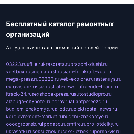
Бесплатный каталог ремонтных
организаций
Актуальный каталог компаний по всей России
03223.ru
ufille.ru
krasotata.ru
prazdnikdushi.ru
veetbox.ru
cinemapost.ru
ciam-fr.ru
kraft-you.ru
mega-press.ru
03223.ru
web-explore.ru
rastenuya.ru
eurovision-russia.ru
strah-news.ru
freeride-team.ru
itrack-24.ru
sexshopexpress.ru
autostudiopro.ru
alabuga-cityhotel.ru
pornv.ru
atlantpereezd.ru
bud-em-znakomye.ru
a-cdc.ru
elektrostal-news.ru
korolevremont-market.ru
budem-znakomye.ru
oooagrosnab.ru
fpodaso.ru
emfire.ru
pro-otdelky.ru
ukrasotki.ru
seksuzbek.ru
seks-uzbek.ru
porno-vk.ru