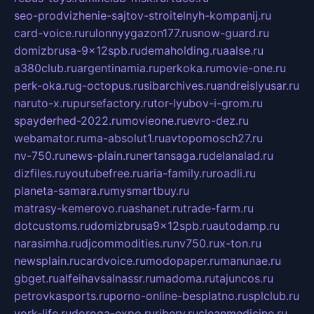
seo-prodvizhenie-sajtov-stroitelnyh-kompanij.ru
card-voice.ru
rulonnyygazon177.ru
snow-guard.ru
domizbrusa-9x12spb.ru
demaholding.ru
aalse.ru
a380club.ru
argentinamia.ru
perkoka.ru
movie-one.ru
perk-oka.ru
g-octopus.ru
sibarchives.ru
andreislyusar.ru
naruto-x.ru
pursefactory.ru
tor-lyubov-i-grom.ru
spayderhed-2022.ru
movieone.ru
evro-dez.ru
webamator.ru
ma-absolut1.ru
avtopomosch27.ru
nv-750.ru
news-plain.ru
nertansaga.ru
delanalad.ru
dizfiles.ru
youtubefree.ru
aria-family.ru
roadli.ru
planeta-samara.ru
mysmartbuy.ru
matrasy-kemerovo.ru
ashanet.ru
trade-farm.ru
dotcustoms.ru
domizbrusa9x12spb.ru
autodamp.ru
narasimha.ru
djcommodities.ru
nv750.ru
x-ton.ru
newsplain.ru
cardvoice.ru
modopaper.ru
manunae.ru
gbget.ru
alfeihavsalnassr.ru
madoma.ru
tajuncos.ru
petrovkasports.ru
porno-online-besplatno.ru
splclub.ru
york-life.ru
doroga-expo.ru
ribery.ru
cleanmedicine.ru