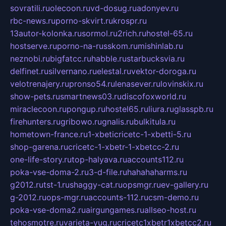
sovratili.ru
olecoon.ru
vd-dosug.ru
adonyev.ru
rbc-news.ru
porno-skvirt.ru
krospr.ru
13autor-kolonka.ru
sormol.ru
2rich.ru
hostel-65.ru
hostserve.ru
porno-na-russkom.ru
mishinlab.ru
neznobi.ru
bigfatcc.ru
habble.ru
starbucksvia.ru
delfinet.ru
silvernano.ru
elestal.ru
vektor-doroga.ru
velotrenajery.ru
pronso54.ru
lenasever.ru
lovinskix.ru
show-pets.ru
smartnews03.ru
discofoxworld.ru
miraclecoon.ru
pongup.ru
hostel65.ru
liura.ru
glasspb.ru
firehunters.ru
gribowo.ru
gnalis.ru
bulkitula.ru
hometown-france.ru
1-xbeticricetc-1-xbetti-5.ru
shop-garena.ru
cricetc-1-xbetr-1-xbetcc-2.ru
one-life-story.ru
top-halyava.ru
accounts112.ru
poka-vse-doma-2.ru
3-d-file.ru
hahahaharms.ru
g2012.ru
tst-1.ru
shaggy-cat.ru
opsmgr.ru
ev-gallery.ru
g-2012.ru
ops-mgr.ru
accounts-112.ru
csm-demo.ru
poka-vse-doma2.ru
airgungames.ru
allseo-host.ru
tehosmotre.ru
varieta-yug.ru
cricetc1xbetr1xbetcc2.ru