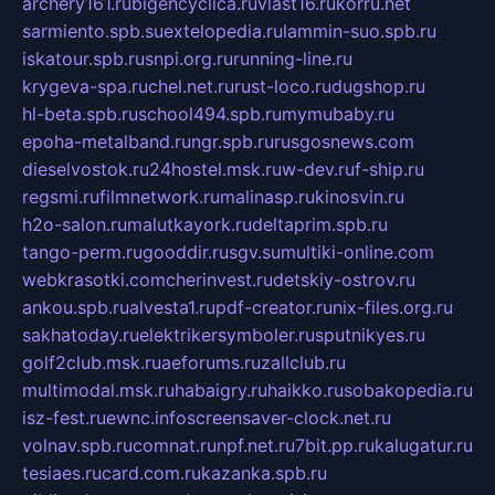
archery161.ru
bigencyclica.ru
vlast16.ru
korru.net
sarmiento.spb.su
extelopedia.ru
lammin-suo.spb.ru
iskatour.spb.ru
snpi.org.ru
running-line.ru
krygeva-spa.ru
chel.net.ru
rust-loco.ru
dugshop.ru
hl-beta.spb.ru
school494.spb.ru
mymubaby.ru
epoha-metalband.ru
ngr.spb.ru
rusgosnews.com
dieselvostok.ru
24hostel.msk.ru
w-dev.ru
f-ship.ru
regsmi.ru
filmnetwork.ru
malinasp.ru
kinosvin.ru
h2o-salon.ru
malutkayork.ru
deltaprim.spb.ru
tango-perm.ru
gooddir.ru
sgv.su
multiki-online.com
webkrasotki.com
cherinvest.ru
detskiy-ostrov.ru
ankou.spb.ru
alvesta1.ru
pdf-creator.ru
nix-files.org.ru
sakhatoday.ru
elektrikersymboler.ru
sputnikyes.ru
golf2club.msk.ru
aeforums.ru
zallclub.ru
multimodal.msk.ru
habaigry.ru
haikko.ru
sobakopedia.ru
isz-fest.ru
ewnc.info
screensaver-clock.net.ru
volnav.spb.ru
comnat.ru
npf.net.ru
7bit.pp.ru
kalugatur.ru
tesiaes.ru
card.com.ru
kazanka.spb.ru