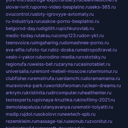
slovar-ivrit.ru
porno-video-besplatno.ru
seks-365.ru
ovucontrol.ru
sloty-igrovyye-avtomaty.ru
ru-industriya.ru
russkoe-porno-besplatno.ru
belgorod-day.ru
digilith.ru
pichkurovlab.ru
medic-today.ru
taksu.ru
comp123.ru
don-ykt.ru
teensvoice.ru
imgsharing.ru
domashnee-porno.ru
eva-elfie.ru
foto-tur.ru
biz-doska.ru
metropoltravel.ru
veslo-i-yakor.ru
borodino-media.ru
rostotsky.ru
regionufa.ru
weiss-bet.ru
zaryna.ru
casinotablet.ru
universalia.ru
remont-mebeli-moscow.ru
termomur.ru
clubfisher.ru
remstirufa.ru
erdamchi.ru
doramamama.ru
muraviovka-park.ru
worldofwoman.ru
clean-dreams.ru
arkrym.ru
kristinita.ru
dircomputer.ru
healthenter.ru
textexperts.ru
pivnaya-kruzhka.ru
kinofilmy-2021.ru
demolalapaluza.ru
tanyavanya.ru
remstir-tolyatti.ru
msdip.ru
jdol.ru
sokolovr.ru
newtech-spb.ru
rezemkleim.ru
massage-tai.ru
seonub.ru
zvonitut.ru