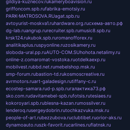
gildiya-kuznecov.ru
kameryboavision.ru
griffoncom.spb.ru
fabrika-emotsiy.ru
PARK-MATROSOVA.RU
agat.spb.ru
avtoyurist-moskva1.ru
hardware.org.ru
схема-авто.рф
dg-lab.ru
angrup.ru
recruiter.spb.ru
music8.spb.ru
krsk124.ru
kubok.spb.ru
romanofforex.ru
analitikaplus.ru
spyonline.ru
zosikamery.ru
sloboda-ural.pp.ru
AUTO-COM.SU
hohota.net
alimy.ru
online-z.com
aromat-vostoka.ru
otdelkaexp.ru
mobilvest.ru
bbd.net.ru
mebelshop.msk.ru
smp-forum.ru
bastion-td.ru
kosmoscreative.ru
avrmotors.ru
art-galadesign.ru
tiffany-c.ru
ecostep-samara.ru
d-p.spb.ru
галактика73.рф
sko.com.ru
davitamebel-spb.ru
fotsis.ru
tesiaes.ru
kokoroyari.spb.ru
blesna-kazan.ru
mossilver.ru
lenderoq.ru
sergeydobrin.ru
tochkazvuka.msk.ru
people-of-art.ru
bezzubova.ru
clubtibet.ru
orior-aks.ru
dynamoauto.ru
szk-favorit.ru
carlines.ru
flatnsk.ru