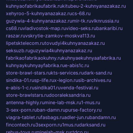
kuhnyaofabrikaufabrik.ru
kitubeu-2-kuhnyanazakaz.ru
xehyroo-5-kuhnyanazakaz.ru
cs-68.ru
guzywia-4-kuhnyanazakaz.ru
mir-tk.ru
vlknrussia.ru
cs68.ru
vladivostok-map.ru
video-seks.ru
bankaribi.ru
raszar.ru
vskrytie-zamkov-moskva113.ru
lipetsktelecom.ru
tovudyi4kuhnyanazakaz.ru
seksuzb.ru
guzywia4kuhnyanazakaz.ru
fabrikaofabrikaokuhny.ru
kuhnyaekuhnyaafabrika.ru
kuhnyaykuhnyayfabrika.ru
e-abis1c.ru
store-brawl-stars.ru
kts-services.ru
dark-sand.ru
sindika-01.ru
sp-life.ru
x-legion.ru
sib-archives.ru
e-abis-1-c.ru
sindika01.ru
venda-festival.ru
store-brawlstars.ru
dooraleksandria.ru
antenna-highly.ru
mine-lab-msk.ru
1-mus.ru
3-sex-porn.ru
ban-damn.ru
purse-factory.ru
viagra-tablet.ru
fasbags.ru
adler-jun.ru
bandamn.ru
fincontech.ru
3sexporn.ru
1mus.ru
darksand.ru
rebus-toys.ru
minelab-msk.ru
rtdco.ru