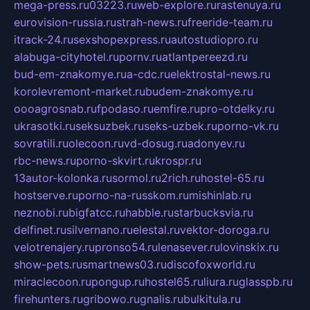
mega-press.ru
03223.ru
web-explore.ru
rastenuya.ru
eurovision-russia.ru
strah-news.ru
freeride-team.ru
itrack-24.ru
sexshopexpress.ru
autostudiopro.ru
alabuga-cityhotel.ru
pornv.ru
atlantpereezd.ru
bud-em-znakomye.ru
a-cdc.ru
elektrostal-news.ru
korolevremont-market.ru
budem-znakomye.ru
oooagrosnab.ru
fpodaso.ru
emfire.ru
pro-otdelky.ru
ukrasotki.ru
seksuzbek.ru
seks-uzbek.ru
porno-vk.ru
sovratili.ru
olecoon.ru
vd-dosug.ru
adonyev.ru
rbc-news.ru
porno-skvirt.ru
krospr.ru
13autor-kolonka.ru
sormol.ru
2rich.ru
hostel-65.ru
hostserve.ru
porno-na-russkom.ru
mishinlab.ru
neznobi.ru
bigfatcc.ru
habble.ru
starbucksvia.ru
delfinet.ru
silvernano.ru
elestal.ru
vektor-doroga.ru
velotrenajery.ru
pronso54.ru
lenasever.ru
lovinskix.ru
show-pets.ru
smartnews03.ru
discofoxworld.ru
miraclecoon.ru
pongup.ru
hostel65.ru
liura.ru
glasspb.ru
firehunters.ru
gribowo.ru
gnalis.ru
bulkitula.ru