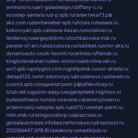
avrmotors.ru
art-galadesign.ru
tiffany-c.ru
ecostep-samara.ru
d-p.spb.ru
галактика73.рф
sko.com.ru
davitamebel-spb.ru
fotsis.ru
tesiaes.ru
kokoroyari.spb.ru
blesna-kazan.ru
mossilver.ru
lenderoq.ru
sergeydobrin.ru
tochkazvuka.msk.ru
people-of-art.ru
bezzubova.ru
clubtibet.ru
orior-aks.ru
dynamoauto.ru
szk-favorit.ru
carlines.ru
flatnsk.ru
kingbolenskaner.ru
alex-motor.ru
astroline.net.ru
act1.spb.ru
polyglot.com.ru
gidlipetsk.ru
ooo-driada.ru
detsad125.ru
mir-zdoroviya.ru
bruslanovo.ru
siterem.ru
council.spb.ru
лодкипатриот.рф
kafekolizey.ru
iclub.net.ru
gazon-easy.ru
sugarepilekb.ru
grinox.ru
pylesostineco.ru
msts-ozarenie.ru
kameryjooan.ru
artemovskij.ru
dopler.spb.ru
aid70.ru
metall-perm.ru
ndm.msk.ru
ratingzooshop.ru
apiaccess.ru
globalautotrade.info
bezverhovskoe.ru
drsschool.ru
ZOOSMART.SPB.RU
dalakony.ru
medikijob.ru
remontt.spb.ru
photostudia.spb.ru
myragon.ru