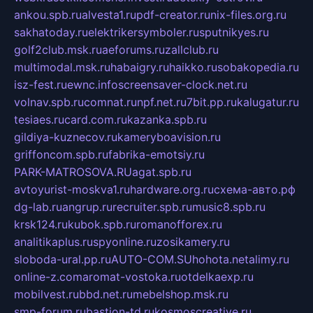
ankou.spb.ru
alvesta1.ru
pdf-creator.ru
nix-files.org.ru
sakhatoday.ru
elektrikersymboler.ru
sputnikyes.ru
golf2club.msk.ru
aeforums.ru
zallclub.ru
multimodal.msk.ru
habaigry.ru
haikko.ru
sobakopedia.ru
isz-fest.ru
ewnc.info
screensaver-clock.net.ru
volnav.spb.ru
comnat.ru
npf.net.ru
7bit.pp.ru
kalugatur.ru
tesiaes.ru
card.com.ru
kazanka.spb.ru
gildiya-kuznecov.ru
kameryboavision.ru
griffoncom.spb.ru
fabrika-emotsiy.ru
PARK-MATROSOVA.RU
agat.spb.ru
avtoyurist-moskva1.ru
hardware.org.ru
схема-авто.рф
dg-lab.ru
angrup.ru
recruiter.spb.ru
music8.spb.ru
krsk124.ru
kubok.spb.ru
romanofforex.ru
analitikaplus.ru
spyonline.ru
zosikamery.ru
sloboda-ural.pp.ru
AUTO-COM.SU
hohota.net
alimy.ru
online-z.com
aromat-vostoka.ru
otdelkaexp.ru
mobilvest.ru
bbd.net.ru
mebelshop.msk.ru
smp-forum.ru
bastion-td.ru
kosmoscreative.ru