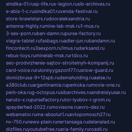
sindika-01.ru
sp-life.ru
x-legion.ru
sib-archives.ru
e-abis-1-c.ru
sindika01.ru
venda-festival.ru
store-brawlstars.ru
dooraleksandria.ru
antenna-highly.ru
mine-lab-msk.ru
1-mus.ru
3-sex-porn.ru
ban-damn.ru
purse-factory.ru
viagra-tablet.ru
fasbags.ru
adler-jun.ru
bandamn.ru
fincontech.ru
3sexporn.ru
1mus.ru
darksand.ru
rebus-toys.ru
minelab-msk.ru
rtdco.ru
seo-prodvizhenie-sajtov-stroitelnyh-kompanij.ru
card-voice.ru
rulonnyygazon177.ru
snow-guard.ru
domizbrusa-9x12spb.ru
demaholding.ru
aalse.ru
a380club.ru
argentinamia.ru
perkoka.ru
movie-one.ru
perk-oka.ru
g-octopus.ru
sibarchives.ru
andreislyusar.ru
naruto-x.ru
pursefactory.ru
tor-lyubov-i-grom.ru
spayderhed-2022.ru
movieone.ru
evro-dez.ru
webamator.ru
ma-absolut1.ru
avtopomosch27.ru
nv-750.ru
news-plain.ru
nertansaga.ru
delanalad.ru
dizfiles.ru
youtubefree.ru
aria-family.ru
roadli.ru