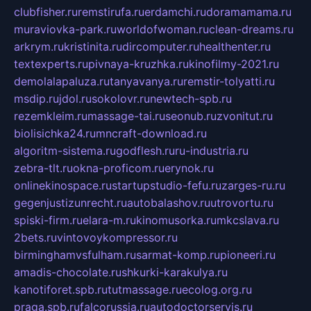
clubfisher.ru
remstirufa.ru
erdamchi.ru
doramamama.ru
muraviovka-park.ru
worldofwoman.ru
clean-dreams.ru
arkrym.ru
kristinita.ru
dircomputer.ru
healthenter.ru
textexperts.ru
pivnaya-kruzhka.ru
kinofilmy-2021.ru
demolalapaluza.ru
tanyavanya.ru
remstir-tolyatti.ru
msdip.ru
jdol.ru
sokolovr.ru
newtech-spb.ru
rezemkleim.ru
massage-tai.ru
seonub.ru
zvonitut.ru
biolisichka24.ru
mncraft-download.ru
algoritm-sistema.ru
godflesh.ru
ru-industria.ru
zebra-tlt.ru
okna-proficom.ru
erynok.ru
onlinekinospace.ru
startupstudio-fefu.ru
zarges-ru.ru
gegenjustizunrecht.ru
autobalashov.ru
utrovortu.ru
spiski-firm.ru
elara-m.ru
kinomusorka.ru
mkcslava.ru
2bets.ru
vintovoykompressor.ru
birminghamvsfulham.ru
sarmat-komp.ru
pioneeri.ru
amadis-chocolate.ru
shkurki-karakulya.ru
kanotiforet.spb.ru
tutmassage.ru
ecolog.org.ru
praga.spb.ru
falcorussia.ru
autodoctorservis.ru