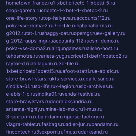
hometown-france.ru
1-xbeticricetc-1-xbetti-5.ru
shop-garena.ru
cricetc-1-xbetr-1-xbetcc-2.ru
one-life-story.ru
top-halyava.ru
accounts112.ru
poka-vse-doma-2.ru
3-d-file.ru
hahahaharms.ru
g2012.ru
tst-1.ru
shaggy-cat.ru
opsmgr.ru
ev-gallery.ru
g-2012.ru
ops-mgr.ru
accounts-112.ru
csm-demo.ru
poka-vse-doma2.ru
airgungames.ru
allseo-host.ru
tehosmotre.ru
varieta-yug.ru
cricetc1xbetr1xbetcc2.ru
raytor-d.ru
atillagunn.ru
3d-file.ru
1xbeticricetc1xbetti5.ru
uafoot-statti.ru
e-abis1c.ru
store-brawl-stars.ru
kts-services.ru
dark-sand.ru
sindika-01.ru
sp-life.ru
x-legion.ru
sib-archives.ru
e-abis-1-c.ru
sindika01.ru
venda-festival.ru
store-brawlstars.ru
dooraleksandria.ru
antenna-highly.ru
mine-lab-msk.ru
1-mus.ru
3-sex-porn.ru
ban-damn.ru
purse-factory.ru
viagra-tablet.ru
fasbags.ru
adler-jun.ru
bandamn.ru
fincontech.ru
3sexporn.ru
1mus.ru
darksand.ru