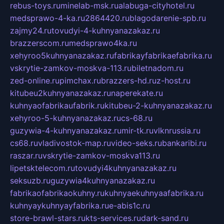
rebus-toys.ru
minelab-msk.ru
alabuga-cityhotel.ru
medsprawo-4-ka.ru
2864420.ru
blagodarenie-spb.ru
zajmy24.ru
tovudyi-4-kuhnyanazakaz.ru
brazzerscom.ru
medsprawo4ka.ru
xehyroo5kuhnyanazakaz.ru
fabrikayfabrikaefabrika.ru
vskrytie-zamkov-moskva-113.ru
biletnadom.ru
zed-online.ru
pimchax.ru
brazzers-hd.ru
z-host.ru
kitubeu2kuhnyanazakaz.ru
naperekate.ru
kuhnyaofabrikaufabrik.ru
kitubeu-2-kuhnyanazakaz.ru
xehyroo-5-kuhnyanazakaz.ru
cs-68.ru
guzywia-4-kuhnyanazakaz.ru
mir-tk.ru
vlknrussia.ru
cs68.ru
vladivostok-map.ru
video-seks.ru
bankaribi.ru
raszar.ru
vskrytie-zamkov-moskva113.ru
lipetsktelecom.ru
tovudyi4kuhnyanazakaz.ru
seksuzb.ru
guzywia4kuhnyanazakaz.ru
fabrikaofabrikaokuhny.ru
kuhnyaekuhnyaafabrika.ru
kuhnyaykuhnyayfabrika.ru
e-abis1c.ru
store-brawl-stars.ru
kts-services.ru
dark-sand.ru