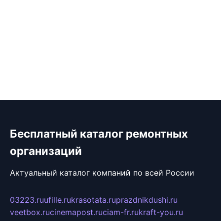
Бесплатный каталог ремонтных
организаций
Актуальный каталог компаний по всей России
03223.ru
ufille.ru
krasotata.ru
prazdnikdushi.ru
veetbox.ru
cinemapost.ru
ciam-fr.ru
kraft-you.ru