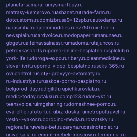
planeta-samara.ru
mysmartbuy.ru
matrasy-kemerovo.ru
ashanet.ru
trade-farm.ru
dotcustoms.ru
domizbrusa9x12spb.ru
autodamp.ru
narasimha.ru
djcommodities.ru
nv750.ru
x-ton.ru
newsplain.ru
cardvoice.ru
modopaper.ru
manunae.ru
gbget.ru
alfeihavsalnassr.ru
madoma.ru
tajuncos.ru
petrovkasports.ru
porno-online-besplatno.ru
splclub.ru
york-life.ru
doroga-expo.ru
ribery.ru
cleanmedicine.ru
slovar-ivrit.ru
porno-video-besplatno.ru
seks-365.ru
ovucontrol.ru
sloty-igrovyye-avtomaty.ru
ru-industriya.ru
russkoe-porno-besplatno.ru
belgorod-day.ru
digilith.ru
pichkurovlab.ru
medic-today.ru
taksu.ru
comp123.ru
don-ykt.ru
teensvoice.ru
imgsharing.ru
domashnee-porno.ru
eva-elfie.ru
foto-tur.ru
biz-doska.ru
metropoltravel.ru
veslo-i-yakor.ru
borodino-media.ru
rostotsky.ru
regionufa.ru
weiss-bet.ru
zaryna.ru
casinotablet.ru
universalia.ru
remont-mebeli-moscow.ru
termomur.ru