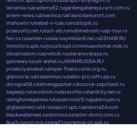
terramia.ru
academy62.ru
gardengallereya.ru
rti.com.ru
artem-news.ru
biserinca.ru
krasnodarkurort.com
imshowtv.ru
mebel-v-tule.ru
mobtopik.ru
pcsecurity.net.ru
tool-sib.ru
multimetrunit.ru
sp-tour.ru
fan-cs.ru
santeh-russia.ru
symbian9.net.ru
DSHAIR.RU
tmmotors.spb.ru
xjocuricopii.com
musavtomat.msk.ru
obustrojdom.ru
sovetcik.ru
ybaranovskaya.ru
ppknews.ru
cult-alshei.ru
JAPANRUSSIA.RU
proekciyamebel.ru
imper-finans.ru
rim.org.ru
glamourai.ru
brassminus.ru
zabor-pro.ru
ftn.pp.ru
dorogoe58.ru
laimengpacker.ru
kuzova-zapchasti.ru
sageerp.ru
taxodrom.ru
dsrazvitie.ru
hardcity.net.ru
ratinghomegames.ru
topservice25.ru
gubernyan.ru
gtglasslined.ru
ii4.ru
tssport.spb.ru
andorra24.com
blackwallstreet.ru
oboimos.ru
optim-doors.com.ru
ikuch.ru
nycr.org.ru
npa21.ru
vremya-ch.spb.ru
desert000.ru
ivtorgi.ru
ifiori.ru
catalog-statei.ru