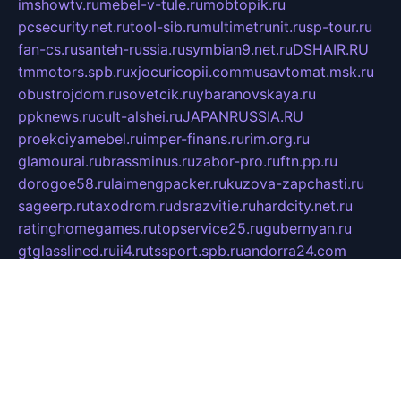
imshowtv.ru
mebel-v-tule.ru
mobtopik.ru
pcsecurity.net.ru
tool-sib.ru
multimetrunit.ru
sp-tour.ru
fan-cs.ru
santeh-russia.ru
symbian9.net.ru
DSHAIR.RU
tmmotors.spb.ru
xjocuricopii.com
musavtomat.msk.ru
obustrojdom.ru
sovetcik.ru
ybaranovskaya.ru
ppknews.ru
cult-alshei.ru
JAPANRUSSIA.RU
proekciyamebel.ru
imper-finans.ru
rim.org.ru
glamourai.ru
brassminus.ru
zabor-pro.ru
ftn.pp.ru
dorogoe58.ru
laimengpacker.ru
kuzova-zapchasti.ru
sageerp.ru
taxodrom.ru
dsrazvitie.ru
hardcity.net.ru
ratinghomegames.ru
topservice25.ru
gubernyan.ru
gtglasslined.ru
ii4.ru
tssport.spb.ru
andorra24.com
blackwallstreet.ru
oboimos.ru
optim-doors.com.ru
ikuch.ru
nycr.org.ru
npa21.ru
vremya-ch.spb.ru
desert000.ru
ivtorgi.ru
ifiori.ru
catalog-statei.ru
dcv.org.ru
spetsmaster174.ru
ipkameryhiseeu.ru
dum26.ru
ruspol.spb.ru
fr-opendp.ru
kam-solnyshko.ru
cheyenne-arapaho.ru
sevzapmetal.spb.ru