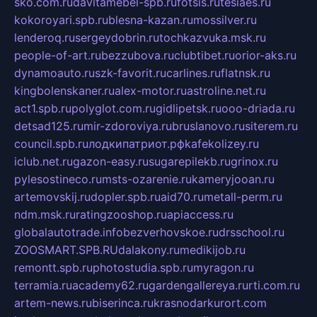
sko.com.ru
davitamebel-spb.ru
fotsis.ru
tesiaes.ru
kokoroyari.spb.ru
blesna-kazan.ru
mossilver.ru
lenderoq.ru
sergeydobrin.ru
tochkazvuka.msk.ru
people-of-art.ru
bezzubova.ru
clubtibet.ru
orior-aks.ru
dynamoauto.ru
szk-favorit.ru
carlines.ru
flatnsk.ru
kingbolenskaner.ru
alex-motor.ru
astroline.net.ru
act1.spb.ru
polyglot.com.ru
gidlipetsk.ru
ooo-driada.ru
detsad125.ru
mir-zdoroviya.ru
bruslanovo.ru
siterem.ru
council.spb.ru
лодкипатриот.рф
kafekolizey.ru
iclub.net.ru
gazon-easy.ru
sugarepilekb.ru
grinox.ru
pylesostineco.ru
msts-ozarenie.ru
kameryjooan.ru
artemovskij.ru
dopler.spb.ru
aid70.ru
metall-perm.ru
ndm.msk.ru
ratingzooshop.ru
apiaccess.ru
globalautotrade.info
bezverhovskoe.ru
drsschool.ru
ZOOSMART.SPB.RU
dalakony.ru
medikijob.ru
remontt.spb.ru
photostudia.spb.ru
myragon.ru
terramia.ru
academy62.ru
gardengallereya.ru
rti.com.ru
artem-news.ru
biserinca.ru
krasnodarkurort.com