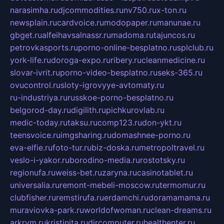
narasimha.ru
djcommodities.ru
nv750.ru
x-ton.ru
newsplain.ru
cardvoice.ru
modopaper.ru
manunae.ru
gbget.ru
alfeihavsalnassr.ru
madoma.ru
tajuncos.ru
petrovkasports.ru
porno-online-besplatno.ru
splclub.ru
york-life.ru
doroga-expo.ru
ribery.ru
cleanmedicine.ru
slovar-ivrit.ru
porno-video-besplatno.ru
seks-365.ru
ovucontrol.ru
sloty-igrovyye-avtomaty.ru
ru-industriya.ru
russkoe-porno-besplatno.ru
belgorod-day.ru
digilith.ru
pichkurovlab.ru
medic-today.ru
taksu.ru
comp123.ru
don-ykt.ru
teensvoice.ru
imgsharing.ru
domashnee-porno.ru
eva-elfie.ru
foto-tur.ru
biz-doska.ru
metropoltravel.ru
veslo-i-yakor.ru
borodino-media.ru
rostotsky.ru
regionufa.ru
weiss-bet.ru
zaryna.ru
casinotablet.ru
universalia.ru
remont-mebeli-moscow.ru
termomur.ru
clubfisher.ru
remstirufa.ru
erdamchi.ru
doramamama.ru
muraviovka-park.ru
worldofwoman.ru
clean-dreams.ru
arkrym.ru
kristinita.ru
dircomputer.ru
healthenter.ru