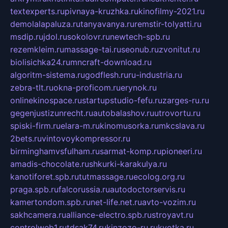
textexperts.ru
pivnaya-kruzhka.ru
kinofilmy-2021.ru
demolalapaluza.ru
tanyavanya.ru
remstir-tolyatti.ru
msdip.ru
jdol.ru
sokolovr.ru
newtech-spb.ru
rezemkleim.ru
massage-tai.ru
seonub.ru
zvonitut.ru
biolisichka24.ru
mncraft-download.ru
algoritm-sistema.ru
godflesh.ru
ru-industria.ru
zebra-tlt.ru
okna-proficom.ru
erynok.ru
onlinekinospace.ru
startupstudio-fefu.ru
zarges-ru.ru
gegenjustizunrecht.ru
autobalashov.ru
utrovortu.ru
spiski-firm.ru
elara-m.ru
kinomusorka.ru
mkcslava.ru
2bets.ru
vintovoykompressor.ru
birminghamvsfulham.ru
sarmat-komp.ru
pioneeri.ru
amadis-chocolate.ru
shkurki-karakulya.ru
kanotiforet.spb.ru
tutmassage.ru
ecolog.org.ru
praga.spb.ru
falcorussia.ru
autodoctorservis.ru
kamertondom.spb.ru
net-life.net.ru
avto-vozim.ru
sakhcamera.ru
alliance-electro.spb.ru
stroyavt.ru
controlweb1.ru
tdsak74.ru
kinzozo-ru.ru
kvotka.ru