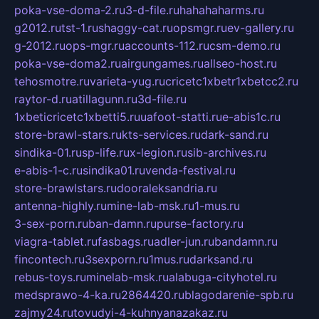
poka-vse-doma-2.ru
3-d-file.ru
hahahaharms.ru
g2012.ru
tst-1.ru
shaggy-cat.ru
opsmgr.ru
ev-gallery.ru
g-2012.ru
ops-mgr.ru
accounts-112.ru
csm-demo.ru
poka-vse-doma2.ru
airgungames.ru
allseo-host.ru
tehosmotre.ru
varieta-yug.ru
cricetc1xbetr1xbetcc2.ru
raytor-d.ru
atillagunn.ru
3d-file.ru
1xbeticricetc1xbetti5.ru
uafoot-statti.ru
e-abis1c.ru
store-brawl-stars.ru
kts-services.ru
dark-sand.ru
sindika-01.ru
sp-life.ru
x-legion.ru
sib-archives.ru
e-abis-1-c.ru
sindika01.ru
venda-festival.ru
store-brawlstars.ru
dooraleksandria.ru
antenna-highly.ru
mine-lab-msk.ru
1-mus.ru
3-sex-porn.ru
ban-damn.ru
purse-factory.ru
viagra-tablet.ru
fasbags.ru
adler-jun.ru
bandamn.ru
fincontech.ru
3sexporn.ru
1mus.ru
darksand.ru
rebus-toys.ru
minelab-msk.ru
alabuga-cityhotel.ru
medsprawo-4-ka.ru
2864420.ru
blagodarenie-spb.ru
zajmy24.ru
tovudyi-4-kuhnyanazakaz.ru