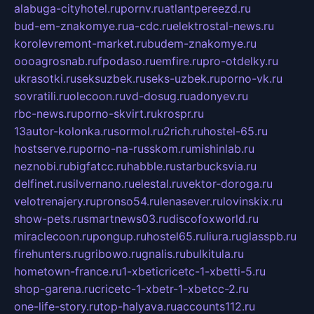
alabuga-cityhotel.ru
pornv.ru
atlantpereezd.ru
bud-em-znakomye.ru
a-cdc.ru
elektrostal-news.ru
korolevremont-market.ru
budem-znakomye.ru
oooagrosnab.ru
fpodaso.ru
emfire.ru
pro-otdelky.ru
ukrasotki.ru
seksuzbek.ru
seks-uzbek.ru
porno-vk.ru
sovratili.ru
olecoon.ru
vd-dosug.ru
adonyev.ru
rbc-news.ru
porno-skvirt.ru
krospr.ru
13autor-kolonka.ru
sormol.ru
2rich.ru
hostel-65.ru
hostserve.ru
porno-na-russkom.ru
mishinlab.ru
neznobi.ru
bigfatcc.ru
habble.ru
starbucksvia.ru
delfinet.ru
silvernano.ru
elestal.ru
vektor-doroga.ru
velotrenajery.ru
pronso54.ru
lenasever.ru
lovinskix.ru
show-pets.ru
smartnews03.ru
discofoxworld.ru
miraclecoon.ru
pongup.ru
hostel65.ru
liura.ru
glasspb.ru
firehunters.ru
gribowo.ru
gnalis.ru
bulkitula.ru
hometown-france.ru
1-xbeticricetc-1-xbetti-5.ru
shop-garena.ru
cricetc-1-xbetr-1-xbetcc-2.ru
one-life-story.ru
top-halyava.ru
accounts112.ru