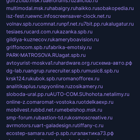
golf2club.msk.ru
aeforums.ru
zallclub.ru
multimodal.msk.ru
habaigry.ru
haikko.ru
sobakopedia.ru
isz-fest.ru
ewnc.info
screensaver-clock.net.ru
volnav.spb.ru
comnat.ru
npf.net.ru
7bit.pp.ru
kalugatur.ru
tesiaes.ru
card.com.ru
kazanka.spb.ru
gildiya-kuznecov.ru
kameryboavision.ru
griffoncom.spb.ru
fabrika-emotsiy.ru
PARK-MATROSOVA.RU
agat.spb.ru
avtoyurist-moskva1.ru
hardware.org.ru
схема-авто.рф
dg-lab.ru
angrup.ru
recruiter.spb.ru
music8.spb.ru
krsk124.ru
kubok.spb.ru
romanofforex.ru
analitikaplus.ru
spyonline.ru
zosikamery.ru
sloboda-ural.pp.ru
AUTO-COM.SU
hohota.net
alimy.ru
online-z.com
aromat-vostoka.ru
otdelkaexp.ru
mobilvest.ru
bbd.net.ru
mebelshop.msk.ru
smp-forum.ru
bastion-td.ru
kosmoscreative.ru
avrmotors.ru
art-galadesign.ru
tiffany-c.ru
ecostep-samara.ru
d-p.spb.ru
галактика73.рф