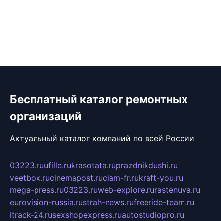
Бесплатный каталог ремонтных
организаций
Актуальный каталог компаний по всей России
03223.ru
ufille.ru
krasotata.ru
prazdnikdushi.ru
veetbox.ru
cinemapost.ru
ciam-fr.ru
kraft-you.ru
mega-press.ru
03223.ru
web-explore.ru
rastenuya.ru
eurovision-russia.ru
strah-news.ru
freeride-team.ru
itrack-24.ru
sexshopexpress.ru
autostudiopro.ru