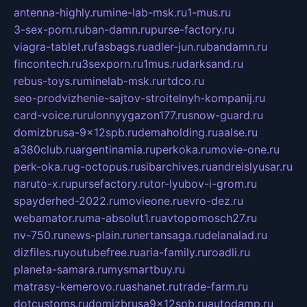
antenna-highly.ru
mine-lab-msk.ru
1-mus.ru
3-sex-porn.ru
ban-damn.ru
purse-factory.ru
viagra-tablet.ru
fasbags.ru
adler-jun.ru
bandamn.ru
fincontech.ru
3sexporn.ru
1mus.ru
darksand.ru
rebus-toys.ru
minelab-msk.ru
rtdco.ru
seo-prodvizhenie-sajtov-stroitelnyh-kompanij.ru
card-voice.ru
rulonnyygazon177.ru
snow-guard.ru
domizbrusa-9x12spb.ru
demaholding.ru
aalse.ru
a380club.ru
argentinamia.ru
perkoka.ru
movie-one.ru
perk-oka.ru
g-octopus.ru
sibarchives.ru
andreislyusar.ru
naruto-x.ru
pursefactory.ru
tor-lyubov-i-grom.ru
spayderhed-2022.ru
movieone.ru
evro-dez.ru
webamator.ru
ma-absolut1.ru
avtopomosch27.ru
nv-750.ru
news-plain.ru
nertansaga.ru
delanalad.ru
dizfiles.ru
youtubefree.ru
aria-family.ru
roadli.ru
planeta-samara.ru
mysmartbuy.ru
matrasy-kemerovo.ru
ashanet.ru
trade-farm.ru
dotcustoms.ru
domizbrusa9x12spb.ru
autodamp.ru