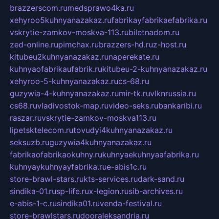
brazzerscom.ru
medsprawo4ka.ru
xehyroo5kuhnyanazakaz.ru
fabrikayfabrikaefabrika.ru
vskrytie-zamkov-moskva-113.ru
biletnadom.ru
zed-online.ru
pimchax.ru
brazzers-hd.ru
z-host.ru
kitubeu2kuhnyanazakaz.ru
naperekate.ru
kuhnyaofabrikaufabrik.ru
kitubeu-2-kuhnyanazakaz.ru
xehyroo-5-kuhnyanazakaz.ru
cs-68.ru
guzywia-4-kuhnyanazakaz.ru
mir-tk.ru
vlknrussia.ru
cs68.ru
vladivostok-map.ru
video-seks.ru
bankaribi.ru
raszar.ru
vskrytie-zamkov-moskva113.ru
lipetsktelecom.ru
tovudyi4kuhnyanazakaz.ru
seksuzb.ru
guzywia4kuhnyanazakaz.ru
fabrikaofabrikaokuhny.ru
kuhnyaekuhnyaafabrika.ru
kuhnyaykuhnyayfabrika.ru
e-abis1c.ru
store-brawl-stars.ru
kts-services.ru
dark-sand.ru
sindika-01.ru
sp-life.ru
x-legion.ru
sib-archives.ru
e-abis-1-c.ru
sindika01.ru
venda-festival.ru
store-brawlstars.ru
dooraleksandria.ru