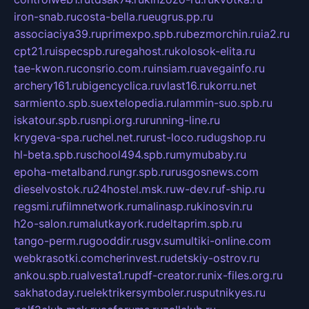
iron-snab.ru
costa-bella.ru
eugrus.pp.ru
associaciya39.ru
primexpo.spb.ru
bezmorchin.ru
ia2.ru
cpt21.ru
ispecspb.ru
regahost.ru
kolosok-elita.ru
tae-kwon.ru
consrio.com.ru
insiam.ru
avegainfo.ru
archery161.ru
bigencyclica.ru
vlast16.ru
korru.net
sarmiento.spb.su
extelopedia.ru
lammin-suo.spb.ru
iskatour.spb.ru
snpi.org.ru
running-line.ru
krygeva-spa.ru
chel.net.ru
rust-loco.ru
dugshop.ru
hl-beta.spb.ru
school494.spb.ru
mymubaby.ru
epoha-metalband.ru
ngr.spb.ru
rusgosnews.com
dieselvostok.ru
24hostel.msk.ru
w-dev.ru
f-ship.ru
regsmi.ru
filmnetwork.ru
malinasp.ru
kinosvin.ru
h2o-salon.ru
malutkayork.ru
deltaprim.spb.ru
tango-perm.ru
gooddir.ru
sgv.su
multiki-online.com
webkrasotki.com
cherinvest.ru
detskiy-ostrov.ru
ankou.spb.ru
alvesta1.ru
pdf-creator.ru
nix-files.org.ru
sakhatoday.ru
elektrikersymboler.ru
sputnikyes.ru