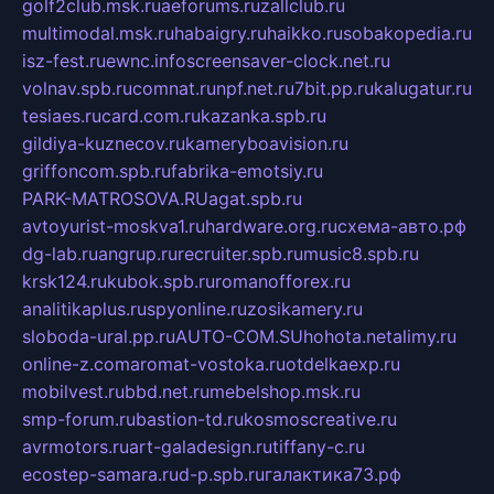
golf2club.msk.ru
aeforums.ru
zallclub.ru
multimodal.msk.ru
habaigry.ru
haikko.ru
sobakopedia.ru
isz-fest.ru
ewnc.info
screensaver-clock.net.ru
volnav.spb.ru
comnat.ru
npf.net.ru
7bit.pp.ru
kalugatur.ru
tesiaes.ru
card.com.ru
kazanka.spb.ru
gildiya-kuznecov.ru
kameryboavision.ru
griffoncom.spb.ru
fabrika-emotsiy.ru
PARK-MATROSOVA.RU
agat.spb.ru
avtoyurist-moskva1.ru
hardware.org.ru
схема-авто.рф
dg-lab.ru
angrup.ru
recruiter.spb.ru
music8.spb.ru
krsk124.ru
kubok.spb.ru
romanofforex.ru
analitikaplus.ru
spyonline.ru
zosikamery.ru
sloboda-ural.pp.ru
AUTO-COM.SU
hohota.net
alimy.ru
online-z.com
aromat-vostoka.ru
otdelkaexp.ru
mobilvest.ru
bbd.net.ru
mebelshop.msk.ru
smp-forum.ru
bastion-td.ru
kosmoscreative.ru
avrmotors.ru
art-galadesign.ru
tiffany-c.ru
ecostep-samara.ru
d-p.spb.ru
галактика73.рф