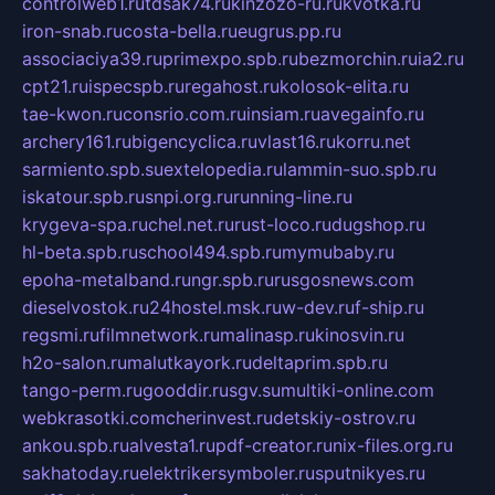
controlweb1.ru
tdsak74.ru
kinzozo-ru.ru
kvotka.ru
iron-snab.ru
costa-bella.ru
eugrus.pp.ru
associaciya39.ru
primexpo.spb.ru
bezmorchin.ru
ia2.ru
cpt21.ru
ispecspb.ru
regahost.ru
kolosok-elita.ru
tae-kwon.ru
consrio.com.ru
insiam.ru
avegainfo.ru
archery161.ru
bigencyclica.ru
vlast16.ru
korru.net
sarmiento.spb.su
extelopedia.ru
lammin-suo.spb.ru
iskatour.spb.ru
snpi.org.ru
running-line.ru
krygeva-spa.ru
chel.net.ru
rust-loco.ru
dugshop.ru
hl-beta.spb.ru
school494.spb.ru
mymubaby.ru
epoha-metalband.ru
ngr.spb.ru
rusgosnews.com
dieselvostok.ru
24hostel.msk.ru
w-dev.ru
f-ship.ru
regsmi.ru
filmnetwork.ru
malinasp.ru
kinosvin.ru
h2o-salon.ru
malutkayork.ru
deltaprim.spb.ru
tango-perm.ru
gooddir.ru
sgv.su
multiki-online.com
webkrasotki.com
cherinvest.ru
detskiy-ostrov.ru
ankou.spb.ru
alvesta1.ru
pdf-creator.ru
nix-files.org.ru
sakhatoday.ru
elektrikersymboler.ru
sputnikyes.ru