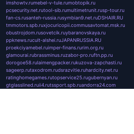
imshowtv.ru
mebel-v-tule.ru
mobtopik.ru
pcsecurity.net.ru
tool-sib.ru
multimetrunit.ru
sp-tour.ru
fan-cs.ru
santeh-russia.ru
symbian9.net.ru
DSHAIR.RU
tmmotors.spb.ru
xjocuricopii.com
musavtomat.msk.ru
obustrojdom.ru
sovetcik.ru
ybaranovskaya.ru
ppknews.ru
cult-alshei.ru
JAPANRUSSIA.RU
proekciyamebel.ru
imper-finans.ru
rim.org.ru
glamourai.ru
brassminus.ru
zabor-pro.ru
ftn.pp.ru
dorogoe58.ru
laimengpacker.ru
kuzova-zapchasti.ru
sageerp.ru
taxodrom.ru
dsrazvitie.ru
hardcity.net.ru
ratinghomegames.ru
topservice25.ru
gubernyan.ru
gtglasslined.ru
ii4.ru
tssport.spb.ru
andorra24.com
blackwallstreet.ru
oboimos.ru
optim-doors.com.ru
ikuch.ru
nycr.org.ru
npa21.ru
vremya-ch.spb.ru
desert000.ru
ivtorgi.ru
ifiori.ru
catalog-statei.ru
dcv.org.ru
spetsmaster174.ru
ipkameryhiseeu.ru
dum26.ru
ruspol.spb.ru
fr-opendp.ru
kam-solnyshko.ru
cheyenne-arapaho.ru
sevzapmetal.spb.ru