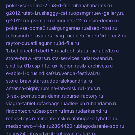
poka-vse-doma-2.ru
3-d-file.ru
hahahaharms.ru
g2012.ru
tst-1.ru
shaggy-cat.ru
opsmgr.ru
ev-gallery.ru
g-2012.ru
ops-mgr.ru
accounts-112.ru
csm-demo.ru
poka-vse-doma2.ru
airgungames.ru
allseo-host.ru
tehosmotre.ru
varieta-yug.ru
cricetc1xbetr1xbetcc2.ru
raytor-d.ru
atillagunn.ru
3d-file.ru
1xbeticricetc1xbetti5.ru
uafoot-statti.ru
e-abis1c.ru
store-brawl-stars.ru
kts-services.ru
dark-sand.ru
sindika-01.ru
sp-life.ru
x-legion.ru
sib-archives.ru
e-abis-1-c.ru
sindika01.ru
venda-festival.ru
store-brawlstars.ru
dooraleksandria.ru
antenna-highly.ru
mine-lab-msk.ru
1-mus.ru
3-sex-porn.ru
ban-damn.ru
purse-factory.ru
viagra-tablet.ru
fasbags.ru
adler-jun.ru
bandamn.ru
fincontech.ru
3sexporn.ru
1mus.ru
darksand.ru
rebus-toys.ru
minelab-msk.ru
alabuga-cityhotel.ru
medsprawo-4-ka.ru
2864420.ru
blagodarenie-spb.ru
zajmy24.ru
tovudyi-4-kuhnyanazakaz.ru