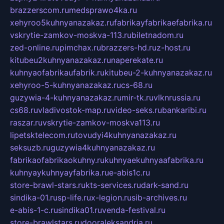
brazzerscom.ru
medsprawo4ka.ru
xehyroo5kuhnyanazakaz.ru
fabrikayfabrikaefabrika.ru
vskrytie-zamkov-moskva-113.ru
biletnadom.ru
zed-online.ru
pimchax.ru
brazzers-hd.ru
z-host.ru
kitubeu2kuhnyanazakaz.ru
naperekate.ru
kuhnyaofabrikaufabrik.ru
kitubeu-2-kuhnyanazakaz.ru
xehyroo-5-kuhnyanazakaz.ru
cs-68.ru
guzywia-4-kuhnyanazakaz.ru
mir-tk.ru
vlknrussia.ru
cs68.ru
vladivostok-map.ru
video-seks.ru
bankaribi.ru
raszar.ru
vskrytie-zamkov-moskva113.ru
lipetsktelecom.ru
tovudyi4kuhnyanazakaz.ru
seksuzb.ru
guzywia4kuhnyanazakaz.ru
fabrikaofabrikaokuhny.ru
kuhnyaekuhnyaafabrika.ru
kuhnyaykuhnyayfabrika.ru
e-abis1c.ru
store-brawl-stars.ru
kts-services.ru
dark-sand.ru
sindika-01.ru
sp-life.ru
x-legion.ru
sib-archives.ru
e-abis-1-c.ru
sindika01.ru
venda-festival.ru
store-brawlstars.ru
dooraleksandria.ru