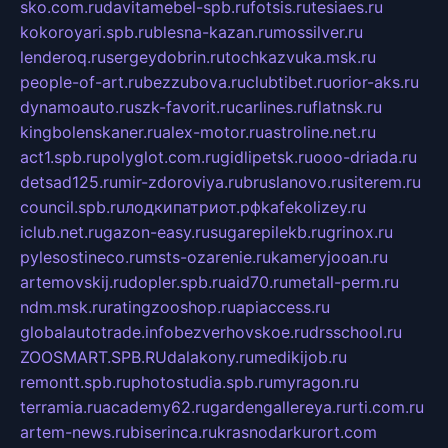
sko.com.ru
davitamebel-spb.ru
fotsis.ru
tesiaes.ru
kokoroyari.spb.ru
blesna-kazan.ru
mossilver.ru
lenderoq.ru
sergeydobrin.ru
tochkazvuka.msk.ru
people-of-art.ru
bezzubova.ru
clubtibet.ru
orior-aks.ru
dynamoauto.ru
szk-favorit.ru
carlines.ru
flatnsk.ru
kingbolenskaner.ru
alex-motor.ru
astroline.net.ru
act1.spb.ru
polyglot.com.ru
gidlipetsk.ru
ooo-driada.ru
detsad125.ru
mir-zdoroviya.ru
bruslanovo.ru
siterem.ru
council.spb.ru
лодкипатриот.рф
kafekolizey.ru
iclub.net.ru
gazon-easy.ru
sugarepilekb.ru
grinox.ru
pylesostineco.ru
msts-ozarenie.ru
kameryjooan.ru
artemovskij.ru
dopler.spb.ru
aid70.ru
metall-perm.ru
ndm.msk.ru
ratingzooshop.ru
apiaccess.ru
globalautotrade.info
bezverhovskoe.ru
drsschool.ru
ZOOSMART.SPB.RU
dalakony.ru
medikijob.ru
remontt.spb.ru
photostudia.spb.ru
myragon.ru
terramia.ru
academy62.ru
gardengallereya.ru
rti.com.ru
artem-news.ru
biserinca.ru
krasnodarkurort.com