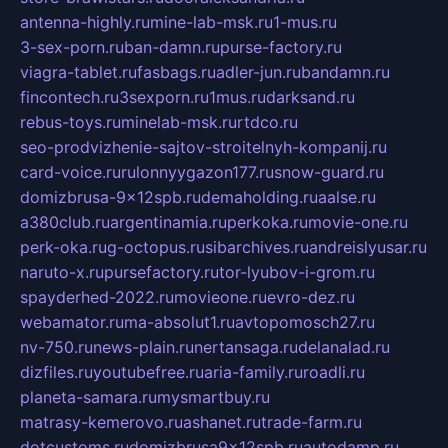
antenna-highly.ru
mine-lab-msk.ru
1-mus.ru
3-sex-porn.ru
ban-damn.ru
purse-factory.ru
viagra-tablet.ru
fasbags.ru
adler-jun.ru
bandamn.ru
fincontech.ru
3sexporn.ru
1mus.ru
darksand.ru
rebus-toys.ru
minelab-msk.ru
rtdco.ru
seo-prodvizhenie-sajtov-stroitelnyh-kompanij.ru
card-voice.ru
rulonnyygazon177.ru
snow-guard.ru
domizbrusa-9x12spb.ru
demaholding.ru
aalse.ru
a380club.ru
argentinamia.ru
perkoka.ru
movie-one.ru
perk-oka.ru
g-octopus.ru
sibarchives.ru
andreislyusar.ru
naruto-x.ru
pursefactory.ru
tor-lyubov-i-grom.ru
spayderhed-2022.ru
movieone.ru
evro-dez.ru
webamator.ru
ma-absolut1.ru
avtopomosch27.ru
nv-750.ru
news-plain.ru
nertansaga.ru
delanalad.ru
dizfiles.ru
youtubefree.ru
aria-family.ru
roadli.ru
planeta-samara.ru
mysmartbuy.ru
matrasy-kemerovo.ru
ashanet.ru
trade-farm.ru
dotcustoms.ru
domizbrusa9x12spb.ru
autodamp.ru