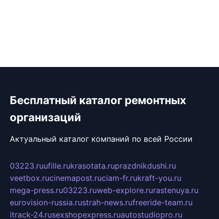
Бесплатный каталог ремонтных
организаций
Актуальный каталог компаний по всей России
03223.ru
ufille.ru
krasotata.ru
prazdnikdushi.ru
veetbox.ru
cinemapost.ru
ciam-fr.ru
kraft-you.ru
mega-press.ru
03223.ru
web-explore.ru
rastenuya.ru
eurovision-russia.ru
strah-news.ru
freeride-team.ru
itrack-24.ru
sexshopexpress.ru
autostudiopro.ru