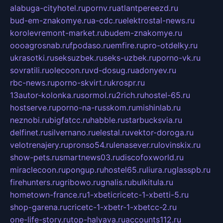
alabuga-cityhotel.ru
pornv.ru
atlantpereezd.ru
bud-em-znakomye.ru
a-cdc.ru
elektrostal-news.ru
korolevremont-market.ru
budem-znakomye.ru
oooagrosnab.ru
fpodaso.ru
emfire.ru
pro-otdelky.ru
ukrasotki.ru
seksuzbek.ru
seks-uzbek.ru
porno-vk.ru
sovratili.ru
olecoon.ru
vd-dosug.ru
adonyev.ru
rbc-news.ru
porno-skvirt.ru
krospr.ru
13autor-kolonka.ru
sormol.ru
2rich.ru
hostel-65.ru
hostserve.ru
porno-na-russkom.ru
mishinlab.ru
neznobi.ru
bigfatcc.ru
habble.ru
starbucksvia.ru
delfinet.ru
silvernano.ru
elestal.ru
vektor-doroga.ru
velotrenajery.ru
pronso54.ru
lenasever.ru
lovinskix.ru
show-pets.ru
smartnews03.ru
discofoxworld.ru
miraclecoon.ru
pongup.ru
hostel65.ru
liura.ru
glasspb.ru
firehunters.ru
gribowo.ru
gnalis.ru
bulkitula.ru
hometown-france.ru
1-xbeticricetc-1-xbetti-5.ru
shop-garena.ru
cricetc-1-xbetr-1-xbetcc-2.ru
one-life-story.ru
top-halyava.ru
accounts112.ru