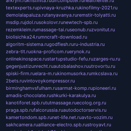
arkrym.ru
kristinita.ru
dircomputer.ru
healthenter.ru
textexperts.ru
pivnaya-kruzhka.ru
kinofilmy-2021.ru
demolalapaluza.ru
tanyavanya.ru
remstir-tolyatti.ru
msdip.ru
jdol.ru
sokolovr.ru
newtech-spb.ru
rezemkleim.ru
massage-tai.ru
seonub.ru
zvonitut.ru
biolisichka24.ru
mncraft-download.ru
algoritm-sistema.ru
godflesh.ru
ru-industria.ru
zebra-tlt.ru
okna-proficom.ru
erynok.ru
onlinekinospace.ru
startupstudio-fefu.ru
zarges-ru.ru
gegenjustizunrecht.ru
autobalashov.ru
utrovortu.ru
spiski-firm.ru
elara-m.ru
kinomusorka.ru
mkcslava.ru
2bets.ru
vintovoykompressor.ru
birminghamvsfulham.ru
sarmat-komp.ru
pioneeri.ru
amadis-chocolate.ru
shkurki-karakulya.ru
kanotiforet.spb.ru
tutmassage.ru
ecolog.org.ru
praga.spb.ru
falcorussia.ru
autodoctorservis.ru
kamertondom.spb.ru
net-life.net.ru
avto-vozim.ru
sakhcamera.ru
alliance-electro.spb.ru
stroyavt.ru