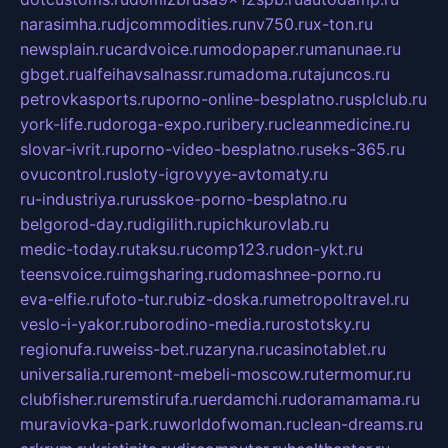
narasimha.ru
djcommodities.ru
nv750.ru
x-ton.ru
newsplain.ru
cardvoice.ru
modopaper.ru
manunae.ru
gbget.ru
alfeihavsalnassr.ru
madoma.ru
tajuncos.ru
petrovkasports.ru
porno-online-besplatno.ru
splclub.ru
york-life.ru
doroga-expo.ru
ribery.ru
cleanmedicine.ru
slovar-ivrit.ru
porno-video-besplatno.ru
seks-365.ru
ovucontrol.ru
sloty-igrovyye-avtomaty.ru
ru-industriya.ru
russkoe-porno-besplatno.ru
belgorod-day.ru
digilith.ru
pichkurovlab.ru
medic-today.ru
taksu.ru
comp123.ru
don-ykt.ru
teensvoice.ru
imgsharing.ru
domashnee-porno.ru
eva-elfie.ru
foto-tur.ru
biz-doska.ru
metropoltravel.ru
veslo-i-yakor.ru
borodino-media.ru
rostotsky.ru
regionufa.ru
weiss-bet.ru
zaryna.ru
casinotablet.ru
universalia.ru
remont-mebeli-moscow.ru
termomur.ru
clubfisher.ru
remstirufa.ru
erdamchi.ru
doramamama.ru
muraviovka-park.ru
worldofwoman.ru
clean-dreams.ru