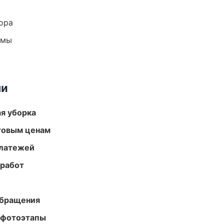
ора
емы
ми
ая уборка
птовым ценам
платежей
 работ
обращения
 фотоэтапы