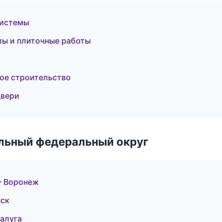
системы
лы и плиточные работы
ое строительство
двери
альный федеральный округ
— Воронеж
нск
алуга