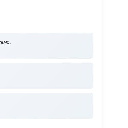
уемо.