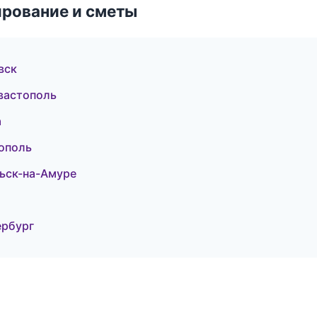
рование и сметы
вск
вастополь
а
ополь
ьск-на-Амуре
ербург