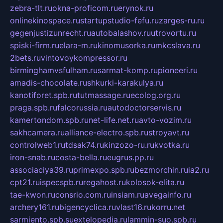
zebra-tlt.ru
okna-proficom.ru
erynok.ru
onlinekinospace.ru
startupstudio-fefu.ru
zarges-ru.ru
gegenjustizunrecht.ru
autobalashov.ru
utrovortu.ru
spiski-firm.ru
elara-m.ru
kinomusorka.ru
mkcslava.ru
2bets.ru
vintovoykompressor.ru
birminghamvsfulham.ru
sarmat-komp.ru
pioneeri.ru
amadis-chocolate.ru
shkurki-karakulya.ru
kanotiforet.spb.ru
tutmassage.ru
ecolog.org.ru
praga.spb.ru
falcorussia.ru
autodoctorservis.ru
kamertondom.spb.ru
net-life.net.ru
avto-vozim.ru
sakhcamera.ru
alliance-electro.spb.ru
stroyavt.ru
controlweb1.ru
tdsak74.ru
kinzozo-ru.ru
kvotka.ru
iron-snab.ru
costa-bella.ru
eugrus.pp.ru
associaciya39.ru
primexpo.spb.ru
bezmorchin.ru
ia2.ru
cpt21.ru
ispecspb.ru
regahost.ru
kolosok-elita.ru
tae-kwon.ru
consrio.com.ru
insiam.ru
avegainfo.ru
archery161.ru
bigencyclica.ru
vlast16.ru
korru.net
sarmiento.spb.su
extelopedia.ru
lammin-suo.spb.ru