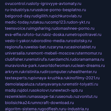
ovucontrol.ru
sloty-igrovyye-avtomaty.ru
ru-industriya.ru
russkoe-porno-besplatno.ru
belgorod-day.ru
digilith.ru
pichkurovlab.ru
medic-today.ru
taksu.ru
comp123.ru
don-ykt.ru
teensvoice.ru
imgsharing.ru
domashnee-porno.ru
eva-elfie.ru
foto-tur.ru
biz-doska.ru
metropoltravel.ru
veslo-i-yakor.ru
borodino-media.ru
rostotsky.ru
regionufa.ru
weiss-bet.ru
zaryna.ru
casinotablet.ru
universalia.ru
remont-mebeli-moscow.ru
termomur.ru
clubfisher.ru
remstirufa.ru
erdamchi.ru
doramamama.ru
muraviovka-park.ru
worldofwoman.ru
clean-dreams.ru
arkrym.ru
kristinita.ru
dircomputer.ru
healthenter.ru
textexperts.ru
pivnaya-kruzhka.ru
kinofilmy-2021.ru
demolalapaluza.ru
tanyavanya.ru
remstir-tolyatti.ru
msdip.ru
jdol.ru
sokolovr.ru
newtech-spb.ru
rezemkleim.ru
massage-tai.ru
seonub.ru
zvonitut.ru
biolisichka24.ru
mncraft-download.ru
algoritm-sistema.ru
godflesh.ru
ru-industria.ru