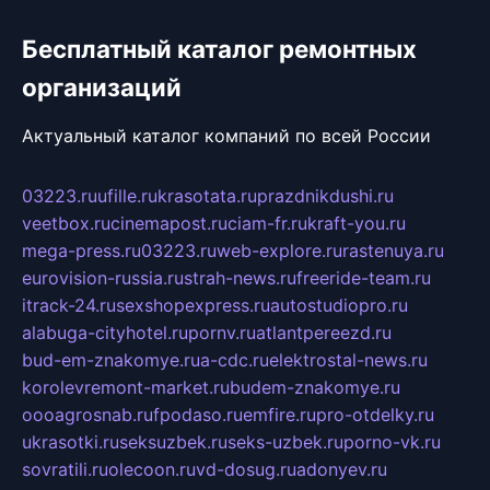
Бесплатный каталог ремонтных
организаций
Актуальный каталог компаний по всей России
03223.ru
ufille.ru
krasotata.ru
prazdnikdushi.ru
veetbox.ru
cinemapost.ru
ciam-fr.ru
kraft-you.ru
mega-press.ru
03223.ru
web-explore.ru
rastenuya.ru
eurovision-russia.ru
strah-news.ru
freeride-team.ru
itrack-24.ru
sexshopexpress.ru
autostudiopro.ru
alabuga-cityhotel.ru
pornv.ru
atlantpereezd.ru
bud-em-znakomye.ru
a-cdc.ru
elektrostal-news.ru
korolevremont-market.ru
budem-znakomye.ru
oooagrosnab.ru
fpodaso.ru
emfire.ru
pro-otdelky.ru
ukrasotki.ru
seksuzbek.ru
seks-uzbek.ru
porno-vk.ru
sovratili.ru
olecoon.ru
vd-dosug.ru
adonyev.ru