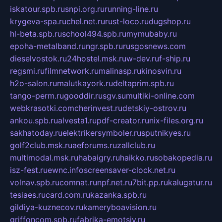
iskatour.spb.ru
snpi.org.ru
running-line.ru
krygeva-spa.ru
chel.net.ru
rust-loco.ru
dugshop.ru
hl-beta.spb.ru
school494.spb.ru
mymubaby.ru
epoha-metalband.ru
ngr.spb.ru
rusgosnews.com
dieselvostok.ru
24hostel.msk.ru
w-dev.ru
f-ship.ru
regsmi.ru
filmnetwork.ru
malinasp.ru
kinosvin.ru
h2o-salon.ru
malutkayork.ru
deltaprim.spb.ru
tango-perm.ru
gooddir.ru
sgv.su
multiki-online.com
webkrasotki.com
cherinvest.ru
detskiy-ostrov.ru
ankou.spb.ru
alvesta1.ru
pdf-creator.ru
nix-files.org.ru
sakhatoday.ru
elektrikersymboler.ru
sputnikyes.ru
golf2club.msk.ru
aeforums.ru
zallclub.ru
multimodal.msk.ru
habaigry.ru
haikko.ru
sobakopedia.ru
isz-fest.ru
ewnc.info
screensaver-clock.net.ru
volnav.spb.ru
comnat.ru
npf.net.ru
7bit.pp.ru
kalugatur.ru
tesiaes.ru
card.com.ru
kazanka.spb.ru
gildiya-kuznecov.ru
kameryboavision.ru
griffoncom.spb.ru
fabrika-emotsiy.ru