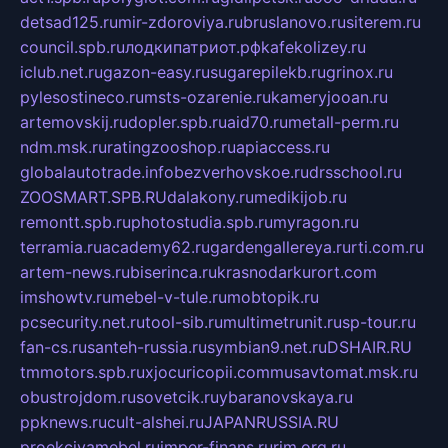
detsad125.ru
mir-zdoroviya.ru
bruslanovo.ru
siterem.ru
council.spb.ru
лодкипатриот.рф
kafekolizey.ru
iclub.net.ru
gazon-easy.ru
sugarepilekb.ru
grinox.ru
pylesostineco.ru
msts-ozarenie.ru
kameryjooan.ru
artemovskij.ru
dopler.spb.ru
aid70.ru
metall-perm.ru
ndm.msk.ru
ratingzooshop.ru
apiaccess.ru
globalautotrade.info
bezverhovskoe.ru
drsschool.ru
ZOOSMART.SPB.RU
dalakony.ru
medikijob.ru
remontt.spb.ru
photostudia.spb.ru
myragon.ru
terramia.ru
academy62.ru
gardengallereya.ru
rti.com.ru
artem-news.ru
biserinca.ru
krasnodarkurort.com
imshowtv.ru
mebel-v-tule.ru
mobtopik.ru
pcsecurity.net.ru
tool-sib.ru
multimetrunit.ru
sp-tour.ru
fan-cs.ru
santeh-russia.ru
symbian9.net.ru
DSHAIR.RU
tmmotors.spb.ru
xjocuricopii.com
musavtomat.msk.ru
obustrojdom.ru
sovetcik.ru
ybaranovskaya.ru
ppknews.ru
cult-alshei.ru
JAPANRUSSIA.RU
proekciyamebel.ru
imper-finans.ru
rim.org.ru