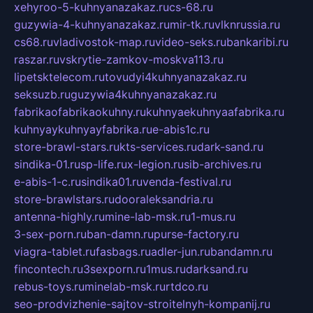
xehyroo-5-kuhnyanazakaz.ru
cs-68.ru
guzywia-4-kuhnyanazakaz.ru
mir-tk.ru
vlknrussia.ru
cs68.ru
vladivostok-map.ru
video-seks.ru
bankaribi.ru
raszar.ru
vskrytie-zamkov-moskva113.ru
lipetsktelecom.ru
tovudyi4kuhnyanazakaz.ru
seksuzb.ru
guzywia4kuhnyanazakaz.ru
fabrikaofabrikaokuhny.ru
kuhnyaekuhnyaafabrika.ru
kuhnyaykuhnyayfabrika.ru
e-abis1c.ru
store-brawl-stars.ru
kts-services.ru
dark-sand.ru
sindika-01.ru
sp-life.ru
x-legion.ru
sib-archives.ru
e-abis-1-c.ru
sindika01.ru
venda-festival.ru
store-brawlstars.ru
dooraleksandria.ru
antenna-highly.ru
mine-lab-msk.ru
1-mus.ru
3-sex-porn.ru
ban-damn.ru
purse-factory.ru
viagra-tablet.ru
fasbags.ru
adler-jun.ru
bandamn.ru
fincontech.ru
3sexporn.ru
1mus.ru
darksand.ru
rebus-toys.ru
minelab-msk.ru
rtdco.ru
seo-prodvizhenie-sajtov-stroitelnyh-kompanij.ru