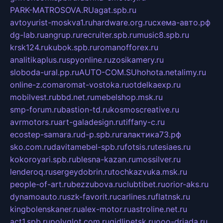
PARK-MATROSOVA.RU
agat.spb.ru
avtoyurist-moskva1.ru
hardware.org.ru
схема-авто.рф
dg-lab.ru
angrup.ru
recruiter.spb.ru
music8.spb.ru
krsk124.ru
kubok.spb.ru
romanofforex.ru
analitikaplus.ru
spyonline.ru
zosikamery.ru
sloboda-ural.pp.ru
AUTO-COM.SU
hohota.net
alimy.ru
online-z.com
aromat-vostoka.ru
otdelkaexp.ru
mobilvest.ru
bbd.net.ru
mebelshop.msk.ru
smp-forum.ru
bastion-td.ru
kosmoscreative.ru
avrmotors.ru
art-galadesign.ru
tiffany-c.ru
ecostep-samara.ru
d-p.spb.ru
галактика73.рф
sko.com.ru
davitamebel-spb.ru
fotsis.ru
tesiaes.ru
kokoroyari.spb.ru
blesna-kazan.ru
mossilver.ru
lenderoq.ru
sergeydobrin.ru
tochkazvuka.msk.ru
people-of-art.ru
bezzubova.ru
clubtibet.ru
orior-aks.ru
dynamoauto.ru
szk-favorit.ru
carlines.ru
flatnsk.ru
kingbolenskaner.ru
alex-motor.ru
astroline.net.ru
act1.spb.ru
polyglot.com.ru
gidlipetsk.ru
ooo-driada.ru