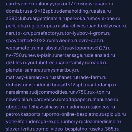
card-voice.ru
rulonnyygazon177.ru
snow-guard.ru
domizbrusa-9x12spb.ru
demaholding.ru
aalse.ru
a380club.ru
argentinamia.ru
perkoka.ru
movie-one.ru
perk-oka.ru
g-octopus.ru
sibarchives.ru
andreislyusar.ru
naruto-x.ru
pursefactory.ru
tor-lyubov-i-grom.ru
spayderhed-2022.ru
movieone.ru
evro-dez.ru
webamator.ru
ma-absolut1.ru
avtopomosch27.ru
nv-750.ru
news-plain.ru
nertansaga.ru
delanalad.ru
dizfiles.ru
youtubefree.ru
aria-family.ru
roadli.ru
planeta-samara.ru
mysmartbuy.ru
matrasy-kemerovo.ru
ashanet.ru
trade-farm.ru
dotcustoms.ru
domizbrusa9x12spb.ru
autodamp.ru
narasimha.ru
djcommodities.ru
nv750.ru
x-ton.ru
newsplain.ru
cardvoice.ru
modopaper.ru
manunae.ru
gbget.ru
alfeihavsalnassr.ru
madoma.ru
tajuncos.ru
petrovkasports.ru
porno-online-besplatno.ru
splclub.ru
york-life.ru
doroga-expo.ru
ribery.ru
cleanmedicine.ru
slovar-ivrit.ru
porno-video-besplatno.ru
seks-365.ru