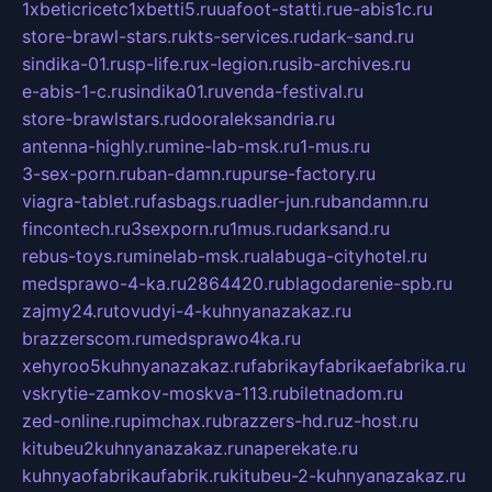
1xbeticricetc1xbetti5.ru
uafoot-statti.ru
e-abis1c.ru
store-brawl-stars.ru
kts-services.ru
dark-sand.ru
sindika-01.ru
sp-life.ru
x-legion.ru
sib-archives.ru
e-abis-1-c.ru
sindika01.ru
venda-festival.ru
store-brawlstars.ru
dooraleksandria.ru
antenna-highly.ru
mine-lab-msk.ru
1-mus.ru
3-sex-porn.ru
ban-damn.ru
purse-factory.ru
viagra-tablet.ru
fasbags.ru
adler-jun.ru
bandamn.ru
fincontech.ru
3sexporn.ru
1mus.ru
darksand.ru
rebus-toys.ru
minelab-msk.ru
alabuga-cityhotel.ru
medsprawo-4-ka.ru
2864420.ru
blagodarenie-spb.ru
zajmy24.ru
tovudyi-4-kuhnyanazakaz.ru
brazzerscom.ru
medsprawo4ka.ru
xehyroo5kuhnyanazakaz.ru
fabrikayfabrikaefabrika.ru
vskrytie-zamkov-moskva-113.ru
biletnadom.ru
zed-online.ru
pimchax.ru
brazzers-hd.ru
z-host.ru
kitubeu2kuhnyanazakaz.ru
naperekate.ru
kuhnyaofabrikaufabrik.ru
kitubeu-2-kuhnyanazakaz.ru