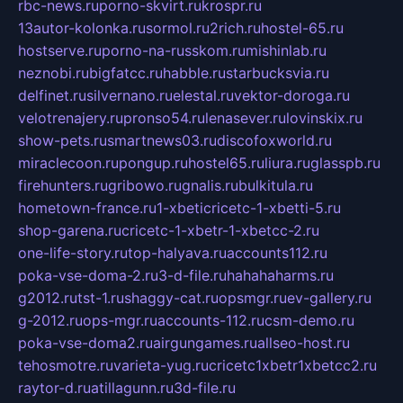
rbc-news.ru
porno-skvirt.ru
krospr.ru
13autor-kolonka.ru
sormol.ru
2rich.ru
hostel-65.ru
hostserve.ru
porno-na-russkom.ru
mishinlab.ru
neznobi.ru
bigfatcc.ru
habble.ru
starbucksvia.ru
delfinet.ru
silvernano.ru
elestal.ru
vektor-doroga.ru
velotrenajery.ru
pronso54.ru
lenasever.ru
lovinskix.ru
show-pets.ru
smartnews03.ru
discofoxworld.ru
miraclecoon.ru
pongup.ru
hostel65.ru
liura.ru
glasspb.ru
firehunters.ru
gribowo.ru
gnalis.ru
bulkitula.ru
hometown-france.ru
1-xbeticricetc-1-xbetti-5.ru
shop-garena.ru
cricetc-1-xbetr-1-xbetcc-2.ru
one-life-story.ru
top-halyava.ru
accounts112.ru
poka-vse-doma-2.ru
3-d-file.ru
hahahaharms.ru
g2012.ru
tst-1.ru
shaggy-cat.ru
opsmgr.ru
ev-gallery.ru
g-2012.ru
ops-mgr.ru
accounts-112.ru
csm-demo.ru
poka-vse-doma2.ru
airgungames.ru
allseo-host.ru
tehosmotre.ru
varieta-yug.ru
cricetc1xbetr1xbetcc2.ru
raytor-d.ru
atillagunn.ru
3d-file.ru