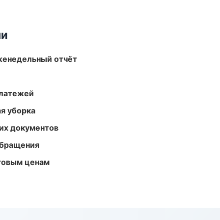
ми
женедельный отчёт
платежей
ая уборка
их документов
обращения
птовым ценам