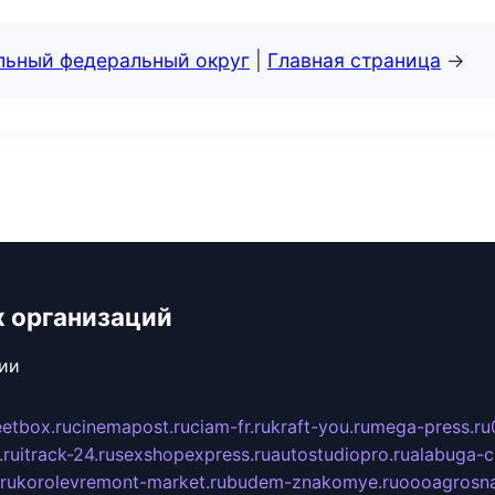
альный федеральный округ
|
Главная страница
→
х организаций
сии
eetbox.ru
cinemapost.ru
ciam-fr.ru
kraft-you.ru
mega-press.ru
.ru
itrack-24.ru
sexshopexpress.ru
autostudiopro.ru
alabuga-ci
ru
korolevremont-market.ru
budem-znakomye.ru
oooagrosna