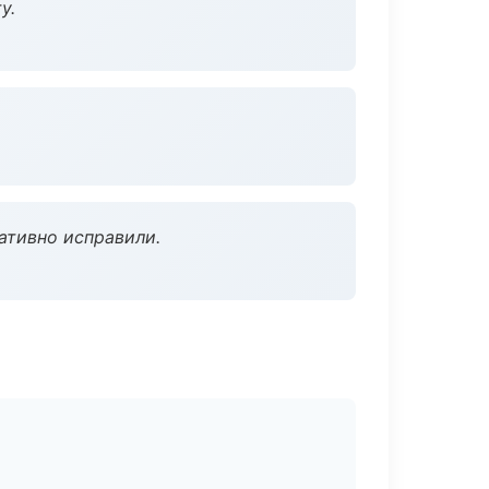
у.
ативно исправили.