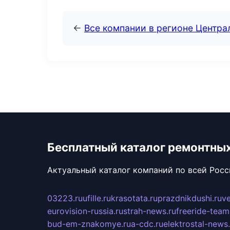
←
Все компании в регионе Центр
Бесплатный каталог ремонтны
Актуальный каталог компаний по всей Рос
03223.ru
ufille.ru
krasotata.ru
prazdnikdushi.ru
v
eurovision-russia.ru
strah-news.ru
freeride-team
bud-em-znakomye.ru
a-cdc.ru
elektrostal-news.