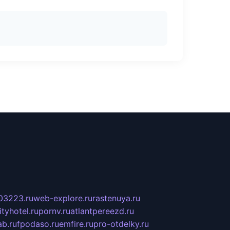
03223.ru
web-explore.ru
rastenuya.ru
tyhotel.ru
pornv.ru
atlantpereezd.ru
b.ru
fpodaso.ru
emfire.ru
pro-otdelky.ru