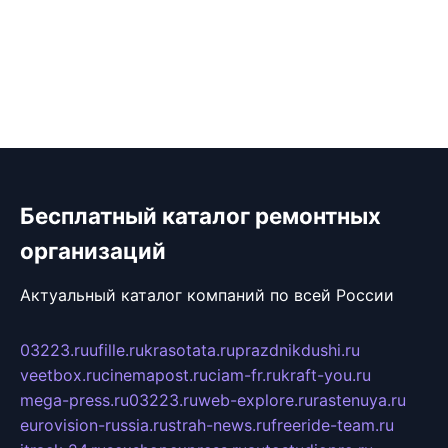
Бесплатный каталог ремонтных
организаций
Актуальный каталог компаний по всей России
03223.ru
ufille.ru
krasotata.ru
prazdnikdushi.ru
veetbox.ru
cinemapost.ru
ciam-fr.ru
kraft-you.ru
mega-press.ru
03223.ru
web-explore.ru
rastenuya.ru
eurovision-russia.ru
strah-news.ru
freeride-team.ru