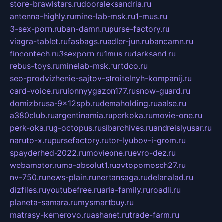
store-brawlstars.ru
dooraleksandria.ru
antenna-highly.ru
mine-lab-msk.ru
1-mus.ru
3-sex-porn.ru
ban-damn.ru
purse-factory.ru
viagra-tablet.ru
fasbags.ru
adler-jun.ru
bandamn.ru
fincontech.ru
3sexporn.ru
1mus.ru
darksand.ru
rebus-toys.ru
minelab-msk.ru
rtdco.ru
seo-prodvizhenie-sajtov-stroitelnyh-kompanij.ru
card-voice.ru
rulonnyygazon177.ru
snow-guard.ru
domizbrusa-9x12spb.ru
demaholding.ru
aalse.ru
a380club.ru
argentinamia.ru
perkoka.ru
movie-one.ru
perk-oka.ru
g-octopus.ru
sibarchives.ru
andreislyusar.ru
naruto-x.ru
pursefactory.ru
tor-lyubov-i-grom.ru
spayderhed-2022.ru
movieone.ru
evro-dez.ru
webamator.ru
ma-absolut1.ru
avtopomosch27.ru
nv-750.ru
news-plain.ru
nertansaga.ru
delanalad.ru
dizfiles.ru
youtubefree.ru
aria-family.ru
roadli.ru
planeta-samara.ru
mysmartbuy.ru
matrasy-kemerovo.ru
ashanet.ru
trade-farm.ru