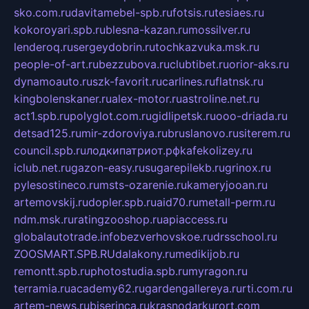
sko.com.ru
davitamebel-spb.ru
fotsis.ru
tesiaes.ru
kokoroyari.spb.ru
blesna-kazan.ru
mossilver.ru
lenderoq.ru
sergeydobrin.ru
tochkazvuka.msk.ru
people-of-art.ru
bezzubova.ru
clubtibet.ru
orior-aks.ru
dynamoauto.ru
szk-favorit.ru
carlines.ru
flatnsk.ru
kingbolenskaner.ru
alex-motor.ru
astroline.net.ru
act1.spb.ru
polyglot.com.ru
gidlipetsk.ru
ooo-driada.ru
detsad125.ru
mir-zdoroviya.ru
bruslanovo.ru
siterem.ru
council.spb.ru
лодкипатриот.рф
kafekolizey.ru
iclub.net.ru
gazon-easy.ru
sugarepilekb.ru
grinox.ru
pylesostineco.ru
msts-ozarenie.ru
kameryjooan.ru
artemovskij.ru
dopler.spb.ru
aid70.ru
metall-perm.ru
ndm.msk.ru
ratingzooshop.ru
apiaccess.ru
globalautotrade.info
bezverhovskoe.ru
drsschool.ru
ZOOSMART.SPB.RU
dalakony.ru
medikijob.ru
remontt.spb.ru
photostudia.spb.ru
myragon.ru
terramia.ru
academy62.ru
gardengallereya.ru
rti.com.ru
artem-news.ru
biserinca.ru
krasnodarkurort.com