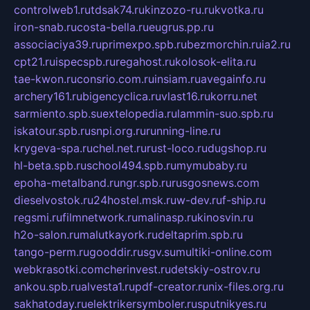
controlweb1.ru
tdsak74.ru
kinzozo-ru.ru
kvotka.ru
iron-snab.ru
costa-bella.ru
eugrus.pp.ru
associaciya39.ru
primexpo.spb.ru
bezmorchin.ru
ia2.ru
cpt21.ru
ispecspb.ru
regahost.ru
kolosok-elita.ru
tae-kwon.ru
consrio.com.ru
insiam.ru
avegainfo.ru
archery161.ru
bigencyclica.ru
vlast16.ru
korru.net
sarmiento.spb.su
extelopedia.ru
lammin-suo.spb.ru
iskatour.spb.ru
snpi.org.ru
running-line.ru
krygeva-spa.ru
chel.net.ru
rust-loco.ru
dugshop.ru
hl-beta.spb.ru
school494.spb.ru
mymubaby.ru
epoha-metalband.ru
ngr.spb.ru
rusgosnews.com
dieselvostok.ru
24hostel.msk.ru
w-dev.ru
f-ship.ru
regsmi.ru
filmnetwork.ru
malinasp.ru
kinosvin.ru
h2o-salon.ru
malutkayork.ru
deltaprim.spb.ru
tango-perm.ru
gooddir.ru
sgv.su
multiki-online.com
webkrasotki.com
cherinvest.ru
detskiy-ostrov.ru
ankou.spb.ru
alvesta1.ru
pdf-creator.ru
nix-files.org.ru
sakhatoday.ru
elektrikersymboler.ru
sputnikyes.ru