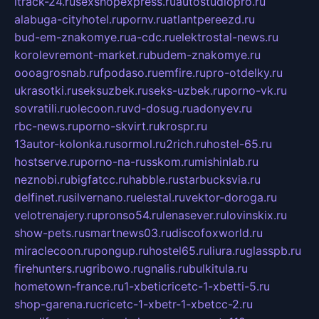
itrack-24.ru
sexshopexpress.ru
autostudiopro.ru
alabuga-cityhotel.ru
pornv.ru
atlantpereezd.ru
bud-em-znakomye.ru
a-cdc.ru
elektrostal-news.ru
korolevremont-market.ru
budem-znakomye.ru
oooagrosnab.ru
fpodaso.ru
emfire.ru
pro-otdelky.ru
ukrasotki.ru
seksuzbek.ru
seks-uzbek.ru
porno-vk.ru
sovratili.ru
olecoon.ru
vd-dosug.ru
adonyev.ru
rbc-news.ru
porno-skvirt.ru
krospr.ru
13autor-kolonka.ru
sormol.ru
2rich.ru
hostel-65.ru
hostserve.ru
porno-na-russkom.ru
mishinlab.ru
neznobi.ru
bigfatcc.ru
habble.ru
starbucksvia.ru
delfinet.ru
silvernano.ru
elestal.ru
vektor-doroga.ru
velotrenajery.ru
pronso54.ru
lenasever.ru
lovinskix.ru
show-pets.ru
smartnews03.ru
discofoxworld.ru
miraclecoon.ru
pongup.ru
hostel65.ru
liura.ru
glasspb.ru
firehunters.ru
gribowo.ru
gnalis.ru
bulkitula.ru
hometown-france.ru
1-xbeticricetc-1-xbetti-5.ru
shop-garena.ru
cricetc-1-xbetr-1-xbetcc-2.ru