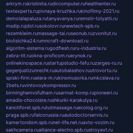
arkrym.ru
kristinita.ru
dircomputer.ru
healthenter.ru
textexperts.ru
pivnaya-kruzhka.ru
kinofilmy-2021.ru
demolalapaluza.ru
tanyavanya.ru
remstir-tolyatti.ru
msdip.ru
jdol.ru
sokolovr.ru
newtech-spb.ru
rezemkleim.ru
massage-tai.ru
seonub.ru
zvonitut.ru
biolisichka24.ru
mncraft-download.ru
algoritm-sistema.ru
godflesh.ru
ru-industria.ru
zebra-tlt.ru
okna-proficom.ru
erynok.ru
onlinekinospace.ru
startupstudio-fefu.ru
zarges-ru.ru
gegenjustizunrecht.ru
autobalashov.ru
utrovortu.ru
spiski-firm.ru
elara-m.ru
kinomusorka.ru
mkcslava.ru
2bets.ru
vintovoykompressor.ru
birminghamvsfulham.ru
sarmat-komp.ru
pioneeri.ru
amadis-chocolate.ru
shkurki-karakulya.ru
kanotiforet.spb.ru
tutmassage.ru
ecolog.org.ru
praga.spb.ru
falcorussia.ru
autodoctorservis.ru
kamertondom.spb.ru
net-life.net.ru
avto-vozim.ru
sakhcamera.ru
alliance-electro.spb.ru
stroyavt.ru