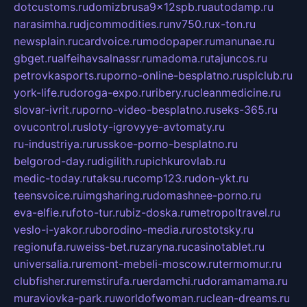
dotcustoms.ru
domizbrusa9x12spb.ru
autodamp.ru
narasimha.ru
djcommodities.ru
nv750.ru
x-ton.ru
newsplain.ru
cardvoice.ru
modopaper.ru
manunae.ru
gbget.ru
alfeihavsalnassr.ru
madoma.ru
tajuncos.ru
petrovkasports.ru
porno-online-besplatno.ru
splclub.ru
york-life.ru
doroga-expo.ru
ribery.ru
cleanmedicine.ru
slovar-ivrit.ru
porno-video-besplatno.ru
seks-365.ru
ovucontrol.ru
sloty-igrovyye-avtomaty.ru
ru-industriya.ru
russkoe-porno-besplatno.ru
belgorod-day.ru
digilith.ru
pichkurovlab.ru
medic-today.ru
taksu.ru
comp123.ru
don-ykt.ru
teensvoice.ru
imgsharing.ru
domashnee-porno.ru
eva-elfie.ru
foto-tur.ru
biz-doska.ru
metropoltravel.ru
veslo-i-yakor.ru
borodino-media.ru
rostotsky.ru
regionufa.ru
weiss-bet.ru
zaryna.ru
casinotablet.ru
universalia.ru
remont-mebeli-moscow.ru
termomur.ru
clubfisher.ru
remstirufa.ru
erdamchi.ru
doramamama.ru
muraviovka-park.ru
worldofwoman.ru
clean-dreams.ru