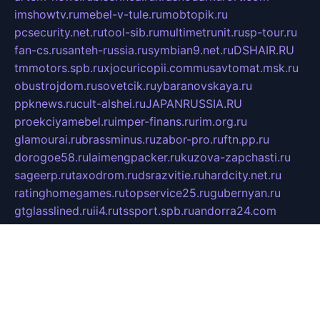
imshowtv.ru
mebel-v-tule.ru
mobtopik.ru
pcsecurity.net.ru
tool-sib.ru
multimetrunit.ru
sp-tour.ru
fan-cs.ru
santeh-russia.ru
symbian9.net.ru
DSHAIR.RU
tmmotors.spb.ru
xjocuricopii.com
musavtomat.msk.ru
obustrojdom.ru
sovetcik.ru
ybaranovskaya.ru
ppknews.ru
cult-alshei.ru
JAPANRUSSIA.RU
proekciyamebel.ru
imper-finans.ru
rim.org.ru
glamourai.ru
brassminus.ru
zabor-pro.ru
ftn.pp.ru
dorogoe58.ru
laimengpacker.ru
kuzova-zapchasti.ru
sageerp.ru
taxodrom.ru
dsrazvitie.ru
hardcity.net.ru
ratinghomegames.ru
topservice25.ru
gubernyan.ru
gtglasslined.ru
ii4.ru
tssport.spb.ru
andorra24.com
blackwallstreet.ru
oboimos.ru
optim-doors.com.ru
ikuch.ru
nycr.org.ru
npa21.ru
vremya-ch.spb.ru
desert000.ru
ivtorgi.ru
ifiori.ru
catalog-statei.ru
dcv.org.ru
spetsmaster174.ru
ipkameryhiseeu.ru
dum26.ru
ruspol.spb.ru
fr-opendp.ru
kam-solnyshko.ru
cheyenne-arapaho.ru
sevzapmetal.spb.ru