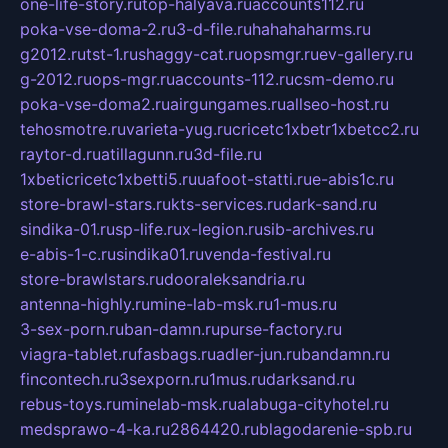
one-life-story.ru
top-halyava.ru
accounts112.ru
poka-vse-doma-2.ru
3-d-file.ru
hahahaharms.ru
g2012.ru
tst-1.ru
shaggy-cat.ru
opsmgr.ru
ev-gallery.ru
g-2012.ru
ops-mgr.ru
accounts-112.ru
csm-demo.ru
poka-vse-doma2.ru
airgungames.ru
allseo-host.ru
tehosmotre.ru
varieta-yug.ru
cricetc1xbetr1xbetcc2.ru
raytor-d.ru
atillagunn.ru
3d-file.ru
1xbeticricetc1xbetti5.ru
uafoot-statti.ru
e-abis1c.ru
store-brawl-stars.ru
kts-services.ru
dark-sand.ru
sindika-01.ru
sp-life.ru
x-legion.ru
sib-archives.ru
e-abis-1-c.ru
sindika01.ru
venda-festival.ru
store-brawlstars.ru
dooraleksandria.ru
antenna-highly.ru
mine-lab-msk.ru
1-mus.ru
3-sex-porn.ru
ban-damn.ru
purse-factory.ru
viagra-tablet.ru
fasbags.ru
adler-jun.ru
bandamn.ru
fincontech.ru
3sexporn.ru
1mus.ru
darksand.ru
rebus-toys.ru
minelab-msk.ru
alabuga-cityhotel.ru
medsprawo-4-ka.ru
2864420.ru
blagodarenie-spb.ru