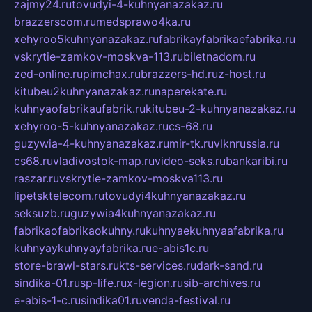
zajmy24.ru
tovudyi-4-kuhnyanazakaz.ru
brazzerscom.ru
medsprawo4ka.ru
xehyroo5kuhnyanazakaz.ru
fabrikayfabrikaefabrika.ru
vskrytie-zamkov-moskva-113.ru
biletnadom.ru
zed-online.ru
pimchax.ru
brazzers-hd.ru
z-host.ru
kitubeu2kuhnyanazakaz.ru
naperekate.ru
kuhnyaofabrikaufabrik.ru
kitubeu-2-kuhnyanazakaz.ru
xehyroo-5-kuhnyanazakaz.ru
cs-68.ru
guzywia-4-kuhnyanazakaz.ru
mir-tk.ru
vlknrussia.ru
cs68.ru
vladivostok-map.ru
video-seks.ru
bankaribi.ru
raszar.ru
vskrytie-zamkov-moskva113.ru
lipetsktelecom.ru
tovudyi4kuhnyanazakaz.ru
seksuzb.ru
guzywia4kuhnyanazakaz.ru
fabrikaofabrikaokuhny.ru
kuhnyaekuhnyaafabrika.ru
kuhnyaykuhnyayfabrika.ru
e-abis1c.ru
store-brawl-stars.ru
kts-services.ru
dark-sand.ru
sindika-01.ru
sp-life.ru
x-legion.ru
sib-archives.ru
e-abis-1-c.ru
sindika01.ru
venda-festival.ru