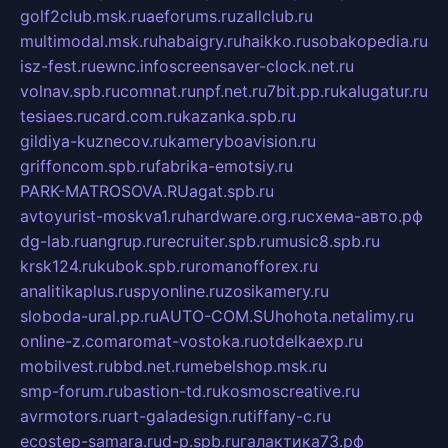
golf2club.msk.ru
aeforums.ru
zallclub.ru
multimodal.msk.ru
habaigry.ru
haikko.ru
sobakopedia.ru
isz-fest.ru
ewnc.info
screensaver-clock.net.ru
volnav.spb.ru
comnat.ru
npf.net.ru
7bit.pp.ru
kalugatur.ru
tesiaes.ru
card.com.ru
kazanka.spb.ru
gildiya-kuznecov.ru
kameryboavision.ru
griffoncom.spb.ru
fabrika-emotsiy.ru
PARK-MATROSOVA.RU
agat.spb.ru
avtoyurist-moskva1.ru
hardware.org.ru
схема-авто.рф
dg-lab.ru
angrup.ru
recruiter.spb.ru
music8.spb.ru
krsk124.ru
kubok.spb.ru
romanofforex.ru
analitikaplus.ru
spyonline.ru
zosikamery.ru
sloboda-ural.pp.ru
AUTO-COM.SU
hohota.net
alimy.ru
online-z.com
aromat-vostoka.ru
otdelkaexp.ru
mobilvest.ru
bbd.net.ru
mebelshop.msk.ru
smp-forum.ru
bastion-td.ru
kosmoscreative.ru
avrmotors.ru
art-galadesign.ru
tiffany-c.ru
ecostep-samara.ru
d-p.spb.ru
галактика73.рф