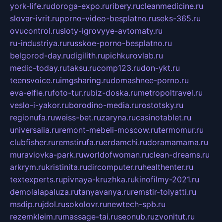
york-life.ru
doroga-expo.ru
ribery.ru
cleanmedicine.ru
slovar-ivrit.ru
porno-video-besplatno.ru
seks-365.ru
ovucontrol.ru
sloty-igrovyye-avtomaty.ru
ru-industriya.ru
russkoe-porno-besplatno.ru
belgorod-day.ru
digilith.ru
pichkurovlab.ru
medic-today.ru
taksu.ru
comp123.ru
don-ykt.ru
teensvoice.ru
imgsharing.ru
domashnee-porno.ru
eva-elfie.ru
foto-tur.ru
biz-doska.ru
metropoltravel.ru
veslo-i-yakor.ru
borodino-media.ru
rostotsky.ru
regionufa.ru
weiss-bet.ru
zaryna.ru
casinotablet.ru
universalia.ru
remont-mebeli-moscow.ru
termomur.ru
clubfisher.ru
remstirufa.ru
erdamchi.ru
doramamama.ru
muraviovka-park.ru
worldofwoman.ru
clean-dreams.ru
arkrym.ru
kristinita.ru
dircomputer.ru
healthenter.ru
textexperts.ru
pivnaya-kruzhka.ru
kinofilmy-2021.ru
demolalapaluza.ru
tanyavanya.ru
remstir-tolyatti.ru
msdip.ru
jdol.ru
sokolovr.ru
newtech-spb.ru
rezemkleim.ru
massage-tai.ru
seonub.ru
zvonitut.ru