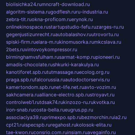
biolisichka24.ru
mncraft-download.ru
algoritm-sistema.ru
godflesh.ru
ru-industria.ru
zebra-tlt.ru
okna-proficom.ru
erynok.ru
onlinekinospace.ru
startupstudio-fefu.ru
zarges-ru.ru
gegenjustizunrecht.ru
autobalashov.ru
utrovortu.ru
spiski-firm.ru
elara-m.ru
kinomusorka.ru
mkcslava.ru
2bets.ru
vintovoykompressor.ru
birminghamvsfulham.ru
sarmat-komp.ru
pioneeri.ru
amadis-chocolate.ru
shkurki-karakulya.ru
kanotiforet.spb.ru
tutmassage.ru
ecolog.org.ru
praga.spb.ru
falcorussia.ru
autodoctorservis.ru
kamertondom.spb.ru
net-life.net.ru
avto-vozim.ru
sakhcamera.ru
alliance-electro.spb.ru
stroyavt.ru
controlweb1.ru
tdsak74.ru
kinzozo-ru.ru
kvotka.ru
iron-snab.ru
costa-bella.ru
eugrus.pp.ru
associaciya39.ru
primexpo.spb.ru
bezmorchin.ru
ia2.ru
cpt21.ru
ispecspb.ru
regahost.ru
kolosok-elita.ru
tae-kwon.ru
consrio.com.ru
insiam.ru
avegainfo.ru