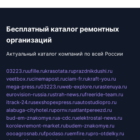
Бесплатный каталог ремонтных
организаций
Актуальный каталог компаний по всей России
03223.ru
ufille.ru
krasotata.ru
prazdnikdushi.ru
veetbox.ru
cinemapost.ru
ciam-fr.ru
kraft-you.ru
mega-press.ru
03223.ru
web-explore.ru
rastenuya.ru
eurovision-russia.ru
strah-news.ru
freeride-team.ru
itrack-24.ru
sexshopexpress.ru
autostudiopro.ru
alabuga-cityhotel.ru
pornv.ru
atlantpereezd.ru
bud-em-znakomye.ru
a-cdc.ru
elektrostal-news.ru
korolevremont-market.ru
budem-znakomye.ru
oooagrosnab.ru
fpodaso.ru
emfire.ru
pro-otdelky.ru