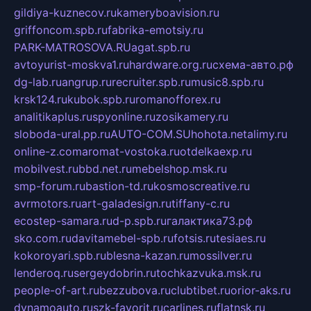
gildiya-kuznecov.ru
kameryboavision.ru
griffoncom.spb.ru
fabrika-emotsiy.ru
PARK-MATROSOVA.RU
agat.spb.ru
avtoyurist-moskva1.ru
hardware.org.ru
схема-авто.рф
dg-lab.ru
angrup.ru
recruiter.spb.ru
music8.spb.ru
krsk124.ru
kubok.spb.ru
romanofforex.ru
analitikaplus.ru
spyonline.ru
zosikamery.ru
sloboda-ural.pp.ru
AUTO-COM.SU
hohota.net
alimy.ru
online-z.com
aromat-vostoka.ru
otdelkaexp.ru
mobilvest.ru
bbd.net.ru
mebelshop.msk.ru
smp-forum.ru
bastion-td.ru
kosmoscreative.ru
avrmotors.ru
art-galadesign.ru
tiffany-c.ru
ecostep-samara.ru
d-p.spb.ru
галактика73.рф
sko.com.ru
davitamebel-spb.ru
fotsis.ru
tesiaes.ru
kokoroyari.spb.ru
blesna-kazan.ru
mossilver.ru
lenderoq.ru
sergeydobrin.ru
tochkazvuka.msk.ru
people-of-art.ru
bezzubova.ru
clubtibet.ru
orior-aks.ru
dynamoauto.ru
szk-favorit.ru
carlines.ru
flatnsk.ru