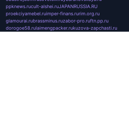
ppknews.ru
cult-alshei.ru
JAPANRUSSIA.RU
proekciyamebel.ru
imper-finans.ru
rim.org.ru
glamourai.ru
brassminus.ru
zabor-pro.ru
ftn.pp.ru
dorogoe58.ru
laimengpacker.ru
kuzova-zapchasti.ru
sageerp.ru
taxodrom.ru
dsrazvitie.ru
hardcity.net.ru
ratinghomegames.ru
topservice25.ru
gubernyan.ru
gtglasslined.ru
ii4.ru
tssport.spb.ru
andorra24.com
blackwallstreet.ru
oboimos.ru
optim-doors.com.ru
ikuch.ru
nycr.org.ru
npa21.ru
vremya-ch.spb.ru
desert000.ru
ivtorgi.ru
ifiori.ru
catalog-statei.ru
dcv.org.ru
spetsmaster174.ru
ipkameryhiseeu.ru
dum26.ru
ruspol.spb.ru
fr-opendp.ru
kam-solnyshko.ru
cheyenne-arapaho.ru
sevzapmetal.spb.ru
ted-lapidus.spb.ru
parasite-eliminator.ru
sigma-complete.ru
modernworld.ru
dama-moda.ru
eholot-group.ru
sk-nvkz.ru
DRONGOLD.RU
democratia2.ru
i-farmer.ru
mass-sport.org
jablonex.spb.ru
bookmess.ru
linkword.ru