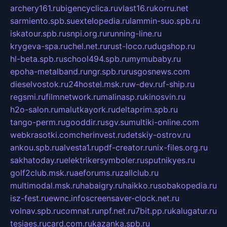
archery161.ru
bigencyclica.ru
vlast16.ru
korru.net
sarmiento.spb.su
extelopedia.ru
lammin-suo.spb.ru
iskatour.spb.ru
snpi.org.ru
running-line.ru
krygeva-spa.ru
chel.net.ru
rust-loco.ru
dugshop.ru
hl-beta.spb.ru
school494.spb.ru
mymubaby.ru
epoha-metalband.ru
ngr.spb.ru
rusgosnews.com
dieselvostok.ru
24hostel.msk.ru
w-dev.ru
f-ship.ru
regsmi.ru
filmnetwork.ru
malinasp.ru
kinosvin.ru
h2o-salon.ru
malutkayork.ru
deltaprim.spb.ru
tango-perm.ru
gooddir.ru
sgv.su
multiki-online.com
webkrasotki.com
cherinvest.ru
detskiy-ostrov.ru
ankou.spb.ru
alvesta1.ru
pdf-creator.ru
nix-files.org.ru
sakhatoday.ru
elektrikersymboler.ru
sputnikyes.ru
golf2club.msk.ru
aeforums.ru
zallclub.ru
multimodal.msk.ru
habaigry.ru
haikko.ru
sobakopedia.ru
isz-fest.ru
ewnc.info
screensaver-clock.net.ru
volnav.spb.ru
comnat.ru
npf.net.ru
7bit.pp.ru
kalugatur.ru
tesiaes.ru
card.com.ru
kazanka.spb.ru