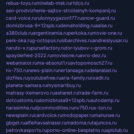
rebus-toys.ru
minelab-msk.ru
rtdco.ru
seo-prodvizhenie-sajtov-stroitelnyh-kompanij.ru
card-voice.ru
rulonnyygazon177.ru
snow-guard.ru
domizbrusa-9x12spb.ru
demaholding.ru
aalse.ru
a380club.ru
argentinamia.ru
perkoka.ru
movie-one.ru
perk-oka.ru
g-octopus.ru
sibarchives.ru
andreislyusar.ru
naruto-x.ru
pursefactory.ru
tor-lyubov-i-grom.ru
spayderhed-2022.ru
movieone.ru
evro-dez.ru
webamator.ru
ma-absolut1.ru
avtopomosch27.ru
nv-750.ru
news-plain.ru
nertansaga.ru
delanalad.ru
dizfiles.ru
youtubefree.ru
aria-family.ru
roadli.ru
planeta-samara.ru
mysmartbuy.ru
matrasy-kemerovo.ru
ashanet.ru
trade-farm.ru
dotcustoms.ru
domizbrusa9x12spb.ru
autodamp.ru
narasimha.ru
djcommodities.ru
nv750.ru
x-ton.ru
newsplain.ru
cardvoice.ru
modopaper.ru
manunae.ru
gbget.ru
alfeihavsalnassr.ru
madoma.ru
tajuncos.ru
petrovkasports.ru
porno-online-besplatno.ru
splclub.ru