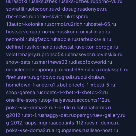
ukrasotki.ru
seksuzbek.ru
seks-uzbek.ru
porno-vk.ru
sovratili.ru
olecoon.ru
vd-dosug.ru
adonyev.ru
rbc-news.ru
porno-skvirt.ru
krospr.ru
13autor-kolonka.ru
sormol.ru
2rich.ru
hostel-65.ru
hostserve.ru
porno-na-russkom.ru
mishinlab.ru
neznobi.ru
bigfatcc.ru
habble.ru
starbucksvia.ru
delfinet.ru
silvernano.ru
elestal.ru
vektor-doroga.ru
velotrenajery.ru
pronso54.ru
lenasever.ru
lovinskix.ru
show-pets.ru
smartnews03.ru
discofoxworld.ru
miraclecoon.ru
pongup.ru
hostel65.ru
liura.ru
glasspb.ru
firehunters.ru
gribowo.ru
gnalis.ru
bulkitula.ru
hometown-france.ru
1-xbeticricetc-1-xbetti-5.ru
shop-garena.ru
cricetc-1-xbetr-1-xbetcc-2.ru
one-life-story.ru
top-halyava.ru
accounts112.ru
poka-vse-doma-2.ru
3-d-file.ru
hahahaharms.ru
g2012.ru
tst-1.ru
shaggy-cat.ru
opsmgr.ru
ev-gallery.ru
g-2012.ru
ops-mgr.ru
accounts-112.ru
csm-demo.ru
poka-vse-doma2.ru
airgungames.ru
allseo-host.ru