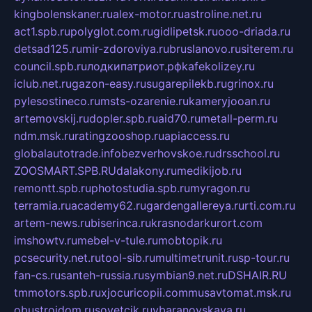
kingbolenskaner.ru
alex-motor.ru
astroline.net.ru
act1.spb.ru
polyglot.com.ru
gidlipetsk.ru
ooo-driada.ru
detsad125.ru
mir-zdoroviya.ru
bruslanovo.ru
siterem.ru
council.spb.ru
лодкипатриот.рф
kafekolizey.ru
iclub.net.ru
gazon-easy.ru
sugarepilekb.ru
grinox.ru
pylesostineco.ru
msts-ozarenie.ru
kameryjooan.ru
artemovskij.ru
dopler.spb.ru
aid70.ru
metall-perm.ru
ndm.msk.ru
ratingzooshop.ru
apiaccess.ru
globalautotrade.info
bezverhovskoe.ru
drsschool.ru
ZOOSMART.SPB.RU
dalakony.ru
medikijob.ru
remontt.spb.ru
photostudia.spb.ru
myragon.ru
terramia.ru
academy62.ru
gardengallereya.ru
rti.com.ru
artem-news.ru
biserinca.ru
krasnodarkurort.com
imshowtv.ru
mebel-v-tule.ru
mobtopik.ru
pcsecurity.net.ru
tool-sib.ru
multimetrunit.ru
sp-tour.ru
fan-cs.ru
santeh-russia.ru
symbian9.net.ru
DSHAIR.RU
tmmotors.spb.ru
xjocuricopii.com
musavtomat.msk.ru
obustrojdom.ru
sovetcik.ru
ybaranovskaya.ru