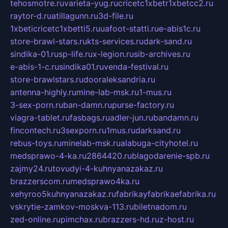
tehosmotre.ru
varieta-yug.ru
cricetc1xbetr1xbetcc2.ru
raytor-d.ru
atillagunn.ru
3d-file.ru
1xbeticricetc1xbetti5.ru
uafoot-statti.ru
e-abis1c.ru
store-brawl-stars.ru
kts-services.ru
dark-sand.ru
sindika-01.ru
sp-life.ru
x-legion.ru
sib-archives.ru
e-abis-1-c.ru
sindika01.ru
venda-festival.ru
store-brawlstars.ru
dooraleksandria.ru
antenna-highly.ru
mine-lab-msk.ru
1-mus.ru
3-sex-porn.ru
ban-damn.ru
purse-factory.ru
viagra-tablet.ru
fasbags.ru
adler-jun.ru
bandamn.ru
fincontech.ru
3sexporn.ru
1mus.ru
darksand.ru
rebus-toys.ru
minelab-msk.ru
alabuga-cityhotel.ru
medsprawo-4-ka.ru
2864420.ru
blagodarenie-spb.ru
zajmy24.ru
tovudyi-4-kuhnyanazakaz.ru
brazzerscom.ru
medsprawo4ka.ru
xehyroo5kuhnyanazakaz.ru
fabrikayfabrikaefabrika.ru
vskrytie-zamkov-moskva-113.ru
biletnadom.ru
zed-online.ru
pimchax.ru
brazzers-hd.ru
z-host.ru