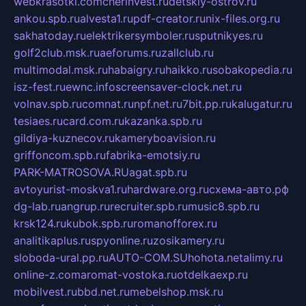
webkrasotki.com
cherinvest.ru
detskiy-ostrov.ru
ankou.spb.ru
alvesta1.ru
pdf-creator.ru
nix-files.org.ru
sakhatoday.ru
elektrikersymboler.ru
sputnikyes.ru
golf2club.msk.ru
aeforums.ru
zallclub.ru
multimodal.msk.ru
habaigry.ru
haikko.ru
sobakopedia.ru
isz-fest.ru
ewnc.info
screensaver-clock.net.ru
volnav.spb.ru
comnat.ru
npf.net.ru
7bit.pp.ru
kalugatur.ru
tesiaes.ru
card.com.ru
kazanka.spb.ru
gildiya-kuznecov.ru
kameryboavision.ru
griffoncom.spb.ru
fabrika-emotsiy.ru
PARK-MATROSOVA.RU
agat.spb.ru
avtoyurist-moskva1.ru
hardware.org.ru
схема-авто.рф
dg-lab.ru
angrup.ru
recruiter.spb.ru
music8.spb.ru
krsk124.ru
kubok.spb.ru
romanofforex.ru
analitikaplus.ru
spyonline.ru
zosikamery.ru
sloboda-ural.pp.ru
AUTO-COM.SU
hohota.net
alimy.ru
online-z.com
aromat-vostoka.ru
otdelkaexp.ru
mobilvest.ru
bbd.net.ru
mebelshop.msk.ru