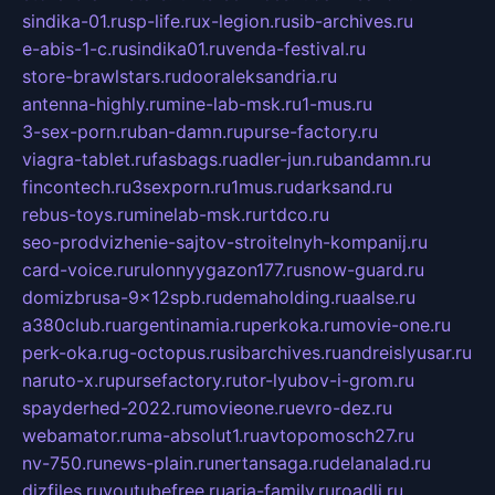
sindika-01.ru
sp-life.ru
x-legion.ru
sib-archives.ru
e-abis-1-c.ru
sindika01.ru
venda-festival.ru
store-brawlstars.ru
dooraleksandria.ru
antenna-highly.ru
mine-lab-msk.ru
1-mus.ru
3-sex-porn.ru
ban-damn.ru
purse-factory.ru
viagra-tablet.ru
fasbags.ru
adler-jun.ru
bandamn.ru
fincontech.ru
3sexporn.ru
1mus.ru
darksand.ru
rebus-toys.ru
minelab-msk.ru
rtdco.ru
seo-prodvizhenie-sajtov-stroitelnyh-kompanij.ru
card-voice.ru
rulonnyygazon177.ru
snow-guard.ru
domizbrusa-9x12spb.ru
demaholding.ru
aalse.ru
a380club.ru
argentinamia.ru
perkoka.ru
movie-one.ru
perk-oka.ru
g-octopus.ru
sibarchives.ru
andreislyusar.ru
naruto-x.ru
pursefactory.ru
tor-lyubov-i-grom.ru
spayderhed-2022.ru
movieone.ru
evro-dez.ru
webamator.ru
ma-absolut1.ru
avtopomosch27.ru
nv-750.ru
news-plain.ru
nertansaga.ru
delanalad.ru
dizfiles.ru
youtubefree.ru
aria-family.ru
roadli.ru