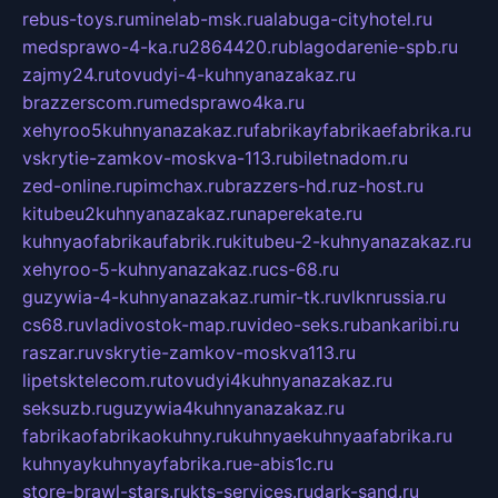
rebus-toys.ru
minelab-msk.ru
alabuga-cityhotel.ru
medsprawo-4-ka.ru
2864420.ru
blagodarenie-spb.ru
zajmy24.ru
tovudyi-4-kuhnyanazakaz.ru
brazzerscom.ru
medsprawo4ka.ru
xehyroo5kuhnyanazakaz.ru
fabrikayfabrikaefabrika.ru
vskrytie-zamkov-moskva-113.ru
biletnadom.ru
zed-online.ru
pimchax.ru
brazzers-hd.ru
z-host.ru
kitubeu2kuhnyanazakaz.ru
naperekate.ru
kuhnyaofabrikaufabrik.ru
kitubeu-2-kuhnyanazakaz.ru
xehyroo-5-kuhnyanazakaz.ru
cs-68.ru
guzywia-4-kuhnyanazakaz.ru
mir-tk.ru
vlknrussia.ru
cs68.ru
vladivostok-map.ru
video-seks.ru
bankaribi.ru
raszar.ru
vskrytie-zamkov-moskva113.ru
lipetsktelecom.ru
tovudyi4kuhnyanazakaz.ru
seksuzb.ru
guzywia4kuhnyanazakaz.ru
fabrikaofabrikaokuhny.ru
kuhnyaekuhnyaafabrika.ru
kuhnyaykuhnyayfabrika.ru
e-abis1c.ru
store-brawl-stars.ru
kts-services.ru
dark-sand.ru