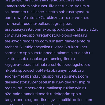
kamertondom.spb.ru
net-life.net.ru
avto-vozim.ru
sakhcamera.ru
alliance-electro.spb.ru
stroyavt.ru
controlweb1.ru
tdsak74.ru
kinzozo-ru.ru
kvotka.ru
iron-snab.ru
costa-bella.ru
eugrus.pp.ru
associaciya39.ru
primexpo.spb.ru
bezmorchin.ru
ia2.ru
cpt21.ru
ispecspb.ru
regahost.ru
kolosok-elita.ru
tae-kwon.ru
consrio.com.ru
insiam.ru
avegainfo.ru
archery161.ru
bigencyclica.ru
vlast16.ru
korru.net
sarmiento.spb.su
extelopedia.ru
lammin-suo.spb.ru
iskatour.spb.ru
snpi.org.ru
running-line.ru
krygeva-spa.ru
chel.net.ru
rust-loco.ru
dugshop.ru
hl-beta.spb.ru
school494.spb.ru
mymubaby.ru
epoha-metalband.ru
ngr.spb.ru
rusgosnews.com
dieselvostok.ru
24hostel.msk.ru
w-dev.ru
f-ship.ru
regsmi.ru
filmnetwork.ru
malinasp.ru
kinosvin.ru
h2o-salon.ru
malutkayork.ru
deltaprim.spb.ru
tango-perm.ru
gooddir.ru
sgv.su
multiki-online.com