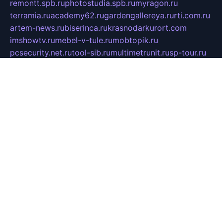
remontt.spb.ru
photostudia.spb.ru
myragon.ru
terramia.ru
academy62.ru
gardengallereya.ru
rti.com.ru
artem-news.ru
biserinca.ru
krasnodarkurort.com
imshowtv.ru
mebel-v-tule.ru
mobtopik.ru
pcsecurity.net.ru
tool-sib.ru
multimetrunit.ru
sp-tour.ru
fan-cs.ru
santeh-russia.ru
symbian9.net.ru
DSHAIR.RU
tmmotors.spb.ru
xjocuricopii.com
musavtomat.msk.ru
obustrojdom.ru
sovetcik.ru
ybaranovskaya.ru
ppknews.ru
cult-alshei.ru
JAPANRUSSIA.RU
proekciyamebel.ru
imper-finans.ru
rim.org.ru
glamourai.ru
brassminus.ru
zabor-pro.ru
ftn.pp.ru
dorogoe58.ru
laimengpacker.ru
kuzova-zapchasti.ru
sageerp.ru
taxodrom.ru
dsrazvitie.ru
hardcity.net.ru
ratinghomegames.ru
topservice25.ru
gubernyan.ru
gtglasslined.ru
ii4.ru
tssport.spb.ru
andorra24.com
blackwallstreet.ru
oboimos.ru
optim-doors.com.ru
ikuch.ru
nycr.org.ru
npa21.ru
vremya-ch.spb.ru
desert000.ru
ivtorgi.ru
ifiori.ru
catalog-statei.ru