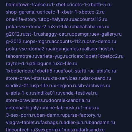
hometown-france.ru
1-xbeticricetc-1-xbetti-5.ru
shop-garena.ru
cricetc-1-xbetr-1-xbetcc-2.ru
one-life-story.ru
top-halyava.ru
accounts112.ru
poka-vse-doma-2.ru
3-d-file.ru
hahahaharms.ru
g2012.ru
tst-1.ru
shaggy-cat.ru
opsmgr.ru
ev-gallery.ru
g-2012.ru
ops-mgr.ru
accounts-112.ru
csm-demo.ru
poka-vse-doma2.ru
airgungames.ru
allseo-host.ru
tehosmotre.ru
varieta-yug.ru
cricetc1xbetr1xbetcc2.ru
raytor-d.ru
atillagunn.ru
3d-file.ru
1xbeticricetc1xbetti5.ru
uafoot-statti.ru
e-abis1c.ru
store-brawl-stars.ru
kts-services.ru
dark-sand.ru
sindika-01.ru
sp-life.ru
x-legion.ru
sib-archives.ru
e-abis-1-c.ru
sindika01.ru
venda-festival.ru
store-brawlstars.ru
dooraleksandria.ru
antenna-highly.ru
mine-lab-msk.ru
1-mus.ru
3-sex-porn.ru
ban-damn.ru
purse-factory.ru
viagra-tablet.ru
fasbags.ru
adler-jun.ru
bandamn.ru
fincontech.ru
3sexporn.ru
1mus.ru
darksand.ru