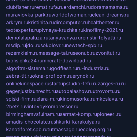
clubfisher.ru
remstirufa.ru
erdamchi.ru
doramamama.ru
muraviovka-park.ru
worldofwoman.ru
clean-dreams.ru
arkrym.ru
kristinita.ru
dircomputer.ru
healthenter.ru
textexperts.ru
pivnaya-kruzhka.ru
kinofilmy-2021.ru
demolalapaluza.ru
tanyavanya.ru
remstir-tolyatti.ru
msdip.ru
jdol.ru
sokolovr.ru
newtech-spb.ru
rezemkleim.ru
massage-tai.ru
seonub.ru
zvonitut.ru
biolisichka24.ru
mncraft-download.ru
algoritm-sistema.ru
godflesh.ru
ru-industria.ru
zebra-tlt.ru
okna-proficom.ru
erynok.ru
onlinekinospace.ru
startupstudio-fefu.ru
zarges-ru.ru
gegenjustizunrecht.ru
autobalashov.ru
utrovortu.ru
spiski-firm.ru
elara-m.ru
kinomusorka.ru
mkcslava.ru
2bets.ru
vintovoykompressor.ru
birminghamvsfulham.ru
sarmat-komp.ru
pioneeri.ru
amadis-chocolate.ru
shkurki-karakulya.ru
kanotiforet.spb.ru
tutmassage.ru
ecolog.org.ru
praga.spb.ru
falcorussia.ru
autodoctorservis.ru