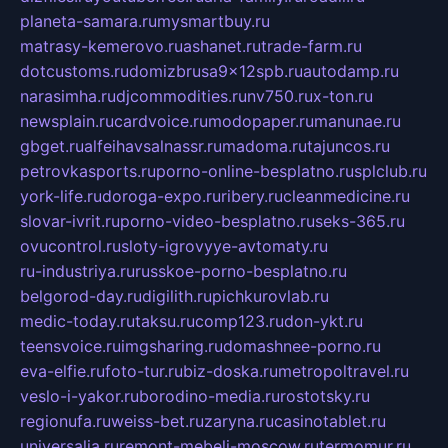
planeta-samara.ru
mysmartbuy.ru
matrasy-kemerovo.ru
ashanet.ru
trade-farm.ru
dotcustoms.ru
domizbrusa9x12spb.ru
autodamp.ru
narasimha.ru
djcommodities.ru
nv750.ru
x-ton.ru
newsplain.ru
cardvoice.ru
modopaper.ru
manunae.ru
gbget.ru
alfeihavsalnassr.ru
madoma.ru
tajuncos.ru
petrovkasports.ru
porno-online-besplatno.ru
splclub.ru
york-life.ru
doroga-expo.ru
ribery.ru
cleanmedicine.ru
slovar-ivrit.ru
porno-video-besplatno.ru
seks-365.ru
ovucontrol.ru
sloty-igrovyye-avtomaty.ru
ru-industriya.ru
russkoe-porno-besplatno.ru
belgorod-day.ru
digilith.ru
pichkurovlab.ru
medic-today.ru
taksu.ru
comp123.ru
don-ykt.ru
teensvoice.ru
imgsharing.ru
domashnee-porno.ru
eva-elfie.ru
foto-tur.ru
biz-doska.ru
metropoltravel.ru
veslo-i-yakor.ru
borodino-media.ru
rostotsky.ru
regionufa.ru
weiss-bet.ru
zaryna.ru
casinotablet.ru
universalia.ru
remont-mebeli-moscow.ru
termomur.ru