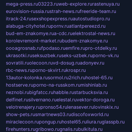
mega-press.ru
03223.ru
web-explore.ru
rastenuya.ru
eurovision-russia.ru
strah-news.ru
freeride-team.ru
itrack-24.ru
sexshopexpress.ru
autostudiopro.ru
alabuga-cityhotel.ru
pornv.ru
atlantpereezd.ru
bud-em-znakomye.ru
a-cdc.ru
elektrostal-news.ru
korolevremont-market.ru
budem-znakomye.ru
oooagrosnab.ru
fpodaso.ru
emfire.ru
pro-otdelky.ru
ukrasotki.ru
seksuzbek.ru
seks-uzbek.ru
porno-vk.ru
sovratili.ru
olecoon.ru
vd-dosug.ru
adonyev.ru
rbc-news.ru
porno-skvirt.ru
krospr.ru
13autor-kolonka.ru
sormol.ru
2rich.ru
hostel-65.ru
hostserve.ru
porno-na-russkom.ru
mishinlab.ru
neznobi.ru
bigfatcc.ru
habble.ru
starbucksvia.ru
delfinet.ru
silvernano.ru
elestal.ru
vektor-doroga.ru
velotrenajery.ru
pronso54.ru
lenasever.ru
lovinskix.ru
show-pets.ru
smartnews03.ru
discofoxworld.ru
miraclecoon.ru
pongup.ru
hostel65.ru
liura.ru
glasspb.ru
firehunters.ru
gribowo.ru
gnalis.ru
bulkitula.ru