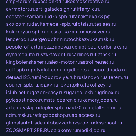
smp-forum.ru
bastion-td.ru
kosmoscreative.ru
avrmotors.ru
art-galadesign.ru
tiffany-c.ru
ecostep-samara.ru
d-p.spb.ru
галактика73.рф
sko.com.ru
davitamebel-spb.ru
fotsis.ru
tesiaes.ru
kokoroyari.spb.ru
blesna-kazan.ru
mossilver.ru
lenderoq.ru
sergeydobrin.ru
tochkazvuka.msk.ru
people-of-art.ru
bezzubova.ru
clubtibet.ru
orior-aks.ru
dynamoauto.ru
szk-favorit.ru
carlines.ru
flatnsk.ru
kingbolenskaner.ru
alex-motor.ru
astroline.net.ru
act1.spb.ru
polyglot.com.ru
gidlipetsk.ru
ooo-driada.ru
detsad125.ru
mir-zdoroviya.ru
bruslanovo.ru
siterem.ru
council.spb.ru
лодкипатриот.рф
kafekolizey.ru
iclub.net.ru
gazon-easy.ru
sugarepilekb.ru
grinox.ru
pylesostineco.ru
msts-ozarenie.ru
kameryjooan.ru
artemovskij.ru
dopler.spb.ru
aid70.ru
metall-perm.ru
ndm.msk.ru
ratingzooshop.ru
apiaccess.ru
globalautotrade.info
bezverhovskoe.ru
drsschool.ru
ZOOSMART.SPB.RU
dalakony.ru
medikijob.ru