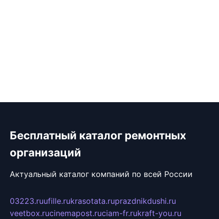
Бесплатный каталог ремонтных
организаций
Актуальный каталог компаний по всей России
03223.ru
ufille.ru
krasotata.ru
prazdnikdushi.ru
veetbox.ru
cinemapost.ru
ciam-fr.ru
kraft-you.ru