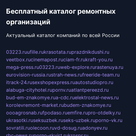
Бесплатный каталог ремонтных
организаций
Актуальный каталог компаний по всей России
03223.ru
ufille.ru
krasotata.ru
prazdnikdushi.ru
veetbox.ru
cinemapost.ru
ciam-fr.ru
kraft-you.ru
mega-press.ru
03223.ru
web-explore.ru
rastenuya.ru
eurovision-russia.ru
strah-news.ru
freeride-team.ru
itrack-24.ru
sexshopexpress.ru
autostudiopro.ru
alabuga-cityhotel.ru
pornv.ru
atlantpereezd.ru
bud-em-znakomye.ru
a-cdc.ru
elektrostal-news.ru
korolevremont-market.ru
budem-znakomye.ru
oooagrosnab.ru
fpodaso.ru
emfire.ru
pro-otdelky.ru
ukrasotki.ru
seksuzbek.ru
seks-uzbek.ru
porno-vk.ru
sovratili.ru
olecoon.ru
vd-dosug.ru
adonyev.ru
rbc-news.ru
porno-skvirt.ru
krospr.ru