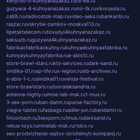
xehyroo-5-kuhnyanazakaz.ru
cs-68.ru
guzywia-4-kuhnyanazakaz.ru
mir-tk.ru
vlknrussia.ru
cs68.ru
vladivostok-map.ru
video-seks.ru
bankaribi.ru
raszar.ru
vskrytie-zamkov-moskva113.ru
lipetsktelecom.ru
tovudyi4kuhnyanazakaz.ru
seksuzb.ru
guzywia4kuhnyanazakaz.ru
fabrikaofabrikaokuhny.ru
kuhnyaekuhnyaafabrika.ru
kuhnyaykuhnyayfabrika.ru
e-abis1c.ru
store-brawl-stars.ru
kts-services.ru
dark-sand.ru
sindika-01.ru
sp-life.ru
x-legion.ru
sib-archives.ru
e-abis-1-c.ru
sindika01.ru
venda-festival.ru
store-brawlstars.ru
dooraleksandria.ru
antenna-highly.ru
mine-lab-msk.ru
1-mus.ru
3-sex-porn.ru
ban-damn.ru
purse-factory.ru
viagra-tablet.ru
fasbags.ru
adler-jun.ru
bandamn.ru
fincontech.ru
3sexporn.ru
1mus.ru
darksand.ru
rebus-toys.ru
minelab-msk.ru
rtdco.ru
seo-prodvizhenie-sajtov-stroitelnyh-kompanij.ru