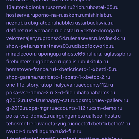
13autor-kolonka.ru
sormol.ru
2rich.ru
hostel-65.ru
hostserve.ru
porno-na-russkom.ru
mishinlab.ru
neznobi.ru
bigfatcc.ru
habble.ru
starbucksvia.ru
delfinet.ru
silvernano.ru
elestal.ru
vektor-doroga.ru
velotrenajery.ru
pronso54.ru
lenasever.ru
lovinskix.ru
show-pets.ru
smartnews03.ru
discofoxworld.ru
miraclecoon.ru
pongup.ru
hostel65.ru
liura.ru
glasspb.ru
firehunters.ru
gribowo.ru
gnalis.ru
bulkitula.ru
hometown-france.ru
1-xbeticricetc-1-xbetti-5.ru
shop-garena.ru
cricetc-1-xbetr-1-xbetcc-2.ru
one-life-story.ru
top-halyava.ru
accounts112.ru
poka-vse-doma-2.ru
3-d-file.ru
hahahaharms.ru
g2012.ru
tst-1.ru
shaggy-cat.ru
opsmgr.ru
ev-gallery.ru
g-2012.ru
ops-mgr.ru
accounts-112.ru
csm-demo.ru
poka-vse-doma2.ru
airgungames.ru
allseo-host.ru
tehosmotre.ru
varieta-yug.ru
cricetc1xbetr1xbetcc2.ru
raytor-d.ru
atillagunn.ru
3d-file.ru
1xbeticricetc1xbetti5.ru
uafoot-statti.ru
e-abis1c.ru