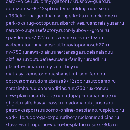
card-voice.ru
rulonnyygazon177.ru
snow-guard.ru
domizbrusa-9x12spb.ru
demaholding.ru
aalse.ru
a380club.ru
argentinamia.ru
perkoka.ru
movie-one.ru
perk-oka.ru
g-octopus.ru
sibarchives.ru
andreislyusar.ru
naruto-x.ru
pursefactory.ru
tor-lyubov-i-grom.ru
spayderhed-2022.ru
movieone.ru
evro-dez.ru
webamator.ru
ma-absolut1.ru
avtopomosch27.ru
nv-750.ru
news-plain.ru
nertansaga.ru
delanalad.ru
dizfiles.ru
youtubefree.ru
aria-family.ru
roadli.ru
planeta-samara.ru
mysmartbuy.ru
matrasy-kemerovo.ru
ashanet.ru
trade-farm.ru
dotcustoms.ru
domizbrusa9x12spb.ru
autodamp.ru
narasimha.ru
djcommodities.ru
nv750.ru
x-ton.ru
newsplain.ru
cardvoice.ru
modopaper.ru
manunae.ru
gbget.ru
alfeihavsalnassr.ru
madoma.ru
tajuncos.ru
petrovkasports.ru
porno-online-besplatno.ru
splclub.ru
york-life.ru
doroga-expo.ru
ribery.ru
cleanmedicine.ru
slovar-ivrit.ru
porno-video-besplatno.ru
seks-365.ru