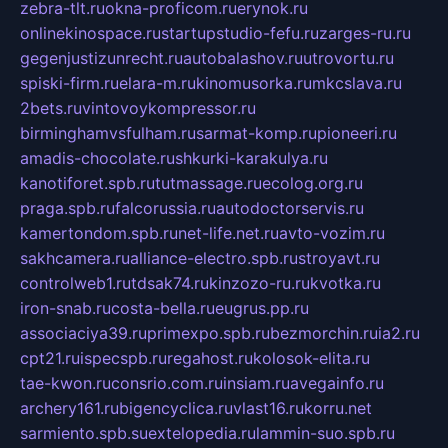
zebra-tlt.ru
okna-proficom.ru
erynok.ru
onlinekinospace.ru
startupstudio-fefu.ru
zarges-ru.ru
gegenjustizunrecht.ru
autobalashov.ru
utrovortu.ru
spiski-firm.ru
elara-m.ru
kinomusorka.ru
mkcslava.ru
2bets.ru
vintovoykompressor.ru
birminghamvsfulham.ru
sarmat-komp.ru
pioneeri.ru
amadis-chocolate.ru
shkurki-karakulya.ru
kanotiforet.spb.ru
tutmassage.ru
ecolog.org.ru
praga.spb.ru
falcorussia.ru
autodoctorservis.ru
kamertondom.spb.ru
net-life.net.ru
avto-vozim.ru
sakhcamera.ru
alliance-electro.spb.ru
stroyavt.ru
controlweb1.ru
tdsak74.ru
kinzozo-ru.ru
kvotka.ru
iron-snab.ru
costa-bella.ru
eugrus.pp.ru
associaciya39.ru
primexpo.spb.ru
bezmorchin.ru
ia2.ru
cpt21.ru
ispecspb.ru
regahost.ru
kolosok-elita.ru
tae-kwon.ru
consrio.com.ru
insiam.ru
avegainfo.ru
archery161.ru
bigencyclica.ru
vlast16.ru
korru.net
sarmiento.spb.su
extelopedia.ru
lammin-suo.spb.ru