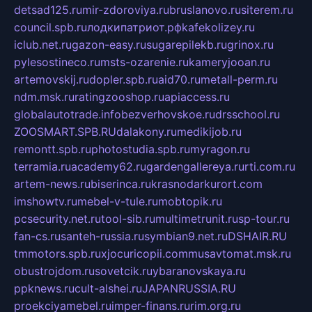
detsad125.ru
mir-zdoroviya.ru
bruslanovo.ru
siterem.ru
council.spb.ru
лодкипатриот.рф
kafekolizey.ru
iclub.net.ru
gazon-easy.ru
sugarepilekb.ru
grinox.ru
pylesostineco.ru
msts-ozarenie.ru
kameryjooan.ru
artemovskij.ru
dopler.spb.ru
aid70.ru
metall-perm.ru
ndm.msk.ru
ratingzooshop.ru
apiaccess.ru
globalautotrade.info
bezverhovskoe.ru
drsschool.ru
ZOOSMART.SPB.RU
dalakony.ru
medikijob.ru
remontt.spb.ru
photostudia.spb.ru
myragon.ru
terramia.ru
academy62.ru
gardengallereya.ru
rti.com.ru
artem-news.ru
biserinca.ru
krasnodarkurort.com
imshowtv.ru
mebel-v-tule.ru
mobtopik.ru
pcsecurity.net.ru
tool-sib.ru
multimetrunit.ru
sp-tour.ru
fan-cs.ru
santeh-russia.ru
symbian9.net.ru
DSHAIR.RU
tmmotors.spb.ru
xjocuricopii.com
musavtomat.msk.ru
obustrojdom.ru
sovetcik.ru
ybaranovskaya.ru
ppknews.ru
cult-alshei.ru
JAPANRUSSIA.RU
proekciyamebel.ru
imper-finans.ru
rim.org.ru