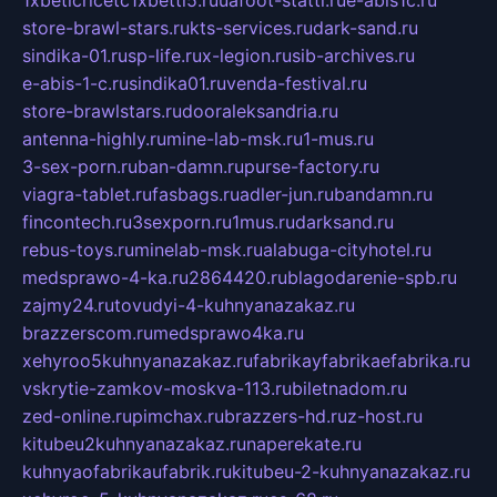
store-brawl-stars.ru
kts-services.ru
dark-sand.ru
sindika-01.ru
sp-life.ru
x-legion.ru
sib-archives.ru
e-abis-1-c.ru
sindika01.ru
venda-festival.ru
store-brawlstars.ru
dooraleksandria.ru
antenna-highly.ru
mine-lab-msk.ru
1-mus.ru
3-sex-porn.ru
ban-damn.ru
purse-factory.ru
viagra-tablet.ru
fasbags.ru
adler-jun.ru
bandamn.ru
fincontech.ru
3sexporn.ru
1mus.ru
darksand.ru
rebus-toys.ru
minelab-msk.ru
alabuga-cityhotel.ru
medsprawo-4-ka.ru
2864420.ru
blagodarenie-spb.ru
zajmy24.ru
tovudyi-4-kuhnyanazakaz.ru
brazzerscom.ru
medsprawo4ka.ru
xehyroo5kuhnyanazakaz.ru
fabrikayfabrikaefabrika.ru
vskrytie-zamkov-moskva-113.ru
biletnadom.ru
zed-online.ru
pimchax.ru
brazzers-hd.ru
z-host.ru
kitubeu2kuhnyanazakaz.ru
naperekate.ru
kuhnyaofabrikaufabrik.ru
kitubeu-2-kuhnyanazakaz.ru