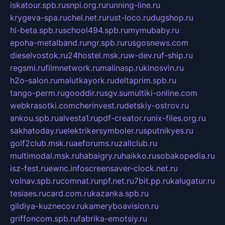
iskatour.spb.ru
snpi.org.ru
running-line.ru
krygeva-spa.ru
chel.net.ru
rust-loco.ru
dugshop.ru
hl-beta.spb.ru
school494.spb.ru
mymubaby.ru
epoha-metalband.ru
ngr.spb.ru
rusgosnews.com
dieselvostok.ru
24hostel.msk.ru
w-dev.ru
f-ship.ru
regsmi.ru
filmnetwork.ru
malinasp.ru
kinosvin.ru
h2o-salon.ru
malutkayork.ru
deltaprim.spb.ru
tango-perm.ru
gooddir.ru
sgv.su
multiki-online.com
webkrasotki.com
cherinvest.ru
detskiy-ostrov.ru
ankou.spb.ru
alvesta1.ru
pdf-creator.ru
nix-files.org.ru
sakhatoday.ru
elektrikersymboler.ru
sputnikyes.ru
golf2club.msk.ru
aeforums.ru
zallclub.ru
multimodal.msk.ru
habaigry.ru
haikko.ru
sobakopedia.ru
isz-fest.ru
ewnc.info
screensaver-clock.net.ru
volnav.spb.ru
comnat.ru
npf.net.ru
7bit.pp.ru
kalugatur.ru
tesiaes.ru
card.com.ru
kazanka.spb.ru
gildiya-kuznecov.ru
kameryboavision.ru
griffoncom.spb.ru
fabrika-emotsiy.ru