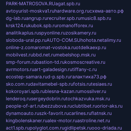
PARK-MATROSOVA.RU
agat.spb.ru
avtoyurist-moskva1.ru
hardware.org.ru
схема-авто.рф
dg-lab.ru
angrup.ru
recruiter.spb.ru
music8.spb.ru
krsk124.ru
kubok.spb.ru
romanofforex.ru
analitikaplus.ru
spyonline.ru
zosikamery.ru
sloboda-ural.pp.ru
AUTO-COM.SU
hohota.net
alimy.ru
online-z.com
aromat-vostoka.ru
otdelkaexp.ru
mobilvest.ru
bbd.net.ru
mebelshop.msk.ru
smp-forum.ru
bastion-td.ru
kosmoscreative.ru
avrmotors.ru
art-galadesign.ru
tiffany-c.ru
ecostep-samara.ru
d-p.spb.ru
галактика73.рф
sko.com.ru
davitamebel-spb.ru
fotsis.ru
tesiaes.ru
kokoroyari.spb.ru
blesna-kazan.ru
mossilver.ru
lenderoq.ru
sergeydobrin.ru
tochkazvuka.msk.ru
people-of-art.ru
bezzubova.ru
clubtibet.ru
orior-aks.ru
dynamoauto.ru
szk-favorit.ru
carlines.ru
flatnsk.ru
kingbolenskaner.ru
alex-motor.ru
astroline.net.ru
act1.spb.ru
polyglot.com.ru
gidlipetsk.ru
ooo-driada.ru