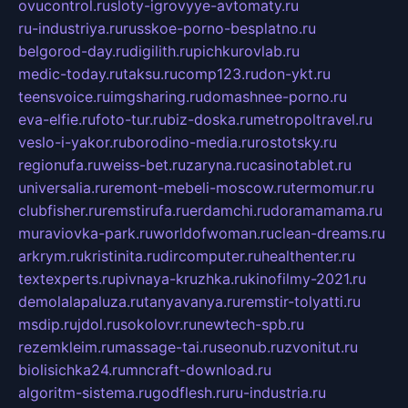
ovucontrol.ru
sloty-igrovyye-avtomaty.ru
ru-industriya.ru
russkoe-porno-besplatno.ru
belgorod-day.ru
digilith.ru
pichkurovlab.ru
medic-today.ru
taksu.ru
comp123.ru
don-ykt.ru
teensvoice.ru
imgsharing.ru
domashnee-porno.ru
eva-elfie.ru
foto-tur.ru
biz-doska.ru
metropoltravel.ru
veslo-i-yakor.ru
borodino-media.ru
rostotsky.ru
regionufa.ru
weiss-bet.ru
zaryna.ru
casinotablet.ru
universalia.ru
remont-mebeli-moscow.ru
termomur.ru
clubfisher.ru
remstirufa.ru
erdamchi.ru
doramamama.ru
muraviovka-park.ru
worldofwoman.ru
clean-dreams.ru
arkrym.ru
kristinita.ru
dircomputer.ru
healthenter.ru
textexperts.ru
pivnaya-kruzhka.ru
kinofilmy-2021.ru
demolalapaluza.ru
tanyavanya.ru
remstir-tolyatti.ru
msdip.ru
jdol.ru
sokolovr.ru
newtech-spb.ru
rezemkleim.ru
massage-tai.ru
seonub.ru
zvonitut.ru
biolisichka24.ru
mncraft-download.ru
algoritm-sistema.ru
godflesh.ru
ru-industria.ru