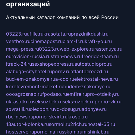
организаций
Актуальный каталог компаний по всей России
03223.ru
ufille.ru
krasotata.ru
prazdnikdushi.ru
veetbox.ru
cinemapost.ru
ciam-fr.ru
kraft-you.ru
mega-press.ru
03223.ru
web-explore.ru
rastenuya.ru
eurovision-russia.ru
strah-news.ru
freeride-team.ru
itrack-24.ru
sexshopexpress.ru
autostudiopro.ru
alabuga-cityhotel.ru
pornv.ru
atlantpereezd.ru
bud-em-znakomye.ru
a-cdc.ru
elektrostal-news.ru
korolevremont-market.ru
budem-znakomye.ru
oooagrosnab.ru
fpodaso.ru
emfire.ru
pro-otdelky.ru
ukrasotki.ru
seksuzbek.ru
seks-uzbek.ru
porno-vk.ru
sovratili.ru
olecoon.ru
vd-dosug.ru
adonyev.ru
rbc-news.ru
porno-skvirt.ru
krospr.ru
13autor-kolonka.ru
sormol.ru
2rich.ru
hostel-65.ru
hostserve.ru
porno-na-russkom.ru
mishinlab.ru