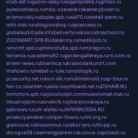
iclub.net.ru
gazon-easy.ru
sugarepilekb.ru
grinox.ru
pylesostineco.ru
msts-ozarenie.ru
kameryjooan.ru
artemovskij.ru
dopler.spb.ru
aid70.ru
metall-perm.ru
ndm.msk.ru
ratingzooshop.ru
apiaccess.ru
globalautotrade.info
bezverhovskoe.ru
drsschool.ru
ZOOSMART.SPB.RU
dalakony.ru
medikijob.ru
remontt.spb.ru
photostudia.spb.ru
myragon.ru
terramia.ru
academy62.ru
gardengallereya.ru
rti.com.ru
artem-news.ru
biserinca.ru
krasnodarkurort.com
imshowtv.ru
mebel-v-tule.ru
mobtopik.ru
pcsecurity.net.ru
tool-sib.ru
multimetrunit.ru
sp-tour.ru
fan-cs.ru
santeh-russia.ru
symbian9.net.ru
DSHAIR.RU
tmmotors.spb.ru
xjocuricopii.com
musavtomat.msk.ru
obustrojdom.ru
sovetcik.ru
ybaranovskaya.ru
ppknews.ru
cult-alshei.ru
JAPANRUSSIA.RU
proekciyamebel.ru
imper-finans.ru
rim.org.ru
glamourai.ru
brassminus.ru
zabor-pro.ru
ftn.pp.ru
dorogoe58.ru
laimengpacker.ru
kuzova-zapchasti.ru