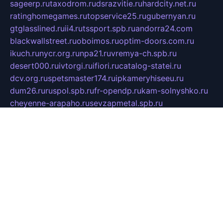
sageerp.ru
taxodrom.ru
dsrazvitie.ru
hardcity.net.ru
ratinghomegames.ru
topservice25.ru
gubernyan.ru
gtglasslined.ru
ii4.ru
tssport.spb.ru
andorra24.com
blackwallstreet.ru
oboimos.ru
optim-doors.com.ru
ikuch.ru
nycr.org.ru
npa21.ru
vremya-ch.spb.ru
desert000.ru
ivtorgi.ru
ifiori.ru
catalog-statei.ru
dcv.org.ru
spetsmaster174.ru
ipkameryhiseeu.ru
dum26.ru
ruspol.spb.ru
fr-opendp.ru
kam-solnyshko.ru
cheyenne-arapaho.ru
sevzapmetal.spb.ru
ted-lapidus.spb.ru
parasite-eliminator.ru
sigma-complete.ru
modernworld.ru
dama-moda.ru
eholot-group.ru
sk-nvkz.ru
DRONGOLD.RU
democratia2.ru
i-farmer.ru
mass-sport.org
jablonex.spb.ru
bookmess.ru
linkword.ru
refineua.com.ru
cs-spec.net.ru
altay-mebel.ru
DNK-THEATRE.RU
mechaniks.spb.ru
ipcamtechage.ru
skosta.ru
a-sun.ru
stroy-ldsp.ru
snowlands.org.ru
childrensshoes.ru
mrlizzy.ru
mebelsofiakrd.ru