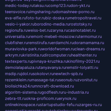
medic-today.ru
taksu.ru
comp123.ru
don-ykt.ru
teensvoice.ru
imgsharing.ru
domashnee-porno.ru
eva-elfie.ru
foto-tur.ru
biz-doska.ru
metropoltravel.ru
veslo-i-yakor.ru
borodino-media.ru
rostotsky.ru
regionufa.ru
weiss-bet.ru
zaryna.ru
casinotablet.ru
universalia.ru
remont-mebeli-moscow.ru
termomur.ru
clubfisher.ru
remstirufa.ru
erdamchi.ru
doramamama.ru
muraviovka-park.ru
worldofwoman.ru
clean-dreams.ru
arkrym.ru
kristinita.ru
dircomputer.ru
healthenter.ru
textexperts.ru
pivnaya-kruzhka.ru
kinofilmy-2021.ru
demolalapaluza.ru
tanyavanya.ru
remstir-tolyatti.ru
msdip.ru
jdol.ru
sokolovr.ru
newtech-spb.ru
rezemkleim.ru
massage-tai.ru
seonub.ru
zvonitut.ru
biolisichka24.ru
mncraft-download.ru
algoritm-sistema.ru
godflesh.ru
ru-industria.ru
zebra-tlt.ru
okna-proficom.ru
erynok.ru
onlinekinospace.ru
startupstudio-fefu.ru
zarges-ru.ru
gegenjustizunrecht.ru
autobalashov.ru
utrovortu.ru