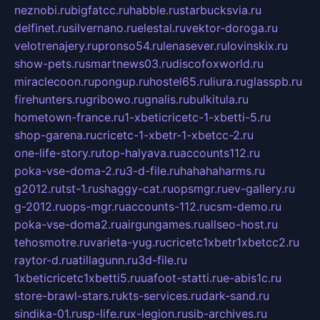
neznobi.ru
bigfatcc.ru
habble.ru
starbucksvia.ru
delfinet.ru
silvernano.ru
elestal.ru
vektor-doroga.ru
velotrenajery.ru
pronso54.ru
lenasever.ru
lovinskix.ru
show-pets.ru
smartnews03.ru
discofoxworld.ru
miraclecoon.ru
pongup.ru
hostel65.ru
liura.ru
glasspb.ru
firehunters.ru
gribowo.ru
gnalis.ru
bulkitula.ru
hometown-france.ru
1-xbeticricetc-1-xbetti-5.ru
shop-garena.ru
cricetc-1-xbetr-1-xbetcc-2.ru
one-life-story.ru
top-halyava.ru
accounts112.ru
poka-vse-doma-2.ru
3-d-file.ru
hahahaharms.ru
g2012.ru
tst-1.ru
shaggy-cat.ru
opsmgr.ru
ev-gallery.ru
g-2012.ru
ops-mgr.ru
accounts-112.ru
csm-demo.ru
poka-vse-doma2.ru
airgungames.ru
allseo-host.ru
tehosmotre.ru
varieta-yug.ru
cricetc1xbetr1xbetcc2.ru
raytor-d.ru
atillagunn.ru
3d-file.ru
1xbeticricetc1xbetti5.ru
uafoot-statti.ru
e-abis1c.ru
store-brawl-stars.ru
kts-services.ru
dark-sand.ru
sindika-01.ru
sp-life.ru
x-legion.ru
sib-archives.ru