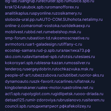
dg-lab.ru
angrup.ru
recruiter.spb.ru
music8.spb.ru
krsk124.ru
kubok.spb.ru
romanofforex.ru
analitikaplus.ru
spyonline.ru
zosikamery.ru
sloboda-ural.pp.ru
AUTO-COM.SU
hohota.net
alimy.ru
online-z.com
aromat-vostoka.ru
otdelkaexp.ru
mobilvest.ru
bbd.net.ru
mebelshop.msk.ru
smp-forum.ru
bastion-td.ru
kosmoscreative.ru
avrmotors.ru
art-galadesign.ru
tiffany-c.ru
ecostep-samara.ru
d-p.spb.ru
галактика73.рф
sko.com.ru
davitamebel-spb.ru
fotsis.ru
tesiaes.ru
kokoroyari.spb.ru
blesna-kazan.ru
mossilver.ru
lenderoq.ru
sergeydobrin.ru
tochkazvuka.msk.ru
people-of-art.ru
bezzubova.ru
clubtibet.ru
orior-aks.ru
dynamoauto.ru
szk-favorit.ru
carlines.ru
flatnsk.ru
kingbolenskaner.ru
alex-motor.ru
astroline.net.ru
act1.spb.ru
polyglot.com.ru
gidlipetsk.ru
ooo-driada.ru
detsad125.ru
mir-zdoroviya.ru
bruslanovo.ru
siterem.ru
council.spb.ru
лодкипатриот.рф
kafekolizey.ru