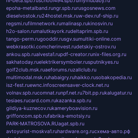
hl-beta.spb.ru
school494.spb.ru
mymubaby.ru
epoha-metalband.ru
ngr.spb.ru
rusgosnews.com
dieselvostok.ru
24hostel.msk.ru
w-dev.ru
f-ship.ru
regsmi.ru
filmnetwork.ru
malinasp.ru
kinosvin.ru
h2o-salon.ru
malutkayork.ru
deltaprim.spb.ru
tango-perm.ru
gooddir.ru
sgv.su
multiki-online.com
webkrasotki.com
cherinvest.ru
detskiy-ostrov.ru
ankou.spb.ru
alvesta1.ru
pdf-creator.ru
nix-files.org.ru
sakhatoday.ru
elektrikersymboler.ru
sputnikyes.ru
golf2club.msk.ru
aeforums.ru
zallclub.ru
multimodal.msk.ru
habaigry.ru
haikko.ru
sobakopedia.ru
isz-fest.ru
ewnc.info
screensaver-clock.net.ru
volnav.spb.ru
comnat.ru
npf.net.ru
7bit.pp.ru
kalugatur.ru
tesiaes.ru
card.com.ru
kazanka.spb.ru
gildiya-kuznecov.ru
kameryboavision.ru
griffoncom.spb.ru
fabrika-emotsiy.ru
PARK-MATROSOVA.RU
agat.spb.ru
avtoyurist-moskva1.ru
hardware.org.ru
схема-авто.рф