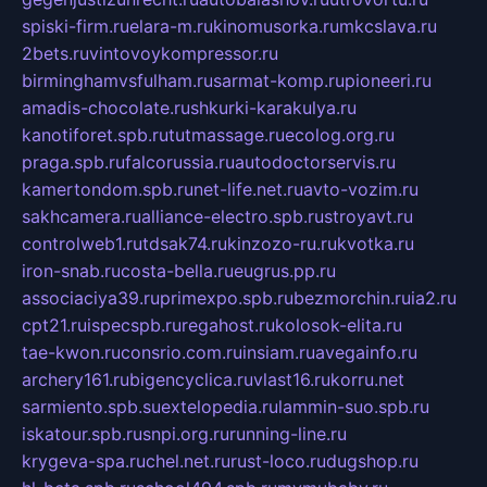
spiski-firm.ru
elara-m.ru
kinomusorka.ru
mkcslava.ru
2bets.ru
vintovoykompressor.ru
birminghamvsfulham.ru
sarmat-komp.ru
pioneeri.ru
amadis-chocolate.ru
shkurki-karakulya.ru
kanotiforet.spb.ru
tutmassage.ru
ecolog.org.ru
praga.spb.ru
falcorussia.ru
autodoctorservis.ru
kamertondom.spb.ru
net-life.net.ru
avto-vozim.ru
sakhcamera.ru
alliance-electro.spb.ru
stroyavt.ru
controlweb1.ru
tdsak74.ru
kinzozo-ru.ru
kvotka.ru
iron-snab.ru
costa-bella.ru
eugrus.pp.ru
associaciya39.ru
primexpo.spb.ru
bezmorchin.ru
ia2.ru
cpt21.ru
ispecspb.ru
regahost.ru
kolosok-elita.ru
tae-kwon.ru
consrio.com.ru
insiam.ru
avegainfo.ru
archery161.ru
bigencyclica.ru
vlast16.ru
korru.net
sarmiento.spb.su
extelopedia.ru
lammin-suo.spb.ru
iskatour.spb.ru
snpi.org.ru
running-line.ru
krygeva-spa.ru
chel.net.ru
rust-loco.ru
dugshop.ru