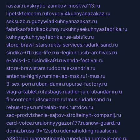
raszar.ru
vskrytie-zamkov-moskva113.ru
lipetsktelecom.ru
tovudyi4kuhnyanazakaz.ru
seksuzb.ru
guzywia4kuhnyanazakaz.ru
fabrikaofabrikaokuhny.ru
kuhnyaekuhnyaafabrika.ru
kuhnyaykuhnyayfabrika.ru
e-abis1c.ru
store-brawl-stars.ru
kts-services.ru
dark-sand.ru
sindika-01.ru
sp-life.ru
x-legion.ru
sib-archives.ru
e-abis-1-c.ru
sindika01.ru
venda-festival.ru
store-brawlstars.ru
dooraleksandria.ru
antenna-highly.ru
mine-lab-msk.ru
1-mus.ru
3-sex-porn.ru
ban-damn.ru
purse-factory.ru
viagra-tablet.ru
fasbags.ru
adler-jun.ru
bandamn.ru
fincontech.ru
3sexporn.ru
1mus.ru
darksand.ru
rebus-toys.ru
minelab-msk.ru
rtdco.ru
seo-prodvizhenie-sajtov-stroitelnyh-kompanij.ru
card-voice.ru
rulonnyygazon177.ru
snow-guard.ru
domizbrusa-9x12spb.ru
demaholding.ru
aalse.ru
a380club.ru
argentinamia.ru
perkoka.ru
movie-one.ru