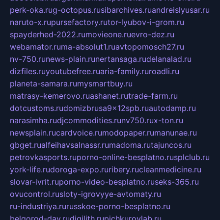
perk-oka.ru
g-octopus.ru
sibarchives.ru
andreislyusar.ru
naruto-x.ru
pursefactory.ru
tor-lyubov-i-grom.ru
spayderhed-2022.ru
movieone.ru
evro-dez.ru
webamator.ru
ma-absolut1.ru
avtopomosch27.ru
nv-750.ru
news-plain.ru
nertansaga.ru
delanalad.ru
dizfiles.ru
youtubefree.ru
aria-family.ru
roadli.ru
planeta-samara.ru
mysmartbuy.ru
matrasy-kemerovo.ru
ashanet.ru
trade-farm.ru
dotcustoms.ru
domizbrusa9x12spb.ru
autodamp.ru
narasimha.ru
djcommodities.ru
nv750.ru
x-ton.ru
newsplain.ru
cardvoice.ru
modopaper.ru
manunae.ru
gbget.ru
alfeihavsalnassr.ru
madoma.ru
tajuncos.ru
petrovkasports.ru
porno-online-besplatno.ru
splclub.ru
york-life.ru
doroga-expo.ru
ribery.ru
cleanmedicine.ru
slovar-ivrit.ru
porno-video-besplatno.ru
seks-365.ru
ovucontrol.ru
sloty-igrovyye-avtomaty.ru
ru-industriya.ru
russkoe-porno-besplatno.ru
belgorod-day.ru
digilith.ru
pichkurovlab.ru