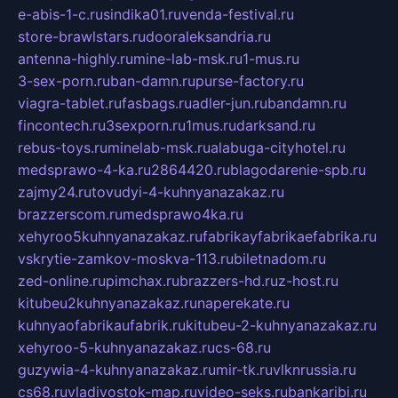
e-abis-1-c.ru
sindika01.ru
venda-festival.ru
store-brawlstars.ru
dooraleksandria.ru
antenna-highly.ru
mine-lab-msk.ru
1-mus.ru
3-sex-porn.ru
ban-damn.ru
purse-factory.ru
viagra-tablet.ru
fasbags.ru
adler-jun.ru
bandamn.ru
fincontech.ru
3sexporn.ru
1mus.ru
darksand.ru
rebus-toys.ru
minelab-msk.ru
alabuga-cityhotel.ru
medsprawo-4-ka.ru
2864420.ru
blagodarenie-spb.ru
zajmy24.ru
tovudyi-4-kuhnyanazakaz.ru
brazzerscom.ru
medsprawo4ka.ru
xehyroo5kuhnyanazakaz.ru
fabrikayfabrikaefabrika.ru
vskrytie-zamkov-moskva-113.ru
biletnadom.ru
zed-online.ru
pimchax.ru
brazzers-hd.ru
z-host.ru
kitubeu2kuhnyanazakaz.ru
naperekate.ru
kuhnyaofabrikaufabrik.ru
kitubeu-2-kuhnyanazakaz.ru
xehyroo-5-kuhnyanazakaz.ru
cs-68.ru
guzywia-4-kuhnyanazakaz.ru
mir-tk.ru
vlknrussia.ru
cs68.ru
vladivostok-map.ru
video-seks.ru
bankaribi.ru