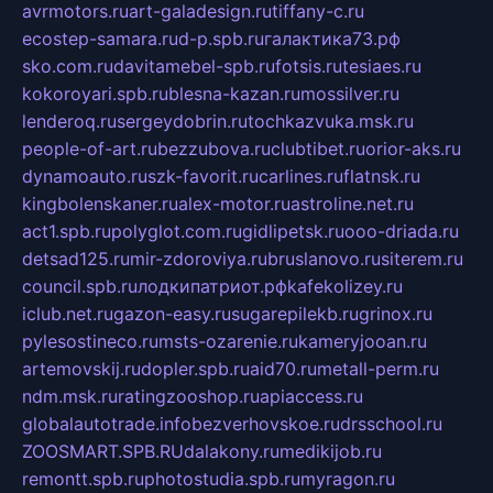
avrmotors.ru
art-galadesign.ru
tiffany-c.ru
ecostep-samara.ru
d-p.spb.ru
галактика73.рф
sko.com.ru
davitamebel-spb.ru
fotsis.ru
tesiaes.ru
kokoroyari.spb.ru
blesna-kazan.ru
mossilver.ru
lenderoq.ru
sergeydobrin.ru
tochkazvuka.msk.ru
people-of-art.ru
bezzubova.ru
clubtibet.ru
orior-aks.ru
dynamoauto.ru
szk-favorit.ru
carlines.ru
flatnsk.ru
kingbolenskaner.ru
alex-motor.ru
astroline.net.ru
act1.spb.ru
polyglot.com.ru
gidlipetsk.ru
ooo-driada.ru
detsad125.ru
mir-zdoroviya.ru
bruslanovo.ru
siterem.ru
council.spb.ru
лодкипатриот.рф
kafekolizey.ru
iclub.net.ru
gazon-easy.ru
sugarepilekb.ru
grinox.ru
pylesostineco.ru
msts-ozarenie.ru
kameryjooan.ru
artemovskij.ru
dopler.spb.ru
aid70.ru
metall-perm.ru
ndm.msk.ru
ratingzooshop.ru
apiaccess.ru
globalautotrade.info
bezverhovskoe.ru
drsschool.ru
ZOOSMART.SPB.RU
dalakony.ru
medikijob.ru
remontt.spb.ru
photostudia.spb.ru
myragon.ru