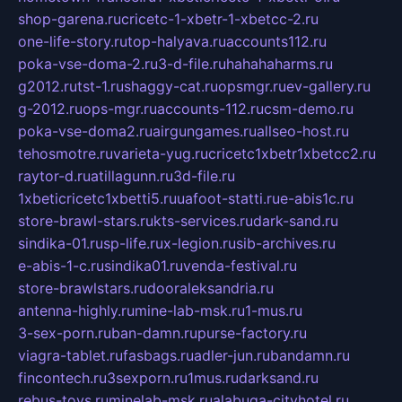
shop-garena.ru
cricetc-1-xbetr-1-xbetcc-2.ru
one-life-story.ru
top-halyava.ru
accounts112.ru
poka-vse-doma-2.ru
3-d-file.ru
hahahaharms.ru
g2012.ru
tst-1.ru
shaggy-cat.ru
opsmgr.ru
ev-gallery.ru
g-2012.ru
ops-mgr.ru
accounts-112.ru
csm-demo.ru
poka-vse-doma2.ru
airgungames.ru
allseo-host.ru
tehosmotre.ru
varieta-yug.ru
cricetc1xbetr1xbetcc2.ru
raytor-d.ru
atillagunn.ru
3d-file.ru
1xbeticricetc1xbetti5.ru
uafoot-statti.ru
e-abis1c.ru
store-brawl-stars.ru
kts-services.ru
dark-sand.ru
sindika-01.ru
sp-life.ru
x-legion.ru
sib-archives.ru
e-abis-1-c.ru
sindika01.ru
venda-festival.ru
store-brawlstars.ru
dooraleksandria.ru
antenna-highly.ru
mine-lab-msk.ru
1-mus.ru
3-sex-porn.ru
ban-damn.ru
purse-factory.ru
viagra-tablet.ru
fasbags.ru
adler-jun.ru
bandamn.ru
fincontech.ru
3sexporn.ru
1mus.ru
darksand.ru
rebus-toys.ru
minelab-msk.ru
alabuga-cityhotel.ru