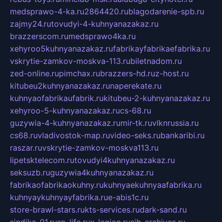
medsprawo-4-ka.ru
2864420.ru
blagodarenie-spb.ru
zajmy24.ru
tovudyi-4-kuhnyanazakaz.ru
brazzerscom.ru
medsprawo4ka.ru
xehyroo5kuhnyanazakaz.ru
fabrikayfabrikaefabrika.ru
vskrytie-zamkov-moskva-113.ru
biletnadom.ru
zed-online.ru
pimchax.ru
brazzers-hd.ru
z-host.ru
kitubeu2kuhnyanazakaz.ru
naperekate.ru
kuhnyaofabrikaufabrik.ru
kitubeu-2-kuhnyanazakaz.ru
xehyroo-5-kuhnyanazakaz.ru
cs-68.ru
guzywia-4-kuhnyanazakaz.ru
mir-tk.ru
vlknrussia.ru
cs68.ru
vladivostok-map.ru
video-seks.ru
bankaribi.ru
raszar.ru
vskrytie-zamkov-moskva113.ru
lipetsktelecom.ru
tovudyi4kuhnyanazakaz.ru
seksuzb.ru
guzywia4kuhnyanazakaz.ru
fabrikaofabrikaokuhny.ru
kuhnyaekuhnyaafabrika.ru
kuhnyaykuhnyayfabrika.ru
e-abis1c.ru
store-brawl-stars.ru
kts-services.ru
dark-sand.ru