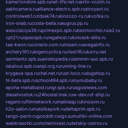
kamertondom.spb.ru
net-life.net.ru
avto-vozim.ru
sakhcamera.ru
alliance-electro.spb.ru
stroyavt.ru
controlweb1.ru
tdsak74.ru
kinzozo-ru.ru
kvotka.ru
iron-snab.ru
costa-bella.ru
eugrus.pp.ru
associaciya39.ru
primexpo.spb.ru
bezmorchin.ru
ia2.ru
cpt21.ru
ispecspb.ru
regahost.ru
kolosok-elita.ru
tae-kwon.ru
consrio.com.ru
insiam.ru
avegainfo.ru
archery161.ru
bigencyclica.ru
vlast16.ru
korru.net
sarmiento.spb.su
extelopedia.ru
lammin-suo.spb.ru
iskatour.spb.ru
snpi.org.ru
running-line.ru
krygeva-spa.ru
chel.net.ru
rust-loco.ru
dugshop.ru
hl-beta.spb.ru
school494.spb.ru
mymubaby.ru
epoha-metalband.ru
ngr.spb.ru
rusgosnews.com
dieselvostok.ru
24hostel.msk.ru
w-dev.ru
f-ship.ru
regsmi.ru
filmnetwork.ru
malinasp.ru
kinosvin.ru
h2o-salon.ru
malutkayork.ru
deltaprim.spb.ru
tango-perm.ru
gooddir.ru
sgv.su
multiki-online.com
webkrasotki.com
cherinvest.ru
detskiy-ostrov.ru