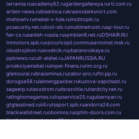
terramia.ru
academy62.ru
gardengallereya.ru
rti.com.ru
artem-news.ru
biserinca.ru
krasnodarkurort.com
imshowtv.ru
mebel-v-tule.ru
mobtopik.ru
pcsecurity.net.ru
tool-sib.ru
multimetrunit.ru
sp-tour.ru
fan-cs.ru
santeh-russia.ru
symbian9.net.ru
DSHAIR.RU
tmmotors.spb.ru
xjocuricopii.com
musavtomat.msk.ru
obustrojdom.ru
sovetcik.ru
ybaranovskaya.ru
ppknews.ru
cult-alshei.ru
JAPANRUSSIA.RU
proekciyamebel.ru
imper-finans.ru
rim.org.ru
glamourai.ru
brassminus.ru
zabor-pro.ru
ftn.pp.ru
dorogoe58.ru
laimengpacker.ru
kuzova-zapchasti.ru
sageerp.ru
taxodrom.ru
dsrazvitie.ru
hardcity.net.ru
ratinghomegames.ru
topservice25.ru
gubernyan.ru
gtglasslined.ru
ii4.ru
tssport.spb.ru
andorra24.com
blackwallstreet.ru
oboimos.ru
optim-doors.com.ru
ikuch.ru
nycr.org.ru
npa21.ru
vremya-ch.spb.ru
desert000.ru
ivtorgi.ru
ifiori.ru
catalog-statei.ru
dcv.org.ru
spetsmaster174.ru
ipkameryhiseeu.ru