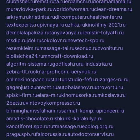
clubfisher.ru
remstirufa.ru
erdamchi.ru
doramamama.ru
muraviovka-park.ru
worldofwoman.ru
clean-dreams.ru
arkrym.ru
kristinita.ru
dircomputer.ru
healthenter.ru
textexperts.ru
pivnaya-kruzhka.ru
kinofilmy-2021.ru
demolalapaluza.ru
tanyavanya.ru
remstir-tolyatti.ru
msdip.ru
jdol.ru
sokolovr.ru
newtech-spb.ru
rezemkleim.ru
massage-tai.ru
seonub.ru
zvonitut.ru
biolisichka24.ru
mncraft-download.ru
algoritm-sistema.ru
godflesh.ru
ru-industria.ru
zebra-tlt.ru
okna-proficom.ru
erynok.ru
onlinekinospace.ru
startupstudio-fefu.ru
zarges-ru.ru
gegenjustizunrecht.ru
autobalashov.ru
utrovortu.ru
spiski-firm.ru
elara-m.ru
kinomusorka.ru
mkcslava.ru
2bets.ru
vintovoykompressor.ru
birminghamvsfulham.ru
sarmat-komp.ru
pioneeri.ru
amadis-chocolate.ru
shkurki-karakulya.ru
kanotiforet.spb.ru
tutmassage.ru
ecolog.org.ru
praga.spb.ru
falcorussia.ru
autodoctorservis.ru