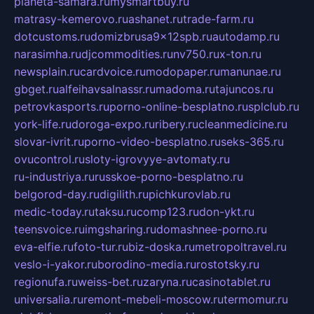
planeta-samara.ru
mysmartbuy.ru
matrasy-kemerovo.ru
ashanet.ru
trade-farm.ru
dotcustoms.ru
domizbrusa9x12spb.ru
autodamp.ru
narasimha.ru
djcommodities.ru
nv750.ru
x-ton.ru
newsplain.ru
cardvoice.ru
modopaper.ru
manunae.ru
gbget.ru
alfeihavsalnassr.ru
madoma.ru
tajuncos.ru
petrovkasports.ru
porno-online-besplatno.ru
splclub.ru
york-life.ru
doroga-expo.ru
ribery.ru
cleanmedicine.ru
slovar-ivrit.ru
porno-video-besplatno.ru
seks-365.ru
ovucontrol.ru
sloty-igrovyye-avtomaty.ru
ru-industriya.ru
russkoe-porno-besplatno.ru
belgorod-day.ru
digilith.ru
pichkurovlab.ru
medic-today.ru
taksu.ru
comp123.ru
don-ykt.ru
teensvoice.ru
imgsharing.ru
domashnee-porno.ru
eva-elfie.ru
foto-tur.ru
biz-doska.ru
metropoltravel.ru
veslo-i-yakor.ru
borodino-media.ru
rostotsky.ru
regionufa.ru
weiss-bet.ru
zaryna.ru
casinotablet.ru
universalia.ru
remont-mebeli-moscow.ru
termomur.ru