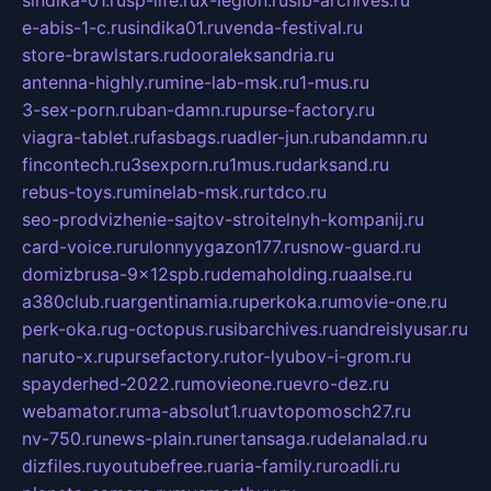
sindika-01.ru
sp-life.ru
x-legion.ru
sib-archives.ru
e-abis-1-c.ru
sindika01.ru
venda-festival.ru
store-brawlstars.ru
dooraleksandria.ru
antenna-highly.ru
mine-lab-msk.ru
1-mus.ru
3-sex-porn.ru
ban-damn.ru
purse-factory.ru
viagra-tablet.ru
fasbags.ru
adler-jun.ru
bandamn.ru
fincontech.ru
3sexporn.ru
1mus.ru
darksand.ru
rebus-toys.ru
minelab-msk.ru
rtdco.ru
seo-prodvizhenie-sajtov-stroitelnyh-kompanij.ru
card-voice.ru
rulonnyygazon177.ru
snow-guard.ru
domizbrusa-9x12spb.ru
demaholding.ru
aalse.ru
a380club.ru
argentinamia.ru
perkoka.ru
movie-one.ru
perk-oka.ru
g-octopus.ru
sibarchives.ru
andreislyusar.ru
naruto-x.ru
pursefactory.ru
tor-lyubov-i-grom.ru
spayderhed-2022.ru
movieone.ru
evro-dez.ru
webamator.ru
ma-absolut1.ru
avtopomosch27.ru
nv-750.ru
news-plain.ru
nertansaga.ru
delanalad.ru
dizfiles.ru
youtubefree.ru
aria-family.ru
roadli.ru