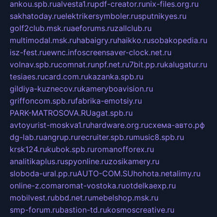
ankou.spb.ru
alvesta1.ru
pdf-creator.ru
nix-files.org.ru
sakhatoday.ru
elektrikersymboler.ru
sputnikyes.ru
golf2club.msk.ru
aeforums.ru
zallclub.ru
multimodal.msk.ru
habaigry.ru
haikko.ru
sobakopedia.ru
isz-fest.ru
ewnc.info
screensaver-clock.net.ru
volnav.spb.ru
comnat.ru
npf.net.ru
7bit.pp.ru
kalugatur.ru
tesiaes.ru
card.com.ru
kazanka.spb.ru
gildiya-kuznecov.ru
kameryboavision.ru
griffoncom.spb.ru
fabrika-emotsiy.ru
PARK-MATROSOVA.RU
agat.spb.ru
avtoyurist-moskva1.ru
hardware.org.ru
схема-авто.рф
dg-lab.ru
angrup.ru
recruiter.spb.ru
music8.spb.ru
krsk124.ru
kubok.spb.ru
romanofforex.ru
analitikaplus.ru
spyonline.ru
zosikamery.ru
sloboda-ural.pp.ru
AUTO-COM.SU
hohota.net
alimy.ru
online-z.com
aromat-vostoka.ru
otdelkaexp.ru
mobilvest.ru
bbd.net.ru
mebelshop.msk.ru
smp-forum.ru
bastion-td.ru
kosmoscreative.ru