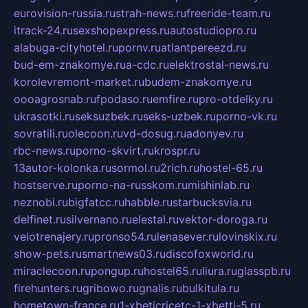
eurovision-russia.ru
strah-news.ru
freeride-team.ru
itrack-24.ru
sexshopexpress.ru
autostudiopro.ru
alabuga-cityhotel.ru
pornv.ru
atlantpereezd.ru
bud-em-znakomye.ru
a-cdc.ru
elektrostal-news.ru
korolevremont-market.ru
budem-znakomye.ru
oooagrosnab.ru
fpodaso.ru
emfire.ru
pro-otdelky.ru
ukrasotki.ru
seksuzbek.ru
seks-uzbek.ru
porno-vk.ru
sovratili.ru
olecoon.ru
vd-dosug.ru
adonyev.ru
rbc-news.ru
porno-skvirt.ru
krospr.ru
13autor-kolonka.ru
sormol.ru
2rich.ru
hostel-65.ru
hostserve.ru
porno-na-russkom.ru
mishinlab.ru
neznobi.ru
bigfatcc.ru
habble.ru
starbucksvia.ru
delfinet.ru
silvernano.ru
elestal.ru
vektor-doroga.ru
velotrenajery.ru
pronso54.ru
lenasever.ru
lovinskix.ru
show-pets.ru
smartnews03.ru
discofoxworld.ru
miraclecoon.ru
pongup.ru
hostel65.ru
liura.ru
glasspb.ru
firehunters.ru
gribowo.ru
gnalis.ru
bulkitula.ru
hometown-france.ru
1-xbeticricetc-1-xbetti-5.ru