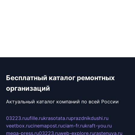
Бесплатный каталог ремонтных
организаций
Актуальный каталог компаний по всей России
03223.ru
ufille.ru
krasotata.ru
prazdnikdushi.ru
veetbox.ru
cinemapost.ru
ciam-fr.ru
kraft-you.ru
mega-press.ru
03223.ru
web-explore.ru
rastenuya.ru