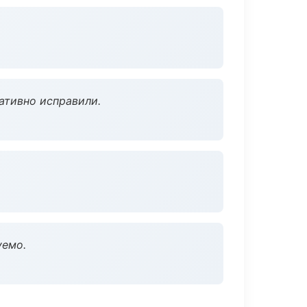
ативно исправили.
уемо.