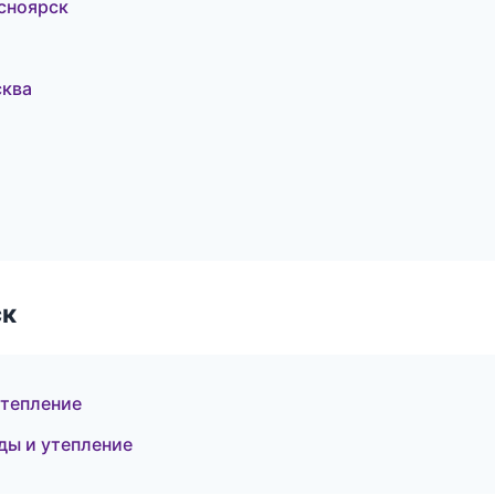
сноярск
сква
ск
утепление
ды и утепление