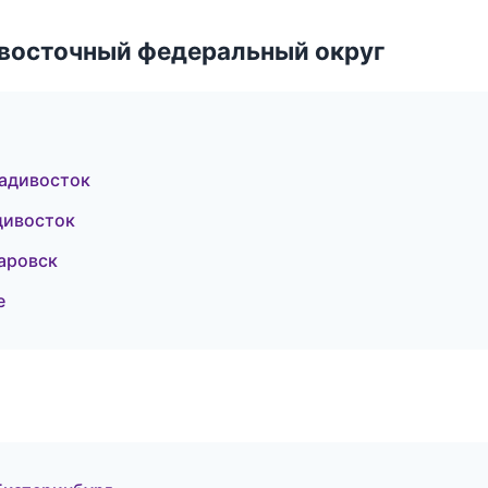
евосточный федеральный округ
адивосток
дивосток
аровск
е