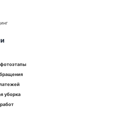
динг
ми
 фотоэтапы
обращения
платежей
ая уборка
 работ