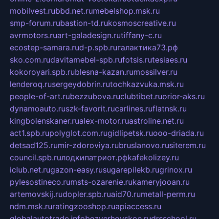
mobilvest.ru
bbd.net.ru
mebelshop.msk.ru
smp-forum.ru
bastion-td.ru
kosmoscreative.ru
avrmotors.ru
art-galadesign.ru
tiffany-c.ru
ecostep-samara.ru
d-p.spb.ru
галактика73.рф
sko.com.ru
davitamebel-spb.ru
fotsis.ru
tesiaes.ru
kokoroyari.spb.ru
blesna-kazan.ru
mossilver.ru
lenderoq.ru
sergeydobrin.ru
tochkazvuka.msk.ru
people-of-art.ru
bezzubova.ru
clubtibet.ru
orior-aks.ru
dynamoauto.ru
szk-favorit.ru
carlines.ru
flatnsk.ru
kingbolenskaner.ru
alex-motor.ru
astroline.net.ru
act1.spb.ru
polyglot.com.ru
gidlipetsk.ru
ooo-driada.ru
detsad125.ru
mir-zdoroviya.ru
bruslanovo.ru
siterem.ru
council.spb.ru
лодкипатриот.рф
kafekolizey.ru
iclub.net.ru
gazon-easy.ru
sugarepilekb.ru
grinox.ru
pylesostineco.ru
msts-ozarenie.ru
kameryjooan.ru
artemovskij.ru
dopler.spb.ru
aid70.ru
metall-perm.ru
ndm.msk.ru
ratingzooshop.ru
apiaccess.ru
globalautotrade.info
bezverhovskoe.ru
drsschool.ru