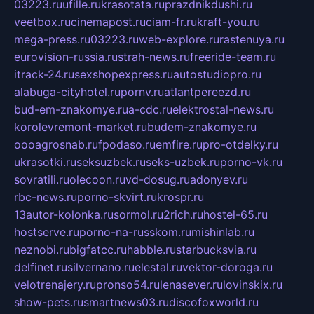
03223.ru
ufille.ru
krasotata.ru
prazdnikdushi.ru
veetbox.ru
cinemapost.ru
ciam-fr.ru
kraft-you.ru
mega-press.ru
03223.ru
web-explore.ru
rastenuya.ru
eurovision-russia.ru
strah-news.ru
freeride-team.ru
itrack-24.ru
sexshopexpress.ru
autostudiopro.ru
alabuga-cityhotel.ru
pornv.ru
atlantpereezd.ru
bud-em-znakomye.ru
a-cdc.ru
elektrostal-news.ru
korolevremont-market.ru
budem-znakomye.ru
oooagrosnab.ru
fpodaso.ru
emfire.ru
pro-otdelky.ru
ukrasotki.ru
seksuzbek.ru
seks-uzbek.ru
porno-vk.ru
sovratili.ru
olecoon.ru
vd-dosug.ru
adonyev.ru
rbc-news.ru
porno-skvirt.ru
krospr.ru
13autor-kolonka.ru
sormol.ru
2rich.ru
hostel-65.ru
hostserve.ru
porno-na-russkom.ru
mishinlab.ru
neznobi.ru
bigfatcc.ru
habble.ru
starbucksvia.ru
delfinet.ru
silvernano.ru
elestal.ru
vektor-doroga.ru
velotrenajery.ru
pronso54.ru
lenasever.ru
lovinskix.ru
show-pets.ru
smartnews03.ru
discofoxworld.ru