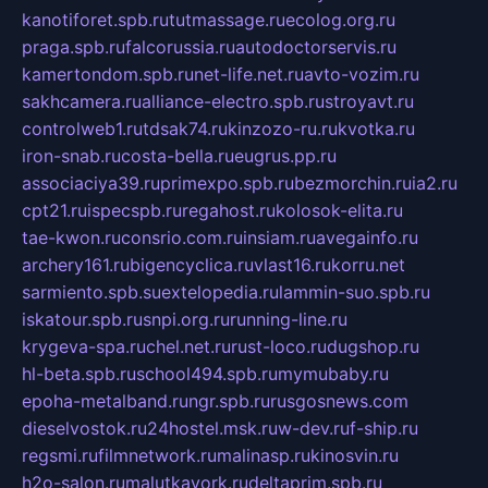
kanotiforet.spb.ru
tutmassage.ru
ecolog.org.ru
praga.spb.ru
falcorussia.ru
autodoctorservis.ru
kamertondom.spb.ru
net-life.net.ru
avto-vozim.ru
sakhcamera.ru
alliance-electro.spb.ru
stroyavt.ru
controlweb1.ru
tdsak74.ru
kinzozo-ru.ru
kvotka.ru
iron-snab.ru
costa-bella.ru
eugrus.pp.ru
associaciya39.ru
primexpo.spb.ru
bezmorchin.ru
ia2.ru
cpt21.ru
ispecspb.ru
regahost.ru
kolosok-elita.ru
tae-kwon.ru
consrio.com.ru
insiam.ru
avegainfo.ru
archery161.ru
bigencyclica.ru
vlast16.ru
korru.net
sarmiento.spb.su
extelopedia.ru
lammin-suo.spb.ru
iskatour.spb.ru
snpi.org.ru
running-line.ru
krygeva-spa.ru
chel.net.ru
rust-loco.ru
dugshop.ru
hl-beta.spb.ru
school494.spb.ru
mymubaby.ru
epoha-metalband.ru
ngr.spb.ru
rusgosnews.com
dieselvostok.ru
24hostel.msk.ru
w-dev.ru
f-ship.ru
regsmi.ru
filmnetwork.ru
malinasp.ru
kinosvin.ru
h2o-salon.ru
malutkayork.ru
deltaprim.spb.ru