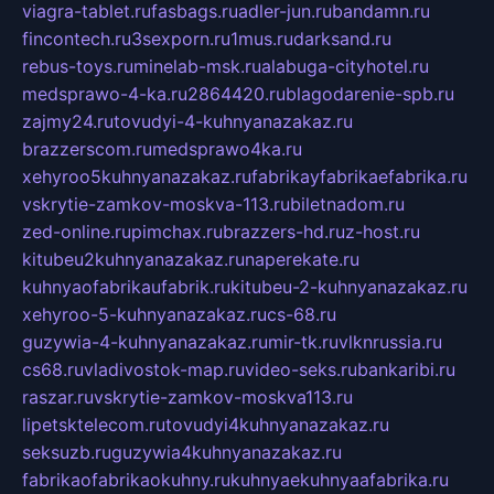
viagra-tablet.ru
fasbags.ru
adler-jun.ru
bandamn.ru
fincontech.ru
3sexporn.ru
1mus.ru
darksand.ru
rebus-toys.ru
minelab-msk.ru
alabuga-cityhotel.ru
medsprawo-4-ka.ru
2864420.ru
blagodarenie-spb.ru
zajmy24.ru
tovudyi-4-kuhnyanazakaz.ru
brazzerscom.ru
medsprawo4ka.ru
xehyroo5kuhnyanazakaz.ru
fabrikayfabrikaefabrika.ru
vskrytie-zamkov-moskva-113.ru
biletnadom.ru
zed-online.ru
pimchax.ru
brazzers-hd.ru
z-host.ru
kitubeu2kuhnyanazakaz.ru
naperekate.ru
kuhnyaofabrikaufabrik.ru
kitubeu-2-kuhnyanazakaz.ru
xehyroo-5-kuhnyanazakaz.ru
cs-68.ru
guzywia-4-kuhnyanazakaz.ru
mir-tk.ru
vlknrussia.ru
cs68.ru
vladivostok-map.ru
video-seks.ru
bankaribi.ru
raszar.ru
vskrytie-zamkov-moskva113.ru
lipetsktelecom.ru
tovudyi4kuhnyanazakaz.ru
seksuzb.ru
guzywia4kuhnyanazakaz.ru
fabrikaofabrikaokuhny.ru
kuhnyaekuhnyaafabrika.ru