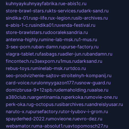
kuhnyaykuhnyayfabrika.ru
e-abis1c.ru
store-brawl-stars.ru
kts-services.ru
dark-sand.ru
sindika-01.ru
sp-life.ru
x-legion.ru
sib-archives.ru
e-abis-1-c.ru
sindika01.ru
venda-festival.ru
store-brawlstars.ru
dooraleksandria.ru
antenna-highly.ru
mine-lab-msk.ru
1-mus.ru
3-sex-porn.ru
ban-damn.ru
purse-factory.ru
viagra-tablet.ru
fasbags.ru
adler-jun.ru
bandamn.ru
fincontech.ru
3sexporn.ru
1mus.ru
darksand.ru
rebus-toys.ru
minelab-msk.ru
rtdco.ru
seo-prodvizhenie-sajtov-stroitelnyh-kompanij.ru
card-voice.ru
rulonnyygazon177.ru
snow-guard.ru
domizbrusa-9x12spb.ru
demaholding.ru
aalse.ru
a380club.ru
argentinamia.ru
perkoka.ru
movie-one.ru
perk-oka.ru
g-octopus.ru
sibarchives.ru
andreislyusar.ru
naruto-x.ru
pursefactory.ru
tor-lyubov-i-grom.ru
spayderhed-2022.ru
movieone.ru
evro-dez.ru
webamator.ru
ma-absolut1.ru
avtopomosch27.ru