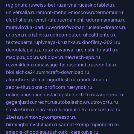
regionufa.ru
weiss-bet.ru
zaryna.ru
casinotablet.ru
universalia.ru
remont-mebeli-moscow.ru
termomur.ru
clubfisher.ru
remstirufa.ru
erdamchi.ru
doramamama.ru
muraviovka-park.ru
worldofwoman.ru
clean-dreams.ru
arkrym.ru
kristinita.ru
dircomputer.ru
healthenter.ru
textexperts.ru
pivnaya-kruzhka.ru
kinofilmy-2021.ru
demolalapaluza.ru
tanyavanya.ru
remstir-tolyatti.ru
msdip.ru
jdol.ru
sokolovr.ru
newtech-spb.ru
rezemkleim.ru
massage-tai.ru
seonub.ru
zvonitut.ru
biolisichka24.ru
mncraft-download.ru
algoritm-sistema.ru
godflesh.ru
ru-industria.ru
zebra-tlt.ru
okna-proficom.ru
erynok.ru
onlinekinospace.ru
startupstudio-fefu.ru
zarges-ru.ru
gegenjustizunrecht.ru
autobalashov.ru
utrovortu.ru
spiski-firm.ru
elara-m.ru
kinomusorka.ru
mkcslava.ru
2bets.ru
vintovoykompressor.ru
birminghamvsfulham.ru
sarmat-komp.ru
pioneeri.ru
amadis-chocolate.ru
shkurki-karakulya.ru