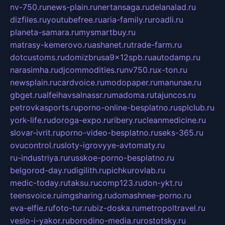
nv-750.ru
news-plain.ru
nertansaga.ru
delanalad.ru
dizfiles.ru
youtubefree.ru
aria-family.ru
roadli.ru
planeta-samara.ru
mysmartbuy.ru
matrasy-kemerovo.ru
ashanet.ru
trade-farm.ru
dotcustoms.ru
domizbrusa9x12spb.ru
autodamp.ru
narasimha.ru
djcommodities.ru
nv750.ru
x-ton.ru
newsplain.ru
cardvoice.ru
modopaper.ru
manunae.ru
gbget.ru
alfeihavsalnassr.ru
madoma.ru
tajuncos.ru
petrovkasports.ru
porno-online-besplatno.ru
splclub.ru
york-life.ru
doroga-expo.ru
ribery.ru
cleanmedicine.ru
slovar-ivrit.ru
porno-video-besplatno.ru
seks-365.ru
ovucontrol.ru
sloty-igrovyye-avtomaty.ru
ru-industriya.ru
russkoe-porno-besplatno.ru
belgorod-day.ru
digilith.ru
pichkurovlab.ru
medic-today.ru
taksu.ru
comp123.ru
don-ykt.ru
teensvoice.ru
imgsharing.ru
domashnee-porno.ru
eva-elfie.ru
foto-tur.ru
biz-doska.ru
metropoltravel.ru
veslo-i-yakor.ru
borodino-media.ru
rostotsky.ru