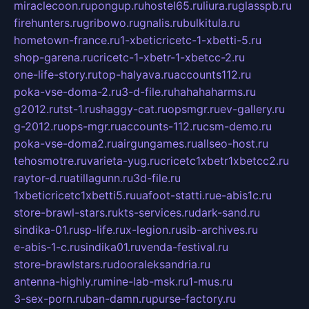
miraclecoon.ru
pongup.ru
hostel65.ru
liura.ru
glasspb.ru
firehunters.ru
gribowo.ru
gnalis.ru
bulkitula.ru
hometown-france.ru
1-xbeticricetc-1-xbetti-5.ru
shop-garena.ru
cricetc-1-xbetr-1-xbetcc-2.ru
one-life-story.ru
top-halyava.ru
accounts112.ru
poka-vse-doma-2.ru
3-d-file.ru
hahahaharms.ru
g2012.ru
tst-1.ru
shaggy-cat.ru
opsmgr.ru
ev-gallery.ru
g-2012.ru
ops-mgr.ru
accounts-112.ru
csm-demo.ru
poka-vse-doma2.ru
airgungames.ru
allseo-host.ru
tehosmotre.ru
varieta-yug.ru
cricetc1xbetr1xbetcc2.ru
raytor-d.ru
atillagunn.ru
3d-file.ru
1xbeticricetc1xbetti5.ru
uafoot-statti.ru
e-abis1c.ru
store-brawl-stars.ru
kts-services.ru
dark-sand.ru
sindika-01.ru
sp-life.ru
x-legion.ru
sib-archives.ru
e-abis-1-c.ru
sindika01.ru
venda-festival.ru
store-brawlstars.ru
dooraleksandria.ru
antenna-highly.ru
mine-lab-msk.ru
1-mus.ru
3-sex-porn.ru
ban-damn.ru
purse-factory.ru