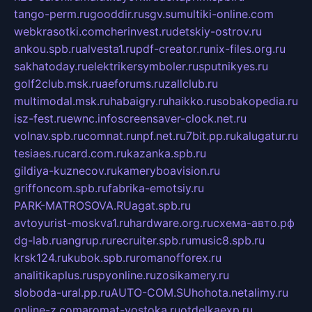
tango-perm.ru
gooddir.ru
sgv.su
multiki-online.com
webkrasotki.com
cherinvest.ru
detskiy-ostrov.ru
ankou.spb.ru
alvesta1.ru
pdf-creator.ru
nix-files.org.ru
sakhatoday.ru
elektrikersymboler.ru
sputnikyes.ru
golf2club.msk.ru
aeforums.ru
zallclub.ru
multimodal.msk.ru
habaigry.ru
haikko.ru
sobakopedia.ru
isz-fest.ru
ewnc.info
screensaver-clock.net.ru
volnav.spb.ru
comnat.ru
npf.net.ru
7bit.pp.ru
kalugatur.ru
tesiaes.ru
card.com.ru
kazanka.spb.ru
gildiya-kuznecov.ru
kameryboavision.ru
griffoncom.spb.ru
fabrika-emotsiy.ru
PARK-MATROSOVA.RU
agat.spb.ru
avtoyurist-moskva1.ru
hardware.org.ru
схема-авто.рф
dg-lab.ru
angrup.ru
recruiter.spb.ru
music8.spb.ru
krsk124.ru
kubok.spb.ru
romanofforex.ru
analitikaplus.ru
spyonline.ru
zosikamery.ru
sloboda-ural.pp.ru
AUTO-COM.SU
hohota.net
alimy.ru
online-z.com
aromat-vostoka.ru
otdelkaexp.ru