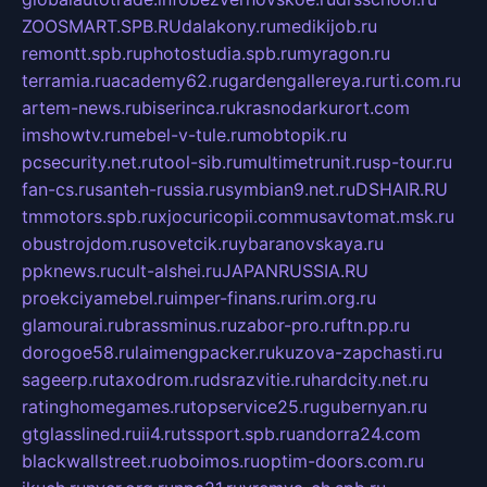
ZOOSMART.SPB.RU
dalakony.ru
medikijob.ru
remontt.spb.ru
photostudia.spb.ru
myragon.ru
terramia.ru
academy62.ru
gardengallereya.ru
rti.com.ru
artem-news.ru
biserinca.ru
krasnodarkurort.com
imshowtv.ru
mebel-v-tule.ru
mobtopik.ru
pcsecurity.net.ru
tool-sib.ru
multimetrunit.ru
sp-tour.ru
fan-cs.ru
santeh-russia.ru
symbian9.net.ru
DSHAIR.RU
tmmotors.spb.ru
xjocuricopii.com
musavtomat.msk.ru
obustrojdom.ru
sovetcik.ru
ybaranovskaya.ru
ppknews.ru
cult-alshei.ru
JAPANRUSSIA.RU
proekciyamebel.ru
imper-finans.ru
rim.org.ru
glamourai.ru
brassminus.ru
zabor-pro.ru
ftn.pp.ru
dorogoe58.ru
laimengpacker.ru
kuzova-zapchasti.ru
sageerp.ru
taxodrom.ru
dsrazvitie.ru
hardcity.net.ru
ratinghomegames.ru
topservice25.ru
gubernyan.ru
gtglasslined.ru
ii4.ru
tssport.spb.ru
andorra24.com
blackwallstreet.ru
oboimos.ru
optim-doors.com.ru