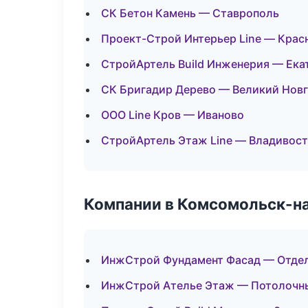
СК Бетон Камень — Ставрополь
Проект-Строй Интерьер Line — Крас
СтройАртель Build Инженерия — Ека
СК Бригадир Дерево — Великий Нов
ООО Line Кров — Иваново
СтройАртель Этаж Line — Владивос
Компании в Комсомольск-н
ИнжСтрой Фундамент Фасад — Отдел
ИнжСтрой Ателье Этаж — Потолочн