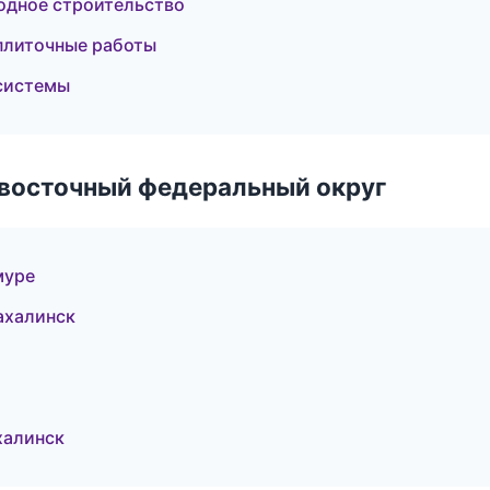
одное строительство
плиточные работы
системы
евосточный федеральный округ
муре
ахалинск
халинск