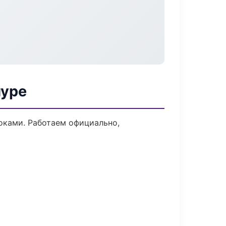
муре
оками. Работаем официально,