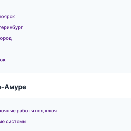
ноярск
теринбург
город
ток
а-Амуре
очные работы под ключ
ые системы