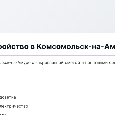
ройство в Комсомольск-на-А
льск-на-Амуре с закреплённой сметой и понятными ср
одсветка
электричество