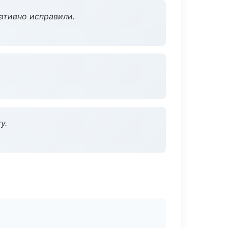
ативно исправили.
у.