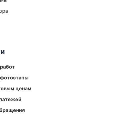
емы
ора
ми
 работ
 фотоэтапы
птовым ценам
платежей
обращения