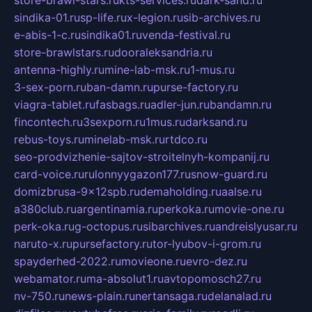
store-brawl-stars.ru
kts-services.ru
dark-sand.ru
sindika-01.ru
sp-life.ru
x-legion.ru
sib-archives.ru
e-abis-1-c.ru
sindika01.ru
venda-festival.ru
store-brawlstars.ru
dooraleksandria.ru
antenna-highly.ru
mine-lab-msk.ru
1-mus.ru
3-sex-porn.ru
ban-damn.ru
purse-factory.ru
viagra-tablet.ru
fasbags.ru
adler-jun.ru
bandamn.ru
fincontech.ru
3sexporn.ru
1mus.ru
darksand.ru
rebus-toys.ru
minelab-msk.ru
rtdco.ru
seo-prodvizhenie-sajtov-stroitelnyh-kompanij.ru
card-voice.ru
rulonnyygazon177.ru
snow-guard.ru
domizbrusa-9x12spb.ru
demaholding.ru
aalse.ru
a380club.ru
argentinamia.ru
perkoka.ru
movie-one.ru
perk-oka.ru
g-octopus.ru
sibarchives.ru
andreislyusar.ru
naruto-x.ru
pursefactory.ru
tor-lyubov-i-grom.ru
spayderhed-2022.ru
movieone.ru
evro-dez.ru
webamator.ru
ma-absolut1.ru
avtopomosch27.ru
nv-750.ru
news-plain.ru
nertansaga.ru
delanalad.ru