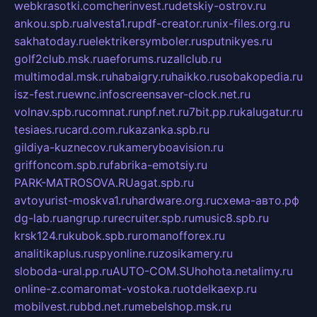
webkrasotki.com
cherinvest.ru
detskiy-ostrov.ru
ankou.spb.ru
alvesta1.ru
pdf-creator.ru
nix-files.org.ru
sakhatoday.ru
elektrikersymboler.ru
sputnikyes.ru
golf2club.msk.ru
aeforums.ru
zallclub.ru
multimodal.msk.ru
habaigry.ru
haikko.ru
sobakopedia.ru
isz-fest.ru
ewnc.info
screensaver-clock.net.ru
volnav.spb.ru
comnat.ru
npf.net.ru
7bit.pp.ru
kalugatur.ru
tesiaes.ru
card.com.ru
kazanka.spb.ru
gildiya-kuznecov.ru
kameryboavision.ru
griffoncom.spb.ru
fabrika-emotsiy.ru
PARK-MATROSOVA.RU
agat.spb.ru
avtoyurist-moskva1.ru
hardware.org.ru
схема-авто.рф
dg-lab.ru
angrup.ru
recruiter.spb.ru
music8.spb.ru
krsk124.ru
kubok.spb.ru
romanofforex.ru
analitikaplus.ru
spyonline.ru
zosikamery.ru
sloboda-ural.pp.ru
AUTO-COM.SU
hohota.net
alimy.ru
online-z.com
aromat-vostoka.ru
otdelkaexp.ru
mobilvest.ru
bbd.net.ru
mebelshop.msk.ru