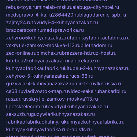
rebus-toys.ru
minelab-msk.ru
alabuga-cityhotel.ru
medsprawo-4-ka.ru
2864420.ru
blagodarenie-spb.ru
zajmy24.ru
tovudyi-4-kuhnyanazakaz.ru
brazzerscom.ru
medsprawo4ka.ru
xehyroo5kuhnyanazakaz.ru
fabrikayfabrikaefabrika.ru
vskrytie-zamkov-moskva-113.ru
biletnadom.ru
zed-online.ru
pimchax.ru
brazzers-hd.ru
z-host.ru
kitubeu2kuhnyanazakaz.ru
naperekate.ru
kuhnyaofabrikaufabrik.ru
kitubeu-2-kuhnyanazakaz.ru
xehyroo-5-kuhnyanazakaz.ru
cs-68.ru
guzywia-4-kuhnyanazakaz.ru
mir-tk.ru
vlknrussia.ru
cs68.ru
vladivostok-map.ru
video-seks.ru
bankaribi.ru
raszar.ru
vskrytie-zamkov-moskva113.ru
lipetsktelecom.ru
tovudyi4kuhnyanazakaz.ru
seksuzb.ru
guzywia4kuhnyanazakaz.ru
fabrikaofabrikaokuhny.ru
kuhnyaekuhnyaafabrika.ru
kuhnyaykuhnyayfabrika.ru
e-abis1c.ru