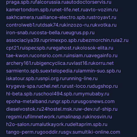
praga.spb.ru
falcorussia.ru
autodoctorservis.ru
kamertondom.spb.ru
net-life.net.ru
avto-vozim.ru
sakhcamera.ru
alliance-electro.spb.ru
stroyavt.ru
controlweb1.ru
tdsak74.ru
kinzozo-ru.ru
kvotka.ru
iron-snab.ru
costa-bella.ru
eugrus.pp.ru
associaciya39.ru
primexpo.spb.ru
bezmorchin.ru
ia2.ru
cpt21.ru
ispecspb.ru
regahost.ru
kolosok-elita.ru
tae-kwon.ru
consrio.com.ru
insiam.ru
avegainfo.ru
archery161.ru
bigencyclica.ru
vlast16.ru
korru.net
sarmiento.spb.su
extelopedia.ru
lammin-suo.spb.ru
iskatour.spb.ru
snpi.org.ru
running-line.ru
krygeva-spa.ru
chel.net.ru
rust-loco.ru
dugshop.ru
hl-beta.spb.ru
school494.spb.ru
mymubaby.ru
epoha-metalband.ru
ngr.spb.ru
rusgosnews.com
dieselvostok.ru
24hostel.msk.ru
w-dev.ru
f-ship.ru
regsmi.ru
filmnetwork.ru
malinasp.ru
kinosvin.ru
h2o-salon.ru
malutkayork.ru
deltaprim.spb.ru
tango-perm.ru
gooddir.ru
sgv.su
multiki-online.com