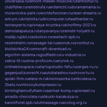
universalia.ru
remont-mebeli-moscow.ru
termomur.ru
clubfisher.ru
remstirufa.ru
erdamchi.ru
doramamama.ru
muraviovka-park.ru
worldofwoman.ru
clean-dreams.ru
arkrym.ru
kristinita.ru
dircomputer.ru
healthenter.ru
textexperts.ru
pivnaya-kruzhka.ru
kinofilmy-2021.ru
demolalapaluza.ru
tanyavanya.ru
remstir-tolyatti.ru
msdip.ru
jdol.ru
sokolovr.ru
newtech-spb.ru
rezemkleim.ru
massage-tai.ru
seonub.ru
zvonitut.ru
biolisichka24.ru
mncraft-download.ru
algoritm-sistema.ru
godflesh.ru
ru-industria.ru
zebra-tlt.ru
okna-proficom.ru
erynok.ru
onlinekinospace.ru
startupstudio-fefu.ru
zarges-ru.ru
gegenjustizunrecht.ru
autobalashov.ru
utrovortu.ru
spiski-firm.ru
elara-m.ru
kinomusorka.ru
mkcslava.ru
2bets.ru
vintovoykompressor.ru
birminghamvsfulham.ru
sarmat-komp.ru
pioneeri.ru
amadis-chocolate.ru
shkurki-karakulya.ru
kanotiforet.spb.ru
tutmassage.ru
ecolog.org.ru