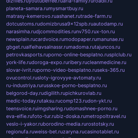
dizfiles.ru
youtubefree.ru
aria-family.ru
roadli.ru
planeta-samara.ru
mysmartbuy.ru
matrasy-kemerovo.ru
ashanet.ru
trade-farm.ru
dotcustoms.ru
domizbrusa9x12spb.ru
autodamp.ru
narasimha.ru
djcommodities.ru
nv750.ru
x-ton.ru
newsplain.ru
cardvoice.ru
modopaper.ru
manunae.ru
gbget.ru
alfeihavsalnassr.ru
madoma.ru
tajuncos.ru
petrovkasports.ru
porno-online-besplatno.ru
splclub.ru
york-life.ru
doroga-expo.ru
ribery.ru
cleanmedicine.ru
slovar-ivrit.ru
porno-video-besplatno.ru
seks-365.ru
ovucontrol.ru
sloty-igrovyye-avtomaty.ru
ru-industriya.ru
russkoe-porno-besplatno.ru
belgorod-day.ru
digilith.ru
pichkurovlab.ru
medic-today.ru
taksu.ru
comp123.ru
don-ykt.ru
teensvoice.ru
imgsharing.ru
domashnee-porno.ru
eva-elfie.ru
foto-tur.ru
biz-doska.ru
metropoltravel.ru
veslo-i-yakor.ru
borodino-media.ru
rostotsky.ru
regionufa.ru
weiss-bet.ru
zaryna.ru
casinotablet.ru