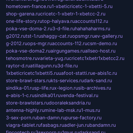
hometown-france.ru
1-xbeticricetc-1-xbetti-5.ru
shop-garena.ru
cricetc-1-xbetr-1-xbetcc-2.ru
one-life-story.ru
top-halyava.ru
accounts112.ru
poka-vse-doma-2.ru
3-d-file.ru
hahahaharms.ru
g2012.ru
tst-1.ru
shaggy-cat.ru
opsmgr.ru
ev-gallery.ru
g-2012.ru
ops-mgr.ru
accounts-112.ru
csm-demo.ru
poka-vse-doma2.ru
airgungames.ru
allseo-host.ru
tehosmotre.ru
varieta-yug.ru
cricetc1xbetr1xbetcc2.ru
raytor-d.ru
atillagunn.ru
3d-file.ru
1xbeticricetc1xbetti5.ru
uafoot-statti.ru
e-abis1c.ru
store-brawl-stars.ru
kts-services.ru
dark-sand.ru
sindika-01.ru
sp-life.ru
x-legion.ru
sib-archives.ru
e-abis-1-c.ru
sindika01.ru
venda-festival.ru
store-brawlstars.ru
dooraleksandria.ru
antenna-highly.ru
mine-lab-msk.ru
1-mus.ru
3-sex-porn.ru
ban-damn.ru
purse-factory.ru
viagra-tablet.ru
fasbags.ru
adler-jun.ru
bandamn.ru
fincontech.ru
3sexporn.ru
1mus.ru
darksand.ru