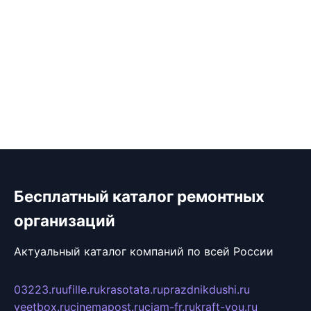
Бесплатный каталог ремонтных
организаций
Актуальный каталог компаний по всей России
03223.ru
ufille.ru
krasotata.ru
prazdnikdushi.ru
veetbox.ru
cinemapost.ru
ciam-fr.ru
kraft-you.ru