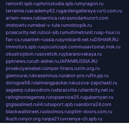
remontt.spb.ru
photostudia.spb.ru
myragon.ru
terramia.ru
academy62.ru
gardengallereya.ru
rti.com.ru
artem-news.ru
biserinca.ru
krasnodarkurort.com
imshowtv.ru
mebel-v-tule.ru
mobtopik.ru
pcsecurity.net.ru
tool-sib.ru
multimetrunit.ru
sp-tour.ru
fan-cs.ru
santeh-russia.ru
symbian9.net.ru
DSHAIR.RU
tmmotors.spb.ru
xjocuricopii.com
musavtomat.msk.ru
obustrojdom.ru
sovetcik.ru
ybaranovskaya.ru
ppknews.ru
cult-alshei.ru
JAPANRUSSIA.RU
proekciyamebel.ru
imper-finans.ru
rim.org.ru
glamourai.ru
brassminus.ru
zabor-pro.ru
ftn.pp.ru
dorogoe58.ru
laimengpacker.ru
kuzova-zapchasti.ru
sageerp.ru
taxodrom.ru
dsrazvitie.ru
hardcity.net.ru
ratinghomegames.ru
topservice25.ru
gubernyan.ru
gtglasslined.ru
ii4.ru
tssport.spb.ru
andorra24.com
blackwallstreet.ru
oboimos.ru
optim-doors.com.ru
ikuch.ru
nycr.org.ru
npa21.ru
vremya-ch.spb.ru
desert000.ru
ivtorgi.ru
ifiori.ru
catalog-statei.ru