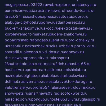
mega-press.ru
03223.ru
web-explore.ru
rastenuya.ru
eurovision-russia.ru
strah-news.ru
freeride-team.ru
itrack-24.ru
sexshopexpress.ru
autostudiopro.ru
alabuga-cityhotel.ru
pornv.ru
atlantpereezd.ru
bud-em-znakomye.ru
a-cdc.ru
elektrostal-news.ru
korolevremont-market.ru
budem-znakomye.ru
oooagrosnab.ru
fpodaso.ru
emfire.ru
pro-otdelky.ru
ukrasotki.ru
seksuzbek.ru
seks-uzbek.ru
porno-vk.ru
sovratili.ru
olecoon.ru
vd-dosug.ru
adonyev.ru
rbc-news.ru
porno-skvirt.ru
krospr.ru
13autor-kolonka.ru
sormol.ru
2rich.ru
hostel-65.ru
hostserve.ru
porno-na-russkom.ru
mishinlab.ru
neznobi.ru
bigfatcc.ru
habble.ru
starbucksvia.ru
delfinet.ru
silvernano.ru
elestal.ru
vektor-doroga.ru
velotrenajery.ru
pronso54.ru
lenasever.ru
lovinskix.ru
show-pets.ru
smartnews03.ru
discofoxworld.ru
miraclecoon.ru
pongup.ru
hostel65.ru
liura.ru
glasspb.ru
firehunters.ru
gribowo.ru
gnalis.ru
bulkitula.ru