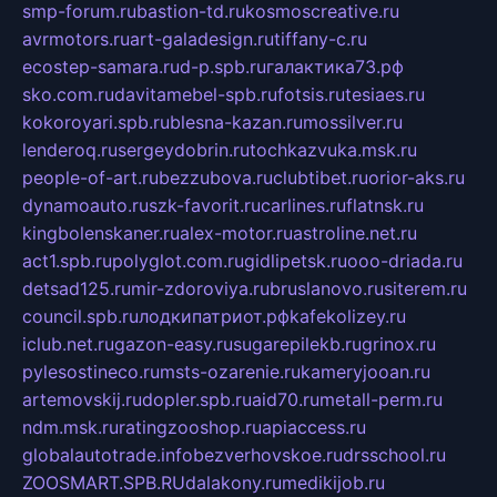
smp-forum.ru
bastion-td.ru
kosmoscreative.ru
avrmotors.ru
art-galadesign.ru
tiffany-c.ru
ecostep-samara.ru
d-p.spb.ru
галактика73.рф
sko.com.ru
davitamebel-spb.ru
fotsis.ru
tesiaes.ru
kokoroyari.spb.ru
blesna-kazan.ru
mossilver.ru
lenderoq.ru
sergeydobrin.ru
tochkazvuka.msk.ru
people-of-art.ru
bezzubova.ru
clubtibet.ru
orior-aks.ru
dynamoauto.ru
szk-favorit.ru
carlines.ru
flatnsk.ru
kingbolenskaner.ru
alex-motor.ru
astroline.net.ru
act1.spb.ru
polyglot.com.ru
gidlipetsk.ru
ooo-driada.ru
detsad125.ru
mir-zdoroviya.ru
bruslanovo.ru
siterem.ru
council.spb.ru
лодкипатриот.рф
kafekolizey.ru
iclub.net.ru
gazon-easy.ru
sugarepilekb.ru
grinox.ru
pylesostineco.ru
msts-ozarenie.ru
kameryjooan.ru
artemovskij.ru
dopler.spb.ru
aid70.ru
metall-perm.ru
ndm.msk.ru
ratingzooshop.ru
apiaccess.ru
globalautotrade.info
bezverhovskoe.ru
drsschool.ru
ZOOSMART.SPB.RU
dalakony.ru
medikijob.ru