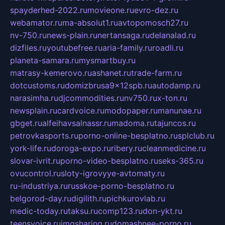
spayderhed-2022.ru
movieone.ru
evro-dez.ru
webamator.ru
ma-absolut1.ru
avtopomosch27.ru
nv-750.ru
news-plain.ru
nertansaga.ru
delanalad.ru
dizfiles.ru
youtubefree.ru
aria-family.ru
roadli.ru
planeta-samara.ru
mysmartbuy.ru
matrasy-kemerovo.ru
ashanet.ru
trade-farm.ru
dotcustoms.ru
domizbrusa9x12spb.ru
autodamp.ru
narasimha.ru
djcommodities.ru
nv750.ru
x-ton.ru
newsplain.ru
cardvoice.ru
modopaper.ru
manunae.ru
gbget.ru
alfeihavsalnassr.ru
madoma.ru
tajuncos.ru
petrovkasports.ru
porno-online-besplatno.ru
splclub.ru
york-life.ru
doroga-expo.ru
ribery.ru
cleanmedicine.ru
slovar-ivrit.ru
porno-video-besplatno.ru
seks-365.ru
ovucontrol.ru
sloty-igrovyye-avtomaty.ru
ru-industriya.ru
russkoe-porno-besplatno.ru
belgorod-day.ru
digilith.ru
pichkurovlab.ru
medic-today.ru
taksu.ru
comp123.ru
don-ykt.ru
teensvoice.ru
imgsharing.ru
domashnee-porno.ru