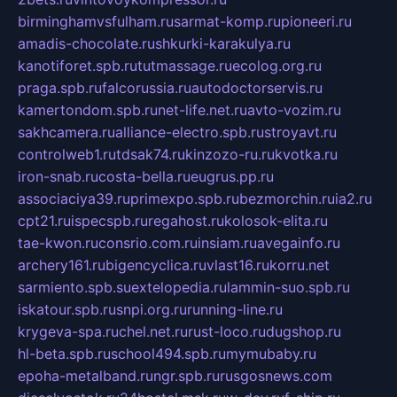
birminghamvsfulham.ru
sarmat-komp.ru
pioneeri.ru
amadis-chocolate.ru
shkurki-karakulya.ru
kanotiforet.spb.ru
tutmassage.ru
ecolog.org.ru
praga.spb.ru
falcorussia.ru
autodoctorservis.ru
kamertondom.spb.ru
net-life.net.ru
avto-vozim.ru
sakhcamera.ru
alliance-electro.spb.ru
stroyavt.ru
controlweb1.ru
tdsak74.ru
kinzozo-ru.ru
kvotka.ru
iron-snab.ru
costa-bella.ru
eugrus.pp.ru
associaciya39.ru
primexpo.spb.ru
bezmorchin.ru
ia2.ru
cpt21.ru
ispecspb.ru
regahost.ru
kolosok-elita.ru
tae-kwon.ru
consrio.com.ru
insiam.ru
avegainfo.ru
archery161.ru
bigencyclica.ru
vlast16.ru
korru.net
sarmiento.spb.su
extelopedia.ru
lammin-suo.spb.ru
iskatour.spb.ru
snpi.org.ru
running-line.ru
krygeva-spa.ru
chel.net.ru
rust-loco.ru
dugshop.ru
hl-beta.spb.ru
school494.spb.ru
mymubaby.ru
epoha-metalband.ru
ngr.spb.ru
rusgosnews.com