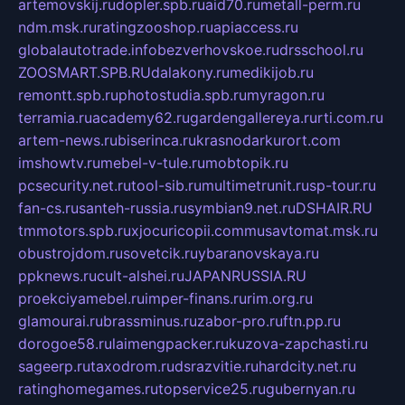
artemovskij.ru
dopler.spb.ru
aid70.ru
metall-perm.ru
ndm.msk.ru
ratingzooshop.ru
apiaccess.ru
globalautotrade.info
bezverhovskoe.ru
drsschool.ru
ZOOSMART.SPB.RU
dalakony.ru
medikijob.ru
remontt.spb.ru
photostudia.spb.ru
myragon.ru
terramia.ru
academy62.ru
gardengallereya.ru
rti.com.ru
artem-news.ru
biserinca.ru
krasnodarkurort.com
imshowtv.ru
mebel-v-tule.ru
mobtopik.ru
pcsecurity.net.ru
tool-sib.ru
multimetrunit.ru
sp-tour.ru
fan-cs.ru
santeh-russia.ru
symbian9.net.ru
DSHAIR.RU
tmmotors.spb.ru
xjocuricopii.com
musavtomat.msk.ru
obustrojdom.ru
sovetcik.ru
ybaranovskaya.ru
ppknews.ru
cult-alshei.ru
JAPANRUSSIA.RU
proekciyamebel.ru
imper-finans.ru
rim.org.ru
glamourai.ru
brassminus.ru
zabor-pro.ru
ftn.pp.ru
dorogoe58.ru
laimengpacker.ru
kuzova-zapchasti.ru
sageerp.ru
taxodrom.ru
dsrazvitie.ru
hardcity.net.ru
ratinghomegames.ru
topservice25.ru
gubernyan.ru