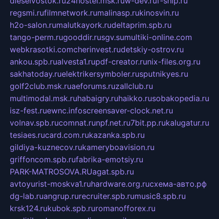
dieselvostok.ru
24hostel.msk.ru
w-dev.ru
f-ship.ru
regsmi.ru
filmnetwork.ru
malinasp.ru
kinosvin.ru
h2o-salon.ru
malutkayork.ru
deltaprim.spb.ru
tango-perm.ru
gooddir.ru
sgv.su
multiki-online.com
webkrasotki.com
cherinvest.ru
detskiy-ostrov.ru
ankou.spb.ru
alvesta1.ru
pdf-creator.ru
nix-files.org.ru
sakhatoday.ru
elektrikersymboler.ru
sputnikyes.ru
golf2club.msk.ru
aeforums.ru
zallclub.ru
multimodal.msk.ru
habaigry.ru
haikko.ru
sobakopedia.ru
isz-fest.ru
ewnc.info
screensaver-clock.net.ru
volnav.spb.ru
comnat.ru
npf.net.ru
7bit.pp.ru
kalugatur.ru
tesiaes.ru
card.com.ru
kazanka.spb.ru
gildiya-kuznecov.ru
kameryboavision.ru
griffoncom.spb.ru
fabrika-emotsiy.ru
PARK-MATROSOVA.RU
agat.spb.ru
avtoyurist-moskva1.ru
hardware.org.ru
схема-авто.рф
dg-lab.ru
angrup.ru
recruiter.spb.ru
music8.spb.ru
krsk124.ru
kubok.spb.ru
romanofforex.ru