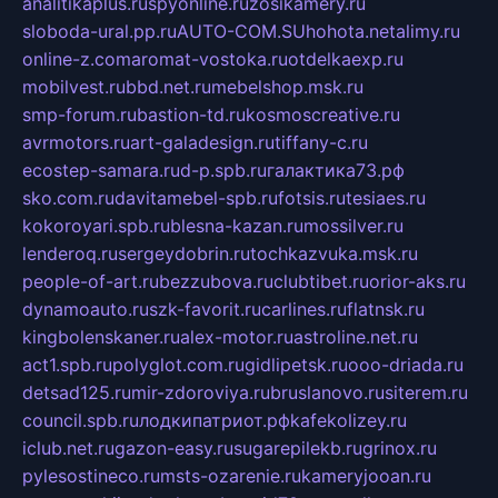
analitikaplus.ru
spyonline.ru
zosikamery.ru
sloboda-ural.pp.ru
AUTO-COM.SU
hohota.net
alimy.ru
online-z.com
aromat-vostoka.ru
otdelkaexp.ru
mobilvest.ru
bbd.net.ru
mebelshop.msk.ru
smp-forum.ru
bastion-td.ru
kosmoscreative.ru
avrmotors.ru
art-galadesign.ru
tiffany-c.ru
ecostep-samara.ru
d-p.spb.ru
галактика73.рф
sko.com.ru
davitamebel-spb.ru
fotsis.ru
tesiaes.ru
kokoroyari.spb.ru
blesna-kazan.ru
mossilver.ru
lenderoq.ru
sergeydobrin.ru
tochkazvuka.msk.ru
people-of-art.ru
bezzubova.ru
clubtibet.ru
orior-aks.ru
dynamoauto.ru
szk-favorit.ru
carlines.ru
flatnsk.ru
kingbolenskaner.ru
alex-motor.ru
astroline.net.ru
act1.spb.ru
polyglot.com.ru
gidlipetsk.ru
ooo-driada.ru
detsad125.ru
mir-zdoroviya.ru
bruslanovo.ru
siterem.ru
council.spb.ru
лодкипатриот.рф
kafekolizey.ru
iclub.net.ru
gazon-easy.ru
sugarepilekb.ru
grinox.ru
pylesostineco.ru
msts-ozarenie.ru
kameryjooan.ru