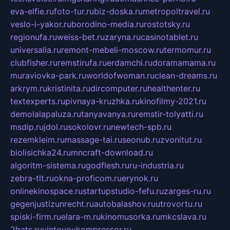
eva-elfie.ru
foto-tur.ru
biz-doska.ru
metropoltravel.ru
veslo-i-yakor.ru
borodino-media.ru
rostotsky.ru
regionufa.ru
weiss-bet.ru
zaryna.ru
casinotablet.ru
universalia.ru
remont-mebeli-moscow.ru
termomur.ru
clubfisher.ru
remstirufa.ru
erdamchi.ru
doramamama.ru
muraviovka-park.ru
worldofwoman.ru
clean-dreams.ru
arkrym.ru
kristinita.ru
dircomputer.ru
healthenter.ru
textexperts.ru
pivnaya-kruzhka.ru
kinofilmy-2021.ru
demolalapaluza.ru
tanyavanya.ru
remstir-tolyatti.ru
msdip.ru
jdol.ru
sokolovr.ru
newtech-spb.ru
rezemkleim.ru
massage-tai.ru
seonub.ru
zvonitut.ru
biolisichka24.ru
mncraft-download.ru
algoritm-sistema.ru
godflesh.ru
ru-industria.ru
zebra-tlt.ru
okna-proficom.ru
erynok.ru
onlinekinospace.ru
startupstudio-fefu.ru
zarges-ru.ru
gegenjustizunrecht.ru
autobalashov.ru
utrovortu.ru
spiski-firm.ru
elara-m.ru
kinomusorka.ru
mkcslava.ru
2bets.ru
vintovoykompressor.ru