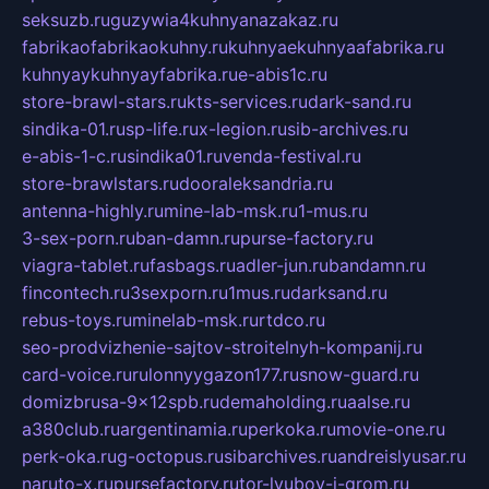
seksuzb.ru
guzywia4kuhnyanazakaz.ru
fabrikaofabrikaokuhny.ru
kuhnyaekuhnyaafabrika.ru
kuhnyaykuhnyayfabrika.ru
e-abis1c.ru
store-brawl-stars.ru
kts-services.ru
dark-sand.ru
sindika-01.ru
sp-life.ru
x-legion.ru
sib-archives.ru
e-abis-1-c.ru
sindika01.ru
venda-festival.ru
store-brawlstars.ru
dooraleksandria.ru
antenna-highly.ru
mine-lab-msk.ru
1-mus.ru
3-sex-porn.ru
ban-damn.ru
purse-factory.ru
viagra-tablet.ru
fasbags.ru
adler-jun.ru
bandamn.ru
fincontech.ru
3sexporn.ru
1mus.ru
darksand.ru
rebus-toys.ru
minelab-msk.ru
rtdco.ru
seo-prodvizhenie-sajtov-stroitelnyh-kompanij.ru
card-voice.ru
rulonnyygazon177.ru
snow-guard.ru
domizbrusa-9x12spb.ru
demaholding.ru
aalse.ru
a380club.ru
argentinamia.ru
perkoka.ru
movie-one.ru
perk-oka.ru
g-octopus.ru
sibarchives.ru
andreislyusar.ru
naruto-x.ru
pursefactory.ru
tor-lyubov-i-grom.ru