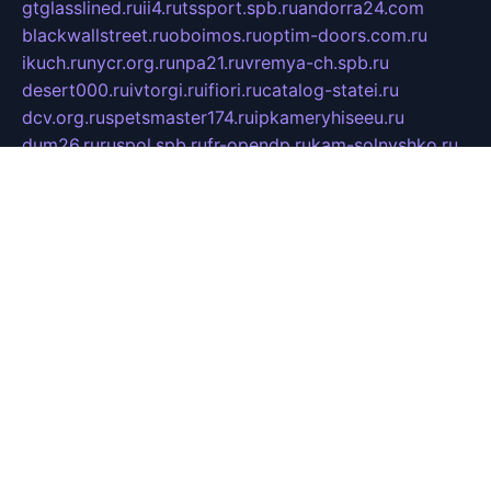
gtglasslined.ru
ii4.ru
tssport.spb.ru
andorra24.com
blackwallstreet.ru
oboimos.ru
optim-doors.com.ru
ikuch.ru
nycr.org.ru
npa21.ru
vremya-ch.spb.ru
desert000.ru
ivtorgi.ru
ifiori.ru
catalog-statei.ru
dcv.org.ru
spetsmaster174.ru
ipkameryhiseeu.ru
dum26.ru
ruspol.spb.ru
fr-opendp.ru
kam-solnyshko.ru
cheyenne-arapaho.ru
sevzapmetal.spb.ru
ted-lapidus.spb.ru
parasite-eliminator.ru
sigma-complete.ru
modernworld.ru
dama-moda.ru
eholot-group.ru
sk-nvkz.ru
DRONGOLD.RU
democratia2.ru
i-farmer.ru
mass-sport.org
jablonex.spb.ru
bookmess.ru
linkword.ru
refineua.com.ru
cs-spec.net.ru
altay-mebel.ru
DNK-THEATRE.RU
mechaniks.spb.ru
ipcamtechage.ru
skosta.ru
a-sun.ru
stroy-ldsp.ru
snowlands.org.ru
childrensshoes.ru
mrlizzy.ru
mebelsofiakrd.ru
bulizhenko.ru
rumantick.net.ru
mtszerno.ru
daily-fishing.ru
glushiteli-v-spb.ru
megasat.org.ru