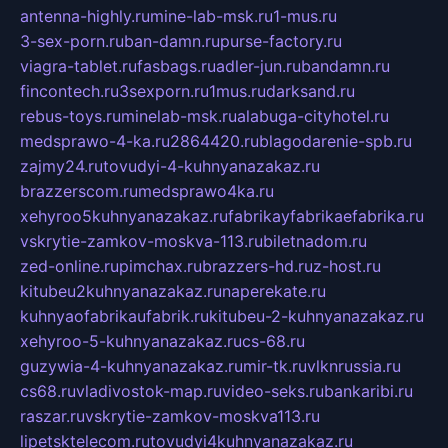
antenna-highly.ru
mine-lab-msk.ru
1-mus.ru
3-sex-porn.ru
ban-damn.ru
purse-factory.ru
viagra-tablet.ru
fasbags.ru
adler-jun.ru
bandamn.ru
fincontech.ru
3sexporn.ru
1mus.ru
darksand.ru
rebus-toys.ru
minelab-msk.ru
alabuga-cityhotel.ru
medsprawo-4-ka.ru
2864420.ru
blagodarenie-spb.ru
zajmy24.ru
tovudyi-4-kuhnyanazakaz.ru
brazzerscom.ru
medsprawo4ka.ru
xehyroo5kuhnyanazakaz.ru
fabrikayfabrikaefabrika.ru
vskrytie-zamkov-moskva-113.ru
biletnadom.ru
zed-online.ru
pimchax.ru
brazzers-hd.ru
z-host.ru
kitubeu2kuhnyanazakaz.ru
naperekate.ru
kuhnyaofabrikaufabrik.ru
kitubeu-2-kuhnyanazakaz.ru
xehyroo-5-kuhnyanazakaz.ru
cs-68.ru
guzywia-4-kuhnyanazakaz.ru
mir-tk.ru
vlknrussia.ru
cs68.ru
vladivostok-map.ru
video-seks.ru
bankaribi.ru
raszar.ru
vskrytie-zamkov-moskva113.ru
lipetsktelecom.ru
tovudyi4kuhnyanazakaz.ru