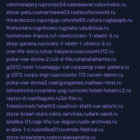
velotrenajery.ru
pronso54.ru
lenasever.ru
lovinskix.ru
show-pets.ru
smartnews03.ru
discofoxworld.ru
miraclecoon.ru
pongup.ru
hostel65.ru
liura.ru
glasspb.ru
firehunters.ru
gribowo.ru
gnalis.ru
bulkitula.ru
hometown-france.ru
1-xbeticricetc-1-xbetti-5.ru
shop-garena.ru
cricetc-1-xbetr-1-xbetcc-2.ru
one-life-story.ru
top-halyava.ru
accounts112.ru
poka-vse-doma-2.ru
3-d-file.ru
hahahaharms.ru
g2012.ru
tst-1.ru
shaggy-cat.ru
opsmgr.ru
ev-gallery.ru
g-2012.ru
ops-mgr.ru
accounts-112.ru
csm-demo.ru
poka-vse-doma2.ru
airgungames.ru
allseo-host.ru
tehosmotre.ru
varieta-yug.ru
cricetc1xbetr1xbetcc2.ru
raytor-d.ru
atillagunn.ru
3d-file.ru
1xbeticricetc1xbetti5.ru
uafoot-statti.ru
e-abis1c.ru
store-brawl-stars.ru
kts-services.ru
dark-sand.ru
sindika-01.ru
sp-life.ru
x-legion.ru
sib-archives.ru
e-abis-1-c.ru
sindika01.ru
venda-festival.ru
store-brawlstars.ru
dooraleksandria.ru