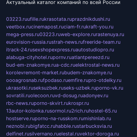
Актуальный каталог компаний по всей России
03223.ru
ufille.ru
krasotata.ru
prazdnikdushi.ru
veetbox.ru
cinemapost.ru
ciam-fr.ru
kraft-you.ru
mega-press.ru
03223.ru
web-explore.ru
rastenuya.ru
eurovision-russia.ru
strah-news.ru
freeride-team.ru
itrack-24.ru
sexshopexpress.ru
autostudiopro.ru
alabuga-cityhotel.ru
pornv.ru
atlantpereezd.ru
bud-em-znakomye.ru
a-cdc.ru
elektrostal-news.ru
korolevremont-market.ru
budem-znakomye.ru
oooagrosnab.ru
fpodaso.ru
emfire.ru
pro-otdelky.ru
ukrasotki.ru
seksuzbek.ru
seks-uzbek.ru
porno-vk.ru
sovratili.ru
olecoon.ru
vd-dosug.ru
adonyev.ru
rbc-news.ru
porno-skvirt.ru
krospr.ru
13autor-kolonka.ru
sormol.ru
2rich.ru
hostel-65.ru
hostserve.ru
porno-na-russkom.ru
mishinlab.ru
neznobi.ru
bigfatcc.ru
habble.ru
starbucksvia.ru
delfinet.ru
silvernano.ru
elestal.ru
vektor-doroga.ru