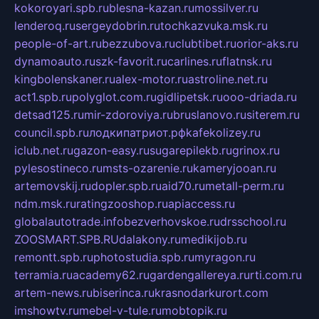
kokoroyari.spb.ru
blesna-kazan.ru
mossilver.ru
lenderoq.ru
sergeydobrin.ru
tochkazvuka.msk.ru
people-of-art.ru
bezzubova.ru
clubtibet.ru
orior-aks.ru
dynamoauto.ru
szk-favorit.ru
carlines.ru
flatnsk.ru
kingbolenskaner.ru
alex-motor.ru
astroline.net.ru
act1.spb.ru
polyglot.com.ru
gidlipetsk.ru
ooo-driada.ru
detsad125.ru
mir-zdoroviya.ru
bruslanovo.ru
siterem.ru
council.spb.ru
лодкипатриот.рф
kafekolizey.ru
iclub.net.ru
gazon-easy.ru
sugarepilekb.ru
grinox.ru
pylesostineco.ru
msts-ozarenie.ru
kameryjooan.ru
artemovskij.ru
dopler.spb.ru
aid70.ru
metall-perm.ru
ndm.msk.ru
ratingzooshop.ru
apiaccess.ru
globalautotrade.info
bezverhovskoe.ru
drsschool.ru
ZOOSMART.SPB.RU
dalakony.ru
medikijob.ru
remontt.spb.ru
photostudia.spb.ru
myragon.ru
terramia.ru
academy62.ru
gardengallereya.ru
rti.com.ru
artem-news.ru
biserinca.ru
krasnodarkurort.com
imshowtv.ru
mebel-v-tule.ru
mobtopik.ru