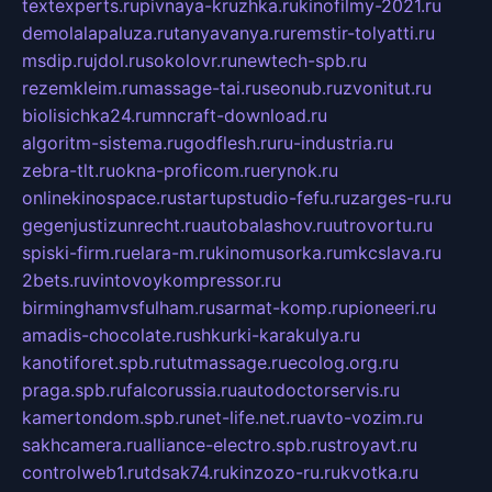
textexperts.ru
pivnaya-kruzhka.ru
kinofilmy-2021.ru
demolalapaluza.ru
tanyavanya.ru
remstir-tolyatti.ru
msdip.ru
jdol.ru
sokolovr.ru
newtech-spb.ru
rezemkleim.ru
massage-tai.ru
seonub.ru
zvonitut.ru
biolisichka24.ru
mncraft-download.ru
algoritm-sistema.ru
godflesh.ru
ru-industria.ru
zebra-tlt.ru
okna-proficom.ru
erynok.ru
onlinekinospace.ru
startupstudio-fefu.ru
zarges-ru.ru
gegenjustizunrecht.ru
autobalashov.ru
utrovortu.ru
spiski-firm.ru
elara-m.ru
kinomusorka.ru
mkcslava.ru
2bets.ru
vintovoykompressor.ru
birminghamvsfulham.ru
sarmat-komp.ru
pioneeri.ru
amadis-chocolate.ru
shkurki-karakulya.ru
kanotiforet.spb.ru
tutmassage.ru
ecolog.org.ru
praga.spb.ru
falcorussia.ru
autodoctorservis.ru
kamertondom.spb.ru
net-life.net.ru
avto-vozim.ru
sakhcamera.ru
alliance-electro.spb.ru
stroyavt.ru
controlweb1.ru
tdsak74.ru
kinzozo-ru.ru
kvotka.ru