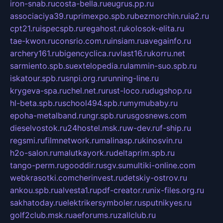
iron-snab.ru
costa-bella.ru
eugrus.pp.ru
associaciya39.ru
primexpo.spb.ru
bezmorchin.ru
ia2.ru
cpt21.ru
ispecspb.ru
regahost.ru
kolosok-elita.ru
tae-kwon.ru
consrio.com.ru
insiam.ru
avegainfo.ru
archery161.ru
bigencyclica.ru
vlast16.ru
korru.net
sarmiento.spb.su
extelopedia.ru
lammin-suo.spb.ru
iskatour.spb.ru
snpi.org.ru
running-line.ru
krygeva-spa.ru
chel.net.ru
rust-loco.ru
dugshop.ru
hl-beta.spb.ru
school494.spb.ru
mymubaby.ru
epoha-metalband.ru
ngr.spb.ru
rusgosnews.com
dieselvostok.ru
24hostel.msk.ru
w-dev.ru
f-ship.ru
regsmi.ru
filmnetwork.ru
malinasp.ru
kinosvin.ru
h2o-salon.ru
malutkayork.ru
deltaprim.spb.ru
tango-perm.ru
gooddir.ru
sgv.su
multiki-online.com
webkrasotki.com
cherinvest.ru
detskiy-ostrov.ru
ankou.spb.ru
alvesta1.ru
pdf-creator.ru
nix-files.org.ru
sakhatoday.ru
elektrikersymboler.ru
sputnikyes.ru
golf2club.msk.ru
aeforums.ru
zallclub.ru