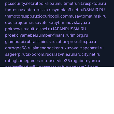
pcsecurity.net.ru
tool-sib.ru
multimetrunit.ru
sp-tour.ru
fan-cs.ru
santeh-russia.ru
symbian9.net.ru
DSHAIR.RU
tmmotors.spb.ru
xjocuricopii.com
musavtomat.msk.ru
obustrojdom.ru
sovetcik.ru
ybaranovskaya.ru
ppknews.ru
cult-alshei.ru
JAPANRUSSIA.RU
proekciyamebel.ru
imper-finans.ru
rim.org.ru
glamourai.ru
brassminus.ru
zabor-pro.ru
ftn.pp.ru
dorogoe58.ru
laimengpacker.ru
kuzova-zapchasti.ru
sageerp.ru
taxodrom.ru
dsrazvitie.ru
hardcity.net.ru
ratinghomegames.ru
topservice25.ru
gubernyan.ru
gtglasslined.ru
ii4.ru
tssport.spb.ru
andorra24.com
blackwallstreet.ru
oboimos.ru
optim-doors.com.ru
ikuch.ru
nycr.org.ru
npa21.ru
vremya-ch.spb.ru
desert000.ru
ivtorgi.ru
ifiori.ru
catalog-statei.ru
dcv.org.ru
spetsmaster174.ru
ipkameryhiseeu.ru
dum26.ru
ruspol.spb.ru
fr-opendp.ru
kam-solnyshko.ru
cheyenne-arapaho.ru
sevzapmetal.spb.ru
ted-lapidus.spb.ru
parasite-eliminator.ru