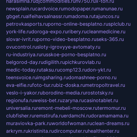
narasimha.ru
djcommodities.ru
nv750.ru
x-ton.ru
newsplain.ru
cardvoice.ru
modopaper.ru
manunae.ru
gbget.ru
alfeihavsalnassr.ru
madoma.ru
tajuncos.ru
petrovkasports.ru
porno-online-besplatno.ru
splclub.ru
york-life.ru
doroga-expo.ru
ribery.ru
cleanmedicine.ru
slovar-ivrit.ru
porno-video-besplatno.ru
seks-365.ru
ovucontrol.ru
sloty-igrovyye-avtomaty.ru
ru-industriya.ru
russkoe-porno-besplatno.ru
belgorod-day.ru
digilith.ru
pichkurovlab.ru
medic-today.ru
taksu.ru
comp123.ru
don-ykt.ru
teensvoice.ru
imgsharing.ru
domashnee-porno.ru
eva-elfie.ru
foto-tur.ru
biz-doska.ru
metropoltravel.ru
veslo-i-yakor.ru
borodino-media.ru
rostotsky.ru
regionufa.ru
weiss-bet.ru
zaryna.ru
casinotablet.ru
universalia.ru
remont-mebeli-moscow.ru
termomur.ru
clubfisher.ru
remstirufa.ru
erdamchi.ru
doramamama.ru
muraviovka-park.ru
worldofwoman.ru
clean-dreams.ru
arkrym.ru
kristinita.ru
dircomputer.ru
healthenter.ru