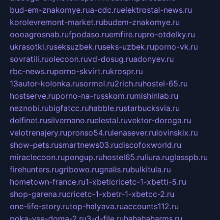
bud-em-znakomye.ru
a-cdc.ru
elektrostal-news.ru
korolevremont-market.ru
budem-znakomye.ru
oooagrosnab.ru
fpodaso.ru
emfire.ru
pro-otdelky.ru
ukrasotki.ru
seksuzbek.ru
seks-uzbek.ru
porno-vk.ru
sovratili.ru
olecoon.ru
vd-dosug.ru
adonyev.ru
rbc-news.ru
porno-skvirt.ru
krospr.ru
13autor-kolonka.ru
sormol.ru
2rich.ru
hostel-65.ru
hostserve.ru
porno-na-russkom.ru
mishinlab.ru
neznobi.ru
bigfatcc.ru
habble.ru
starbucksvia.ru
delfinet.ru
silvernano.ru
elestal.ru
vektor-doroga.ru
velotrenajery.ru
pronso54.ru
lenasever.ru
lovinskix.ru
show-pets.ru
smartnews03.ru
discofoxworld.ru
miraclecoon.ru
pongup.ru
hostel65.ru
liura.ru
glasspb.ru
firehunters.ru
gribowo.ru
gnalis.ru
bulkitula.ru
hometown-france.ru
1-xbeticricetc-1-xbetti-5.ru
shop-garena.ru
cricetc-1-xbetr-1-xbetcc-2.ru
one-life-story.ru
top-halyava.ru
accounts112.ru
poka-vse-doma-2.ru
3-d-file.ru
hahahaharms.ru