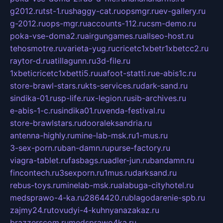
g2012.ru
tst-1.ru
shaggy-cat.ru
opsmgr.ru
ev-gallery.ru
g-2012.ru
ops-mgr.ru
accounts-112.ru
csm-demo.ru
poka-vse-doma2.ru
airgungames.ru
allseo-host.ru
tehosmotre.ru
varieta-yug.ru
cricetc1xbetr1xbetcc2.ru
raytor-d.ru
atillagunn.ru
3d-file.ru
1xbeticricetc1xbetti5.ru
uafoot-statti.ru
e-abis1c.ru
store-brawl-stars.ru
kts-services.ru
dark-sand.ru
sindika-01.ru
sp-life.ru
x-legion.ru
sib-archives.ru
e-abis-1-c.ru
sindika01.ru
venda-festival.ru
store-brawlstars.ru
dooraleksandria.ru
antenna-highly.ru
mine-lab-msk.ru
1-mus.ru
3-sex-porn.ru
ban-damn.ru
purse-factory.ru
viagra-tablet.ru
fasbags.ru
adler-jun.ru
bandamn.ru
fincontech.ru
3sexporn.ru
1mus.ru
darksand.ru
rebus-toys.ru
minelab-msk.ru
alabuga-cityhotel.ru
medsprawo-4-ka.ru
2864420.ru
blagodarenie-spb.ru
zajmy24.ru
tovudyi-4-kuhnyanazakaz.ru
brazzerscom.ru
medsprawo4ka.ru