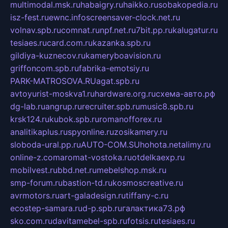
multimodal.msk.ru
habaigry.ru
haikko.ru
sobakopedia.ru
isz-fest.ru
ewnc.info
screensaver-clock.net.ru
volnav.spb.ru
comnat.ru
npf.net.ru
7bit.pp.ru
kalugatur.ru
tesiaes.ru
card.com.ru
kazanka.spb.ru
gildiya-kuznecov.ru
kameryboavision.ru
griffoncom.spb.ru
fabrika-emotsiy.ru
PARK-MATROSOVA.RU
agat.spb.ru
avtoyurist-moskva1.ru
hardware.org.ru
схема-авто.рф
dg-lab.ru
angrup.ru
recruiter.spb.ru
music8.spb.ru
krsk124.ru
kubok.spb.ru
romanofforex.ru
analitikaplus.ru
spyonline.ru
zosikamery.ru
sloboda-ural.pp.ru
AUTO-COM.SU
hohota.net
alimy.ru
online-z.com
aromat-vostoka.ru
otdelkaexp.ru
mobilvest.ru
bbd.net.ru
mebelshop.msk.ru
smp-forum.ru
bastion-td.ru
kosmoscreative.ru
avrmotors.ru
art-galadesign.ru
tiffany-c.ru
ecostep-samara.ru
d-p.spb.ru
галактика73.рф
sko.com.ru
davitamebel-spb.ru
fotsis.ru
tesiaes.ru