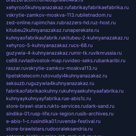
xehyroo5kuhnyanazakaz.ru
fabrikayfabrikaefabrika.ru
vskrytie-zamkov-moskva-113.ru
biletnadom.ru
zed-online.ru
pimchax.ru
brazzers-hd.ru
z-host.ru
kitubeu2kuhnyanazakaz.ru
naperekate.ru
kuhnyaofabrikaufabrik.ru
kitubeu-2-kuhnyanazakaz.ru
xehyroo-5-kuhnyanazakaz.ru
cs-68.ru
guzywia-4-kuhnyanazakaz.ru
mir-tk.ru
vlknrussia.ru
cs68.ru
vladivostok-map.ru
video-seks.ru
bankaribi.ru
raszar.ru
vskrytie-zamkov-moskva113.ru
lipetsktelecom.ru
tovudyi4kuhnyanazakaz.ru
seksuzb.ru
guzywia4kuhnyanazakaz.ru
fabrikaofabrikaokuhny.ru
kuhnyaekuhnyaafabrika.ru
kuhnyaykuhnyayfabrika.ru
e-abis1c.ru
store-brawl-stars.ru
kts-services.ru
dark-sand.ru
sindika-01.ru
sp-life.ru
x-legion.ru
sib-archives.ru
e-abis-1-c.ru
sindika01.ru
venda-festival.ru
store-brawlstars.ru
dooraleksandria.ru