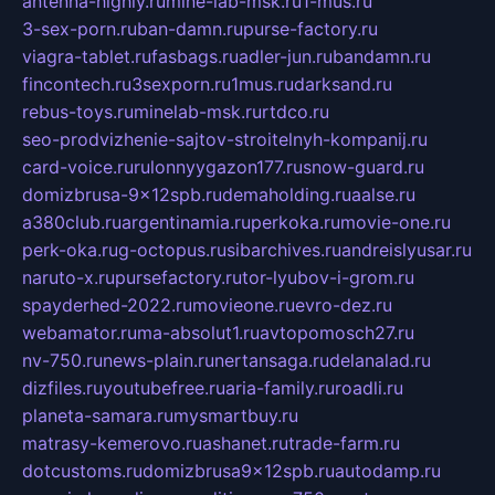
antenna-highly.ru
mine-lab-msk.ru
1-mus.ru
3-sex-porn.ru
ban-damn.ru
purse-factory.ru
viagra-tablet.ru
fasbags.ru
adler-jun.ru
bandamn.ru
fincontech.ru
3sexporn.ru
1mus.ru
darksand.ru
rebus-toys.ru
minelab-msk.ru
rtdco.ru
seo-prodvizhenie-sajtov-stroitelnyh-kompanij.ru
card-voice.ru
rulonnyygazon177.ru
snow-guard.ru
domizbrusa-9x12spb.ru
demaholding.ru
aalse.ru
a380club.ru
argentinamia.ru
perkoka.ru
movie-one.ru
perk-oka.ru
g-octopus.ru
sibarchives.ru
andreislyusar.ru
naruto-x.ru
pursefactory.ru
tor-lyubov-i-grom.ru
spayderhed-2022.ru
movieone.ru
evro-dez.ru
webamator.ru
ma-absolut1.ru
avtopomosch27.ru
nv-750.ru
news-plain.ru
nertansaga.ru
delanalad.ru
dizfiles.ru
youtubefree.ru
aria-family.ru
roadli.ru
planeta-samara.ru
mysmartbuy.ru
matrasy-kemerovo.ru
ashanet.ru
trade-farm.ru
dotcustoms.ru
domizbrusa9x12spb.ru
autodamp.ru