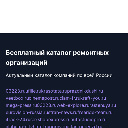
Бесплатный каталог ремонтных
организаций
Актуальный каталог компаний по всей России
03223.ru
ufille.ru
krasotata.ru
prazdnikdushi.ru
veetbox.ru
cinemapost.ru
ciam-fr.ru
kraft-you.ru
mega-press.ru
03223.ru
web-explore.ru
rastenuya.ru
eurovision-russia.ru
strah-news.ru
freeride-team.ru
itrack-24.ru
sexshopexpress.ru
autostudiopro.ru
alabuga-cityhotel.ru
pornv.ru
atlantpereezd.ru