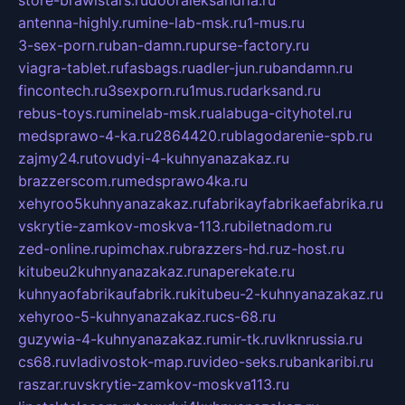
antenna-highly.ru
mine-lab-msk.ru
1-mus.ru
3-sex-porn.ru
ban-damn.ru
purse-factory.ru
viagra-tablet.ru
fasbags.ru
adler-jun.ru
bandamn.ru
fincontech.ru
3sexporn.ru
1mus.ru
darksand.ru
rebus-toys.ru
minelab-msk.ru
alabuga-cityhotel.ru
medsprawo-4-ka.ru
2864420.ru
blagodarenie-spb.ru
zajmy24.ru
tovudyi-4-kuhnyanazakaz.ru
brazzerscom.ru
medsprawo4ka.ru
xehyroo5kuhnyanazakaz.ru
fabrikayfabrikaefabrika.ru
vskrytie-zamkov-moskva-113.ru
biletnadom.ru
zed-online.ru
pimchax.ru
brazzers-hd.ru
z-host.ru
kitubeu2kuhnyanazakaz.ru
naperekate.ru
kuhnyaofabrikaufabrik.ru
kitubeu-2-kuhnyanazakaz.ru
xehyroo-5-kuhnyanazakaz.ru
cs-68.ru
guzywia-4-kuhnyanazakaz.ru
mir-tk.ru
vlknrussia.ru
cs68.ru
vladivostok-map.ru
video-seks.ru
bankaribi.ru
raszar.ru
vskrytie-zamkov-moskva113.ru