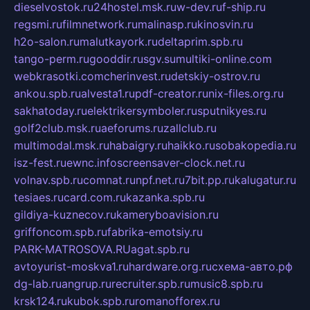
dieselvostok.ru
24hostel.msk.ru
w-dev.ru
f-ship.ru
regsmi.ru
filmnetwork.ru
malinasp.ru
kinosvin.ru
h2o-salon.ru
malutkayork.ru
deltaprim.spb.ru
tango-perm.ru
gooddir.ru
sgv.su
multiki-online.com
webkrasotki.com
cherinvest.ru
detskiy-ostrov.ru
ankou.spb.ru
alvesta1.ru
pdf-creator.ru
nix-files.org.ru
sakhatoday.ru
elektrikersymboler.ru
sputnikyes.ru
golf2club.msk.ru
aeforums.ru
zallclub.ru
multimodal.msk.ru
habaigry.ru
haikko.ru
sobakopedia.ru
isz-fest.ru
ewnc.info
screensaver-clock.net.ru
volnav.spb.ru
comnat.ru
npf.net.ru
7bit.pp.ru
kalugatur.ru
tesiaes.ru
card.com.ru
kazanka.spb.ru
gildiya-kuznecov.ru
kameryboavision.ru
griffoncom.spb.ru
fabrika-emotsiy.ru
PARK-MATROSOVA.RU
agat.spb.ru
avtoyurist-moskva1.ru
hardware.org.ru
схема-авто.рф
dg-lab.ru
angrup.ru
recruiter.spb.ru
music8.spb.ru
krsk124.ru
kubok.spb.ru
romanofforex.ru