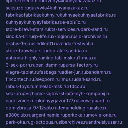
lipetsktelecom.ru
tovudyi4kuhnyanazakaz.ru
seksuzb.ru
guzywia4kuhnyanazakaz.ru
fabrikaofabrikaokuhny.ru
kuhnyaekuhnyaafabrika.ru
kuhnyaykuhnyayfabrika.ru
e-abis1c.ru
store-brawl-stars.ru
kts-services.ru
dark-sand.ru
sindika-01.ru
sp-life.ru
x-legion.ru
sib-archives.ru
e-abis-1-c.ru
sindika01.ru
venda-festival.ru
store-brawlstars.ru
dooraleksandria.ru
antenna-highly.ru
mine-lab-msk.ru
1-mus.ru
3-sex-porn.ru
ban-damn.ru
purse-factory.ru
viagra-tablet.ru
fasbags.ru
adler-jun.ru
bandamn.ru
fincontech.ru
3sexporn.ru
1mus.ru
darksand.ru
rebus-toys.ru
minelab-msk.ru
rtdco.ru
seo-prodvizhenie-sajtov-stroitelnyh-kompanij.ru
card-voice.ru
rulonnyygazon177.ru
snow-guard.ru
domizbrusa-9x12spb.ru
demaholding.ru
aalse.ru
a380club.ru
argentinamia.ru
perkoka.ru
movie-one.ru
perk-oka.ru
g-octopus.ru
sibarchives.ru
andreislyusar.ru