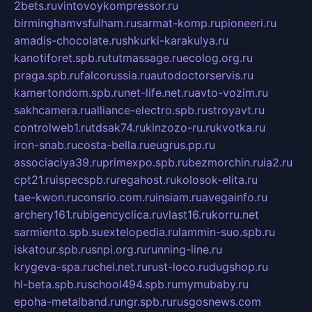
2bets.ru
vintovoykompressor.ru
birminghamvsfulham.ru
sarmat-komp.ru
pioneeri.ru
amadis-chocolate.ru
shkurki-karakulya.ru
kanotiforet.spb.ru
tutmassage.ru
ecolog.org.ru
praga.spb.ru
falcorussia.ru
autodoctorservis.ru
kamertondom.spb.ru
net-life.net.ru
avto-vozim.ru
sakhcamera.ru
alliance-electro.spb.ru
stroyavt.ru
controlweb1.ru
tdsak74.ru
kinzozo-ru.ru
kvotka.ru
iron-snab.ru
costa-bella.ru
eugrus.pp.ru
associaciya39.ru
primexpo.spb.ru
bezmorchin.ru
ia2.ru
cpt21.ru
ispecspb.ru
regahost.ru
kolosok-elita.ru
tae-kwon.ru
consrio.com.ru
insiam.ru
avegainfo.ru
archery161.ru
bigencyclica.ru
vlast16.ru
korru.net
sarmiento.spb.su
extelopedia.ru
lammin-suo.spb.ru
iskatour.spb.ru
snpi.org.ru
running-line.ru
krygeva-spa.ru
chel.net.ru
rust-loco.ru
dugshop.ru
hl-beta.spb.ru
school494.spb.ru
mymubaby.ru
epoha-metalband.ru
ngr.spb.ru
rusgosnews.com