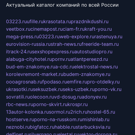
Актуальный каталог компаний по всей России
03223.ru
ufille.ru
krasotata.ru
prazdnikdushi.ru
veetbox.ru
cinemapost.ru
ciam-fr.ru
kraft-you.ru
mega-press.ru
03223.ru
web-explore.ru
rastenuya.ru
eurovision-russia.ru
strah-news.ru
freeride-team.ru
itrack-24.ru
sexshopexpress.ru
autostudiopro.ru
alabuga-cityhotel.ru
pornv.ru
atlantpereezd.ru
bud-em-znakomye.ru
a-cdc.ru
elektrostal-news.ru
korolevremont-market.ru
budem-znakomye.ru
oooagrosnab.ru
fpodaso.ru
emfire.ru
pro-otdelky.ru
ukrasotki.ru
seksuzbek.ru
seks-uzbek.ru
porno-vk.ru
sovratili.ru
olecoon.ru
vd-dosug.ru
adonyev.ru
rbc-news.ru
porno-skvirt.ru
krospr.ru
13autor-kolonka.ru
sormol.ru
2rich.ru
hostel-65.ru
hostserve.ru
porno-na-russkom.ru
mishinlab.ru
neznobi.ru
bigfatcc.ru
habble.ru
starbucksvia.ru
delfinet.ru
silvernano.ru
elestal.ru
vektor-doroga.ru