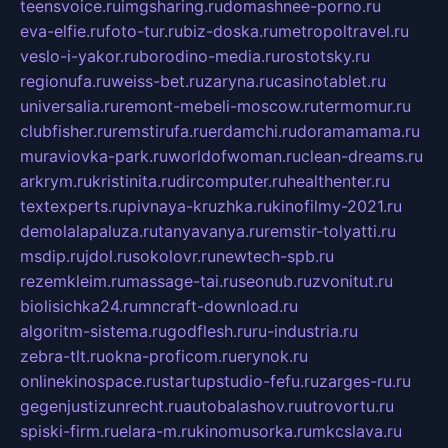
teensvoice.ru
imgsharing.ru
domashnee-porno.ru
eva-elfie.ru
foto-tur.ru
biz-doska.ru
metropoltravel.ru
veslo-i-yakor.ru
borodino-media.ru
rostotsky.ru
regionufa.ru
weiss-bet.ru
zaryna.ru
casinotablet.ru
universalia.ru
remont-mebeli-moscow.ru
termomur.ru
clubfisher.ru
remstirufa.ru
erdamchi.ru
doramamama.ru
muraviovka-park.ru
worldofwoman.ru
clean-dreams.ru
arkrym.ru
kristinita.ru
dircomputer.ru
healthenter.ru
textexperts.ru
pivnaya-kruzhka.ru
kinofilmy-2021.ru
demolalapaluza.ru
tanyavanya.ru
remstir-tolyatti.ru
msdip.ru
jdol.ru
sokolovr.ru
newtech-spb.ru
rezemkleim.ru
massage-tai.ru
seonub.ru
zvonitut.ru
biolisichka24.ru
mncraft-download.ru
algoritm-sistema.ru
godflesh.ru
ru-industria.ru
zebra-tlt.ru
okna-proficom.ru
erynok.ru
onlinekinospace.ru
startupstudio-fefu.ru
zarges-ru.ru
gegenjustizunrecht.ru
autobalashov.ru
utrovortu.ru
spiski-firm.ru
elara-m.ru
kinomusorka.ru
mkcslava.ru