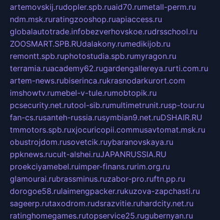
artemovskij.ru
dopler.spb.ru
aid70.ru
metall-perm.ru
ndm.msk.ru
ratingzooshop.ru
apiaccess.ru
globalautotrade.info
bezverhovskoe.ru
drsschool.ru
ZOOSMART.SPB.RU
dalakony.ru
medikijob.ru
remontt.spb.ru
photostudia.spb.ru
myragon.ru
terramia.ru
academy62.ru
gardengallereya.ru
rti.com.ru
artem-news.ru
biserinca.ru
krasnodarkurort.com
imshowtv.ru
mebel-v-tule.ru
mobtopik.ru
pcsecurity.net.ru
tool-sib.ru
multimetrunit.ru
sp-tour.ru
fan-cs.ru
santeh-russia.ru
symbian9.net.ru
DSHAIR.RU
tmmotors.spb.ru
xjocuricopii.com
musavtomat.msk.ru
obustrojdom.ru
sovetcik.ru
ybaranovskaya.ru
ppknews.ru
cult-alshei.ru
JAPANRUSSIA.RU
proekciyamebel.ru
imper-finans.ru
rim.org.ru
glamourai.ru
brassminus.ru
zabor-pro.ru
ftn.pp.ru
dorogoe58.ru
laimengpacker.ru
kuzova-zapchasti.ru
sageerp.ru
taxodrom.ru
dsrazvitie.ru
hardcity.net.ru
ratinghomegames.ru
topservice25.ru
gubernyan.ru