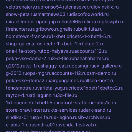
velotrenajery.ru
pronso54.ru
lenasever.ru
lovinskix.ru
show-pets.ru
smartnews03.ru
discofoxworld.ru
miraclecoon.ru
pongup.ru
hostel65.ru
liura.ru
glasspb.ru
firehunters.ru
gribowo.ru
gnalis.ru
bulkitula.ru
hometown-france.ru
1-xbeticricetc-1-xbetti-5.ru
shop-garena.ru
cricetc-1-xbetr-1-xbetcc-2.ru
one-life-story.ru
top-halyava.ru
accounts112.ru
poka-vse-doma-2.ru
3-d-file.ru
hahahaharms.ru
g2012.ru
tst-1.ru
shaggy-cat.ru
opsmgr.ru
ev-gallery.ru
g-2012.ru
ops-mgr.ru
accounts-112.ru
csm-demo.ru
poka-vse-doma2.ru
airgungames.ru
allseo-host.ru
tehosmotre.ru
varieta-yug.ru
cricetc1xbetr1xbetcc2.ru
raytor-d.ru
atillagunn.ru
3d-file.ru
1xbeticricetc1xbetti5.ru
uafoot-statti.ru
e-abis1c.ru
store-brawl-stars.ru
kts-services.ru
dark-sand.ru
sindika-01.ru
sp-life.ru
x-legion.ru
sib-archives.ru
e-abis-1-c.ru
sindika01.ru
venda-festival.ru
store-brawlstars.ru
dooraleksandria.ru