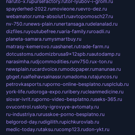
naruto-x.ru
pursefactory.ru
tor-lyubov-i-grom.ru
spayderhed-2022.ru
movieone.ru
evro-dez.ru
webamator.ru
ma-absolut1.ru
avtopomosch27.ru
nv-750.ru
news-plain.ru
nertansaga.ru
delanalad.ru
dizfiles.ru
youtubefree.ru
aria-family.ru
roadli.ru
planeta-samara.ru
mysmartbuy.ru
matrasy-kemerovo.ru
ashanet.ru
trade-farm.ru
dotcustoms.ru
domizbrusa9x12spb.ru
autodamp.ru
narasimha.ru
djcommodities.ru
nv750.ru
x-ton.ru
newsplain.ru
cardvoice.ru
modopaper.ru
manunae.ru
gbget.ru
alfeihavsalnassr.ru
madoma.ru
tajuncos.ru
petrovkasports.ru
porno-online-besplatno.ru
splclub.ru
york-life.ru
doroga-expo.ru
ribery.ru
cleanmedicine.ru
slovar-ivrit.ru
porno-video-besplatno.ru
seks-365.ru
ovucontrol.ru
sloty-igrovyye-avtomaty.ru
ru-industriya.ru
russkoe-porno-besplatno.ru
belgorod-day.ru
digilith.ru
pichkurovlab.ru
medic-today.ru
taksu.ru
comp123.ru
don-ykt.ru