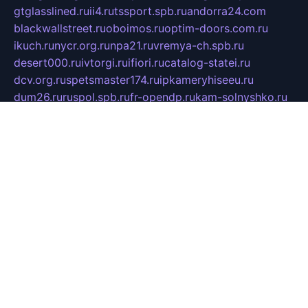
gtglasslined.ru
ii4.ru
tssport.spb.ru
andorra24.com
blackwallstreet.ru
oboimos.ru
optim-doors.com.ru
ikuch.ru
nycr.org.ru
npa21.ru
vremya-ch.spb.ru
desert000.ru
ivtorgi.ru
ifiori.ru
catalog-statei.ru
dcv.org.ru
spetsmaster174.ru
ipkameryhiseeu.ru
dum26.ru
ruspol.spb.ru
fr-opendp.ru
kam-solnyshko.ru
cheyenne-arapaho.ru
sevzapmetal.spb.ru
ted-lapidus.spb.ru
parasite-eliminator.ru
sigma-complete.ru
modernworld.ru
dama-moda.ru
eholot-group.ru
sk-nvkz.ru
DRONGOLD.RU
democratia2.ru
i-farmer.ru
mass-sport.org
jablonex.spb.ru
bookmess.ru
linkword.ru
refineua.com.ru
cs-spec.net.ru
altay-mebel.ru
DNK-THEATRE.RU
mechaniks.spb.ru
ipcamtechage.ru
skosta.ru
a-sun.ru
stroy-ldsp.ru
snowlands.org.ru
childrensshoes.ru
mrlizzy.ru
mebelsofiakrd.ru
bulizhenko.ru
rumantick.net.ru
mtszerno.ru
daily-fishing.ru
glushiteli-v-spb.ru
megasat.org.ru