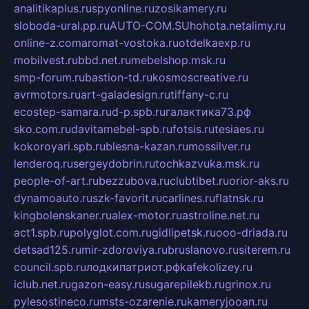
analitikaplus.ru
spyonline.ru
zosikamery.ru
sloboda-ural.pp.ru
AUTO-COM.SU
hohota.net
alimy.ru
online-z.com
aromat-vostoka.ru
otdelkaexp.ru
mobilvest.ru
bbd.net.ru
mebelshop.msk.ru
smp-forum.ru
bastion-td.ru
kosmoscreative.ru
avrmotors.ru
art-galadesign.ru
tiffany-c.ru
ecostep-samara.ru
d-p.spb.ru
галактика73.рф
sko.com.ru
davitamebel-spb.ru
fotsis.ru
tesiaes.ru
kokoroyari.spb.ru
blesna-kazan.ru
mossilver.ru
lenderoq.ru
sergeydobrin.ru
tochkazvuka.msk.ru
people-of-art.ru
bezzubova.ru
clubtibet.ru
orior-aks.ru
dynamoauto.ru
szk-favorit.ru
carlines.ru
flatnsk.ru
kingbolenskaner.ru
alex-motor.ru
astroline.net.ru
act1.spb.ru
polyglot.com.ru
gidlipetsk.ru
ooo-driada.ru
detsad125.ru
mir-zdoroviya.ru
bruslanovo.ru
siterem.ru
council.spb.ru
лодкипатриот.рф
kafekolizey.ru
iclub.net.ru
gazon-easy.ru
sugarepilekb.ru
grinox.ru
pylesostineco.ru
msts-ozarenie.ru
kameryjooan.ru