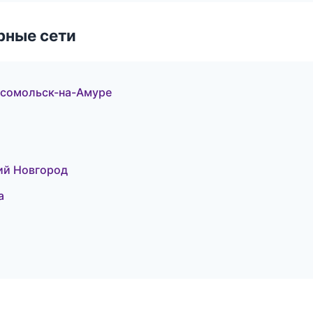
рные сети
мсомольск-на-Амуре
ий Новгород
а