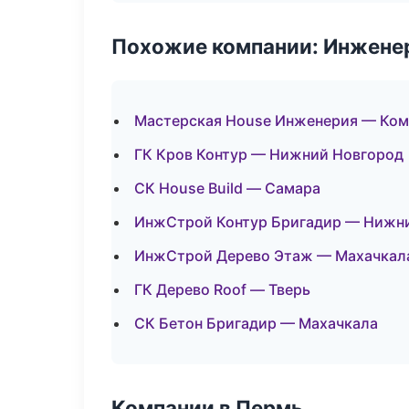
Похожие компании: Инжене
Мастерская House Инженерия — Ко
ГК Кров Контур — Нижний Новгород
СК House Build — Самара
ИнжСтрой Контур Бригадир — Нижн
ИнжСтрой Дерево Этаж — Махачкал
ГК Дерево Roof — Тверь
СК Бетон Бригадир — Махачкала
Компании в Пермь