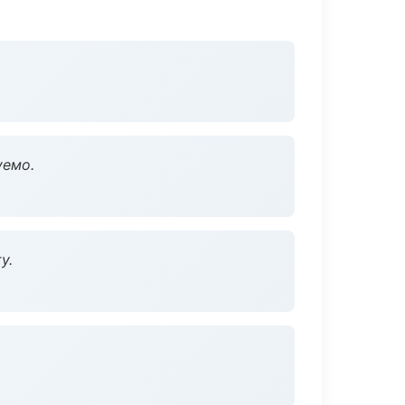
уемо.
у.