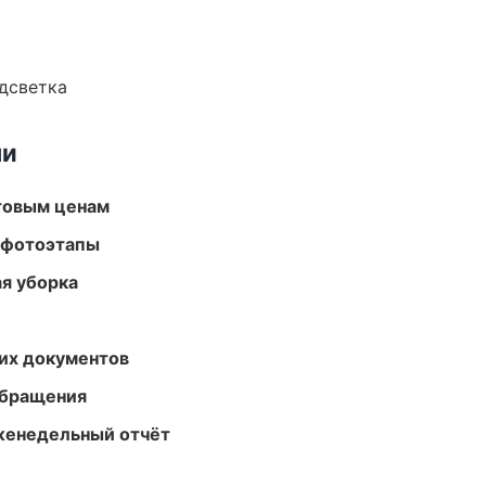
одсветка
ми
птовым ценам
 фотоэтапы
ая уборка
их документов
обращения
женедельный отчёт