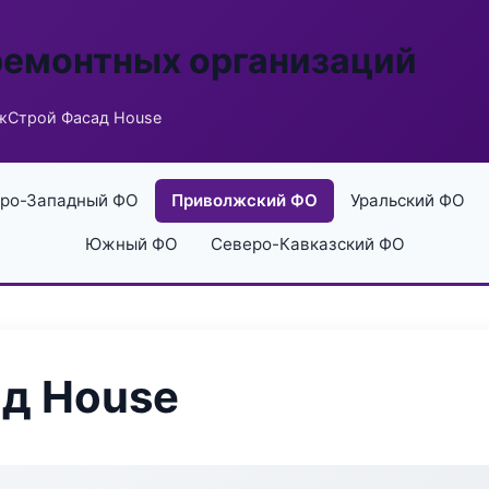
ремонтных организаций
жСтрой Фасад House
ро-Западный ФО
Приволжский ФО
Уральский ФО
Южный ФО
Северо-Кавказский ФО
д House