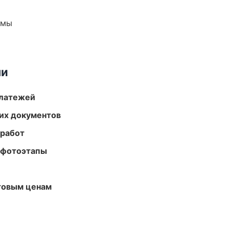
емы
ми
платежей
их документов
 работ
 фотоэтапы
птовым ценам