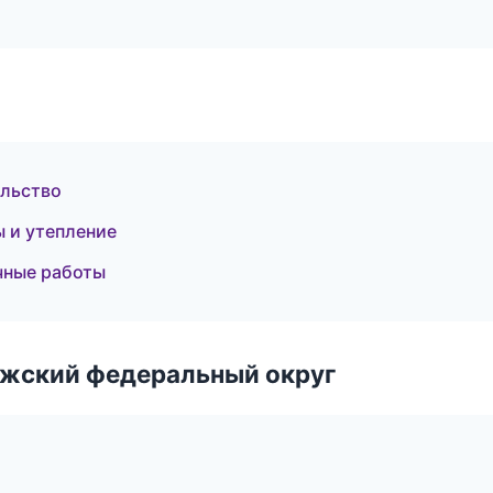
ельство
 и утепление
чные работы
лжский федеральный округ