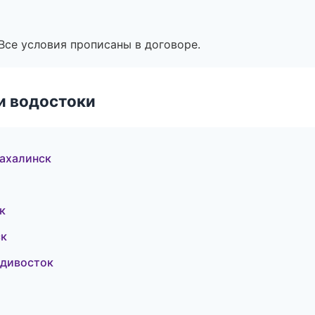
Все условия прописаны в договоре.
и водостоки
ахалинск
к
ск
адивосток