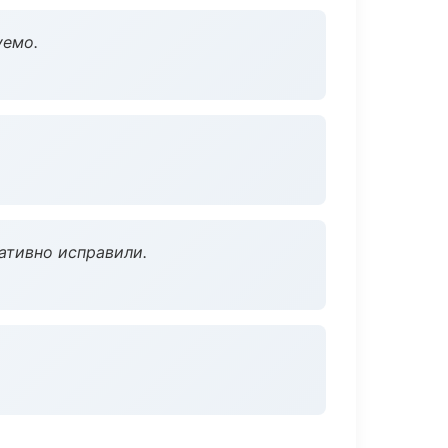
уемо.
ативно исправили.