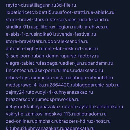
raytor-d.ru
atillagunn.ru
3d-file.ru
1xbeticricetc1xbetti5.ru
uafoot-statti.ru
e-abis1c.ru
store-brawl-stars.ru
kts-services.ru
dark-sand.ru
sindika-01.ru
sp-life.ru
x-legion.ru
sib-archives.ru
e-abis-1-c.ru
sindika01.ru
venda-festival.ru
store-brawlstars.ru
dooraleksandria.ru
antenna-highly.ru
mine-lab-msk.ru
1-mus.ru
3-sex-porn.ru
ban-damn.ru
purse-factory.ru
viagra-tablet.ru
fasbags.ru
adler-jun.ru
bandamn.ru
fincontech.ru
3sexporn.ru
1mus.ru
darksand.ru
rebus-toys.ru
minelab-msk.ru
alabuga-cityhotel.ru
medsprawo-4-ka.ru
2864420.ru
blagodarenie-spb.ru
zajmy24.ru
tovudyi-4-kuhnyanazakaz.ru
brazzerscom.ru
medsprawo4ka.ru
xehyroo5kuhnyanazakaz.ru
fabrikayfabrikaefabrika.ru
vskrytie-zamkov-moskva-113.ru
biletnadom.ru
zed-online.ru
pimchax.ru
brazzers-hd.ru
z-host.ru
kitubeu2kuhnyanazakaz.ru
naperekate.ru