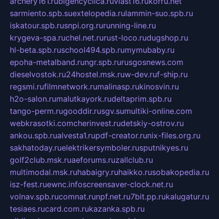
archery161.ru
bigencyclica.ru
vlast16.ru
korru.net
sarmiento.spb.su
extelopedia.ru
lammin-suo.spb.ru
iskatour.spb.ru
snpi.org.ru
running-line.ru
krygeva-spa.ru
chel.net.ru
rust-loco.ru
dugshop.ru
hl-beta.spb.ru
school494.spb.ru
mymubaby.ru
epoha-metalband.ru
ngr.spb.ru
rusgosnews.com
dieselvostok.ru
24hostel.msk.ru
w-dev.ru
f-ship.ru
regsmi.ru
filmnetwork.ru
malinasp.ru
kinosvin.ru
h2o-salon.ru
malutkayork.ru
deltaprim.spb.ru
tango-perm.ru
gooddir.ru
sgv.su
multiki-online.com
webkrasotki.com
cherinvest.ru
detskiy-ostrov.ru
ankou.spb.ru
alvesta1.ru
pdf-creator.ru
nix-files.org.ru
sakhatoday.ru
elektrikersymboler.ru
sputnikyes.ru
golf2club.msk.ru
aeforums.ru
zallclub.ru
multimodal.msk.ru
habaigry.ru
haikko.ru
sobakopedia.ru
isz-fest.ru
ewnc.info
screensaver-clock.net.ru
volnav.spb.ru
comnat.ru
npf.net.ru
7bit.pp.ru
kalugatur.ru
tesiaes.ru
card.com.ru
kazanka.spb.ru