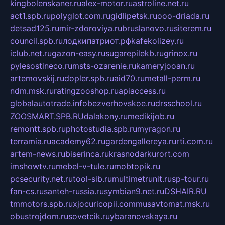
kingbolenskaner.ru
alex-motor.ru
astroline.net.ru
act1.spb.ru
polyglot.com.ru
gidlipetsk.ru
ooo-driada.ru
detsad125.ru
mir-zdoroviya.ru
bruslanovo.ru
siterem.ru
council.spb.ru
лодкипатриот.рф
kafekolizey.ru
iclub.net.ru
gazon-easy.ru
sugarepilekb.ru
grinox.ru
pylesostineco.ru
msts-ozarenie.ru
kameryjooan.ru
artemovskij.ru
dopler.spb.ru
aid70.ru
metall-perm.ru
ndm.msk.ru
ratingzooshop.ru
apiaccess.ru
globalautotrade.info
bezverhovskoe.ru
drsschool.ru
ZOOSMART.SPB.RU
dalakony.ru
medikijob.ru
remontt.spb.ru
photostudia.spb.ru
myragon.ru
terramia.ru
academy62.ru
gardengallereya.ru
rti.com.ru
artem-news.ru
biserinca.ru
krasnodarkurort.com
imshowtv.ru
mebel-v-tule.ru
mobtopik.ru
pcsecurity.net.ru
tool-sib.ru
multimetrunit.ru
sp-tour.ru
fan-cs.ru
santeh-russia.ru
symbian9.net.ru
DSHAIR.RU
tmmotors.spb.ru
xjocuricopii.com
musavtomat.msk.ru
obustrojdom.ru
sovetcik.ru
ybaranovskaya.ru