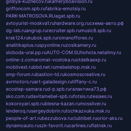
gildiya-kuznecov.ru
kameryboavision.ru
griffoncom.spb.ru
fabrika-emotsiy.ru
PARK-MATROSOVA.RU
agat.spb.ru
avtoyurist-moskva1.ru
hardware.org.ru
схема-авто.рф
dg-lab.ru
angrup.ru
recruiter.spb.ru
music8.spb.ru
krsk124.ru
kubok.spb.ru
romanofforex.ru
analitikaplus.ru
spyonline.ru
zosikamery.ru
sloboda-ural.pp.ru
AUTO-COM.SU
hohota.net
alimy.ru
online-z.com
aromat-vostoka.ru
otdelkaexp.ru
mobilvest.ru
bbd.net.ru
mebelshop.msk.ru
smp-forum.ru
bastion-td.ru
kosmoscreative.ru
avrmotors.ru
art-galadesign.ru
tiffany-c.ru
ecostep-samara.ru
d-p.spb.ru
галактика73.рф
sko.com.ru
davitamebel-spb.ru
fotsis.ru
tesiaes.ru
kokoroyari.spb.ru
blesna-kazan.ru
mossilver.ru
lenderoq.ru
sergeydobrin.ru
tochkazvuka.msk.ru
people-of-art.ru
bezzubova.ru
clubtibet.ru
orior-aks.ru
dynamoauto.ru
szk-favorit.ru
carlines.ru
flatnsk.ru