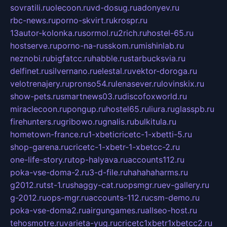
sovratili.ru
olecoon.ru
vd-dosug.ru
adonyev.ru
rbc-news.ru
porno-skvirt.ru
krospr.ru
13autor-kolonka.ru
sormol.ru
2rich.ru
hostel-65.ru
hostserve.ru
porno-na-russkom.ru
mishinlab.ru
neznobi.ru
bigfatcc.ru
habble.ru
starbucksvia.ru
delfinet.ru
silvernano.ru
elestal.ru
vektor-doroga.ru
velotrenajery.ru
pronso54.ru
lenasever.ru
lovinskix.ru
show-pets.ru
smartnews03.ru
discofoxworld.ru
miraclecoon.ru
pongup.ru
hostel65.ru
liura.ru
glasspb.ru
firehunters.ru
gribowo.ru
gnalis.ru
bulkitula.ru
hometown-france.ru
1-xbeticricetc-1-xbetti-5.ru
shop-garena.ru
cricetc-1-xbetr-1-xbetcc-2.ru
one-life-story.ru
top-halyava.ru
accounts112.ru
poka-vse-doma-2.ru
3-d-file.ru
hahahaharms.ru
g2012.ru
tst-1.ru
shaggy-cat.ru
opsmgr.ru
ev-gallery.ru
g-2012.ru
ops-mgr.ru
accounts-112.ru
csm-demo.ru
poka-vse-doma2.ru
airgungames.ru
allseo-host.ru
tehosmotre.ru
varieta-yug.ru
cricetc1xbetr1xbetcc2.ru