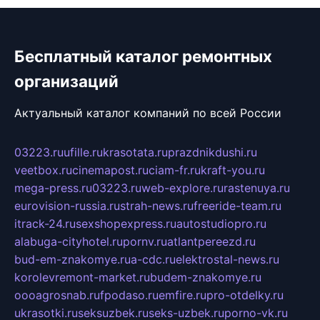
Бесплатный каталог ремонтных
организаций
Актуальный каталог компаний по всей России
03223.ru
ufille.ru
krasotata.ru
prazdnikdushi.ru
veetbox.ru
cinemapost.ru
ciam-fr.ru
kraft-you.ru
mega-press.ru
03223.ru
web-explore.ru
rastenuya.ru
eurovision-russia.ru
strah-news.ru
freeride-team.ru
itrack-24.ru
sexshopexpress.ru
autostudiopro.ru
alabuga-cityhotel.ru
pornv.ru
atlantpereezd.ru
bud-em-znakomye.ru
a-cdc.ru
elektrostal-news.ru
korolevremont-market.ru
budem-znakomye.ru
oooagrosnab.ru
fpodaso.ru
emfire.ru
pro-otdelky.ru
ukrasotki.ru
seksuzbek.ru
seks-uzbek.ru
porno-vk.ru