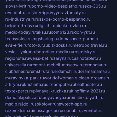
slovar-ivrit.ru
porno-video-besplatno.ru
seks-365.ru
ovucontrol.ru
sloty-igrovyye-avtomaty.ru
ru-industriya.ru
russkoe-porno-besplatno.ru
belgorod-day.ru
digilith.ru
pichkurovlab.ru
medic-today.ru
taksu.ru
comp123.ru
don-ykt.ru
teensvoice.ru
imgsharing.ru
domashnee-porno.ru
eva-elfie.ru
foto-tur.ru
biz-doska.ru
metropoltravel.ru
veslo-i-yakor.ru
borodino-media.ru
rostotsky.ru
regionufa.ru
weiss-bet.ru
zaryna.ru
casinotablet.ru
universalia.ru
remont-mebeli-moscow.ru
termomur.ru
clubfisher.ru
remstirufa.ru
erdamchi.ru
doramamama.ru
muraviovka-park.ru
worldofwoman.ru
clean-dreams.ru
arkrym.ru
kristinita.ru
dircomputer.ru
healthenter.ru
textexperts.ru
pivnaya-kruzhka.ru
kinofilmy-2021.ru
demolalapaluza.ru
tanyavanya.ru
remstir-tolyatti.ru
msdip.ru
jdol.ru
sokolovr.ru
newtech-spb.ru
rezemkleim.ru
massage-tai.ru
seonub.ru
zvonitut.ru
biolisichka24.ru
mncraft-download.ru