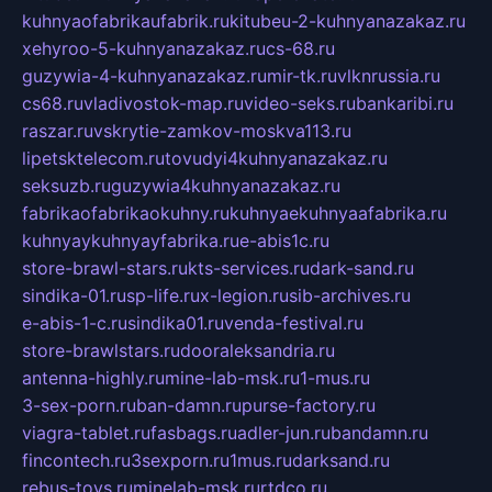
kuhnyaofabrikaufabrik.ru
kitubeu-2-kuhnyanazakaz.ru
xehyroo-5-kuhnyanazakaz.ru
cs-68.ru
guzywia-4-kuhnyanazakaz.ru
mir-tk.ru
vlknrussia.ru
cs68.ru
vladivostok-map.ru
video-seks.ru
bankaribi.ru
raszar.ru
vskrytie-zamkov-moskva113.ru
lipetsktelecom.ru
tovudyi4kuhnyanazakaz.ru
seksuzb.ru
guzywia4kuhnyanazakaz.ru
fabrikaofabrikaokuhny.ru
kuhnyaekuhnyaafabrika.ru
kuhnyaykuhnyayfabrika.ru
e-abis1c.ru
store-brawl-stars.ru
kts-services.ru
dark-sand.ru
sindika-01.ru
sp-life.ru
x-legion.ru
sib-archives.ru
e-abis-1-c.ru
sindika01.ru
venda-festival.ru
store-brawlstars.ru
dooraleksandria.ru
antenna-highly.ru
mine-lab-msk.ru
1-mus.ru
3-sex-porn.ru
ban-damn.ru
purse-factory.ru
viagra-tablet.ru
fasbags.ru
adler-jun.ru
bandamn.ru
fincontech.ru
3sexporn.ru
1mus.ru
darksand.ru
rebus-toys.ru
minelab-msk.ru
rtdco.ru