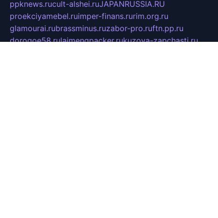
ppknews.ru
cult-alshei.ru
JAPANRUSSIA.RU
proekciyamebel.ru
imper-finans.ru
rim.org.ru
glamourai.ru
brassminus.ru
zabor-pro.ru
ftn.pp.ru
dorogoe58.ru
laimengpacker.ru
kuzova-zapchasti.ru
sageerp.ru
taxodrom.ru
dsrazvitie.ru
hardcity.net.ru
ratinghomegames.ru
topservice25.ru
gubernyan.ru
gtglasslined.ru
ii4.ru
tssport.spb.ru
andorra24.com
blackwallstreet.ru
oboimos.ru
optim-doors.com.ru
ikuch.ru
nycr.org.ru
npa21.ru
vremya-ch.spb.ru
desert000.ru
ivtorgi.ru
ifiori.ru
catalog-statei.ru
dcv.org.ru
spetsmaster174.ru
ipkameryhiseeu.ru
dum26.ru
ruspol.spb.ru
fr-opendp.ru
kam-solnyshko.ru
cheyenne-arapaho.ru
sevzapmetal.spb.ru
ted-lapidus.spb.ru
parasite-eliminator.ru
sigma-complete.ru
modernworld.ru
dama-moda.ru
eholot-group.ru
sk-nvkz.ru
DRONGOLD.RU
democratia2.ru
i-farmer.ru
mass-sport.org
jablonex.spb.ru
bookmess.ru
linkword.ru