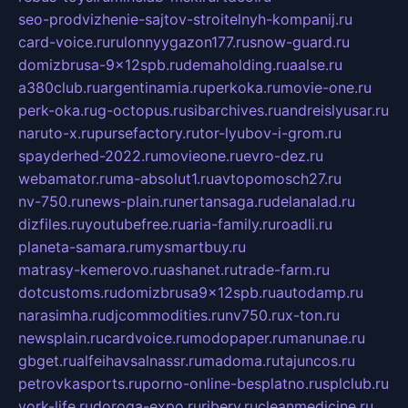
seo-prodvizhenie-sajtov-stroitelnyh-kompanij.ru
card-voice.ru
rulonnyygazon177.ru
snow-guard.ru
domizbrusa-9x12spb.ru
demaholding.ru
aalse.ru
a380club.ru
argentinamia.ru
perkoka.ru
movie-one.ru
perk-oka.ru
g-octopus.ru
sibarchives.ru
andreislyusar.ru
naruto-x.ru
pursefactory.ru
tor-lyubov-i-grom.ru
spayderhed-2022.ru
movieone.ru
evro-dez.ru
webamator.ru
ma-absolut1.ru
avtopomosch27.ru
nv-750.ru
news-plain.ru
nertansaga.ru
delanalad.ru
dizfiles.ru
youtubefree.ru
aria-family.ru
roadli.ru
planeta-samara.ru
mysmartbuy.ru
matrasy-kemerovo.ru
ashanet.ru
trade-farm.ru
dotcustoms.ru
domizbrusa9x12spb.ru
autodamp.ru
narasimha.ru
djcommodities.ru
nv750.ru
x-ton.ru
newsplain.ru
cardvoice.ru
modopaper.ru
manunae.ru
gbget.ru
alfeihavsalnassr.ru
madoma.ru
tajuncos.ru
petrovkasports.ru
porno-online-besplatno.ru
splclub.ru
york-life.ru
doroga-expo.ru
ribery.ru
cleanmedicine.ru