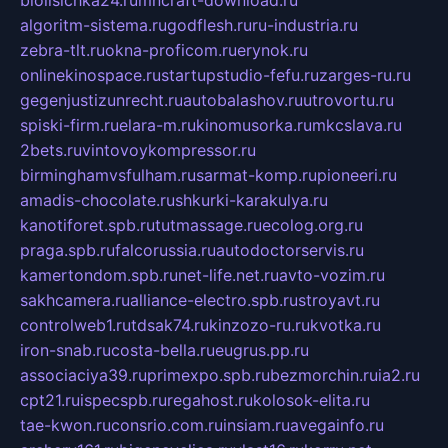
algoritm-sistema.ru
godflesh.ru
ru-industria.ru
zebra-tlt.ru
okna-proficom.ru
erynok.ru
onlinekinospace.ru
startupstudio-fefu.ru
zarges-ru.ru
gegenjustizunrecht.ru
autobalashov.ru
utrovortu.ru
spiski-firm.ru
elara-m.ru
kinomusorka.ru
mkcslava.ru
2bets.ru
vintovoykompressor.ru
birminghamvsfulham.ru
sarmat-komp.ru
pioneeri.ru
amadis-chocolate.ru
shkurki-karakulya.ru
kanotiforet.spb.ru
tutmassage.ru
ecolog.org.ru
praga.spb.ru
falcorussia.ru
autodoctorservis.ru
kamertondom.spb.ru
net-life.net.ru
avto-vozim.ru
sakhcamera.ru
alliance-electro.spb.ru
stroyavt.ru
controlweb1.ru
tdsak74.ru
kinzozo-ru.ru
kvotka.ru
iron-snab.ru
costa-bella.ru
eugrus.pp.ru
associaciya39.ru
primexpo.spb.ru
bezmorchin.ru
ia2.ru
cpt21.ru
ispecspb.ru
regahost.ru
kolosok-elita.ru
tae-kwon.ru
consrio.com.ru
insiam.ru
avegainfo.ru