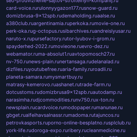
seo-prodvizhenie-sajtov-stroitelnyh-kompanij.ru
card-voice.ru
rulonnyygazon177.ru
snow-guard.ru
domizbrusa-9x12spb.ru
demaholding.ru
aalse.ru
a380club.ru
argentinamia.ru
perkoka.ru
movie-one.ru
perk-oka.ru
g-octopus.ru
sibarchives.ru
andreislyusar.ru
naruto-x.ru
pursefactory.ru
tor-lyubov-i-grom.ru
spayderhed-2022.ru
movieone.ru
evro-dez.ru
webamator.ru
ma-absolut1.ru
avtopomosch27.ru
nv-750.ru
news-plain.ru
nertansaga.ru
delanalad.ru
dizfiles.ru
youtubefree.ru
aria-family.ru
roadli.ru
planeta-samara.ru
mysmartbuy.ru
matrasy-kemerovo.ru
ashanet.ru
trade-farm.ru
dotcustoms.ru
domizbrusa9x12spb.ru
autodamp.ru
narasimha.ru
djcommodities.ru
nv750.ru
x-ton.ru
newsplain.ru
cardvoice.ru
modopaper.ru
manunae.ru
gbget.ru
alfeihavsalnassr.ru
madoma.ru
tajuncos.ru
petrovkasports.ru
porno-online-besplatno.ru
splclub.ru
york-life.ru
doroga-expo.ru
ribery.ru
cleanmedicine.ru