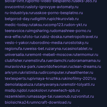
slovar-ivrit.ru
porno-video-besplatno.ru
seks-365.ru
ovucontrol.ru
sloty-igrovyye-avtomaty.ru
ru-industriya.ru
russkoe-porno-besplatno.ru
belgorod-day.ru
digilith.ru
pichkurovlab.ru
medic-today.ru
taksu.ru
comp123.ru
don-ykt.ru
teensvoice.ru
imgsharing.ru
domashnee-porno.ru
eva-elfie.ru
foto-tur.ru
biz-doska.ru
metropoltravel.ru
veslo-i-yakor.ru
borodino-media.ru
rostotsky.ru
regionufa.ru
weiss-bet.ru
zaryna.ru
casinotablet.ru
universalia.ru
remont-mebeli-moscow.ru
termomur.ru
clubfisher.ru
remstirufa.ru
erdamchi.ru
doramamama.ru
muraviovka-park.ru
worldofwoman.ru
clean-dreams.ru
arkrym.ru
kristinita.ru
dircomputer.ru
healthenter.ru
textexperts.ru
pivnaya-kruzhka.ru
kinofilmy-2021.ru
demolalapaluza.ru
tanyavanya.ru
remstir-tolyatti.ru
msdip.ru
jdol.ru
sokolovr.ru
newtech-spb.ru
rezemkleim.ru
massage-tai.ru
seonub.ru
zvonitut.ru
biolisichka24.ru
mncraft-download.ru