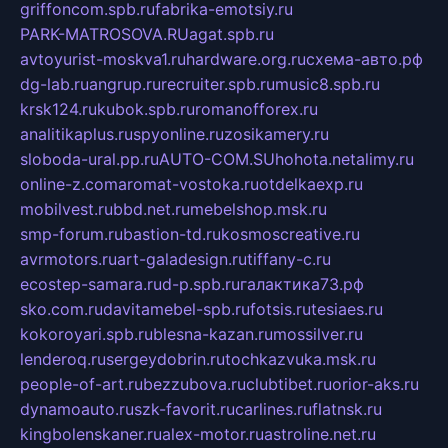
griffoncom.spb.ru
fabrika-emotsiy.ru
PARK-MATROSOVA.RU
agat.spb.ru
avtoyurist-moskva1.ru
hardware.org.ru
схема-авто.рф
dg-lab.ru
angrup.ru
recruiter.spb.ru
music8.spb.ru
krsk124.ru
kubok.spb.ru
romanofforex.ru
analitikaplus.ru
spyonline.ru
zosikamery.ru
sloboda-ural.pp.ru
AUTO-COM.SU
hohota.net
alimy.ru
online-z.com
aromat-vostoka.ru
otdelkaexp.ru
mobilvest.ru
bbd.net.ru
mebelshop.msk.ru
smp-forum.ru
bastion-td.ru
kosmoscreative.ru
avrmotors.ru
art-galadesign.ru
tiffany-c.ru
ecostep-samara.ru
d-p.spb.ru
галактика73.рф
sko.com.ru
davitamebel-spb.ru
fotsis.ru
tesiaes.ru
kokoroyari.spb.ru
blesna-kazan.ru
mossilver.ru
lenderoq.ru
sergeydobrin.ru
tochkazvuka.msk.ru
people-of-art.ru
bezzubova.ru
clubtibet.ru
orior-aks.ru
dynamoauto.ru
szk-favorit.ru
carlines.ru
flatnsk.ru
kingbolenskaner.ru
alex-motor.ru
astroline.net.ru