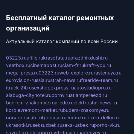
Бесплатный каталог ремонтных
организаций
Актуальный каталог компаний по всей России
03223.ru
ufille.ru
krasotata.ru
prazdnikdushi.ru
veetbox.ru
cinemapost.ru
ciam-fr.ru
kraft-you.ru
mega-press.ru
03223.ru
web-explore.ru
rastenuya.ru
eurovision-russia.ru
strah-news.ru
freeride-team.ru
itrack-24.ru
sexshopexpress.ru
autostudiopro.ru
alabuga-cityhotel.ru
pornv.ru
atlantpereezd.ru
bud-em-znakomye.ru
a-cdc.ru
elektrostal-news.ru
korolevremont-market.ru
budem-znakomye.ru
oooagrosnab.ru
fpodaso.ru
emfire.ru
pro-otdelky.ru
ukrasotki.ru
seksuzbek.ru
seks-uzbek.ru
porno-vk.ru
sovratili.ru
olecoon.ru
vd-dosug.ru
adonyev.ru