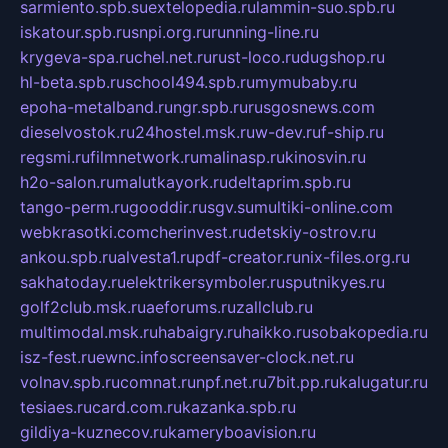
sarmiento.spb.su
extelopedia.ru
lammin-suo.spb.ru
iskatour.spb.ru
snpi.org.ru
running-line.ru
krygeva-spa.ru
chel.net.ru
rust-loco.ru
dugshop.ru
hl-beta.spb.ru
school494.spb.ru
mymubaby.ru
epoha-metalband.ru
ngr.spb.ru
rusgosnews.com
dieselvostok.ru
24hostel.msk.ru
w-dev.ru
f-ship.ru
regsmi.ru
filmnetwork.ru
malinasp.ru
kinosvin.ru
h2o-salon.ru
malutkayork.ru
deltaprim.spb.ru
tango-perm.ru
gooddir.ru
sgv.su
multiki-online.com
webkrasotki.com
cherinvest.ru
detskiy-ostrov.ru
ankou.spb.ru
alvesta1.ru
pdf-creator.ru
nix-files.org.ru
sakhatoday.ru
elektrikersymboler.ru
sputnikyes.ru
golf2club.msk.ru
aeforums.ru
zallclub.ru
multimodal.msk.ru
habaigry.ru
haikko.ru
sobakopedia.ru
isz-fest.ru
ewnc.info
screensaver-clock.net.ru
volnav.spb.ru
comnat.ru
npf.net.ru
7bit.pp.ru
kalugatur.ru
tesiaes.ru
card.com.ru
kazanka.spb.ru
gildiya-kuznecov.ru
kameryboavision.ru