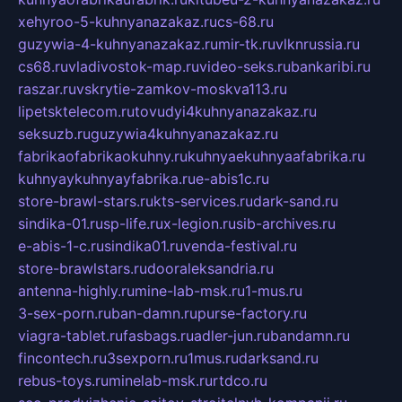
xehyroo-5-kuhnyanazakaz.ru
cs-68.ru
guzywia-4-kuhnyanazakaz.ru
mir-tk.ru
vlknrussia.ru
cs68.ru
vladivostok-map.ru
video-seks.ru
bankaribi.ru
raszar.ru
vskrytie-zamkov-moskva113.ru
lipetsktelecom.ru
tovudyi4kuhnyanazakaz.ru
seksuzb.ru
guzywia4kuhnyanazakaz.ru
fabrikaofabrikaokuhny.ru
kuhnyaekuhnyaafabrika.ru
kuhnyaykuhnyayfabrika.ru
e-abis1c.ru
store-brawl-stars.ru
kts-services.ru
dark-sand.ru
sindika-01.ru
sp-life.ru
x-legion.ru
sib-archives.ru
e-abis-1-c.ru
sindika01.ru
venda-festival.ru
store-brawlstars.ru
dooraleksandria.ru
antenna-highly.ru
mine-lab-msk.ru
1-mus.ru
3-sex-porn.ru
ban-damn.ru
purse-factory.ru
viagra-tablet.ru
fasbags.ru
adler-jun.ru
bandamn.ru
fincontech.ru
3sexporn.ru
1mus.ru
darksand.ru
rebus-toys.ru
minelab-msk.ru
rtdco.ru