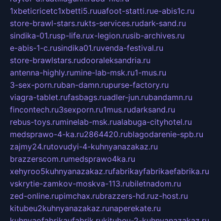
1xbeticricetc1xbetti5.ru
uafoot-statti.ru
e-abis1c.ru
store-brawl-stars.ru
kts-services.ru
dark-sand.ru
sindika-01.ru
sp-life.ru
x-legion.ru
sib-archives.ru
e-abis-1-c.ru
sindika01.ru
venda-festival.ru
store-brawlstars.ru
dooraleksandria.ru
antenna-highly.ru
mine-lab-msk.ru
1-mus.ru
3-sex-porn.ru
ban-damn.ru
purse-factory.ru
viagra-tablet.ru
fasbags.ru
adler-jun.ru
bandamn.ru
fincontech.ru
3sexporn.ru
1mus.ru
darksand.ru
rebus-toys.ru
minelab-msk.ru
alabuga-cityhotel.ru
medsprawo-4-ka.ru
2864420.ru
blagodarenie-spb.ru
zajmy24.ru
tovudyi-4-kuhnyanazakaz.ru
brazzerscom.ru
medsprawo4ka.ru
xehyroo5kuhnyanazakaz.ru
fabrikayfabrikaefabrika.ru
vskrytie-zamkov-moskva-113.ru
biletnadom.ru
zed-online.ru
pimchax.ru
brazzers-hd.ru
z-host.ru
kitubeu2kuhnyanazakaz.ru
naperekate.ru
kuhnyaofabrikaufabrik.ru
kitubeu-2-kuhnyanazakaz.ru