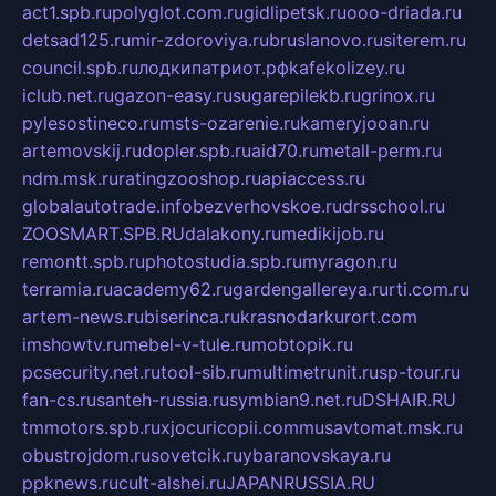
act1.spb.ru
polyglot.com.ru
gidlipetsk.ru
ooo-driada.ru
detsad125.ru
mir-zdoroviya.ru
bruslanovo.ru
siterem.ru
council.spb.ru
лодкипатриот.рф
kafekolizey.ru
iclub.net.ru
gazon-easy.ru
sugarepilekb.ru
grinox.ru
pylesostineco.ru
msts-ozarenie.ru
kameryjooan.ru
artemovskij.ru
dopler.spb.ru
aid70.ru
metall-perm.ru
ndm.msk.ru
ratingzooshop.ru
apiaccess.ru
globalautotrade.info
bezverhovskoe.ru
drsschool.ru
ZOOSMART.SPB.RU
dalakony.ru
medikijob.ru
remontt.spb.ru
photostudia.spb.ru
myragon.ru
terramia.ru
academy62.ru
gardengallereya.ru
rti.com.ru
artem-news.ru
biserinca.ru
krasnodarkurort.com
imshowtv.ru
mebel-v-tule.ru
mobtopik.ru
pcsecurity.net.ru
tool-sib.ru
multimetrunit.ru
sp-tour.ru
fan-cs.ru
santeh-russia.ru
symbian9.net.ru
DSHAIR.RU
tmmotors.spb.ru
xjocuricopii.com
musavtomat.msk.ru
obustrojdom.ru
sovetcik.ru
ybaranovskaya.ru
ppknews.ru
cult-alshei.ru
JAPANRUSSIA.RU