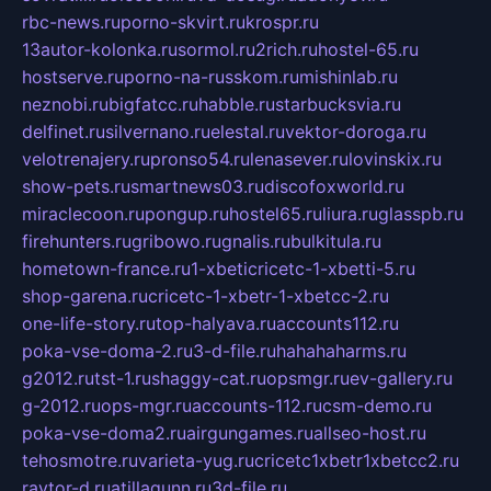
rbc-news.ru
porno-skvirt.ru
krospr.ru
13autor-kolonka.ru
sormol.ru
2rich.ru
hostel-65.ru
hostserve.ru
porno-na-russkom.ru
mishinlab.ru
neznobi.ru
bigfatcc.ru
habble.ru
starbucksvia.ru
delfinet.ru
silvernano.ru
elestal.ru
vektor-doroga.ru
velotrenajery.ru
pronso54.ru
lenasever.ru
lovinskix.ru
show-pets.ru
smartnews03.ru
discofoxworld.ru
miraclecoon.ru
pongup.ru
hostel65.ru
liura.ru
glasspb.ru
firehunters.ru
gribowo.ru
gnalis.ru
bulkitula.ru
hometown-france.ru
1-xbeticricetc-1-xbetti-5.ru
shop-garena.ru
cricetc-1-xbetr-1-xbetcc-2.ru
one-life-story.ru
top-halyava.ru
accounts112.ru
poka-vse-doma-2.ru
3-d-file.ru
hahahaharms.ru
g2012.ru
tst-1.ru
shaggy-cat.ru
opsmgr.ru
ev-gallery.ru
g-2012.ru
ops-mgr.ru
accounts-112.ru
csm-demo.ru
poka-vse-doma2.ru
airgungames.ru
allseo-host.ru
tehosmotre.ru
varieta-yug.ru
cricetc1xbetr1xbetcc2.ru
raytor-d.ru
atillagunn.ru
3d-file.ru