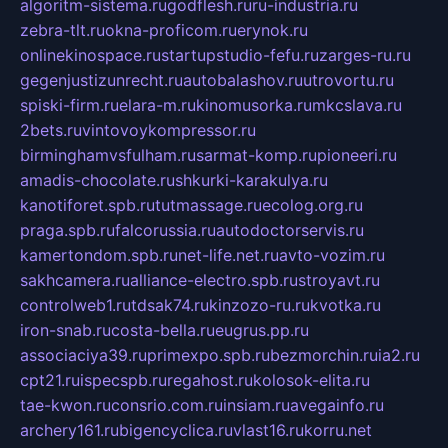
algoritm-sistema.ru
godflesh.ru
ru-industria.ru
zebra-tlt.ru
okna-proficom.ru
erynok.ru
onlinekinospace.ru
startupstudio-fefu.ru
zarges-ru.ru
gegenjustizunrecht.ru
autobalashov.ru
utrovortu.ru
spiski-firm.ru
elara-m.ru
kinomusorka.ru
mkcslava.ru
2bets.ru
vintovoykompressor.ru
birminghamvsfulham.ru
sarmat-komp.ru
pioneeri.ru
amadis-chocolate.ru
shkurki-karakulya.ru
kanotiforet.spb.ru
tutmassage.ru
ecolog.org.ru
praga.spb.ru
falcorussia.ru
autodoctorservis.ru
kamertondom.spb.ru
net-life.net.ru
avto-vozim.ru
sakhcamera.ru
alliance-electro.spb.ru
stroyavt.ru
controlweb1.ru
tdsak74.ru
kinzozo-ru.ru
kvotka.ru
iron-snab.ru
costa-bella.ru
eugrus.pp.ru
associaciya39.ru
primexpo.spb.ru
bezmorchin.ru
ia2.ru
cpt21.ru
ispecspb.ru
regahost.ru
kolosok-elita.ru
tae-kwon.ru
consrio.com.ru
insiam.ru
avegainfo.ru
archery161.ru
bigencyclica.ru
vlast16.ru
korru.net