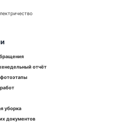
электричество
ми
обращения
женедельный отчёт
 фотоэтапы
 работ
ая уборка
их документов