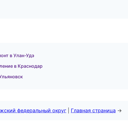
онт в Улан-Удэ
ление в Краснодар
 Ульяновск
лжский федеральный округ
|
Главная страница
→