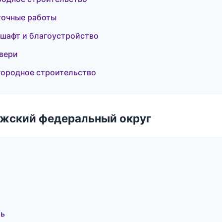
точные работы
шафт и благоустройство
двери
городное строительство
лжский федеральный округ
мь