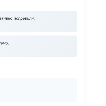
ативно исправили.
уемо.