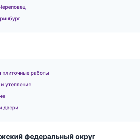
Череповец
еринбург
и плиточные работы
 и утепление
ие
и двери
лжский федеральный округ