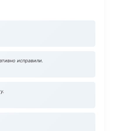
ативно исправили.
у.