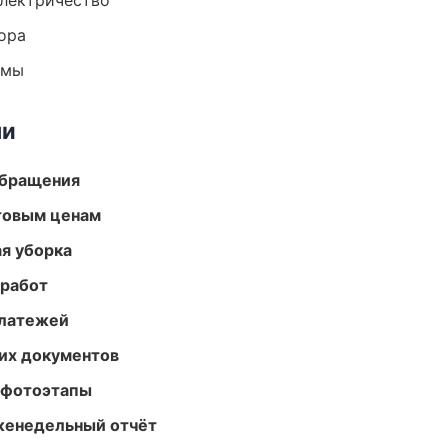
электричество
ора
емы
ми
обращения
птовым ценам
ая уборка
 работ
платежей
их документов
 фотоэтапы
женедельный отчёт