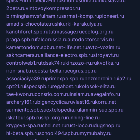
spiski-firm.ru
elara-m.ru
kinomusorka.ru
mkcslava.ru
2bets.ru
vintovoykompressor.ru
birminghamvsfulham.ru
sarmat-komp.ru
pioneeri.ru
amadis-chocolate.ru
shkurki-karakulya.ru
kanotiforet.spb.ru
tutmassage.ru
ecolog.org.ru
praga.spb.ru
falcorussia.ru
autodoctorservis.ru
kamertondom.spb.ru
net-life.net.ru
avto-vozim.ru
sakhcamera.ru
alliance-electro.spb.ru
stroyavt.ru
controlweb1.ru
tdsak74.ru
kinzozo-ru.ru
kvotka.ru
iron-snab.ru
costa-bella.ru
eugrus.pp.ru
associaciya39.ru
primexpo.spb.ru
bezmorchin.ru
ia2.ru
cpt21.ru
ispecspb.ru
regahost.ru
kolosok-elita.ru
tae-kwon.ru
consrio.com.ru
insiam.ru
avegainfo.ru
archery161.ru
bigencyclica.ru
vlast16.ru
korru.net
sarmiento.spb.su
extelopedia.ru
lammin-suo.spb.ru
iskatour.spb.ru
snpi.org.ru
running-line.ru
krygeva-spa.ru
chel.net.ru
rust-loco.ru
dugshop.ru
hl-beta.spb.ru
school494.spb.ru
mymubaby.ru