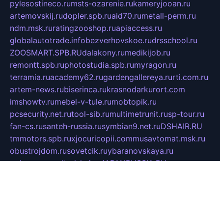
pylesostineco.ru
msts-ozarenie.ru
kameryjooan.ru
artemovskij.ru
dopler.spb.ru
aid70.ru
metall-perm.ru
ndm.msk.ru
ratingzooshop.ru
apiaccess.ru
globalautotrade.info
bezverhovskoe.ru
drsschool.ru
ZOOSMART.SPB.RU
dalakony.ru
medikijob.ru
remontt.spb.ru
photostudia.spb.ru
myragon.ru
terramia.ru
academy62.ru
gardengallereya.ru
rti.com.ru
artem-news.ru
biserinca.ru
krasnodarkurort.com
imshowtv.ru
mebel-v-tule.ru
mobtopik.ru
pcsecurity.net.ru
tool-sib.ru
multimetrunit.ru
sp-tour.ru
fan-cs.ru
santeh-russia.ru
symbian9.net.ru
DSHAIR.RU
tmmotors.spb.ru
xjocuricopii.com
musavtomat.msk.ru
obustrojdom.ru
sovetcik.ru
ybaranovskaya.ru
ppknews.ru
cult-alshei.ru
JAPANRUSSIA.RU
proekciyamebel.ru
imper-finans.ru
rim.org.ru
glamourai.ru
brassminus.ru
zabor-pro.ru
ftn.pp.ru
dorogoe58.ru
laimengpacker.ru
kuzova-zapchasti.ru
sageerp.ru
taxodrom.ru
dsrazvitie.ru
hardcity.net.ru