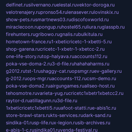
delfinet.ru
silvernano.ru
elestal.ru
vektor-doroga.ru
velotrenajery.ru
pronso54.ru
lenasever.ru
lovinskix.ru
show-pets.ru
smartnews03.ru
discofoxworld.ru
miraclecoon.ru
pongup.ru
hostel65.ru
liura.ru
glasspb.ru
firehunters.ru
gribowo.ru
gnalis.ru
bulkitula.ru
hometown-france.ru
1-xbeticricetc-1-xbetti-5.ru
shop-garena.ru
cricetc-1-xbetr-1-xbetcc-2.ru
one-life-story.ru
top-halyava.ru
accounts112.ru
poka-vse-doma-2.ru
3-d-file.ru
hahahaharms.ru
g2012.ru
tst-1.ru
shaggy-cat.ru
opsmgr.ru
ev-gallery.ru
g-2012.ru
ops-mgr.ru
accounts-112.ru
csm-demo.ru
poka-vse-doma2.ru
airgungames.ru
allseo-host.ru
tehosmotre.ru
varieta-yug.ru
cricetc1xbetr1xbetcc2.ru
raytor-d.ru
atillagunn.ru
3d-file.ru
1xbeticricetc1xbetti5.ru
uafoot-statti.ru
e-abis1c.ru
store-brawl-stars.ru
kts-services.ru
dark-sand.ru
sindika-01.ru
sp-life.ru
x-legion.ru
sib-archives.ru
e-abis-1-c.ru
sindika01.ru
venda-festival.ru