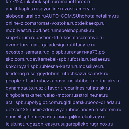
krsk124.ru
kubok.spb.ru
romanofforex.ru
analitikaplus.ru
spyonline.ru
zosikamery.ru
sloboda-ural.pp.ru
AUTO-COM.SU
hohota.net
alimy.ru
online-z.com
aromat-vostoka.ru
otdelkaexp.ru
mobilvest.ru
bbd.net.ru
mebelshop.msk.ru
smp-forum.ru
bastion-td.ru
kosmoscreative.ru
avrmotors.ru
art-galadesign.ru
tiffany-c.ru
ecostep-samara.ru
d-p.spb.ru
галактика73.рф
sko.com.ru
davitamebel-spb.ru
fotsis.ru
tesiaes.ru
kokoroyari.spb.ru
blesna-kazan.ru
mossilver.ru
lenderoq.ru
sergeydobrin.ru
tochkazvuka.msk.ru
people-of-art.ru
bezzubova.ru
clubtibet.ru
orior-aks.ru
dynamoauto.ru
szk-favorit.ru
carlines.ru
flatnsk.ru
kingbolenskaner.ru
alex-motor.ru
astroline.net.ru
act1.spb.ru
polyglot.com.ru
gidlipetsk.ru
ooo-driada.ru
detsad125.ru
mir-zdoroviya.ru
bruslanovo.ru
siterem.ru
council.spb.ru
лодкипатриот.рф
kafekolizey.ru
iclub.net.ru
gazon-easy.ru
sugarepilekb.ru
grinox.ru