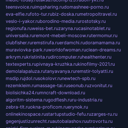
teensvoice.ru
imgsharing.ru
domashnee-porno.ru
eva-elfie.ru
foto-tur.ru
biz-doska.ru
metropoltravel.ru
veslo-i-yakor.ru
borodino-media.ru
rostotsky.ru
regionufa.ru
weiss-bet.ru
zaryna.ru
casinotablet.ru
universalia.ru
remont-mebeli-moscow.ru
termomur.ru
clubfisher.ru
remstirufa.ru
erdamchi.ru
doramamama.ru
muraviovka-park.ru
worldofwoman.ru
clean-dreams.ru
arkrym.ru
kristinita.ru
dircomputer.ru
healthenter.ru
textexperts.ru
pivnaya-kruzhka.ru
kinofilmy-2021.ru
demolalapaluza.ru
tanyavanya.ru
remstir-tolyatti.ru
msdip.ru
jdol.ru
sokolovr.ru
newtech-spb.ru
rezemkleim.ru
massage-tai.ru
seonub.ru
zvonitut.ru
biolisichka24.ru
mncraft-download.ru
algoritm-sistema.ru
godflesh.ru
ru-industria.ru
zebra-tlt.ru
okna-proficom.ru
erynok.ru
onlinekinospace.ru
startupstudio-fefu.ru
zarges-ru.ru
gegenjustizunrecht.ru
autobalashov.ru
utrovortu.ru