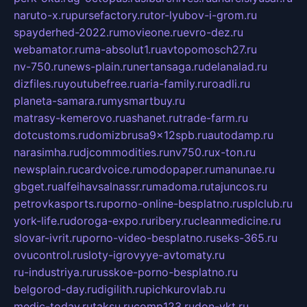
naruto-x.ru
pursefactory.ru
tor-lyubov-i-grom.ru
spayderhed-2022.ru
movieone.ru
evro-dez.ru
webamator.ru
ma-absolut1.ru
avtopomosch27.ru
nv-750.ru
news-plain.ru
nertansaga.ru
delanalad.ru
dizfiles.ru
youtubefree.ru
aria-family.ru
roadli.ru
planeta-samara.ru
mysmartbuy.ru
matrasy-kemerovo.ru
ashanet.ru
trade-farm.ru
dotcustoms.ru
domizbrusa9x12spb.ru
autodamp.ru
narasimha.ru
djcommodities.ru
nv750.ru
x-ton.ru
newsplain.ru
cardvoice.ru
modopaper.ru
manunae.ru
gbget.ru
alfeihavsalnassr.ru
madoma.ru
tajuncos.ru
petrovkasports.ru
porno-online-besplatno.ru
splclub.ru
york-life.ru
doroga-expo.ru
ribery.ru
cleanmedicine.ru
slovar-ivrit.ru
porno-video-besplatno.ru
seks-365.ru
ovucontrol.ru
sloty-igrovyye-avtomaty.ru
ru-industriya.ru
russkoe-porno-besplatno.ru
belgorod-day.ru
digilith.ru
pichkurovlab.ru
medic-today.ru
taksu.ru
comp123.ru
don-ykt.ru