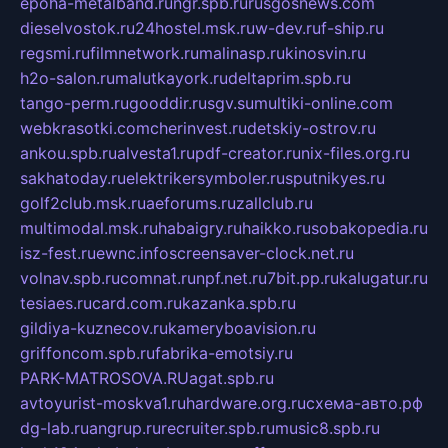
epoha-metalband.ru
ngr.spb.ru
rusgosnews.com
dieselvostok.ru
24hostel.msk.ru
w-dev.ru
f-ship.ru
regsmi.ru
filmnetwork.ru
malinasp.ru
kinosvin.ru
h2o-salon.ru
malutkayork.ru
deltaprim.spb.ru
tango-perm.ru
gooddir.ru
sgv.su
multiki-online.com
webkrasotki.com
cherinvest.ru
detskiy-ostrov.ru
ankou.spb.ru
alvesta1.ru
pdf-creator.ru
nix-files.org.ru
sakhatoday.ru
elektrikersymboler.ru
sputnikyes.ru
golf2club.msk.ru
aeforums.ru
zallclub.ru
multimodal.msk.ru
habaigry.ru
haikko.ru
sobakopedia.ru
isz-fest.ru
ewnc.info
screensaver-clock.net.ru
volnav.spb.ru
comnat.ru
npf.net.ru
7bit.pp.ru
kalugatur.ru
tesiaes.ru
card.com.ru
kazanka.spb.ru
gildiya-kuznecov.ru
kameryboavision.ru
griffoncom.spb.ru
fabrika-emotsiy.ru
PARK-MATROSOVA.RU
agat.spb.ru
avtoyurist-moskva1.ru
hardware.org.ru
схема-авто.рф
dg-lab.ru
angrup.ru
recruiter.spb.ru
music8.spb.ru