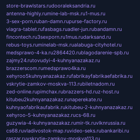
store-brawlstars.ru
dooraleksandria.ru
antenna-highly.ru
mine-lab-msk.ru
1-mus.ru
3-sex-porn.ru
ban-damn.ru
purse-factory.ru
viagra-tablet.ru
fasbags.ru
adler-jun.ru
bandamn.ru
fincontech.ru
3sexporn.ru
1mus.ru
darksand.ru
rebus-toys.ru
minelab-msk.ru
alabuga-cityhotel.ru
medsprawo-4-ka.ru
2864420.ru
blagodarenie-spb.ru
zajmy24.ru
tovudyi-4-kuhnyanazakaz.ru
brazzerscom.ru
medsprawo4ka.ru
xehyroo5kuhnyanazakaz.ru
fabrikayfabrikaefabrika.ru
vskrytie-zamkov-moskva-113.ru
biletnadom.ru
zed-online.ru
pimchax.ru
brazzers-hd.ru
z-host.ru
kitubeu2kuhnyanazakaz.ru
naperekate.ru
kuhnyaofabrikaufabrik.ru
kitubeu-2-kuhnyanazakaz.ru
xehyroo-5-kuhnyanazakaz.ru
cs-68.ru
guzywia-4-kuhnyanazakaz.ru
mir-tk.ru
vlknrussia.ru
cs68.ru
vladivostok-map.ru
video-seks.ru
bankaribi.ru
raszar.ru
vskrytie-zamkov-moskva113.ru