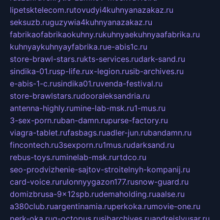
lipetsktelecom.ru
tovudyi4kuhnyanazakaz.ru
seksuzb.ru
guzywia4kuhnyanazakaz.ru
fabrikaofabrikaokuhny.ru
kuhnyaekuhnyaafabrika.ru
kuhnyaykuhnyayfabrika.ru
e-abis1c.ru
store-brawl-stars.ru
kts-services.ru
dark-sand.ru
sindika-01.ru
sp-life.ru
x-legion.ru
sib-archives.ru
e-abis-1-c.ru
sindika01.ru
venda-festival.ru
store-brawlstars.ru
dooraleksandria.ru
antenna-highly.ru
mine-lab-msk.ru
1-mus.ru
3-sex-porn.ru
ban-damn.ru
purse-factory.ru
viagra-tablet.ru
fasbags.ru
adler-jun.ru
bandamn.ru
fincontech.ru
3sexporn.ru
1mus.ru
darksand.ru
rebus-toys.ru
minelab-msk.ru
rtdco.ru
seo-prodvizhenie-sajtov-stroitelnyh-kompanij.ru
card-voice.ru
rulonnyygazon177.ru
snow-guard.ru
domizbrusa-9x12spb.ru
demaholding.ru
aalse.ru
a380club.ru
argentinamia.ru
perkoka.ru
movie-one.ru
perk-oka.ru
g-octopus.ru
sibarchives.ru
andreislyusar.ru