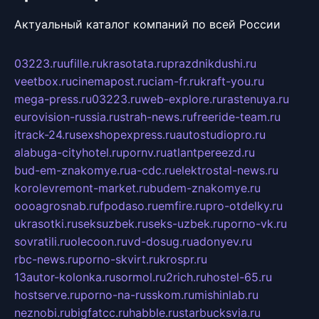
Актуальный каталог компаний по всей России
03223.ru
ufille.ru
krasotata.ru
prazdnikdushi.ru
veetbox.ru
cinemapost.ru
ciam-fr.ru
kraft-you.ru
mega-press.ru
03223.ru
web-explore.ru
rastenuya.ru
eurovision-russia.ru
strah-news.ru
freeride-team.ru
itrack-24.ru
sexshopexpress.ru
autostudiopro.ru
alabuga-cityhotel.ru
pornv.ru
atlantpereezd.ru
bud-em-znakomye.ru
a-cdc.ru
elektrostal-news.ru
korolevremont-market.ru
budem-znakomye.ru
oooagrosnab.ru
fpodaso.ru
emfire.ru
pro-otdelky.ru
ukrasotki.ru
seksuzbek.ru
seks-uzbek.ru
porno-vk.ru
sovratili.ru
olecoon.ru
vd-dosug.ru
adonyev.ru
rbc-news.ru
porno-skvirt.ru
krospr.ru
13autor-kolonka.ru
sormol.ru
2rich.ru
hostel-65.ru
hostserve.ru
porno-na-russkom.ru
mishinlab.ru
neznobi.ru
bigfatcc.ru
habble.ru
starbucksvia.ru