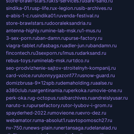
store-brawl-stars.ru
kts-services.ru
dark-sand.ru
sindika-01.ru
sp-life.ru
x-legion.ru
sib-archives.ru
e-abis-1-c.ru
sindika01.ru
venda-festival.ru
store-brawlstars.ru
dooraleksandria.ru
antenna-highly.ru
mine-lab-msk.ru
1-mus.ru
3-sex-porn.ru
ban-damn.ru
purse-factory.ru
viagra-tablet.ru
fasbags.ru
adler-jun.ru
bandamn.ru
fincontech.ru
3sexporn.ru
1mus.ru
darksand.ru
rebus-toys.ru
minelab-msk.ru
rtdco.ru
seo-prodvizhenie-sajtov-stroitelnyh-kompanij.ru
card-voice.ru
rulonnyygazon177.ru
snow-guard.ru
domizbrusa-9x12spb.ru
demaholding.ru
aalse.ru
a380club.ru
argentinamia.ru
perkoka.ru
movie-one.ru
perk-oka.ru
g-octopus.ru
sibarchives.ru
andreislyusar.ru
naruto-x.ru
pursefactory.ru
tor-lyubov-i-grom.ru
spayderhed-2022.ru
movieone.ru
evro-dez.ru
webamator.ru
ma-absolut1.ru
avtopomosch27.ru
nv-750.ru
news-plain.ru
nertansaga.ru
delanalad.ru