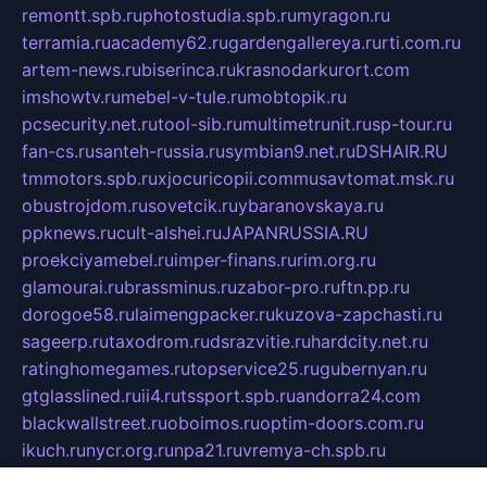
remontt.spb.ru
photostudia.spb.ru
myragon.ru
terramia.ru
academy62.ru
gardengallereya.ru
rti.com.ru
artem-news.ru
biserinca.ru
krasnodarkurort.com
imshowtv.ru
mebel-v-tule.ru
mobtopik.ru
pcsecurity.net.ru
tool-sib.ru
multimetrunit.ru
sp-tour.ru
fan-cs.ru
santeh-russia.ru
symbian9.net.ru
DSHAIR.RU
tmmotors.spb.ru
xjocuricopii.com
musavtomat.msk.ru
obustrojdom.ru
sovetcik.ru
ybaranovskaya.ru
ppknews.ru
cult-alshei.ru
JAPANRUSSIA.RU
proekciyamebel.ru
imper-finans.ru
rim.org.ru
glamourai.ru
brassminus.ru
zabor-pro.ru
ftn.pp.ru
dorogoe58.ru
laimengpacker.ru
kuzova-zapchasti.ru
sageerp.ru
taxodrom.ru
dsrazvitie.ru
hardcity.net.ru
ratinghomegames.ru
topservice25.ru
gubernyan.ru
gtglasslined.ru
ii4.ru
tssport.spb.ru
andorra24.com
blackwallstreet.ru
oboimos.ru
optim-doors.com.ru
ikuch.ru
nycr.org.ru
npa21.ru
vremya-ch.spb.ru
desert000.ru
ivtorgi.ru
ifiori.ru
catalog-statei.ru