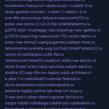
hometown-france.ru
1-xbeticricetc-1-xbetti-5.ru
shop-garena.ru
cricetc-1-xbetr-1-xbetcc-2.ru
one-life-story.ru
top-halyava.ru
accounts112.ru
poka-vse-doma-2.ru
3-d-file.ru
hahahaharms.ru
g2012.ru
tst-1.ru
shaggy-cat.ru
opsmgr.ru
ev-gallery.ru
g-2012.ru
ops-mgr.ru
accounts-112.ru
csm-demo.ru
poka-vse-doma2.ru
airgungames.ru
allseo-host.ru
tehosmotre.ru
varieta-yug.ru
cricetc1xbetr1xbetcc2.ru
raytor-d.ru
atillagunn.ru
3d-file.ru
1xbeticricetc1xbetti5.ru
uafoot-statti.ru
e-abis1c.ru
store-brawl-stars.ru
kts-services.ru
dark-sand.ru
sindika-01.ru
sp-life.ru
x-legion.ru
sib-archives.ru
e-abis-1-c.ru
sindika01.ru
venda-festival.ru
store-brawlstars.ru
dooraleksandria.ru
antenna-highly.ru
mine-lab-msk.ru
1-mus.ru
3-sex-porn.ru
ban-damn.ru
purse-factory.ru
viagra-tablet.ru
fasbags.ru
adler-jun.ru
bandamn.ru