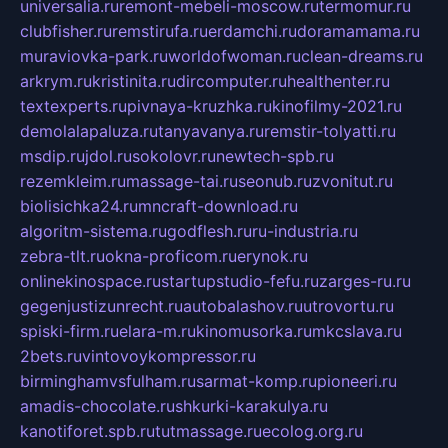
universalia.ru
remont-mebeli-moscow.ru
termomur.ru
clubfisher.ru
remstirufa.ru
erdamchi.ru
doramamama.ru
muraviovka-park.ru
worldofwoman.ru
clean-dreams.ru
arkrym.ru
kristinita.ru
dircomputer.ru
healthenter.ru
textexperts.ru
pivnaya-kruzhka.ru
kinofilmy-2021.ru
demolalapaluza.ru
tanyavanya.ru
remstir-tolyatti.ru
msdip.ru
jdol.ru
sokolovr.ru
newtech-spb.ru
rezemkleim.ru
massage-tai.ru
seonub.ru
zvonitut.ru
biolisichka24.ru
mncraft-download.ru
algoritm-sistema.ru
godflesh.ru
ru-industria.ru
zebra-tlt.ru
okna-proficom.ru
erynok.ru
onlinekinospace.ru
startupstudio-fefu.ru
zarges-ru.ru
gegenjustizunrecht.ru
autobalashov.ru
utrovortu.ru
spiski-firm.ru
elara-m.ru
kinomusorka.ru
mkcslava.ru
2bets.ru
vintovoykompressor.ru
birminghamvsfulham.ru
sarmat-komp.ru
pioneeri.ru
amadis-chocolate.ru
shkurki-karakulya.ru
kanotiforet.spb.ru
tutmassage.ru
ecolog.org.ru