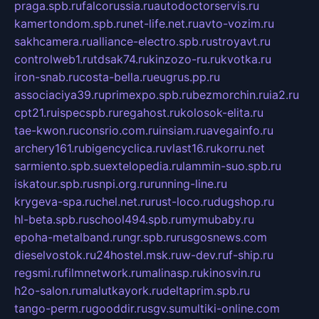
praga.spb.ru
falcorussia.ru
autodoctorservis.ru
kamertondom.spb.ru
net-life.net.ru
avto-vozim.ru
sakhcamera.ru
alliance-electro.spb.ru
stroyavt.ru
controlweb1.ru
tdsak74.ru
kinzozo-ru.ru
kvotka.ru
iron-snab.ru
costa-bella.ru
eugrus.pp.ru
associaciya39.ru
primexpo.spb.ru
bezmorchin.ru
ia2.ru
cpt21.ru
ispecspb.ru
regahost.ru
kolosok-elita.ru
tae-kwon.ru
consrio.com.ru
insiam.ru
avegainfo.ru
archery161.ru
bigencyclica.ru
vlast16.ru
korru.net
sarmiento.spb.su
extelopedia.ru
lammin-suo.spb.ru
iskatour.spb.ru
snpi.org.ru
running-line.ru
krygeva-spa.ru
chel.net.ru
rust-loco.ru
dugshop.ru
hl-beta.spb.ru
school494.spb.ru
mymubaby.ru
epoha-metalband.ru
ngr.spb.ru
rusgosnews.com
dieselvostok.ru
24hostel.msk.ru
w-dev.ru
f-ship.ru
regsmi.ru
filmnetwork.ru
malinasp.ru
kinosvin.ru
h2o-salon.ru
malutkayork.ru
deltaprim.spb.ru
tango-perm.ru
gooddir.ru
sgv.su
multiki-online.com