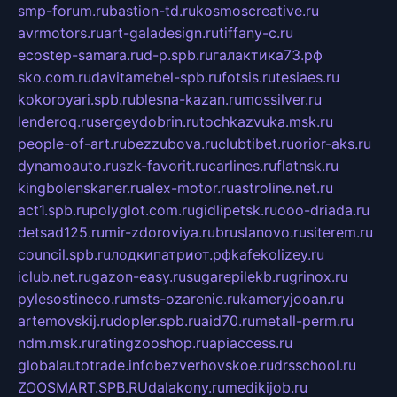
smp-forum.ru
bastion-td.ru
kosmoscreative.ru
avrmotors.ru
art-galadesign.ru
tiffany-c.ru
ecostep-samara.ru
d-p.spb.ru
галактика73.рф
sko.com.ru
davitamebel-spb.ru
fotsis.ru
tesiaes.ru
kokoroyari.spb.ru
blesna-kazan.ru
mossilver.ru
lenderoq.ru
sergeydobrin.ru
tochkazvuka.msk.ru
people-of-art.ru
bezzubova.ru
clubtibet.ru
orior-aks.ru
dynamoauto.ru
szk-favorit.ru
carlines.ru
flatnsk.ru
kingbolenskaner.ru
alex-motor.ru
astroline.net.ru
act1.spb.ru
polyglot.com.ru
gidlipetsk.ru
ooo-driada.ru
detsad125.ru
mir-zdoroviya.ru
bruslanovo.ru
siterem.ru
council.spb.ru
лодкипатриот.рф
kafekolizey.ru
iclub.net.ru
gazon-easy.ru
sugarepilekb.ru
grinox.ru
pylesostineco.ru
msts-ozarenie.ru
kameryjooan.ru
artemovskij.ru
dopler.spb.ru
aid70.ru
metall-perm.ru
ndm.msk.ru
ratingzooshop.ru
apiaccess.ru
globalautotrade.info
bezverhovskoe.ru
drsschool.ru
ZOOSMART.SPB.RU
dalakony.ru
medikijob.ru