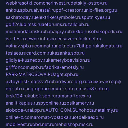
webkrasotki.com
cherinvest.ru
detskiy-ostrov.ru
ankou.spb.ru
alvesta1.ru
pdf-creator.ru
nix-files.org.ru
sakhatoday.ru
elektrikersymboler.ru
sputnikyes.ru
golf2club.msk.ru
aeforums.ru
zallclub.ru
multimodal.msk.ru
habaigry.ru
haikko.ru
sobakopedia.ru
isz-fest.ru
ewnc.info
screensaver-clock.net.ru
volnav.spb.ru
comnat.ru
npf.net.ru
7bit.pp.ru
kalugatur.ru
tesiaes.ru
card.com.ru
kazanka.spb.ru
gildiya-kuznecov.ru
kameryboavision.ru
griffoncom.spb.ru
fabrika-emotsiy.ru
PARK-MATROSOVA.RU
agat.spb.ru
avtoyurist-moskva1.ru
hardware.org.ru
схема-авто.рф
dg-lab.ru
angrup.ru
recruiter.spb.ru
music8.spb.ru
krsk124.ru
kubok.spb.ru
romanofforex.ru
analitikaplus.ru
spyonline.ru
zosikamery.ru
sloboda-ural.pp.ru
AUTO-COM.SU
hohota.net
alimy.ru
online-z.com
aromat-vostoka.ru
otdelkaexp.ru
mobilvest.ru
bbd.net.ru
mebelshop.msk.ru