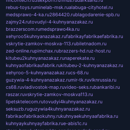
fincontech.ru
3sexporn.ru
1mus.ru
darksand.ru
rebus-toys.ru
minelab-msk.ru
alabuga-cityhotel.ru
medsprawo-4-ka.ru
2864420.ru
blagodarenie-spb.ru
zajmy24.ru
tovudyi-4-kuhnyanazakaz.ru
brazzerscom.ru
medsprawo4ka.ru
xehyroo5kuhnyanazakaz.ru
fabrikayfabrikaefabrika.ru
vskrytie-zamkov-moskva-113.ru
biletnadom.ru
zed-online.ru
pimchax.ru
brazzers-hd.ru
z-host.ru
kitubeu2kuhnyanazakaz.ru
naperekate.ru
kuhnyaofabrikaufabrik.ru
kitubeu-2-kuhnyanazakaz.ru
xehyroo-5-kuhnyanazakaz.ru
cs-68.ru
guzywia-4-kuhnyanazakaz.ru
mir-tk.ru
vlknrussia.ru
cs68.ru
vladivostok-map.ru
video-seks.ru
bankaribi.ru
raszar.ru
vskrytie-zamkov-moskva113.ru
lipetsktelecom.ru
tovudyi4kuhnyanazakaz.ru
seksuzb.ru
guzywia4kuhnyanazakaz.ru
fabrikaofabrikaokuhny.ru
kuhnyaekuhnyaafabrika.ru
kuhnyaykuhnyayfabrika.ru
e-abis1c.ru