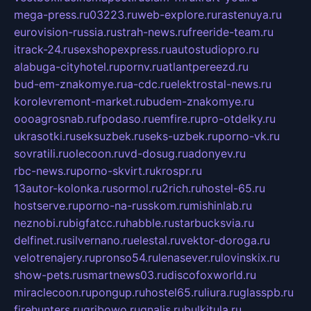
mega-press.ru
03223.ru
web-explore.ru
rastenuya.ru
eurovision-russia.ru
strah-news.ru
freeride-team.ru
itrack-24.ru
sexshopexpress.ru
autostudiopro.ru
alabuga-cityhotel.ru
pornv.ru
atlantpereezd.ru
bud-em-znakomye.ru
a-cdc.ru
elektrostal-news.ru
korolevremont-market.ru
budem-znakomye.ru
oooagrosnab.ru
fpodaso.ru
emfire.ru
pro-otdelky.ru
ukrasotki.ru
seksuzbek.ru
seks-uzbek.ru
porno-vk.ru
sovratili.ru
olecoon.ru
vd-dosug.ru
adonyev.ru
rbc-news.ru
porno-skvirt.ru
krospr.ru
13autor-kolonka.ru
sormol.ru
2rich.ru
hostel-65.ru
hostserve.ru
porno-na-russkom.ru
mishinlab.ru
neznobi.ru
bigfatcc.ru
habble.ru
starbucksvia.ru
delfinet.ru
silvernano.ru
elestal.ru
vektor-doroga.ru
velotrenajery.ru
pronso54.ru
lenasever.ru
lovinskix.ru
show-pets.ru
smartnews03.ru
discofoxworld.ru
miraclecoon.ru
pongup.ru
hostel65.ru
liura.ru
glasspb.ru
firehunters.ru
gribowo.ru
gnalis.ru
bulkitula.ru