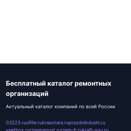
Бесплатный каталог ремонтных
организаций
Актуальный каталог компаний по всей России
03223.ru
ufille.ru
krasotata.ru
prazdnikdushi.ru
veetbox.ru
cinemapost.ru
ciam-fr.ru
kraft-you.ru