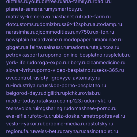
dizfiles.ru
youtubefree.ru
aria-family.ru
roadli.ru
planeta-samara.ru
mysmartbuy.ru
matrasy-kemerovo.ru
ashanet.ru
trade-farm.ru
dotcustoms.ru
domizbrusa9x12spb.ru
autodamp.ru
narasimha.ru
djcommodities.ru
nv750.ru
x-ton.ru
newsplain.ru
cardvoice.ru
modopaper.ru
manunae.ru
gbget.ru
alfeihavsalnassr.ru
madoma.ru
tajuncos.ru
petrovkasports.ru
porno-online-besplatno.ru
splclub.ru
york-life.ru
doroga-expo.ru
ribery.ru
cleanmedicine.ru
slovar-ivrit.ru
porno-video-besplatno.ru
seks-365.ru
ovucontrol.ru
sloty-igrovyye-avtomaty.ru
ru-industriya.ru
russkoe-porno-besplatno.ru
belgorod-day.ru
digilith.ru
pichkurovlab.ru
medic-today.ru
taksu.ru
comp123.ru
don-ykt.ru
teensvoice.ru
imgsharing.ru
domashnee-porno.ru
eva-elfie.ru
foto-tur.ru
biz-doska.ru
metropoltravel.ru
veslo-i-yakor.ru
borodino-media.ru
rostotsky.ru
regionufa.ru
weiss-bet.ru
zaryna.ru
casinotablet.ru