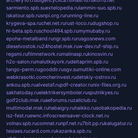
archery161.ru
bigencyclica.ru
vlast16.ru
korru.net
sarmiento.spb.su
extelopedia.ru
lammin-suo.spb.ru
iskatour.spb.ru
snpi.org.ru
running-line.ru
krygeva-spa.ru
chel.net.ru
rust-loco.ru
dugshop.ru
hl-beta.spb.ru
school494.spb.ru
mymubaby.ru
epoha-metalband.ru
ngr.spb.ru
rusgosnews.com
dieselvostok.ru
24hostel.msk.ru
w-dev.ru
f-ship.ru
regsmi.ru
filmnetwork.ru
malinasp.ru
kinosvin.ru
h2o-salon.ru
malutkayork.ru
deltaprim.spb.ru
tango-perm.ru
gooddir.ru
sgv.su
multiki-online.com
webkrasotki.com
cherinvest.ru
detskiy-ostrov.ru
ankou.spb.ru
alvesta1.ru
pdf-creator.ru
nix-files.org.ru
sakhatoday.ru
elektrikersymboler.ru
sputnikyes.ru
golf2club.msk.ru
aeforums.ru
zallclub.ru
multimodal.msk.ru
habaigry.ru
haikko.ru
sobakopedia.ru
isz-fest.ru
ewnc.info
screensaver-clock.net.ru
volnav.spb.ru
comnat.ru
npf.net.ru
7bit.pp.ru
kalugatur.ru
tesiaes.ru
card.com.ru
kazanka.spb.ru