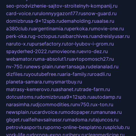
seo-prodvizhenie-sajtov-stroitelnyh-kompanij.ru
card-voice.ru
rulonnyygazon177.ru
snow-guard.ru
domizbrusa-9x12spb.ru
demaholding.ru
aalse.ru
a380club.ru
argentinamia.ru
perkoka.ru
movie-one.ru
perk-oka.ru
g-octopus.ru
sibarchives.ru
andreislyusar.ru
naruto-x.ru
pursefactory.ru
tor-lyubov-i-grom.ru
spayderhed-2022.ru
movieone.ru
evro-dez.ru
webamator.ru
ma-absolut1.ru
avtopomosch27.ru
nv-750.ru
news-plain.ru
nertansaga.ru
delanalad.ru
dizfiles.ru
youtubefree.ru
aria-family.ru
roadli.ru
planeta-samara.ru
mysmartbuy.ru
matrasy-kemerovo.ru
ashanet.ru
trade-farm.ru
dotcustoms.ru
domizbrusa9x12spb.ru
autodamp.ru
narasimha.ru
djcommodities.ru
nv750.ru
x-ton.ru
newsplain.ru
cardvoice.ru
modopaper.ru
manunae.ru
gbget.ru
alfeihavsalnassr.ru
madoma.ru
tajuncos.ru
petrovkasports.ru
porno-online-besplatno.ru
splclub.ru
york-life.ru
doroga-expo.ru
ribery.ru
cleanmedicine.ru