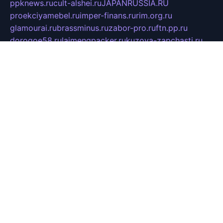
ppknews.ru
cult-alshei.ru
JAPANRUSSIA.RU
proekciyamebel.ru
imper-finans.ru
rim.org.ru
glamourai.ru
brassminus.ru
zabor-pro.ru
ftn.pp.ru
dorogoe58.ru
laimengpacker.ru
kuzova-zapchasti.ru
sageerp.ru
taxodrom.ru
dsrazvitie.ru
hardcity.net.ru
ratinghomegames.ru
topservice25.ru
gubernyan.ru
gtglasslined.ru
ii4.ru
tssport.spb.ru
andorra24.com
blackwallstreet.ru
oboimos.ru
optim-doors.com.ru
ikuch.ru
nycr.org.ru
npa21.ru
vremya-ch.spb.ru
desert000.ru
ivtorgi.ru
ifiori.ru
catalog-statei.ru
dcv.org.ru
spetsmaster174.ru
ipkameryhiseeu.ru
dum26.ru
ruspol.spb.ru
fr-opendp.ru
kam-solnyshko.ru
cheyenne-arapaho.ru
sevzapmetal.spb.ru
ted-lapidus.spb.ru
parasite-eliminator.ru
sigma-complete.ru
modernworld.ru
dama-moda.ru
eholot-group.ru
sk-nvkz.ru
DRONGOLD.RU
democratia2.ru
i-farmer.ru
mass-sport.org
jablonex.spb.ru
bookmess.ru
linkword.ru