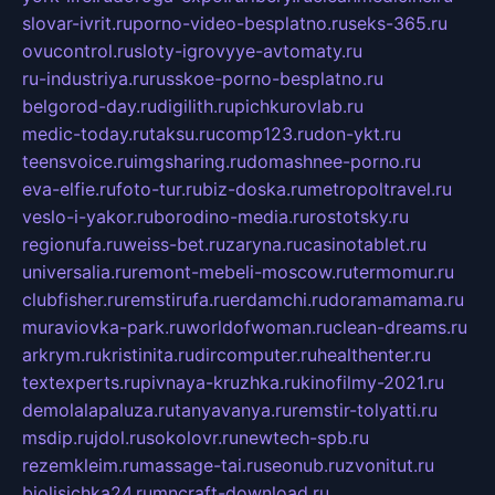
slovar-ivrit.ru
porno-video-besplatno.ru
seks-365.ru
ovucontrol.ru
sloty-igrovyye-avtomaty.ru
ru-industriya.ru
russkoe-porno-besplatno.ru
belgorod-day.ru
digilith.ru
pichkurovlab.ru
medic-today.ru
taksu.ru
comp123.ru
don-ykt.ru
teensvoice.ru
imgsharing.ru
domashnee-porno.ru
eva-elfie.ru
foto-tur.ru
biz-doska.ru
metropoltravel.ru
veslo-i-yakor.ru
borodino-media.ru
rostotsky.ru
regionufa.ru
weiss-bet.ru
zaryna.ru
casinotablet.ru
universalia.ru
remont-mebeli-moscow.ru
termomur.ru
clubfisher.ru
remstirufa.ru
erdamchi.ru
doramamama.ru
muraviovka-park.ru
worldofwoman.ru
clean-dreams.ru
arkrym.ru
kristinita.ru
dircomputer.ru
healthenter.ru
textexperts.ru
pivnaya-kruzhka.ru
kinofilmy-2021.ru
demolalapaluza.ru
tanyavanya.ru
remstir-tolyatti.ru
msdip.ru
jdol.ru
sokolovr.ru
newtech-spb.ru
rezemkleim.ru
massage-tai.ru
seonub.ru
zvonitut.ru
biolisichka24.ru
mncraft-download.ru