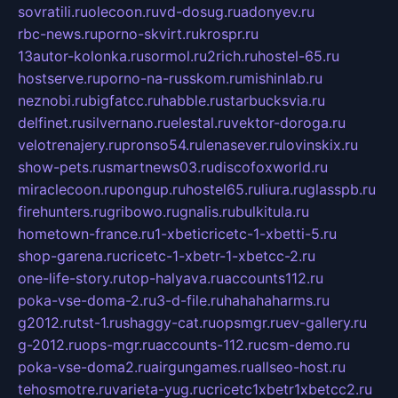
sovratili.ru
olecoon.ru
vd-dosug.ru
adonyev.ru
rbc-news.ru
porno-skvirt.ru
krospr.ru
13autor-kolonka.ru
sormol.ru
2rich.ru
hostel-65.ru
hostserve.ru
porno-na-russkom.ru
mishinlab.ru
neznobi.ru
bigfatcc.ru
habble.ru
starbucksvia.ru
delfinet.ru
silvernano.ru
elestal.ru
vektor-doroga.ru
velotrenajery.ru
pronso54.ru
lenasever.ru
lovinskix.ru
show-pets.ru
smartnews03.ru
discofoxworld.ru
miraclecoon.ru
pongup.ru
hostel65.ru
liura.ru
glasspb.ru
firehunters.ru
gribowo.ru
gnalis.ru
bulkitula.ru
hometown-france.ru
1-xbeticricetc-1-xbetti-5.ru
shop-garena.ru
cricetc-1-xbetr-1-xbetcc-2.ru
one-life-story.ru
top-halyava.ru
accounts112.ru
poka-vse-doma-2.ru
3-d-file.ru
hahahaharms.ru
g2012.ru
tst-1.ru
shaggy-cat.ru
opsmgr.ru
ev-gallery.ru
g-2012.ru
ops-mgr.ru
accounts-112.ru
csm-demo.ru
poka-vse-doma2.ru
airgungames.ru
allseo-host.ru
tehosmotre.ru
varieta-yug.ru
cricetc1xbetr1xbetcc2.ru