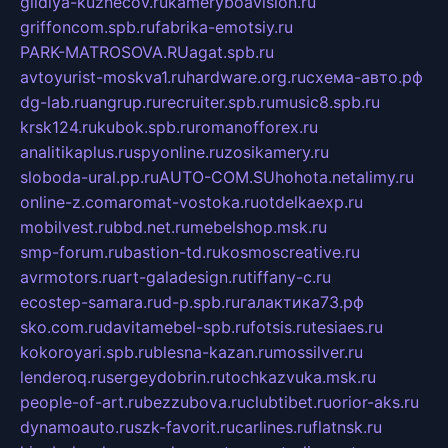
gildiya-kuznecov.ru
kameryboavision.ru
griffoncom.spb.ru
fabrika-emotsiy.ru
PARK-MATROSOVA.RU
agat.spb.ru
avtoyurist-moskva1.ru
hardware.org.ru
схема-авто.рф
dg-lab.ru
angrup.ru
recruiter.spb.ru
music8.spb.ru
krsk124.ru
kubok.spb.ru
romanofforex.ru
analitikaplus.ru
spyonline.ru
zosikamery.ru
sloboda-ural.pp.ru
AUTO-COM.SU
hohota.net
alimy.ru
online-z.com
aromat-vostoka.ru
otdelkaexp.ru
mobilvest.ru
bbd.net.ru
mebelshop.msk.ru
smp-forum.ru
bastion-td.ru
kosmoscreative.ru
avrmotors.ru
art-galadesign.ru
tiffany-c.ru
ecostep-samara.ru
d-p.spb.ru
галактика73.рф
sko.com.ru
davitamebel-spb.ru
fotsis.ru
tesiaes.ru
kokoroyari.spb.ru
blesna-kazan.ru
mossilver.ru
lenderoq.ru
sergeydobrin.ru
tochkazvuka.msk.ru
people-of-art.ru
bezzubova.ru
clubtibet.ru
orior-aks.ru
dynamoauto.ru
szk-favorit.ru
carlines.ru
flatnsk.ru