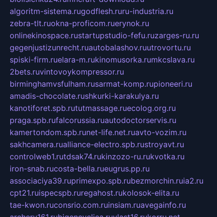
algoritm-sistema.ru
godflesh.ru
ru-industria.ru
zebra-tlt.ru
okna-proficom.ru
erynok.ru
onlinekinospace.ru
startupstudio-fefu.ru
zarges-ru.ru
gegenjustizunrecht.ru
autobalashov.ru
utrovortu.ru
spiski-firm.ru
elara-m.ru
kinomusorka.ru
mkcslava.ru
2bets.ru
vintovoykompressor.ru
birminghamvsfulham.ru
sarmat-komp.ru
pioneeri.ru
amadis-chocolate.ru
shkurki-karakulya.ru
kanotiforet.spb.ru
tutmassage.ru
ecolog.org.ru
praga.spb.ru
falcorussia.ru
autodoctorservis.ru
kamertondom.spb.ru
net-life.net.ru
avto-vozim.ru
sakhcamera.ru
alliance-electro.spb.ru
stroyavt.ru
controlweb1.ru
tdsak74.ru
kinzozo-ru.ru
kvotka.ru
iron-snab.ru
costa-bella.ru
eugrus.pp.ru
associaciya39.ru
primexpo.spb.ru
bezmorchin.ru
ia2.ru
cpt21.ru
ispecspb.ru
regahost.ru
kolosok-elita.ru
tae-kwon.ru
consrio.com.ru
insiam.ru
avegainfo.ru