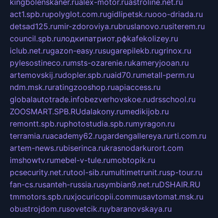
kingbolenskaner.ru
alex-motor.ru
astroline.net.ru
act1.spb.ru
polyglot.com.ru
gidlipetsk.ru
ooo-driada.ru
detsad125.ru
mir-zdoroviya.ru
bruslanovo.ru
siterem.ru
council.spb.ru
лодкипатриот.рф
kafekolizey.ru
iclub.net.ru
gazon-easy.ru
sugarepilekb.ru
grinox.ru
pylesostineco.ru
msts-ozarenie.ru
kameryjooan.ru
artemovskij.ru
dopler.spb.ru
aid70.ru
metall-perm.ru
ndm.msk.ru
ratingzooshop.ru
apiaccess.ru
globalautotrade.info
bezverhovskoe.ru
drsschool.ru
ZOOSMART.SPB.RU
dalakony.ru
medikijob.ru
remontt.spb.ru
photostudia.spb.ru
myragon.ru
terramia.ru
academy62.ru
gardengallereya.ru
rti.com.ru
artem-news.ru
biserinca.ru
krasnodarkurort.com
imshowtv.ru
mebel-v-tule.ru
mobtopik.ru
pcsecurity.net.ru
tool-sib.ru
multimetrunit.ru
sp-tour.ru
fan-cs.ru
santeh-russia.ru
symbian9.net.ru
DSHAIR.RU
tmmotors.spb.ru
xjocuricopii.com
musavtomat.msk.ru
obustrojdom.ru
sovetcik.ru
ybaranovskaya.ru