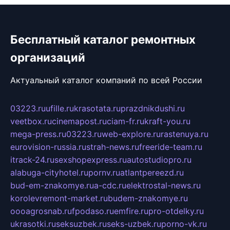
Бесплатный каталог ремонтных
организаций
Актуальный каталог компаний по всей России
03223.ru
ufille.ru
krasotata.ru
prazdnikdushi.ru
veetbox.ru
cinemapost.ru
ciam-fr.ru
kraft-you.ru
mega-press.ru
03223.ru
web-explore.ru
rastenuya.ru
eurovision-russia.ru
strah-news.ru
freeride-team.ru
itrack-24.ru
sexshopexpress.ru
autostudiopro.ru
alabuga-cityhotel.ru
pornv.ru
atlantpereezd.ru
bud-em-znakomye.ru
a-cdc.ru
elektrostal-news.ru
korolevremont-market.ru
budem-znakomye.ru
oooagrosnab.ru
fpodaso.ru
emfire.ru
pro-otdelky.ru
ukrasotki.ru
seksuzbek.ru
seks-uzbek.ru
porno-vk.ru