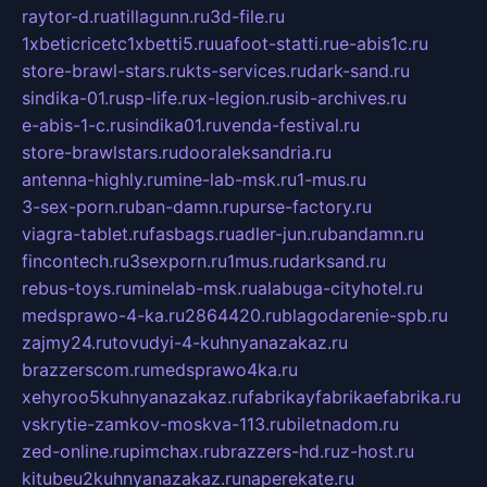
raytor-d.ru
atillagunn.ru
3d-file.ru
1xbeticricetc1xbetti5.ru
uafoot-statti.ru
e-abis1c.ru
store-brawl-stars.ru
kts-services.ru
dark-sand.ru
sindika-01.ru
sp-life.ru
x-legion.ru
sib-archives.ru
e-abis-1-c.ru
sindika01.ru
venda-festival.ru
store-brawlstars.ru
dooraleksandria.ru
antenna-highly.ru
mine-lab-msk.ru
1-mus.ru
3-sex-porn.ru
ban-damn.ru
purse-factory.ru
viagra-tablet.ru
fasbags.ru
adler-jun.ru
bandamn.ru
fincontech.ru
3sexporn.ru
1mus.ru
darksand.ru
rebus-toys.ru
minelab-msk.ru
alabuga-cityhotel.ru
medsprawo-4-ka.ru
2864420.ru
blagodarenie-spb.ru
zajmy24.ru
tovudyi-4-kuhnyanazakaz.ru
brazzerscom.ru
medsprawo4ka.ru
xehyroo5kuhnyanazakaz.ru
fabrikayfabrikaefabrika.ru
vskrytie-zamkov-moskva-113.ru
biletnadom.ru
zed-online.ru
pimchax.ru
brazzers-hd.ru
z-host.ru
kitubeu2kuhnyanazakaz.ru
naperekate.ru