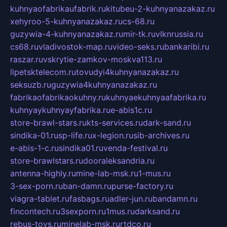
kuhnyaofabrikaufabrik.ru
kitubeu-2-kuhnyanazakaz.ru
xehyroo-5-kuhnyanazakaz.ru
cs-68.ru
guzywia-4-kuhnyanazakaz.ru
mir-tk.ru
vlknrussia.ru
cs68.ru
vladivostok-map.ru
video-seks.ru
bankaribi.ru
raszar.ru
vskrytie-zamkov-moskva113.ru
lipetsktelecom.ru
tovudyi4kuhnyanazakaz.ru
seksuzb.ru
guzywia4kuhnyanazakaz.ru
fabrikaofabrikaokuhny.ru
kuhnyaekuhnyaafabrika.ru
kuhnyaykuhnyayfabrika.ru
e-abis1c.ru
store-brawl-stars.ru
kts-services.ru
dark-sand.ru
sindika-01.ru
sp-life.ru
x-legion.ru
sib-archives.ru
e-abis-1-c.ru
sindika01.ru
venda-festival.ru
store-brawlstars.ru
dooraleksandria.ru
antenna-highly.ru
mine-lab-msk.ru
1-mus.ru
3-sex-porn.ru
ban-damn.ru
purse-factory.ru
viagra-tablet.ru
fasbags.ru
adler-jun.ru
bandamn.ru
fincontech.ru
3sexporn.ru
1mus.ru
darksand.ru
rebus-toys.ru
minelab-msk.ru
rtdco.ru