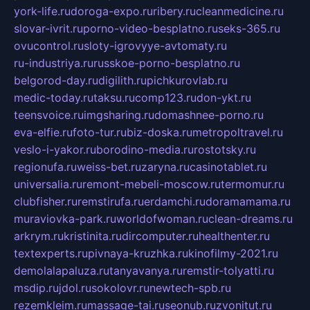
york-life.ru
doroga-expo.ru
ribery.ru
cleanmedicine.ru
slovar-ivrit.ru
porno-video-besplatno.ru
seks-365.ru
ovucontrol.ru
sloty-igrovyye-avtomaty.ru
ru-industriya.ru
russkoe-porno-besplatno.ru
belgorod-day.ru
digilith.ru
pichkurovlab.ru
medic-today.ru
taksu.ru
comp123.ru
don-ykt.ru
teensvoice.ru
imgsharing.ru
domashnee-porno.ru
eva-elfie.ru
foto-tur.ru
biz-doska.ru
metropoltravel.ru
veslo-i-yakor.ru
borodino-media.ru
rostotsky.ru
regionufa.ru
weiss-bet.ru
zaryna.ru
casinotablet.ru
universalia.ru
remont-mebeli-moscow.ru
termomur.ru
clubfisher.ru
remstirufa.ru
erdamchi.ru
doramamama.ru
muraviovka-park.ru
worldofwoman.ru
clean-dreams.ru
arkrym.ru
kristinita.ru
dircomputer.ru
healthenter.ru
textexperts.ru
pivnaya-kruzhka.ru
kinofilmy-2021.ru
demolalapaluza.ru
tanyavanya.ru
remstir-tolyatti.ru
msdip.ru
jdol.ru
sokolovr.ru
newtech-spb.ru
rezemkleim.ru
massage-tai.ru
seonub.ru
zvonitut.ru