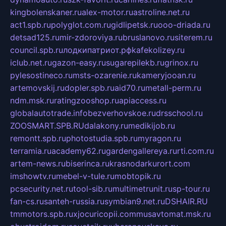
kingbolenskaner.ru
alex-motor.ru
astroline.net.ru
act1.spb.ru
polyglot.com.ru
gidlipetsk.ru
ooo-driada.ru
detsad125.ru
mir-zdoroviya.ru
bruslanovo.ru
siterem.ru
council.spb.ru
лодкипатриот.рф
kafekolizey.ru
iclub.net.ru
gazon-easy.ru
sugarepilekb.ru
grinox.ru
pylesostineco.ru
msts-ozarenie.ru
kameryjooan.ru
artemovskij.ru
dopler.spb.ru
aid70.ru
metall-perm.ru
ndm.msk.ru
ratingzooshop.ru
apiaccess.ru
globalautotrade.info
bezverhovskoe.ru
drsschool.ru
ZOOSMART.SPB.RU
dalakony.ru
medikijob.ru
remontt.spb.ru
photostudia.spb.ru
myragon.ru
terramia.ru
academy62.ru
gardengallereya.ru
rti.com.ru
artem-news.ru
biserinca.ru
krasnodarkurort.com
imshowtv.ru
mebel-v-tule.ru
mobtopik.ru
pcsecurity.net.ru
tool-sib.ru
multimetrunit.ru
sp-tour.ru
fan-cs.ru
santeh-russia.ru
symbian9.net.ru
DSHAIR.RU
tmmotors.spb.ru
xjocuricopii.com
musavtomat.msk.ru