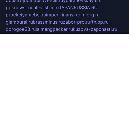
obustrojdom.ru
sovetcik.ru
ybaranovskaya.ru
ppknews.ru
cult-alshei.ru
JAPANRUSSIA.RU
proekciyamebel.ru
imper-finans.ru
rim.org.ru
glamourai.ru
brassminus.ru
zabor-pro.ru
ftn.pp.ru
dorogoe58.ru
laimengpacker.ru
kuzova-zapchasti.ru
sageerp.ru
taxodrom.ru
dsrazvitie.ru
hardcity.net.ru
ratinghomegames.ru
topservice25.ru
gubernyan.ru
gtglasslined.ru
ii4.ru
tssport.spb.ru
andorra24.com
blackwallstreet.ru
oboimos.ru
optim-doors.com.ru
ikuch.ru
nycr.org.ru
npa21.ru
vremya-ch.spb.ru
desert000.ru
ivtorgi.ru
ifiori.ru
catalog-statei.ru
dcv.org.ru
spetsmaster174.ru
ipkameryhiseeu.ru
dum26.ru
ruspol.spb.ru
fr-opendp.ru
kam-solnyshko.ru
cheyenne-arapaho.ru
sevzapmetal.spb.ru
ted-lapidus.spb.ru
parasite-eliminator.ru
sigma-complete.ru
modernworld.ru
dama-moda.ru
eholot-group.ru
sk-nvkz.ru
DRONGOLD.RU
democratia2.ru
i-farmer.ru
mass-sport.org