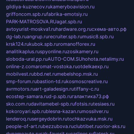
gildiya-kuznecov.ru
kameryboavision.ru
griffoncom.spb.ru
fabrika-emotsiy.ru
PARK-MATROSOVA.RU
agat.spb.ru
avtoyurist-moskva1.ru
hardware.org.ru
схема-авто.рф
dg-lab.ru
angrup.ru
recruiter.spb.ru
music8.spb.ru
krsk124.ru
kubok.spb.ru
romanofforex.ru
analitikaplus.ru
spyonline.ru
zosikamery.ru
sloboda-ural.pp.ru
AUTO-COM.SU
hohota.net
alimy.ru
online-z.com
aromat-vostoka.ru
otdelkaexp.ru
mobilvest.ru
bbd.net.ru
mebelshop.msk.ru
smp-forum.ru
bastion-td.ru
kosmoscreative.ru
avrmotors.ru
art-galadesign.ru
tiffany-c.ru
ecostep-samara.ru
d-p.spb.ru
галактика73.рф
sko.com.ru
davitamebel-spb.ru
fotsis.ru
tesiaes.ru
kokoroyari.spb.ru
blesna-kazan.ru
mossilver.ru
lenderoq.ru
sergeydobrin.ru
tochkazvuka.msk.ru
people-of-art.ru
bezzubova.ru
clubtibet.ru
orior-aks.ru
dynamoauto.ru
szk-favorit.ru
carlines.ru
flatnsk.ru