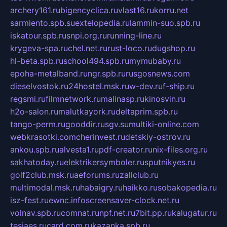
archery161.ru
bigencyclica.ru
vlast16.ru
korru.net
sarmiento.spb.su
extelopedia.ru
lammin-suo.spb.ru
iskatour.spb.ru
snpi.org.ru
running-line.ru
krygeva-spa.ru
chel.net.ru
rust-loco.ru
dugshop.ru
hl-beta.spb.ru
school494.spb.ru
mymubaby.ru
epoha-metalband.ru
ngr.spb.ru
rusgosnews.com
dieselvostok.ru
24hostel.msk.ru
w-dev.ru
f-ship.ru
regsmi.ru
filmnetwork.ru
malinasp.ru
kinosvin.ru
h2o-salon.ru
malutkayork.ru
deltaprim.spb.ru
tango-perm.ru
gooddir.ru
sgv.su
multiki-online.com
webkrasotki.com
cherinvest.ru
detskiy-ostrov.ru
ankou.spb.ru
alvesta1.ru
pdf-creator.ru
nix-files.org.ru
sakhatoday.ru
elektrikersymboler.ru
sputnikyes.ru
golf2club.msk.ru
aeforums.ru
zallclub.ru
multimodal.msk.ru
habaigry.ru
haikko.ru
sobakopedia.ru
isz-fest.ru
ewnc.info
screensaver-clock.net.ru
volnav.spb.ru
comnat.ru
npf.net.ru
7bit.pp.ru
kalugatur.ru
tesiaes.ru
card.com.ru
kazanka.spb.ru