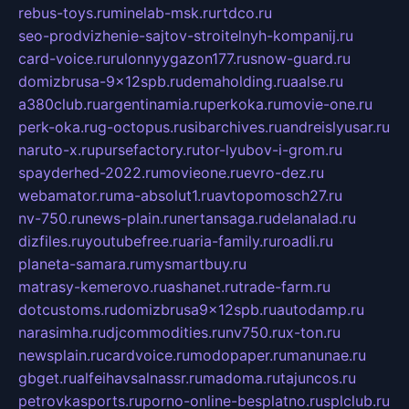
rebus-toys.ru
minelab-msk.ru
rtdco.ru
seo-prodvizhenie-sajtov-stroitelnyh-kompanij.ru
card-voice.ru
rulonnyygazon177.ru
snow-guard.ru
domizbrusa-9x12spb.ru
demaholding.ru
aalse.ru
a380club.ru
argentinamia.ru
perkoka.ru
movie-one.ru
perk-oka.ru
g-octopus.ru
sibarchives.ru
andreislyusar.ru
naruto-x.ru
pursefactory.ru
tor-lyubov-i-grom.ru
spayderhed-2022.ru
movieone.ru
evro-dez.ru
webamator.ru
ma-absolut1.ru
avtopomosch27.ru
nv-750.ru
news-plain.ru
nertansaga.ru
delanalad.ru
dizfiles.ru
youtubefree.ru
aria-family.ru
roadli.ru
planeta-samara.ru
mysmartbuy.ru
matrasy-kemerovo.ru
ashanet.ru
trade-farm.ru
dotcustoms.ru
domizbrusa9x12spb.ru
autodamp.ru
narasimha.ru
djcommodities.ru
nv750.ru
x-ton.ru
newsplain.ru
cardvoice.ru
modopaper.ru
manunae.ru
gbget.ru
alfeihavsalnassr.ru
madoma.ru
tajuncos.ru
petrovkasports.ru
porno-online-besplatno.ru
splclub.ru