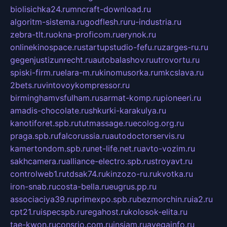
biolisichka24.ru
mncraft-download.ru
algoritm-sistema.ru
godflesh.ru
ru-industria.ru
zebra-tlt.ru
okna-proficom.ru
erynok.ru
onlinekinospace.ru
startupstudio-fefu.ru
zarges-ru.ru
gegenjustizunrecht.ru
autobalashov.ru
utrovortu.ru
spiski-firm.ru
elara-m.ru
kinomusorka.ru
mkcslava.ru
2bets.ru
vintovoykompressor.ru
birminghamvsfulham.ru
sarmat-komp.ru
pioneeri.ru
amadis-chocolate.ru
shkurki-karakulya.ru
kanotiforet.spb.ru
tutmassage.ru
ecolog.org.ru
praga.spb.ru
falcorussia.ru
autodoctorservis.ru
kamertondom.spb.ru
net-life.net.ru
avto-vozim.ru
sakhcamera.ru
alliance-electro.spb.ru
stroyavt.ru
controlweb1.ru
tdsak74.ru
kinzozo-ru.ru
kvotka.ru
iron-snab.ru
costa-bella.ru
eugrus.pp.ru
associaciya39.ru
primexpo.spb.ru
bezmorchin.ru
ia2.ru
cpt21.ru
ispecspb.ru
regahost.ru
kolosok-elita.ru
tae-kwon.ru
consrio.com.ru
insiam.ru
avegainfo.ru