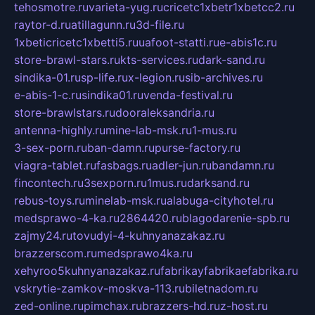
tehosmotre.ru
varieta-yug.ru
cricetc1xbetr1xbetcc2.ru
raytor-d.ru
atillagunn.ru
3d-file.ru
1xbeticricetc1xbetti5.ru
uafoot-statti.ru
e-abis1c.ru
store-brawl-stars.ru
kts-services.ru
dark-sand.ru
sindika-01.ru
sp-life.ru
x-legion.ru
sib-archives.ru
e-abis-1-c.ru
sindika01.ru
venda-festival.ru
store-brawlstars.ru
dooraleksandria.ru
antenna-highly.ru
mine-lab-msk.ru
1-mus.ru
3-sex-porn.ru
ban-damn.ru
purse-factory.ru
viagra-tablet.ru
fasbags.ru
adler-jun.ru
bandamn.ru
fincontech.ru
3sexporn.ru
1mus.ru
darksand.ru
rebus-toys.ru
minelab-msk.ru
alabuga-cityhotel.ru
medsprawo-4-ka.ru
2864420.ru
blagodarenie-spb.ru
zajmy24.ru
tovudyi-4-kuhnyanazakaz.ru
brazzerscom.ru
medsprawo4ka.ru
xehyroo5kuhnyanazakaz.ru
fabrikayfabrikaefabrika.ru
vskrytie-zamkov-moskva-113.ru
biletnadom.ru
zed-online.ru
pimchax.ru
brazzers-hd.ru
z-host.ru