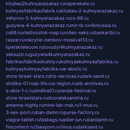
kitubeu2kuhnyanazakaz.ru
naperekate.ru
kuhnyaofabrikaufabrik.ru
kitubeu-2-kuhnyanazakaz.ru
xehyroo-5-kuhnyanazakaz.ru
cs-68.ru
guzywia-4-kuhnyanazakaz.ru
mir-tk.ru
vlknrussia.ru
cs68.ru
vladivostok-map.ru
video-seks.ru
bankaribi.ru
raszar.ru
vskrytie-zamkov-moskva113.ru
lipetsktelecom.ru
tovudyi4kuhnyanazakaz.ru
seksuzb.ru
guzywia4kuhnyanazakaz.ru
fabrikaofabrikaokuhny.ru
kuhnyaekuhnyaafabrika.ru
kuhnyaykuhnyayfabrika.ru
e-abis1c.ru
store-brawl-stars.ru
kts-services.ru
dark-sand.ru
sindika-01.ru
sp-life.ru
x-legion.ru
sib-archives.ru
e-abis-1-c.ru
sindika01.ru
venda-festival.ru
store-brawlstars.ru
dooraleksandria.ru
antenna-highly.ru
mine-lab-msk.ru
1-mus.ru
3-sex-porn.ru
ban-damn.ru
purse-factory.ru
viagra-tablet.ru
fasbags.ru
adler-jun.ru
bandamn.ru
fincontech.ru
3sexporn.ru
1mus.ru
darksand.ru