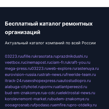
Бесплатный каталог ремонтных
организаций
Актуальный каталог компаний по всей России
03223.ru
ufille.ru
krasotata.ru
prazdnikdushi.ru
veetbox.ru
cinemapost.ru
ciam-fr.ru
kraft-you.ru
mega-press.ru
03223.ru
web-explore.ru
rastenuya.ru
eurovision-russia.ru
strah-news.ru
freeride-team.ru
itrack-24.ru
sexshopexpress.ru
autostudiopro.ru
alabuga-cityhotel.ru
pornv.ru
atlantpereezd.ru
bud-em-znakomye.ru
a-cdc.ru
elektrostal-news.ru
korolevremont-market.ru
budem-znakomye.ru
oooagrosnab.ru
fpodaso.ru
emfire.ru
pro-otdelky.ru