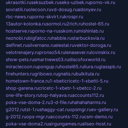
ukrasotki.ru
seksuzbek.ru
seks-uzbek.ru
porno-vk.ru
sovratili.ru
olecoon.ru
vd-dosug.ru
adonyev.ru
rbc-news.ru
porno-skvirt.ru
krospr.ru
13autor-kolonka.ru
sormol.ru
2rich.ru
hostel-65.ru
hostserve.ru
porno-na-russkom.ru
mishinlab.ru
neznobi.ru
bigfatcc.ru
habble.ru
starbucksvia.ru
delfinet.ru
silvernano.ru
elestal.ru
vektor-doroga.ru
velotrenajery.ru
pronso54.ru
lenasever.ru
lovinskix.ru
show-pets.ru
smartnews03.ru
discofoxworld.ru
miraclecoon.ru
pongup.ru
hostel65.ru
liura.ru
glasspb.ru
firehunters.ru
gribowo.ru
gnalis.ru
bulkitula.ru
hometown-france.ru
1-xbeticricetc-1-xbetti-5.ru
shop-garena.ru
cricetc-1-xbetr-1-xbetcc-2.ru
one-life-story.ru
top-halyava.ru
accounts112.ru
poka-vse-doma-2.ru
3-d-file.ru
hahahaharms.ru
g2012.ru
tst-1.ru
shaggy-cat.ru
opsmgr.ru
ev-gallery.ru
g-2012.ru
ops-mgr.ru
accounts-112.ru
csm-demo.ru
poka-vse-doma2.ru
airgungames.ru
allseo-host.ru