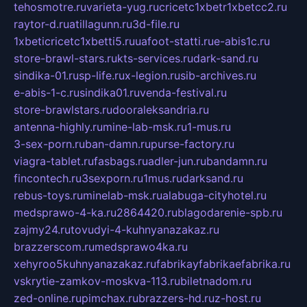
tehosmotre.ru
varieta-yug.ru
cricetc1xbetr1xbetcc2.ru
raytor-d.ru
atillagunn.ru
3d-file.ru
1xbeticricetc1xbetti5.ru
uafoot-statti.ru
e-abis1c.ru
store-brawl-stars.ru
kts-services.ru
dark-sand.ru
sindika-01.ru
sp-life.ru
x-legion.ru
sib-archives.ru
e-abis-1-c.ru
sindika01.ru
venda-festival.ru
store-brawlstars.ru
dooraleksandria.ru
antenna-highly.ru
mine-lab-msk.ru
1-mus.ru
3-sex-porn.ru
ban-damn.ru
purse-factory.ru
viagra-tablet.ru
fasbags.ru
adler-jun.ru
bandamn.ru
fincontech.ru
3sexporn.ru
1mus.ru
darksand.ru
rebus-toys.ru
minelab-msk.ru
alabuga-cityhotel.ru
medsprawo-4-ka.ru
2864420.ru
blagodarenie-spb.ru
zajmy24.ru
tovudyi-4-kuhnyanazakaz.ru
brazzerscom.ru
medsprawo4ka.ru
xehyroo5kuhnyanazakaz.ru
fabrikayfabrikaefabrika.ru
vskrytie-zamkov-moskva-113.ru
biletnadom.ru
zed-online.ru
pimchax.ru
brazzers-hd.ru
z-host.ru