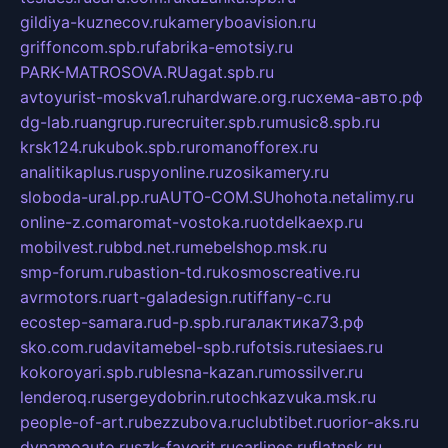
gildiya-kuznecov.ru
kameryboavision.ru
griffoncom.spb.ru
fabrika-emotsiy.ru
PARK-MATROSOVA.RU
agat.spb.ru
avtoyurist-moskva1.ru
hardware.org.ru
схема-авто.рф
dg-lab.ru
angrup.ru
recruiter.spb.ru
music8.spb.ru
krsk124.ru
kubok.spb.ru
romanofforex.ru
analitikaplus.ru
spyonline.ru
zosikamery.ru
sloboda-ural.pp.ru
AUTO-COM.SU
hohota.net
alimy.ru
online-z.com
aromat-vostoka.ru
otdelkaexp.ru
mobilvest.ru
bbd.net.ru
mebelshop.msk.ru
smp-forum.ru
bastion-td.ru
kosmoscreative.ru
avrmotors.ru
art-galadesign.ru
tiffany-c.ru
ecostep-samara.ru
d-p.spb.ru
галактика73.рф
sko.com.ru
davitamebel-spb.ru
fotsis.ru
tesiaes.ru
kokoroyari.spb.ru
blesna-kazan.ru
mossilver.ru
lenderoq.ru
sergeydobrin.ru
tochkazvuka.msk.ru
people-of-art.ru
bezzubova.ru
clubtibet.ru
orior-aks.ru
dynamoauto.ru
szk-favorit.ru
carlines.ru
flatnsk.ru