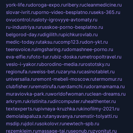
york-life.ru
doroga-expo.ru
ribery.ru
cleanmedicine.ru
slovar-ivrit.ru
porno-video-besplatno.ru
seks-365.ru
ovucontrol.ru
sloty-igrovyye-avtomaty.ru
ru-industriya.ru
russkoe-porno-besplatno.ru
belgorod-day.ru
digilith.ru
pichkurovlab.ru
medic-today.ru
taksu.ru
comp123.ru
don-ykt.ru
teensvoice.ru
imgsharing.ru
domashnee-porno.ru
eva-elfie.ru
foto-tur.ru
biz-doska.ru
metropoltravel.ru
veslo-i-yakor.ru
borodino-media.ru
rostotsky.ru
regionufa.ru
weiss-bet.ru
zaryna.ru
casinotablet.ru
universalia.ru
remont-mebeli-moscow.ru
termomur.ru
clubfisher.ru
remstirufa.ru
erdamchi.ru
doramamama.ru
muraviovka-park.ru
worldofwoman.ru
clean-dreams.ru
arkrym.ru
kristinita.ru
dircomputer.ru
healthenter.ru
textexperts.ru
pivnaya-kruzhka.ru
kinofilmy-2021.ru
demolalapaluza.ru
tanyavanya.ru
remstir-tolyatti.ru
msdip.ru
jdol.ru
sokolovr.ru
newtech-spb.ru
rezemkleim.ru
massage-tai.ru
seonub.ru
zvonitut.ru