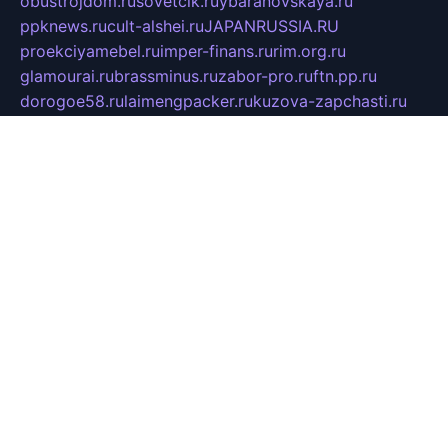
obustrojdom.ru
sovetcik.ru
ybaranovskaya.ru
ppknews.ru
cult-alshei.ru
JAPANRUSSIA.RU
proekciyamebel.ru
imper-finans.ru
rim.org.ru
glamourai.ru
brassminus.ru
zabor-pro.ru
ftn.pp.ru
dorogoe58.ru
laimengpacker.ru
kuzova-zapchasti.ru
sageerp.ru
taxodrom.ru
dsrazvitie.ru
hardcity.net.ru
ratinghomegames.ru
topservice25.ru
gubernyan.ru
gtglasslined.ru
ii4.ru
tssport.spb.ru
andorra24.com
blackwallstreet.ru
oboimos.ru
optim-doors.com.ru
ikuch.ru
nycr.org.ru
npa21.ru
vremya-ch.spb.ru
desert000.ru
ivtorgi.ru
ifiori.ru
catalog-statei.ru
dcv.org.ru
spetsmaster174.ru
ipkameryhiseeu.ru
dum26.ru
ruspol.spb.ru
fr-opendp.ru
kam-solnyshko.ru
cheyenne-arapaho.ru
sevzapmetal.spb.ru
ted-lapidus.spb.ru
parasite-eliminator.ru
sigma-complete.ru
modernworld.ru
dama-moda.ru
eholot-group.ru
sk-nvkz.ru
DRONGOLD.RU
democratia2.ru
i-farmer.ru
mass-sport.org