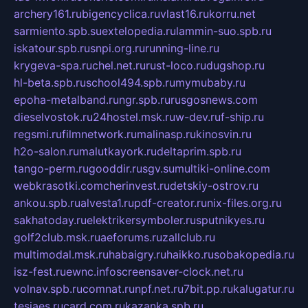
archery161.ru
bigencyclica.ru
vlast16.ru
korru.net
sarmiento.spb.su
extelopedia.ru
lammin-suo.spb.ru
iskatour.spb.ru
snpi.org.ru
running-line.ru
krygeva-spa.ru
chel.net.ru
rust-loco.ru
dugshop.ru
hl-beta.spb.ru
school494.spb.ru
mymubaby.ru
epoha-metalband.ru
ngr.spb.ru
rusgosnews.com
dieselvostok.ru
24hostel.msk.ru
w-dev.ru
f-ship.ru
regsmi.ru
filmnetwork.ru
malinasp.ru
kinosvin.ru
h2o-salon.ru
malutkayork.ru
deltaprim.spb.ru
tango-perm.ru
gooddir.ru
sgv.su
multiki-online.com
webkrasotki.com
cherinvest.ru
detskiy-ostrov.ru
ankou.spb.ru
alvesta1.ru
pdf-creator.ru
nix-files.org.ru
sakhatoday.ru
elektrikersymboler.ru
sputnikyes.ru
golf2club.msk.ru
aeforums.ru
zallclub.ru
multimodal.msk.ru
habaigry.ru
haikko.ru
sobakopedia.ru
isz-fest.ru
ewnc.info
screensaver-clock.net.ru
volnav.spb.ru
comnat.ru
npf.net.ru
7bit.pp.ru
kalugatur.ru
tesiaes.ru
card.com.ru
kazanka.spb.ru