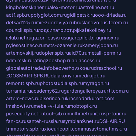
kingbolenskaner.ru
alex-motor.ru
astroline.net.ru
act1.spb.ru
polyglot.com.ru
gidlipetsk.ru
ooo-driada.ru
detsad125.ru
mir-zdoroviya.ru
bruslanovo.ru
siterem.ru
council.spb.ru
лодкипатриот.рф
kafekolizey.ru
iclub.net.ru
gazon-easy.ru
sugarepilekb.ru
grinox.ru
pylesostineco.ru
msts-ozarenie.ru
kameryjooan.ru
artemovskij.ru
dopler.spb.ru
aid70.ru
metall-perm.ru
ndm.msk.ru
ratingzooshop.ru
apiaccess.ru
globalautotrade.info
bezverhovskoe.ru
drsschool.ru
ZOOSMART.SPB.RU
dalakony.ru
medikijob.ru
remontt.spb.ru
photostudia.spb.ru
myragon.ru
terramia.ru
academy62.ru
gardengallereya.ru
rti.com.ru
artem-news.ru
biserinca.ru
krasnodarkurort.com
imshowtv.ru
mebel-v-tule.ru
mobtopik.ru
pcsecurity.net.ru
tool-sib.ru
multimetrunit.ru
sp-tour.ru
fan-cs.ru
santeh-russia.ru
symbian9.net.ru
DSHAIR.RU
tmmotors.spb.ru
xjocuricopii.com
musavtomat.msk.ru