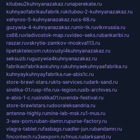
kitubeu2kuhnyanazakaz.ru
naperekate.ru
kuhnyaofabrikaufabrik.ru
kitubeu-2-kuhnyanazakaz.ru
xehyroo-5-kuhnyanazakaz.ru
cs-68.ru
guzywia-4-kuhnyanazakaz.ru
mir-tk.ru
vlknrussia.ru
cs68.ru
vladivostok-map.ru
video-seks.ru
bankaribi.ru
raszar.ru
vskrytie-zamkov-moskva113.ru
lipetsktelecom.ru
tovudyi4kuhnyanazakaz.ru
seksuzb.ru
guzywia4kuhnyanazakaz.ru
fabrikaofabrikaokuhny.ru
kuhnyaekuhnyaafabrika.ru
kuhnyaykuhnyayfabrika.ru
e-abis1c.ru
store-brawl-stars.ru
kts-services.ru
dark-sand.ru
sindika-01.ru
sp-life.ru
x-legion.ru
sib-archives.ru
e-abis-1-c.ru
sindika01.ru
venda-festival.ru
store-brawlstars.ru
dooraleksandria.ru
antenna-highly.ru
mine-lab-msk.ru
1-mus.ru
3-sex-porn.ru
ban-damn.ru
purse-factory.ru
viagra-tablet.ru
fasbags.ru
adler-jun.ru
bandamn.ru
fincontech.ru
3sexporn.ru
1mus.ru
darksand.ru