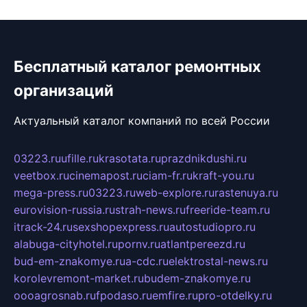
Бесплатный каталог ремонтных
организаций
Актуальный каталог компаний по всей России
03223.ru
ufille.ru
krasotata.ru
prazdnikdushi.ru
veetbox.ru
cinemapost.ru
ciam-fr.ru
kraft-you.ru
mega-press.ru
03223.ru
web-explore.ru
rastenuya.ru
eurovision-russia.ru
strah-news.ru
freeride-team.ru
itrack-24.ru
sexshopexpress.ru
autostudiopro.ru
alabuga-cityhotel.ru
pornv.ru
atlantpereezd.ru
bud-em-znakomye.ru
a-cdc.ru
elektrostal-news.ru
korolevremont-market.ru
budem-znakomye.ru
oooagrosnab.ru
fpodaso.ru
emfire.ru
pro-otdelky.ru