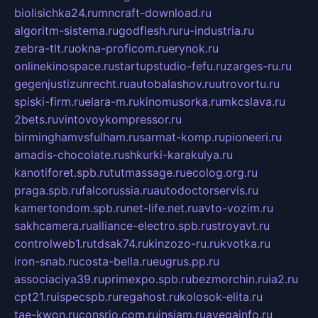
biolisichka24.ru
mncraft-download.ru
algoritm-sistema.ru
godflesh.ru
ru-industria.ru
zebra-tlt.ru
okna-proficom.ru
erynok.ru
onlinekinospace.ru
startupstudio-fefu.ru
zarges-ru.ru
gegenjustizunrecht.ru
autobalashov.ru
utrovortu.ru
spiski-firm.ru
elara-m.ru
kinomusorka.ru
mkcslava.ru
2bets.ru
vintovoykompressor.ru
birminghamvsfulham.ru
sarmat-komp.ru
pioneeri.ru
amadis-chocolate.ru
shkurki-karakulya.ru
kanotiforet.spb.ru
tutmassage.ru
ecolog.org.ru
praga.spb.ru
falcorussia.ru
autodoctorservis.ru
kamertondom.spb.ru
net-life.net.ru
avto-vozim.ru
sakhcamera.ru
alliance-electro.spb.ru
stroyavt.ru
controlweb1.ru
tdsak74.ru
kinzozo-ru.ru
kvotka.ru
iron-snab.ru
costa-bella.ru
eugrus.pp.ru
associaciya39.ru
primexpo.spb.ru
bezmorchin.ru
ia2.ru
cpt21.ru
ispecspb.ru
regahost.ru
kolosok-elita.ru
tae-kwon.ru
consrio.com.ru
insiam.ru
avegainfo.ru