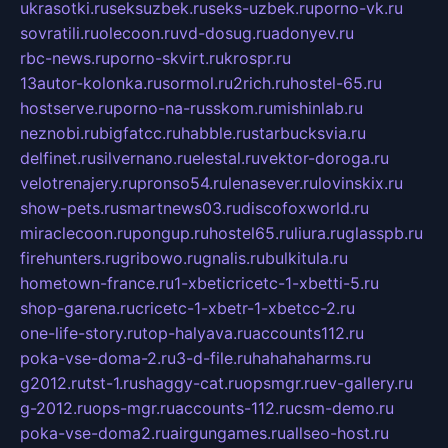
ukrasotki.ru
seksuzbek.ru
seks-uzbek.ru
porno-vk.ru
sovratili.ru
olecoon.ru
vd-dosug.ru
adonyev.ru
rbc-news.ru
porno-skvirt.ru
krospr.ru
13autor-kolonka.ru
sormol.ru
2rich.ru
hostel-65.ru
hostserve.ru
porno-na-russkom.ru
mishinlab.ru
neznobi.ru
bigfatcc.ru
habble.ru
starbucksvia.ru
delfinet.ru
silvernano.ru
elestal.ru
vektor-doroga.ru
velotrenajery.ru
pronso54.ru
lenasever.ru
lovinskix.ru
show-pets.ru
smartnews03.ru
discofoxworld.ru
miraclecoon.ru
pongup.ru
hostel65.ru
liura.ru
glasspb.ru
firehunters.ru
gribowo.ru
gnalis.ru
bulkitula.ru
hometown-france.ru
1-xbeticricetc-1-xbetti-5.ru
shop-garena.ru
cricetc-1-xbetr-1-xbetcc-2.ru
one-life-story.ru
top-halyava.ru
accounts112.ru
poka-vse-doma-2.ru
3-d-file.ru
hahahaharms.ru
g2012.ru
tst-1.ru
shaggy-cat.ru
opsmgr.ru
ev-gallery.ru
g-2012.ru
ops-mgr.ru
accounts-112.ru
csm-demo.ru
poka-vse-doma2.ru
airgungames.ru
allseo-host.ru