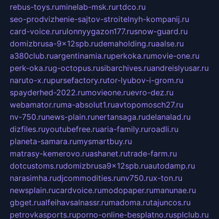
rebus-toys.ru
minelab-msk.ru
rtdco.ru
seo-prodvizhenie-sajtov-stroitelnyh-kompanij.ru
card-voice.ru
rulonnyygazon177.ru
snow-guard.ru
domizbrusa-9x12spb.ru
demaholding.ru
aalse.ru
a380club.ru
argentinamia.ru
perkoka.ru
movie-one.ru
perk-oka.ru
g-octopus.ru
sibarchives.ru
andreislyusar.ru
naruto-x.ru
pursefactory.ru
tor-lyubov-i-grom.ru
spayderhed-2022.ru
movieone.ru
evro-dez.ru
webamator.ru
ma-absolut1.ru
avtopomosch27.ru
nv-750.ru
news-plain.ru
nertansaga.ru
delanalad.ru
dizfiles.ru
youtubefree.ru
aria-family.ru
roadli.ru
planeta-samara.ru
mysmartbuy.ru
matrasy-kemerovo.ru
ashanet.ru
trade-farm.ru
dotcustoms.ru
domizbrusa9x12spb.ru
autodamp.ru
narasimha.ru
djcommodities.ru
nv750.ru
x-ton.ru
newsplain.ru
cardvoice.ru
modopaper.ru
manunae.ru
gbget.ru
alfeihavsalnassr.ru
madoma.ru
tajuncos.ru
petrovkasports.ru
porno-online-besplatno.ru
splclub.ru