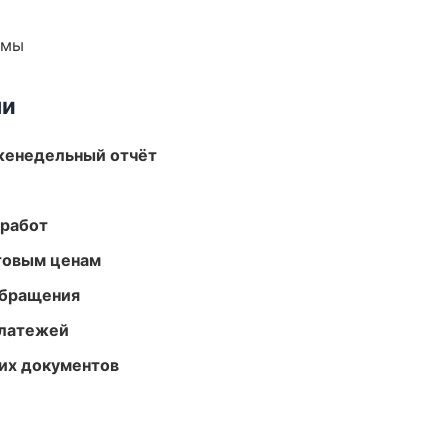
емы
ми
женедельный отчёт
 работ
птовым ценам
обращения
платежей
их документов