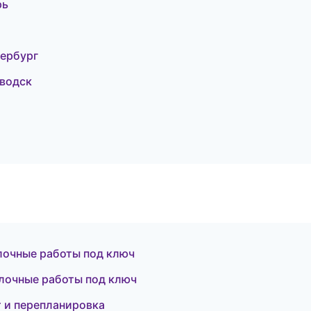
рь
ербург
аводск
лочные работы под ключ
лочные работы под ключ
т и перепланировка