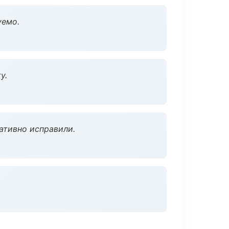
уемо.
у.
ативно исправили.