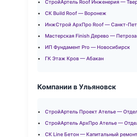
СтройАртель Roof Инженерия — Тве
СК Build Roof — Воронеж
ИнжСтрой АрхПро Roof — Санкт-Пет
Мастерская Finish Дерево — Петроз
ИП Фундамент Pro — Новосибирск
ГК Этаж Кров — Абакан
Компании в Ульяновск
СтройАртель Проект Ателье — Отде
СтройАртель АрхПро Ателье — Отде
СК Line Бетон — Капитальный ремон