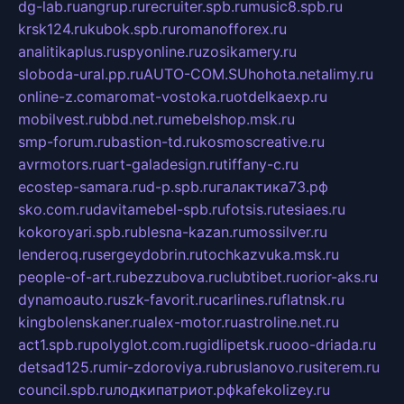
dg-lab.ru
angrup.ru
recruiter.spb.ru
music8.spb.ru
krsk124.ru
kubok.spb.ru
romanofforex.ru
analitikaplus.ru
spyonline.ru
zosikamery.ru
sloboda-ural.pp.ru
AUTO-COM.SU
hohota.net
alimy.ru
online-z.com
aromat-vostoka.ru
otdelkaexp.ru
mobilvest.ru
bbd.net.ru
mebelshop.msk.ru
smp-forum.ru
bastion-td.ru
kosmoscreative.ru
avrmotors.ru
art-galadesign.ru
tiffany-c.ru
ecostep-samara.ru
d-p.spb.ru
галактика73.рф
sko.com.ru
davitamebel-spb.ru
fotsis.ru
tesiaes.ru
kokoroyari.spb.ru
blesna-kazan.ru
mossilver.ru
lenderoq.ru
sergeydobrin.ru
tochkazvuka.msk.ru
people-of-art.ru
bezzubova.ru
clubtibet.ru
orior-aks.ru
dynamoauto.ru
szk-favorit.ru
carlines.ru
flatnsk.ru
kingbolenskaner.ru
alex-motor.ru
astroline.net.ru
act1.spb.ru
polyglot.com.ru
gidlipetsk.ru
ooo-driada.ru
detsad125.ru
mir-zdoroviya.ru
bruslanovo.ru
siterem.ru
council.spb.ru
лодкипатриот.рф
kafekolizey.ru