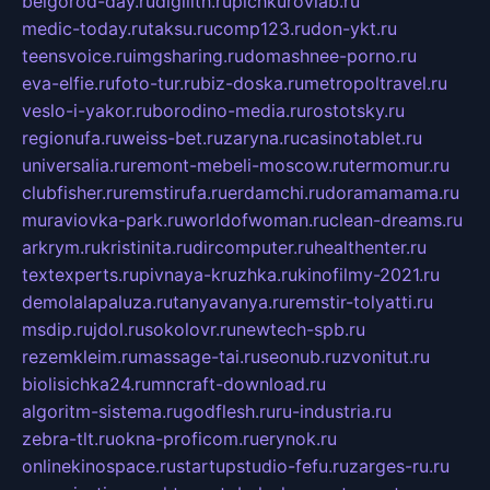
belgorod-day.ru
digilith.ru
pichkurovlab.ru
medic-today.ru
taksu.ru
comp123.ru
don-ykt.ru
teensvoice.ru
imgsharing.ru
domashnee-porno.ru
eva-elfie.ru
foto-tur.ru
biz-doska.ru
metropoltravel.ru
veslo-i-yakor.ru
borodino-media.ru
rostotsky.ru
regionufa.ru
weiss-bet.ru
zaryna.ru
casinotablet.ru
universalia.ru
remont-mebeli-moscow.ru
termomur.ru
clubfisher.ru
remstirufa.ru
erdamchi.ru
doramamama.ru
muraviovka-park.ru
worldofwoman.ru
clean-dreams.ru
arkrym.ru
kristinita.ru
dircomputer.ru
healthenter.ru
textexperts.ru
pivnaya-kruzhka.ru
kinofilmy-2021.ru
demolalapaluza.ru
tanyavanya.ru
remstir-tolyatti.ru
msdip.ru
jdol.ru
sokolovr.ru
newtech-spb.ru
rezemkleim.ru
massage-tai.ru
seonub.ru
zvonitut.ru
biolisichka24.ru
mncraft-download.ru
algoritm-sistema.ru
godflesh.ru
ru-industria.ru
zebra-tlt.ru
okna-proficom.ru
erynok.ru
onlinekinospace.ru
startupstudio-fefu.ru
zarges-ru.ru