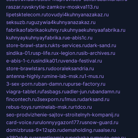
raszar.ru
vskrytie-zamkov-moskva113.ru
lipetsktelecom.ru
tovudyi4kuhnyanazakaz.ru
seksuzb.ru
guzywia4kuhnyanazakaz.ru
fabrikaofabrikaokuhny.ru
kuhnyaekuhnyaafabrika.ru
kuhnyaykuhnyayfabrika.ru
e-abis1c.ru
store-brawl-stars.ru
kts-services.ru
dark-sand.ru
sindika-01.ru
sp-life.ru
x-legion.ru
sib-archives.ru
e-abis-1-c.ru
sindika01.ru
venda-festival.ru
store-brawlstars.ru
dooraleksandria.ru
antenna-highly.ru
mine-lab-msk.ru
1-mus.ru
3-sex-porn.ru
ban-damn.ru
purse-factory.ru
viagra-tablet.ru
fasbags.ru
adler-jun.ru
bandamn.ru
fincontech.ru
3sexporn.ru
1mus.ru
darksand.ru
rebus-toys.ru
minelab-msk.ru
rtdco.ru
seo-prodvizhenie-sajtov-stroitelnyh-kompanij.ru
card-voice.ru
rulonnyygazon177.ru
snow-guard.ru
domizbrusa-9x12spb.ru
demaholding.ru
aalse.ru
a380club.ru
argentinamia.ru
perkoka.ru
movie-one.ru