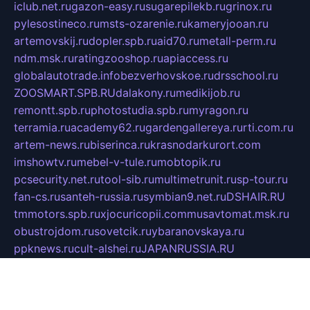
iclub.net.ru
gazon-easy.ru
sugarepilekb.ru
grinox.ru
pylesostineco.ru
msts-ozarenie.ru
kameryjooan.ru
artemovskij.ru
dopler.spb.ru
aid70.ru
metall-perm.ru
ndm.msk.ru
ratingzooshop.ru
apiaccess.ru
globalautotrade.info
bezverhovskoe.ru
drsschool.ru
ZOOSMART.SPB.RU
dalakony.ru
medikijob.ru
remontt.spb.ru
photostudia.spb.ru
myragon.ru
terramia.ru
academy62.ru
gardengallereya.ru
rti.com.ru
artem-news.ru
biserinca.ru
krasnodarkurort.com
imshowtv.ru
mebel-v-tule.ru
mobtopik.ru
pcsecurity.net.ru
tool-sib.ru
multimetrunit.ru
sp-tour.ru
fan-cs.ru
santeh-russia.ru
symbian9.net.ru
DSHAIR.RU
tmmotors.spb.ru
xjocuricopii.com
musavtomat.msk.ru
obustrojdom.ru
sovetcik.ru
ybaranovskaya.ru
ppknews.ru
cult-alshei.ru
JAPANRUSSIA.RU
proekciyamebel.ru
imper-finans.ru
rim.org.ru
glamourai.ru
brassminus.ru
zabor-pro.ru
ftn.pp.ru
dorogoe58.ru
laimengpacker.ru
kuzova-zapchasti.ru