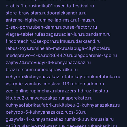
e-abis-1-c.ru
sindika01.ru
venda-festival.ru
store-brawlstars.ru
dooraleksandria.ru
antenna-highly.ru
mine-lab-msk.ru
1-mus.ru
3-sex-porn.ru
ban-damn.ru
purse-factory.ru
viagra-tablet.ru
fasbags.ru
adler-jun.ru
bandamn.ru
fincontech.ru
3sexporn.ru
1mus.ru
darksand.ru
rebus-toys.ru
minelab-msk.ru
alabuga-cityhotel.ru
medsprawo-4-ka.ru
2864420.ru
blagodarenie-spb.ru
zajmy24.ru
tovudyi-4-kuhnyanazakaz.ru
brazzerscom.ru
medsprawo4ka.ru
xehyroo5kuhnyanazakaz.ru
fabrikayfabrikaefabrika.ru
vskrytie-zamkov-moskva-113.ru
biletnadom.ru
zed-online.ru
pimchax.ru
brazzers-hd.ru
z-host.ru
kitubeu2kuhnyanazakaz.ru
naperekate.ru
kuhnyaofabrikaufabrik.ru
kitubeu-2-kuhnyanazakaz.ru
xehyroo-5-kuhnyanazakaz.ru
cs-68.ru
guzywia-4-kuhnyanazakaz.ru
mir-tk.ru
vlknrussia.ru
cs68.ru
vladivostok-map.ru
video-seks.ru
bankaribi.ru