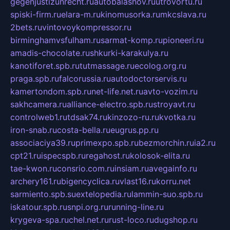
gegenjustizunrecht.ru
autobalashov.ru
utrovortu.ru
spiski-firm.ru
elara-m.ru
kinomusorka.ru
mkcslava.ru
2bets.ru
vintovoykompressor.ru
birminghamvsfulham.ru
sarmat-komp.ru
pioneeri.ru
amadis-chocolate.ru
shkurki-karakulya.ru
kanotiforet.spb.ru
tutmassage.ru
ecolog.org.ru
praga.spb.ru
falcorussia.ru
autodoctorservis.ru
kamertondom.spb.ru
net-life.net.ru
avto-vozim.ru
sakhcamera.ru
alliance-electro.spb.ru
stroyavt.ru
controlweb1.ru
tdsak74.ru
kinzozo-ru.ru
kvotka.ru
iron-snab.ru
costa-bella.ru
eugrus.pp.ru
associaciya39.ru
primexpo.spb.ru
bezmorchin.ru
ia2.ru
cpt21.ru
ispecspb.ru
regahost.ru
kolosok-elita.ru
tae-kwon.ru
consrio.com.ru
insiam.ru
avegainfo.ru
archery161.ru
bigencyclica.ru
vlast16.ru
korru.net
sarmiento.spb.su
extelopedia.ru
lammin-suo.spb.ru
iskatour.spb.ru
snpi.org.ru
running-line.ru
krygeva-spa.ru
chel.net.ru
rust-loco.ru
dugshop.ru