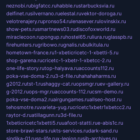
neznobi.ru
bigfatcc.ru
habble.ru
starbucksvia.ru
delfinet.ru
silvernano.ru
elestal.ru
vektor-doroga.ru
velotrenajery.ru
pronso54.ru
lenasever.ru
lovinskix.ru
show-pets.ru
smartnews03.ru
discofoxworld.ru
miraclecoon.ru
pongup.ru
hostel65.ru
liura.ru
glasspb.ru
firehunters.ru
gribowo.ru
gnalis.ru
bulkitula.ru
hometown-france.ru
1-xbeticricetc-1-xbetti-5.ru
shop-garena.ru
cricetc-1-xbetr-1-xbetcc-2.ru
one-life-story.ru
top-halyava.ru
accounts112.ru
poka-vse-doma-2.ru
3-d-file.ru
hahahaharms.ru
g2012.ru
tst-1.ru
shaggy-cat.ru
opsmgr.ru
ev-gallery.ru
g-2012.ru
ops-mgr.ru
accounts-112.ru
csm-demo.ru
poka-vse-doma2.ru
airgungames.ru
allseo-host.ru
tehosmotre.ru
varieta-yug.ru
cricetc1xbetr1xbetcc2.ru
raytor-d.ru
atillagunn.ru
3d-file.ru
1xbeticricetc1xbetti5.ru
uafoot-statti.ru
e-abis1c.ru
store-brawl-stars.ru
kts-services.ru
dark-sand.ru
sindika-01.ru
sp-life.ru
x-legion.ru
sib-archives.ru