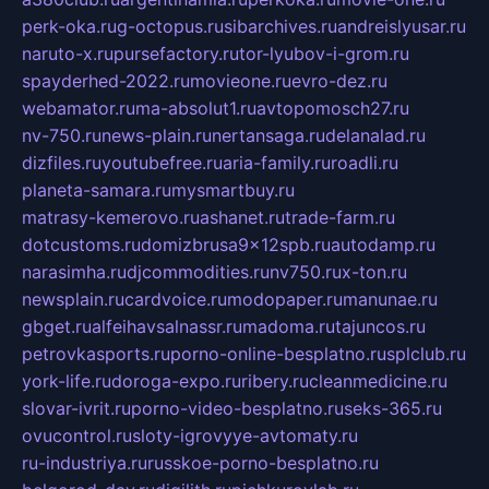
perk-oka.ru
g-octopus.ru
sibarchives.ru
andreislyusar.ru
naruto-x.ru
pursefactory.ru
tor-lyubov-i-grom.ru
spayderhed-2022.ru
movieone.ru
evro-dez.ru
webamator.ru
ma-absolut1.ru
avtopomosch27.ru
nv-750.ru
news-plain.ru
nertansaga.ru
delanalad.ru
dizfiles.ru
youtubefree.ru
aria-family.ru
roadli.ru
planeta-samara.ru
mysmartbuy.ru
matrasy-kemerovo.ru
ashanet.ru
trade-farm.ru
dotcustoms.ru
domizbrusa9x12spb.ru
autodamp.ru
narasimha.ru
djcommodities.ru
nv750.ru
x-ton.ru
newsplain.ru
cardvoice.ru
modopaper.ru
manunae.ru
gbget.ru
alfeihavsalnassr.ru
madoma.ru
tajuncos.ru
petrovkasports.ru
porno-online-besplatno.ru
splclub.ru
york-life.ru
doroga-expo.ru
ribery.ru
cleanmedicine.ru
slovar-ivrit.ru
porno-video-besplatno.ru
seks-365.ru
ovucontrol.ru
sloty-igrovyye-avtomaty.ru
ru-industriya.ru
russkoe-porno-besplatno.ru