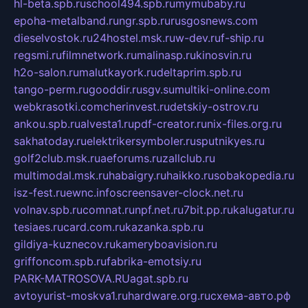
hl-beta.spb.ru
school494.spb.ru
mymubaby.ru
epoha-metalband.ru
ngr.spb.ru
rusgosnews.com
dieselvostok.ru
24hostel.msk.ru
w-dev.ru
f-ship.ru
regsmi.ru
filmnetwork.ru
malinasp.ru
kinosvin.ru
h2o-salon.ru
malutkayork.ru
deltaprim.spb.ru
tango-perm.ru
gooddir.ru
sgv.su
multiki-online.com
webkrasotki.com
cherinvest.ru
detskiy-ostrov.ru
ankou.spb.ru
alvesta1.ru
pdf-creator.ru
nix-files.org.ru
sakhatoday.ru
elektrikersymboler.ru
sputnikyes.ru
golf2club.msk.ru
aeforums.ru
zallclub.ru
multimodal.msk.ru
habaigry.ru
haikko.ru
sobakopedia.ru
isz-fest.ru
ewnc.info
screensaver-clock.net.ru
volnav.spb.ru
comnat.ru
npf.net.ru
7bit.pp.ru
kalugatur.ru
tesiaes.ru
card.com.ru
kazanka.spb.ru
gildiya-kuznecov.ru
kameryboavision.ru
griffoncom.spb.ru
fabrika-emotsiy.ru
PARK-MATROSOVA.RU
agat.spb.ru
avtoyurist-moskva1.ru
hardware.org.ru
схема-авто.рф