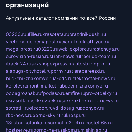
организаций
Актуальный каталог компаний по всей России
03223.ru
ufille.ru
krasotata.ru
prazdnikdushi.ru
veetbox.ru
cinemapost.ru
ciam-fr.ru
kraft-you.ru
mega-press.ru
03223.ru
web-explore.ru
rastenuya.ru
eurovision-russia.ru
strah-news.ru
freeride-team.ru
itrack-24.ru
sexshopexpress.ru
autostudiopro.ru
alabuga-cityhotel.ru
pornv.ru
atlantpereezd.ru
bud-em-znakomye.ru
a-cdc.ru
elektrostal-news.ru
korolevremont-market.ru
budem-znakomye.ru
oooagrosnab.ru
fpodaso.ru
emfire.ru
pro-otdelky.ru
ukrasotki.ru
seksuzbek.ru
seks-uzbek.ru
porno-vk.ru
sovratili.ru
olecoon.ru
vd-dosug.ru
adonyev.ru
rbc-news.ru
porno-skvirt.ru
krospr.ru
13autor-kolonka.ru
sormol.ru
2rich.ru
hostel-65.ru
hostserve.ru
porno-na-russkom.ru
mishinlab.ru