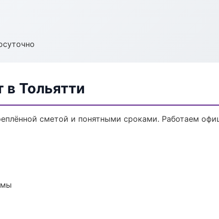
осуточно
 в Тольятти
реплённой сметой и понятными сроками. Работаем офи
емы