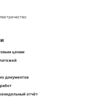
электричество
ми
птовым ценам
платежей
их документов
 работ
женедельный отчёт