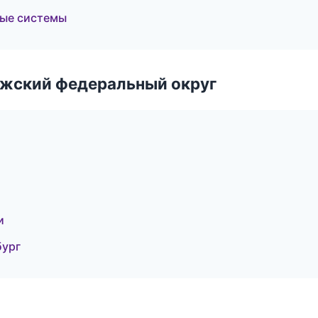
ные системы
лжский федеральный округ
и
бург