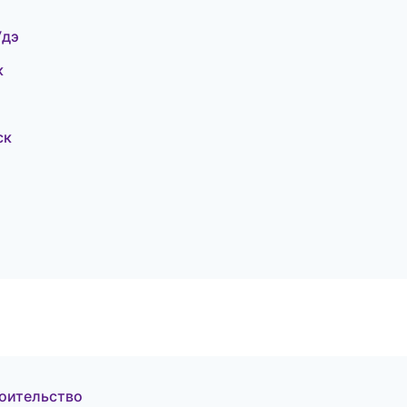
Удэ
к
ск
оительство