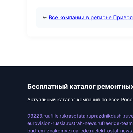
←
Все компании в регионе Приво
Бесплатный каталог ремонтны
Актуальный каталог компаний по всей Рос
03223.ru
ufille.ru
krasotata.ru
prazdnikdushi.ru
v
eurovision-russia.ru
strah-news.ru
freeride-team
bud-em-znakomye.ru
a-cdc.ru
elektrostal-news.