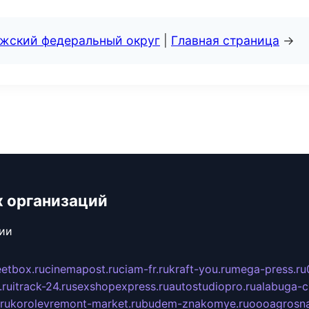
лжский федеральный округ
|
Главная страница
→
х организаций
сии
eetbox.ru
cinemapost.ru
ciam-fr.ru
kraft-you.ru
mega-press.ru
.ru
itrack-24.ru
sexshopexpress.ru
autostudiopro.ru
alabuga-ci
ru
korolevremont-market.ru
budem-znakomye.ru
oooagrosna