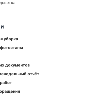
одсветка
ми
ая уборка
 фотоэтапы
их документов
женедельный отчёт
 работ
обращения