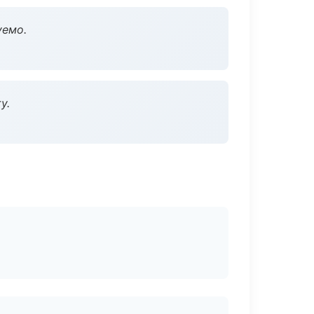
уемо.
у.