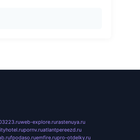
03223.ru
web-explore.ru
rastenuya.ru
tyhotel.ru
pornv.ru
atlantpereezd.ru
b.ru
fpodaso.ru
emfire.ru
pro-otdelky.ru