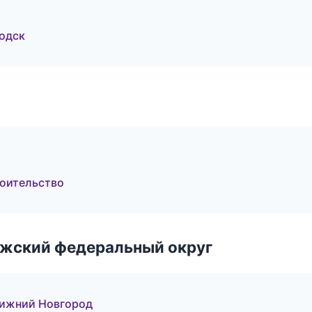
одск
и
роительство
лжский федеральный округ
Нижний Новгород