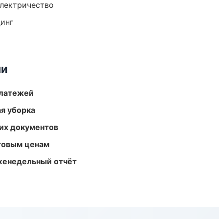
электричество
динг
ми
платежей
ая уборка
их документов
птовым ценам
женедельный отчёт