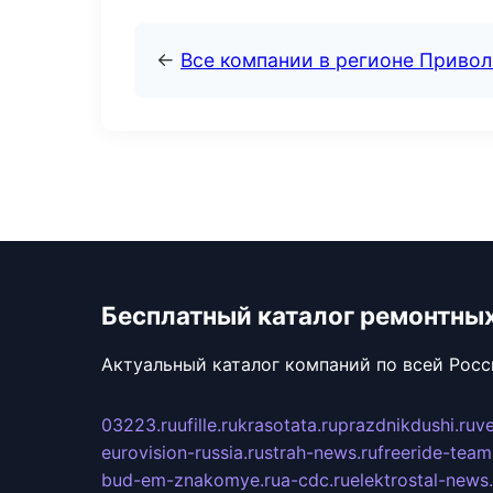
←
Все компании в регионе Приво
Бесплатный каталог ремонтны
Актуальный каталог компаний по всей Рос
03223.ru
ufille.ru
krasotata.ru
prazdnikdushi.ru
v
eurovision-russia.ru
strah-news.ru
freeride-team
bud-em-znakomye.ru
a-cdc.ru
elektrostal-news.