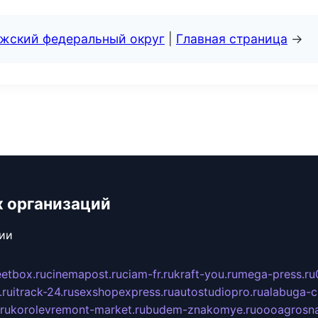
лжский федеральный округ
|
Главная страница
→
х организаций
сии
eetbox.ru
cinemapost.ru
ciam-fr.ru
kraft-you.ru
mega-press.ru
.ru
itrack-24.ru
sexshopexpress.ru
autostudiopro.ru
alabuga-ci
ru
korolevremont-market.ru
budem-znakomye.ru
oooagrosna