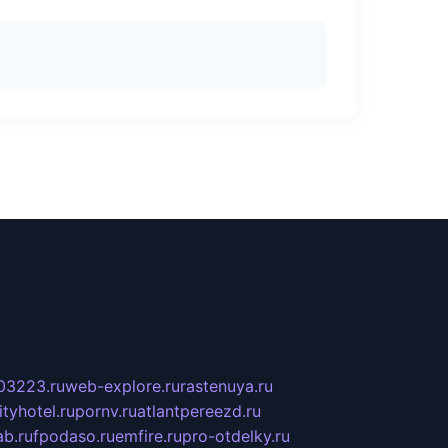
03223.ru
web-explore.ru
rastenuya.ru
tyhotel.ru
pornv.ru
atlantpereezd.ru
b.ru
fpodaso.ru
emfire.ru
pro-otdelky.ru