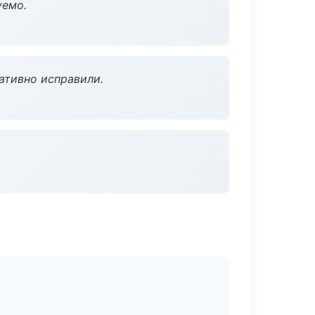
уемо.
ативно исправили.