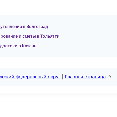
утепление в Волгоград
рование и сметы в Тольятти
достоки в Казань
лжский федеральный округ
|
Главная страница
→