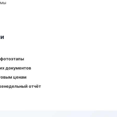
емы
ми
 фотоэтапы
их документов
птовым ценам
женедельный отчёт