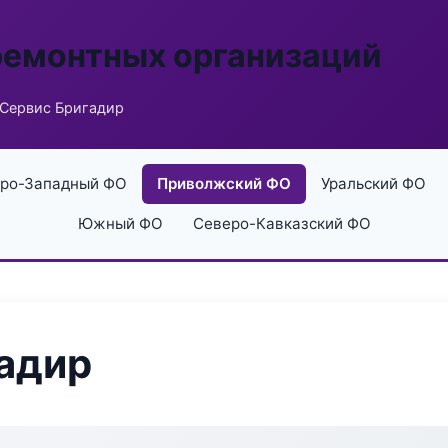
ремонтных организаций
 Сервис Бригадир
ро-Западный ФО
Приволжский ФО
Уральский ФО
Южный ФО
Северо-Кавказский ФО
адир