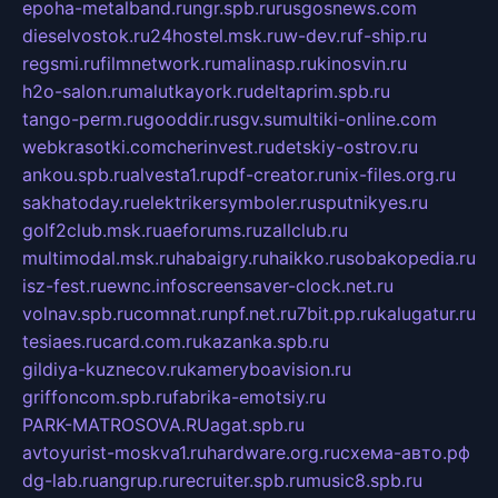
epoha-metalband.ru
ngr.spb.ru
rusgosnews.com
dieselvostok.ru
24hostel.msk.ru
w-dev.ru
f-ship.ru
regsmi.ru
filmnetwork.ru
malinasp.ru
kinosvin.ru
h2o-salon.ru
malutkayork.ru
deltaprim.spb.ru
tango-perm.ru
gooddir.ru
sgv.su
multiki-online.com
webkrasotki.com
cherinvest.ru
detskiy-ostrov.ru
ankou.spb.ru
alvesta1.ru
pdf-creator.ru
nix-files.org.ru
sakhatoday.ru
elektrikersymboler.ru
sputnikyes.ru
golf2club.msk.ru
aeforums.ru
zallclub.ru
multimodal.msk.ru
habaigry.ru
haikko.ru
sobakopedia.ru
isz-fest.ru
ewnc.info
screensaver-clock.net.ru
volnav.spb.ru
comnat.ru
npf.net.ru
7bit.pp.ru
kalugatur.ru
tesiaes.ru
card.com.ru
kazanka.spb.ru
gildiya-kuznecov.ru
kameryboavision.ru
griffoncom.spb.ru
fabrika-emotsiy.ru
PARK-MATROSOVA.RU
agat.spb.ru
avtoyurist-moskva1.ru
hardware.org.ru
схема-авто.рф
dg-lab.ru
angrup.ru
recruiter.spb.ru
music8.spb.ru