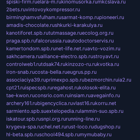
spiski-firm.ru
elara-m.ru
kinomusorka.ru
mkcslava.ru
2bets.ru
vintovoykompressor.ru
birminghamvsfulham.ru
sarmat-komp.ru
pioneeri.ru
amadis-chocolate.ru
shkurki-karakulya.ru
kanotiforet.spb.ru
tutmassage.ru
ecolog.org.ru
praga.spb.ru
falcorussia.ru
autodoctorservis.ru
kamertondom.spb.ru
net-life.net.ru
avto-vozim.ru
sakhcamera.ru
alliance-electro.spb.ru
stroyavt.ru
controlweb1.ru
tdsak74.ru
kinzozo-ru.ru
kvotka.ru
iron-snab.ru
costa-bella.ru
eugrus.pp.ru
associaciya39.ru
primexpo.spb.ru
bezmorchin.ru
ia2.ru
cpt21.ru
ispecspb.ru
regahost.ru
kolosok-elita.ru
tae-kwon.ru
consrio.com.ru
insiam.ru
avegainfo.ru
archery161.ru
bigencyclica.ru
vlast16.ru
korru.net
sarmiento.spb.su
extelopedia.ru
lammin-suo.spb.ru
iskatour.spb.ru
snpi.org.ru
running-line.ru
krygeva-spa.ru
chel.net.ru
rust-loco.ru
dugshop.ru
hl-beta.spb.ru
school494.spb.ru
mymubaby.ru