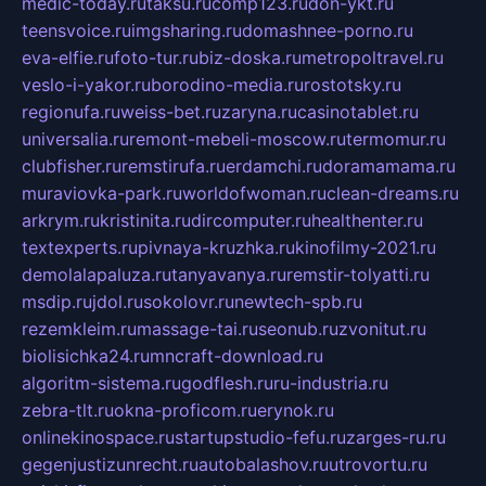
medic-today.ru
taksu.ru
comp123.ru
don-ykt.ru
teensvoice.ru
imgsharing.ru
domashnee-porno.ru
eva-elfie.ru
foto-tur.ru
biz-doska.ru
metropoltravel.ru
veslo-i-yakor.ru
borodino-media.ru
rostotsky.ru
regionufa.ru
weiss-bet.ru
zaryna.ru
casinotablet.ru
universalia.ru
remont-mebeli-moscow.ru
termomur.ru
clubfisher.ru
remstirufa.ru
erdamchi.ru
doramamama.ru
muraviovka-park.ru
worldofwoman.ru
clean-dreams.ru
arkrym.ru
kristinita.ru
dircomputer.ru
healthenter.ru
textexperts.ru
pivnaya-kruzhka.ru
kinofilmy-2021.ru
demolalapaluza.ru
tanyavanya.ru
remstir-tolyatti.ru
msdip.ru
jdol.ru
sokolovr.ru
newtech-spb.ru
rezemkleim.ru
massage-tai.ru
seonub.ru
zvonitut.ru
biolisichka24.ru
mncraft-download.ru
algoritm-sistema.ru
godflesh.ru
ru-industria.ru
zebra-tlt.ru
okna-proficom.ru
erynok.ru
onlinekinospace.ru
startupstudio-fefu.ru
zarges-ru.ru
gegenjustizunrecht.ru
autobalashov.ru
utrovortu.ru