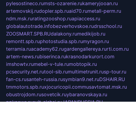
pylesostineco.ru
msts-ozarenie.ru
kameryjooan.ru
artemovskij.ru
dopler.spb.ru
aid70.ru
metall-perm.ru
ndm.msk.ru
ratingzooshop.ru
apiaccess.ru
globalautotrade.info
bezverhovskoe.ru
drsschool.ru
ZOOSMART.SPB.RU
dalakony.ru
medikijob.ru
remontt.spb.ru
photostudia.spb.ru
myragon.ru
terramia.ru
academy62.ru
gardengallereya.ru
rti.com.ru
artem-news.ru
biserinca.ru
krasnodarkurort.com
imshowtv.ru
mebel-v-tule.ru
mobtopik.ru
pcsecurity.net.ru
tool-sib.ru
multimetrunit.ru
sp-tour.ru
fan-cs.ru
santeh-russia.ru
symbian9.net.ru
DSHAIR.RU
tmmotors.spb.ru
xjocuricopii.com
musavtomat.msk.ru
obustrojdom.ru
sovetcik.ru
ybaranovskaya.ru
ppknews.ru
cult-alshei.ru
JAPANRUSSIA.RU
proekciyamebel.ru
imper-finans.ru
rim.org.ru
glamourai.ru
brassminus.ru
zabor-pro.ru
ftn.pp.ru
dorogoe58.ru
laimengpacker.ru
kuzova-zapchasti.ru
sageerp.ru
taxodrom.ru
dsrazvitie.ru
hardcity.net.ru