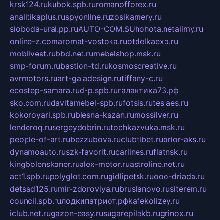
krsk124.ru
kubok.spb.ru
romanofforex.ru
analitikaplus.ru
spyonline.ru
zosikamery.ru
sloboda-ural.pp.ru
AUTO-COM.SU
hohota.net
alimy.ru
online-z.com
aromat-vostoka.ru
otdelkaexp.ru
mobilvest.ru
bbd.net.ru
mebelshop.msk.ru
smp-forum.ru
bastion-td.ru
kosmoscreative.ru
avrmotors.ru
art-galadesign.ru
tiffany-c.ru
ecostep-samara.ru
d-p.spb.ru
галактика73.рф
sko.com.ru
davitamebel-spb.ru
fotsis.ru
tesiaes.ru
kokoroyari.spb.ru
blesna-kazan.ru
mossilver.ru
lenderoq.ru
sergeydobrin.ru
tochkazvuka.msk.ru
people-of-art.ru
bezzubova.ru
clubtibet.ru
orior-aks.ru
dynamoauto.ru
szk-favorit.ru
carlines.ru
flatnsk.ru
kingbolenskaner.ru
alex-motor.ru
astroline.net.ru
act1.spb.ru
polyglot.com.ru
gidlipetsk.ru
ooo-driada.ru
detsad125.ru
mir-zdoroviya.ru
bruslanovo.ru
siterem.ru
council.spb.ru
лодкипатриот.рф
kafekolizey.ru
iclub.net.ru
gazon-easy.ru
sugarepilekb.ru
grinox.ru