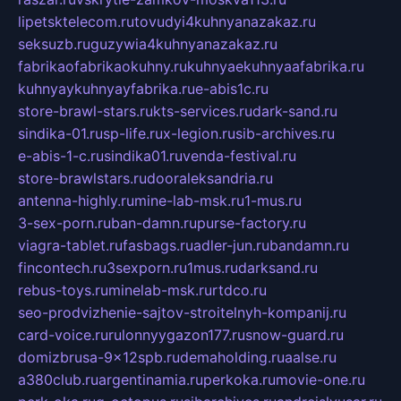
lipetsktelecom.ru
tovudyi4kuhnyanazakaz.ru
seksuzb.ru
guzywia4kuhnyanazakaz.ru
fabrikaofabrikaokuhny.ru
kuhnyaekuhnyaafabrika.ru
kuhnyaykuhnyayfabrika.ru
e-abis1c.ru
store-brawl-stars.ru
kts-services.ru
dark-sand.ru
sindika-01.ru
sp-life.ru
x-legion.ru
sib-archives.ru
e-abis-1-c.ru
sindika01.ru
venda-festival.ru
store-brawlstars.ru
dooraleksandria.ru
antenna-highly.ru
mine-lab-msk.ru
1-mus.ru
3-sex-porn.ru
ban-damn.ru
purse-factory.ru
viagra-tablet.ru
fasbags.ru
adler-jun.ru
bandamn.ru
fincontech.ru
3sexporn.ru
1mus.ru
darksand.ru
rebus-toys.ru
minelab-msk.ru
rtdco.ru
seo-prodvizhenie-sajtov-stroitelnyh-kompanij.ru
card-voice.ru
rulonnyygazon177.ru
snow-guard.ru
domizbrusa-9x12spb.ru
demaholding.ru
aalse.ru
a380club.ru
argentinamia.ru
perkoka.ru
movie-one.ru