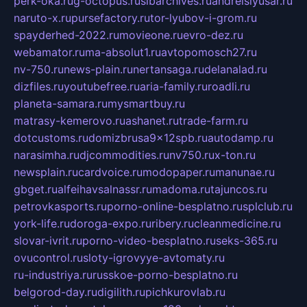
perk-oka.ru
g-octopus.ru
sibarchives.ru
andreislyusar.ru
naruto-x.ru
pursefactory.ru
tor-lyubov-i-grom.ru
spayderhed-2022.ru
movieone.ru
evro-dez.ru
webamator.ru
ma-absolut1.ru
avtopomosch27.ru
nv-750.ru
news-plain.ru
nertansaga.ru
delanalad.ru
dizfiles.ru
youtubefree.ru
aria-family.ru
roadli.ru
planeta-samara.ru
mysmartbuy.ru
matrasy-kemerovo.ru
ashanet.ru
trade-farm.ru
dotcustoms.ru
domizbrusa9x12spb.ru
autodamp.ru
narasimha.ru
djcommodities.ru
nv750.ru
x-ton.ru
newsplain.ru
cardvoice.ru
modopaper.ru
manunae.ru
gbget.ru
alfeihavsalnassr.ru
madoma.ru
tajuncos.ru
petrovkasports.ru
porno-online-besplatno.ru
splclub.ru
york-life.ru
doroga-expo.ru
ribery.ru
cleanmedicine.ru
slovar-ivrit.ru
porno-video-besplatno.ru
seks-365.ru
ovucontrol.ru
sloty-igrovyye-avtomaty.ru
ru-industriya.ru
russkoe-porno-besplatno.ru
belgorod-day.ru
digilith.ru
pichkurovlab.ru