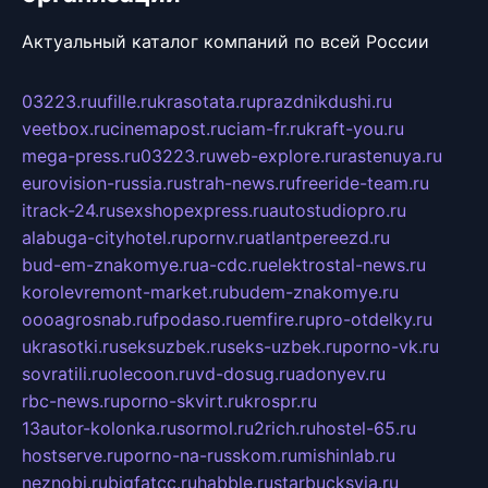
Актуальный каталог компаний по всей России
03223.ru
ufille.ru
krasotata.ru
prazdnikdushi.ru
veetbox.ru
cinemapost.ru
ciam-fr.ru
kraft-you.ru
mega-press.ru
03223.ru
web-explore.ru
rastenuya.ru
eurovision-russia.ru
strah-news.ru
freeride-team.ru
itrack-24.ru
sexshopexpress.ru
autostudiopro.ru
alabuga-cityhotel.ru
pornv.ru
atlantpereezd.ru
bud-em-znakomye.ru
a-cdc.ru
elektrostal-news.ru
korolevremont-market.ru
budem-znakomye.ru
oooagrosnab.ru
fpodaso.ru
emfire.ru
pro-otdelky.ru
ukrasotki.ru
seksuzbek.ru
seks-uzbek.ru
porno-vk.ru
sovratili.ru
olecoon.ru
vd-dosug.ru
adonyev.ru
rbc-news.ru
porno-skvirt.ru
krospr.ru
13autor-kolonka.ru
sormol.ru
2rich.ru
hostel-65.ru
hostserve.ru
porno-na-russkom.ru
mishinlab.ru
neznobi.ru
bigfatcc.ru
habble.ru
starbucksvia.ru