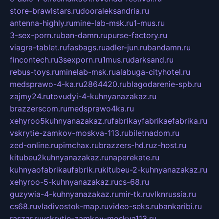
store-brawlstars.ru
dooraleksandria.ru
antenna-highly.ru
mine-lab-msk.ru
1-mus.ru
3-sex-porn.ru
ban-damn.ru
purse-factory.ru
viagra-tablet.ru
fasbags.ru
adler-jun.ru
bandamn.ru
fincontech.ru
3sexporn.ru
1mus.ru
darksand.ru
rebus-toys.ru
minelab-msk.ru
alabuga-cityhotel.ru
medsprawo-4-ka.ru
2864420.ru
blagodarenie-spb.ru
zajmy24.ru
tovudyi-4-kuhnyanazakaz.ru
brazzerscom.ru
medsprawo4ka.ru
xehyroo5kuhnyanazakaz.ru
fabrikayfabrikaefabrika.ru
vskrytie-zamkov-moskva-113.ru
biletnadom.ru
zed-online.ru
pimchax.ru
brazzers-hd.ru
z-host.ru
kitubeu2kuhnyanazakaz.ru
naperekate.ru
kuhnyaofabrikaufabrik.ru
kitubeu-2-kuhnyanazakaz.ru
xehyroo-5-kuhnyanazakaz.ru
cs-68.ru
guzywia-4-kuhnyanazakaz.ru
mir-tk.ru
vlknrussia.ru
cs68.ru
vladivostok-map.ru
video-seks.ru
bankaribi.ru
raszar.ru
vskrytie-zamkov-moskva113.ru