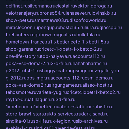
delfinet.ru
silvernano.ru
elestal.ru
vektor-doroga.ru
velotrenajery.ru
pronso54.ru
lenasever.ru
lovinskix.ru
show-pets.ru
smartnews03.ru
discofoxworld.ru
miraclecoon.ru
pongup.ru
hostel65.ru
liura.ru
glasspb.ru
firehunters.ru
gribowo.ru
gnalis.ru
bulkitula.ru
hometown-france.ru
1-xbeticricetc-1-xbetti-5.ru
shop-garena.ru
cricetc-1-xbetr-1-xbetcc-2.ru
one-life-story.ru
top-halyava.ru
accounts112.ru
poka-vse-doma-2.ru
3-d-file.ru
hahahaharms.ru
g2012.ru
tst-1.ru
shaggy-cat.ru
opsmgr.ru
ev-gallery.ru
g-2012.ru
ops-mgr.ru
accounts-112.ru
csm-demo.ru
poka-vse-doma2.ru
airgungames.ru
allseo-host.ru
tehosmotre.ru
varieta-yug.ru
cricetc1xbetr1xbetcc2.ru
raytor-d.ru
atillagunn.ru
3d-file.ru
1xbeticricetc1xbetti5.ru
uafoot-statti.ru
e-abis1c.ru
store-brawl-stars.ru
kts-services.ru
dark-sand.ru
sindika-01.ru
sp-life.ru
x-legion.ru
sib-archives.ru
e-abis-1-c.ru
sindika01.ru
venda-festival.ru