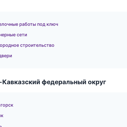
елочные работы под ключ
нерные сети
городное строительство
двери
о-Кавказский федеральный округ
игорск
ик
ь