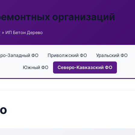
ремонтных организаций
г
» ИП Бетон Дерево
ро-Западный ФО
Приволжский ФО
Уральский ФО
Южный ФО
Северо-Кавказский ФО
во