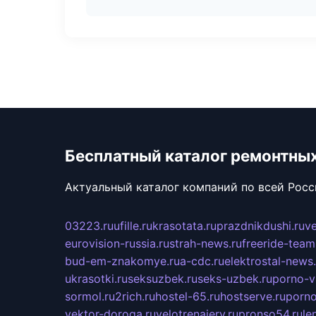
Бесплатный каталог ремонтны
Актуальный каталог компаний по всей Рос
03223.ru
ufille.ru
krasotata.ru
prazdnikdushi.ru
v
eurovision-russia.ru
strah-news.ru
freeride-team
bud-em-znakomye.ru
a-cdc.ru
elektrostal-news.
ukrasotki.ru
seksuzbek.ru
seks-uzbek.ru
porno-v
sormol.ru
2rich.ru
hostel-65.ru
hostserve.ru
porno
vektor-doroga.ru
velotrenajery.ru
pronso54.ru
le