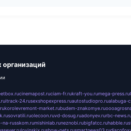
х организаций
сии
eetbox.ru
cinemapost.ru
ciam-fr.ru
kraft-you.ru
mega-press.ru
.ru
itrack-24.ru
sexshopexpress.ru
autostudiopro.ru
alabuga-ci
ru
korolevremont-market.ru
budem-znakomye.ru
oooagrosna
k.ru
sovratili.ru
olecoon.ru
vd-dosug.ru
adonyev.ru
rbc-news.r
-na-russkom.ru
mishinlab.ru
neznobi.ru
bigfatcc.ru
habble.ru
s
nasever.ru
lovinskix.ru
show-pets.ru
smartnews03.ru
discofox