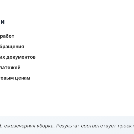
ми
 работ
обращения
их документов
платежей
птовым ценам
, ежевечерняя уборка. Результат соответствует проект