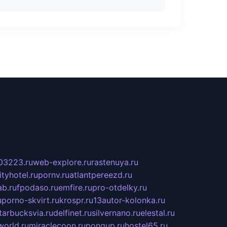
03223.ru
web-explore.ru
rastenuya.ru
tyhotel.ru
pornv.ru
atlantpereezd.ru
b.ru
fpodaso.ru
emfire.ru
pro-otdelky.ru
u
porno-skvirt.ru
krospr.ru
13autor-kolonka.ru
tarbucksvia.ru
delfinet.ru
silvernano.ru
elestal.ru
world.ru
miraclecoon.ru
pongup.ru
hostel65.ru