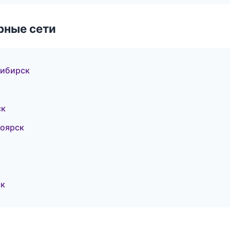
рные сети
сибирск
ск
оярск
ск