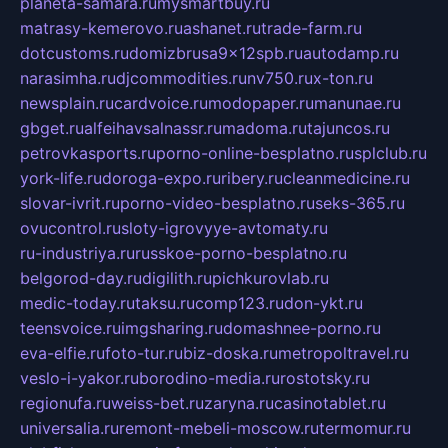
planeta-samara.ru
mysmartbuy.ru
matrasy-kemerovo.ru
ashanet.ru
trade-farm.ru
dotcustoms.ru
domizbrusa9x12spb.ru
autodamp.ru
narasimha.ru
djcommodities.ru
nv750.ru
x-ton.ru
newsplain.ru
cardvoice.ru
modopaper.ru
manunae.ru
gbget.ru
alfeihavsalnassr.ru
madoma.ru
tajuncos.ru
petrovkasports.ru
porno-online-besplatno.ru
splclub.ru
york-life.ru
doroga-expo.ru
ribery.ru
cleanmedicine.ru
slovar-ivrit.ru
porno-video-besplatno.ru
seks-365.ru
ovucontrol.ru
sloty-igrovyye-avtomaty.ru
ru-industriya.ru
russkoe-porno-besplatno.ru
belgorod-day.ru
digilith.ru
pichkurovlab.ru
medic-today.ru
taksu.ru
comp123.ru
don-ykt.ru
teensvoice.ru
imgsharing.ru
domashnee-porno.ru
eva-elfie.ru
foto-tur.ru
biz-doska.ru
metropoltravel.ru
veslo-i-yakor.ru
borodino-media.ru
rostotsky.ru
regionufa.ru
weiss-bet.ru
zaryna.ru
casinotablet.ru
universalia.ru
remont-mebeli-moscow.ru
termomur.ru