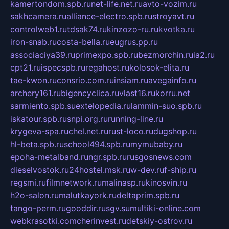
kamertondom.spb.ru
net-life.net.ru
avto-vozim.ru
sakhcamera.ru
alliance-electro.spb.ru
stroyavt.ru
controlweb1.ru
tdsak74.ru
kinzozo-ru.ru
kvotka.ru
iron-snab.ru
costa-bella.ru
eugrus.pp.ru
associaciya39.ru
primexpo.spb.ru
bezmorchin.ru
ia2.ru
cpt21.ru
ispecspb.ru
regahost.ru
kolosok-elita.ru
tae-kwon.ru
consrio.com.ru
insiam.ru
avegainfo.ru
archery161.ru
bigencyclica.ru
vlast16.ru
korru.net
sarmiento.spb.su
extelopedia.ru
lammin-suo.spb.ru
iskatour.spb.ru
snpi.org.ru
running-line.ru
krygeva-spa.ru
chel.net.ru
rust-loco.ru
dugshop.ru
hl-beta.spb.ru
school494.spb.ru
mymubaby.ru
epoha-metalband.ru
ngr.spb.ru
rusgosnews.com
dieselvostok.ru
24hostel.msk.ru
w-dev.ru
f-ship.ru
regsmi.ru
filmnetwork.ru
malinasp.ru
kinosvin.ru
h2o-salon.ru
malutkayork.ru
deltaprim.spb.ru
tango-perm.ru
gooddir.ru
sgv.su
multiki-online.com
webkrasotki.com
cherinvest.ru
detskiy-ostrov.ru