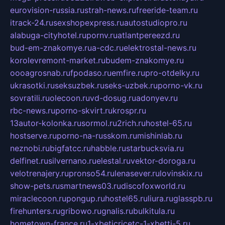
eurovision-russia.ru
strah-news.ru
freeride-team.ru
itrack-24.ru
sexshopexpress.ru
autostudiopro.ru
alabuga-cityhotel.ru
pornv.ru
atlantpereezd.ru
bud-em-znakomye.ru
a-cdc.ru
elektrostal-news.ru
korolevremont-market.ru
budem-znakomye.ru
oooagrosnab.ru
fpodaso.ru
emfire.ru
pro-otdelky.ru
ukrasotki.ru
seksuzbek.ru
seks-uzbek.ru
porno-vk.ru
sovratili.ru
olecoon.ru
vd-dosug.ru
adonyev.ru
rbc-news.ru
porno-skvirt.ru
krospr.ru
13autor-kolonka.ru
sormol.ru
2rich.ru
hostel-65.ru
hostserve.ru
porno-na-russkom.ru
mishinlab.ru
neznobi.ru
bigfatcc.ru
habble.ru
starbucksvia.ru
delfinet.ru
silvernano.ru
elestal.ru
vektor-doroga.ru
velotrenajery.ru
pronso54.ru
lenasever.ru
lovinskix.ru
show-pets.ru
smartnews03.ru
discofoxworld.ru
miraclecoon.ru
pongup.ru
hostel65.ru
liura.ru
glasspb.ru
firehunters.ru
gribowo.ru
gnalis.ru
bulkitula.ru
hometown-france.ru
1-xbeticricetc-1-xbetti-5.ru