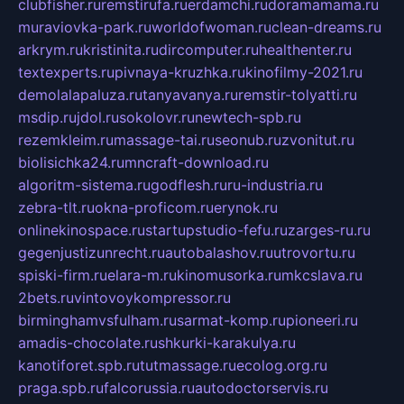
clubfisher.ru
remstirufa.ru
erdamchi.ru
doramamama.ru
muraviovka-park.ru
worldofwoman.ru
clean-dreams.ru
arkrym.ru
kristinita.ru
dircomputer.ru
healthenter.ru
textexperts.ru
pivnaya-kruzhka.ru
kinofilmy-2021.ru
demolalapaluza.ru
tanyavanya.ru
remstir-tolyatti.ru
msdip.ru
jdol.ru
sokolovr.ru
newtech-spb.ru
rezemkleim.ru
massage-tai.ru
seonub.ru
zvonitut.ru
biolisichka24.ru
mncraft-download.ru
algoritm-sistema.ru
godflesh.ru
ru-industria.ru
zebra-tlt.ru
okna-proficom.ru
erynok.ru
onlinekinospace.ru
startupstudio-fefu.ru
zarges-ru.ru
gegenjustizunrecht.ru
autobalashov.ru
utrovortu.ru
spiski-firm.ru
elara-m.ru
kinomusorka.ru
mkcslava.ru
2bets.ru
vintovoykompressor.ru
birminghamvsfulham.ru
sarmat-komp.ru
pioneeri.ru
amadis-chocolate.ru
shkurki-karakulya.ru
kanotiforet.spb.ru
tutmassage.ru
ecolog.org.ru
praga.spb.ru
falcorussia.ru
autodoctorservis.ru