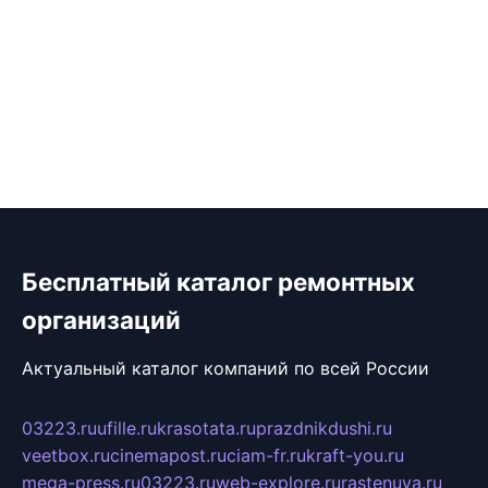
Бесплатный каталог ремонтных
организаций
Актуальный каталог компаний по всей России
03223.ru
ufille.ru
krasotata.ru
prazdnikdushi.ru
veetbox.ru
cinemapost.ru
ciam-fr.ru
kraft-you.ru
mega-press.ru
03223.ru
web-explore.ru
rastenuya.ru