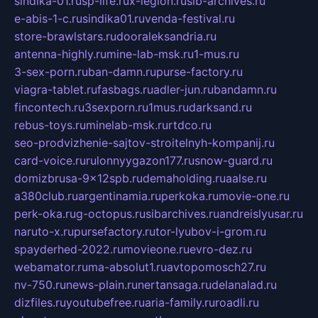
sindika-01.ru
sp-life.ru
x-legion.ru
sib-archives.ru
e-abis-1-c.ru
sindika01.ru
venda-festival.ru
store-brawlstars.ru
dooraleksandria.ru
antenna-highly.ru
mine-lab-msk.ru
1-mus.ru
3-sex-porn.ru
ban-damn.ru
purse-factory.ru
viagra-tablet.ru
fasbags.ru
adler-jun.ru
bandamn.ru
fincontech.ru
3sexporn.ru
1mus.ru
darksand.ru
rebus-toys.ru
minelab-msk.ru
rtdco.ru
seo-prodvizhenie-sajtov-stroitelnyh-kompanij.ru
card-voice.ru
rulonnyygazon177.ru
snow-guard.ru
domizbrusa-9x12spb.ru
demaholding.ru
aalse.ru
a380club.ru
argentinamia.ru
perkoka.ru
movie-one.ru
perk-oka.ru
g-octopus.ru
sibarchives.ru
andreislyusar.ru
naruto-x.ru
pursefactory.ru
tor-lyubov-i-grom.ru
spayderhed-2022.ru
movieone.ru
evro-dez.ru
webamator.ru
ma-absolut1.ru
avtopomosch27.ru
nv-750.ru
news-plain.ru
nertansaga.ru
delanalad.ru
dizfiles.ru
youtubefree.ru
aria-family.ru
roadli.ru