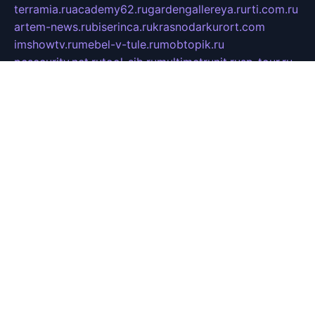
terramia.ru
academy62.ru
gardengallereya.ru
rti.com.ru
artem-news.ru
biserinca.ru
krasnodarkurort.com
imshowtv.ru
mebel-v-tule.ru
mobtopik.ru
pcsecurity.net.ru
tool-sib.ru
multimetrunit.ru
sp-tour.ru
fan-cs.ru
santeh-russia.ru
symbian9.net.ru
DSHAIR.RU
tmmotors.spb.ru
xjocuricopii.com
musavtomat.msk.ru
obustrojdom.ru
sovetcik.ru
ybaranovskaya.ru
ppknews.ru
cult-alshei.ru
JAPANRUSSIA.RU
proekciyamebel.ru
imper-finans.ru
rim.org.ru
glamourai.ru
brassminus.ru
zabor-pro.ru
ftn.pp.ru
dorogoe58.ru
laimengpacker.ru
kuzova-zapchasti.ru
sageerp.ru
taxodrom.ru
dsrazvitie.ru
hardcity.net.ru
ratinghomegames.ru
topservice25.ru
gubernyan.ru
gtglasslined.ru
ii4.ru
tssport.spb.ru
andorra24.com
blackwallstreet.ru
oboimos.ru
optim-doors.com.ru
ikuch.ru
nycr.org.ru
npa21.ru
vremya-ch.spb.ru
desert000.ru
ivtorgi.ru
ifiori.ru
catalog-statei.ru
dcv.org.ru
spetsmaster174.ru
ipkameryhiseeu.ru