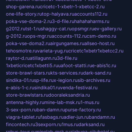
shop-garena.ru
cricetc-1-xbetr-1-xbetcc-2.ru
one-life-story.ru
top-halyava.ru
accounts112.ru
poka-vse-doma-2.ru
3-d-file.ru
hahahaharms.ru
g2012.ru
tst-1.ru
shaggy-cat.ru
opsmgr.ru
ev-gallery.ru
g-2012.ru
ops-mgr.ru
accounts-112.ru
csm-demo.ru
poka-vse-doma2.ru
airgungames.ru
allseo-host.ru
tehosmotre.ru
varieta-yug.ru
cricetc1xbetr1xbetcc2.ru
raytor-d.ru
atillagunn.ru
3d-file.ru
1xbeticricetc1xbetti5.ru
uafoot-statti.ru
e-abis1c.ru
store-brawl-stars.ru
kts-services.ru
dark-sand.ru
sindika-01.ru
sp-life.ru
x-legion.ru
sib-archives.ru
e-abis-1-c.ru
sindika01.ru
venda-festival.ru
store-brawlstars.ru
dooraleksandria.ru
antenna-highly.ru
mine-lab-msk.ru
1-mus.ru
3-sex-porn.ru
ban-damn.ru
purse-factory.ru
viagra-tablet.ru
fasbags.ru
adler-jun.ru
bandamn.ru
fincontech.ru
3sexporn.ru
1mus.ru
darksand.ru
rebus-toys.ru
minelab-msk.ru
alabuga-cityhotel.ru