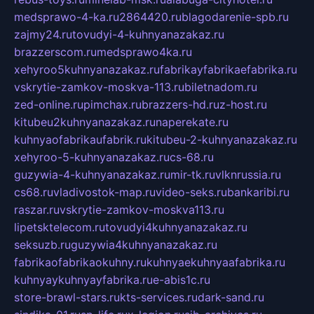
medsprawo-4-ka.ru
2864420.ru
blagodarenie-spb.ru
zajmy24.ru
tovudyi-4-kuhnyanazakaz.ru
brazzerscom.ru
medsprawo4ka.ru
xehyroo5kuhnyanazakaz.ru
fabrikayfabrikaefabrika.ru
vskrytie-zamkov-moskva-113.ru
biletnadom.ru
zed-online.ru
pimchax.ru
brazzers-hd.ru
z-host.ru
kitubeu2kuhnyanazakaz.ru
naperekate.ru
kuhnyaofabrikaufabrik.ru
kitubeu-2-kuhnyanazakaz.ru
xehyroo-5-kuhnyanazakaz.ru
cs-68.ru
guzywia-4-kuhnyanazakaz.ru
mir-tk.ru
vlknrussia.ru
cs68.ru
vladivostok-map.ru
video-seks.ru
bankaribi.ru
raszar.ru
vskrytie-zamkov-moskva113.ru
lipetsktelecom.ru
tovudyi4kuhnyanazakaz.ru
seksuzb.ru
guzywia4kuhnyanazakaz.ru
fabrikaofabrikaokuhny.ru
kuhnyaekuhnyaafabrika.ru
kuhnyaykuhnyayfabrika.ru
e-abis1c.ru
store-brawl-stars.ru
kts-services.ru
dark-sand.ru