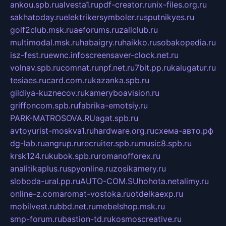
ankou.spb.ru
alvesta1.ru
pdf-creator.ru
nix-files.org.ru
sakhatoday.ru
elektrikersymboler.ru
sputnikyes.ru
golf2club.msk.ru
aeforums.ru
zallclub.ru
multimodal.msk.ru
habaigry.ru
haikko.ru
sobakopedia.ru
isz-fest.ru
ewnc.info
screensaver-clock.net.ru
volnav.spb.ru
comnat.ru
npf.net.ru
7bit.pp.ru
kalugatur.ru
tesiaes.ru
card.com.ru
kazanka.spb.ru
gildiya-kuznecov.ru
kameryboavision.ru
griffoncom.spb.ru
fabrika-emotsiy.ru
PARK-MATROSOVA.RU
agat.spb.ru
avtoyurist-moskva1.ru
hardware.org.ru
схема-авто.рф
dg-lab.ru
angrup.ru
recruiter.spb.ru
music8.spb.ru
krsk124.ru
kubok.spb.ru
romanofforex.ru
analitikaplus.ru
spyonline.ru
zosikamery.ru
sloboda-ural.pp.ru
AUTO-COM.SU
hohota.net
alimy.ru
online-z.com
aromat-vostoka.ru
otdelkaexp.ru
mobilvest.ru
bbd.net.ru
mebelshop.msk.ru
smp-forum.ru
bastion-td.ru
kosmoscreative.ru