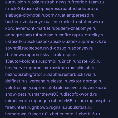
eurovision-russia.ru
strah-news.ru
freeride-team.ru
itrack-24.ru
sexshopexpress.ru
autostudiopro.ru
alabuga-cityhotel.ru
pornv.ru
atlantpereezd.ru
bud-em-znakomye.ru
a-cdc.ru
elektrostal-news.ru
korolevremont-market.ru
budem-znakomye.ru
oooagrosnab.ru
fpodaso.ru
emfire.ru
pro-otdelky.ru
ukrasotki.ru
seksuzbek.ru
seks-uzbek.ru
porno-vk.ru
sovratili.ru
olecoon.ru
vd-dosug.ru
adonyev.ru
rbc-news.ru
porno-skvirt.ru
krospr.ru
13autor-kolonka.ru
sormol.ru
2rich.ru
hostel-65.ru
hostserve.ru
porno-na-russkom.ru
mishinlab.ru
neznobi.ru
bigfatcc.ru
habble.ru
starbucksvia.ru
delfinet.ru
silvernano.ru
elestal.ru
vektor-doroga.ru
velotrenajery.ru
pronso54.ru
lenasever.ru
lovinskix.ru
show-pets.ru
smartnews03.ru
discofoxworld.ru
miraclecoon.ru
pongup.ru
hostel65.ru
liura.ru
glasspb.ru
firehunters.ru
gribowo.ru
gnalis.ru
bulkitula.ru
hometown-france.ru
1-xbeticricetc-1-xbetti-5.ru