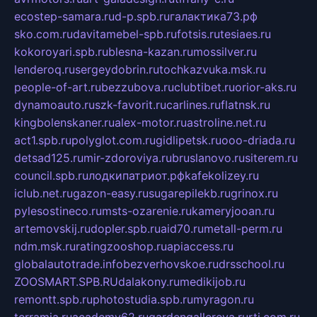
ecostep-samara.ru
d-p.spb.ru
галактика73.рф
sko.com.ru
davitamebel-spb.ru
fotsis.ru
tesiaes.ru
kokoroyari.spb.ru
blesna-kazan.ru
mossilver.ru
lenderoq.ru
sergeydobrin.ru
tochkazvuka.msk.ru
people-of-art.ru
bezzubova.ru
clubtibet.ru
orior-aks.ru
dynamoauto.ru
szk-favorit.ru
carlines.ru
flatnsk.ru
kingbolenskaner.ru
alex-motor.ru
astroline.net.ru
act1.spb.ru
polyglot.com.ru
gidlipetsk.ru
ooo-driada.ru
detsad125.ru
mir-zdoroviya.ru
bruslanovo.ru
siterem.ru
council.spb.ru
лодкипатриот.рф
kafekolizey.ru
iclub.net.ru
gazon-easy.ru
sugarepilekb.ru
grinox.ru
pylesostineco.ru
msts-ozarenie.ru
kameryjooan.ru
artemovskij.ru
dopler.spb.ru
aid70.ru
metall-perm.ru
ndm.msk.ru
ratingzooshop.ru
apiaccess.ru
globalautotrade.info
bezverhovskoe.ru
drsschool.ru
ZOOSMART.SPB.RU
dalakony.ru
medikijob.ru
remontt.spb.ru
photostudia.spb.ru
myragon.ru