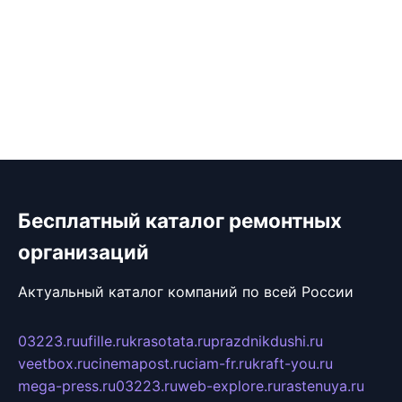
Бесплатный каталог ремонтных
организаций
Актуальный каталог компаний по всей России
03223.ru
ufille.ru
krasotata.ru
prazdnikdushi.ru
veetbox.ru
cinemapost.ru
ciam-fr.ru
kraft-you.ru
mega-press.ru
03223.ru
web-explore.ru
rastenuya.ru