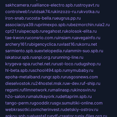
sakhcamera.ru
alliance-electro.spb.ru
stroyavt.ru
controlweb1.ru
tdsak74.ru
kinzozo-ru.ru
kvotka.ru
iron-snab.ru
costa-bella.ru
eugrus.pp.ru
associaciya39.ru
primexpo.spb.ru
bezmorchin.ru
ia2.ru
cpt21.ru
ispecspb.ru
regahost.ru
kolosok-elita.ru
tae-kwon.ru
consrio.com.ru
insiam.ru
avegainfo.ru
archery161.ru
bigencyclica.ru
vlast16.ru
korru.net
sarmiento.spb.su
extelopedia.ru
lammin-suo.spb.ru
iskatour.spb.ru
snpi.org.ru
running-line.ru
krygeva-spa.ru
chel.net.ru
rust-loco.ru
dugshop.ru
hl-beta.spb.ru
school494.spb.ru
mymubaby.ru
epoha-metalband.ru
ngr.spb.ru
rusgosnews.com
dieselvostok.ru
24hostel.msk.ru
w-dev.ru
f-ship.ru
regsmi.ru
filmnetwork.ru
malinasp.ru
kinosvin.ru
h2o-salon.ru
malutkayork.ru
deltaprim.spb.ru
tango-perm.ru
gooddir.ru
sgv.su
multiki-online.com
webkrasotki.com
cherinvest.ru
detskiy-ostrov.ru
ankou.spb.ru
alvesta1.ru
pdf-creator.ru
nix-files.org.ru