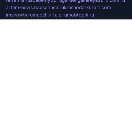
terramia.ru
academy62.ru
gardengallereya.ru
rti.com.ru
artem-news.ru
biserinca.ru
krasnodarkurort.com
imshowtv.ru
mebel-v-tule.ru
mobtopik.ru
pcsecurity.net.ru
tool-sib.ru
multimetrunit.ru
sp-tour.ru
fan-cs.ru
santeh-russia.ru
symbian9.net.ru
DSHAIR.RU
tmmotors.spb.ru
xjocuricopii.com
musavtomat.msk.ru
obustrojdom.ru
sovetcik.ru
ybaranovskaya.ru
ppknews.ru
cult-alshei.ru
JAPANRUSSIA.RU
proekciyamebel.ru
imper-finans.ru
rim.org.ru
glamourai.ru
brassminus.ru
zabor-pro.ru
ftn.pp.ru
dorogoe58.ru
laimengpacker.ru
kuzova-zapchasti.ru
sageerp.ru
taxodrom.ru
dsrazvitie.ru
hardcity.net.ru
ratinghomegames.ru
topservice25.ru
gubernyan.ru
gtglasslined.ru
ii4.ru
tssport.spb.ru
andorra24.com
blackwallstreet.ru
oboimos.ru
optim-doors.com.ru
ikuch.ru
nycr.org.ru
npa21.ru
vremya-ch.spb.ru
desert000.ru
ivtorgi.ru
ifiori.ru
catalog-statei.ru
dcv.org.ru
spetsmaster174.ru
ipkameryhiseeu.ru