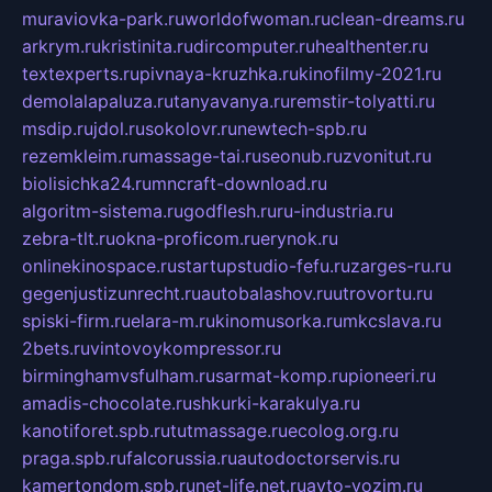
muraviovka-park.ru
worldofwoman.ru
clean-dreams.ru
arkrym.ru
kristinita.ru
dircomputer.ru
healthenter.ru
textexperts.ru
pivnaya-kruzhka.ru
kinofilmy-2021.ru
demolalapaluza.ru
tanyavanya.ru
remstir-tolyatti.ru
msdip.ru
jdol.ru
sokolovr.ru
newtech-spb.ru
rezemkleim.ru
massage-tai.ru
seonub.ru
zvonitut.ru
biolisichka24.ru
mncraft-download.ru
algoritm-sistema.ru
godflesh.ru
ru-industria.ru
zebra-tlt.ru
okna-proficom.ru
erynok.ru
onlinekinospace.ru
startupstudio-fefu.ru
zarges-ru.ru
gegenjustizunrecht.ru
autobalashov.ru
utrovortu.ru
spiski-firm.ru
elara-m.ru
kinomusorka.ru
mkcslava.ru
2bets.ru
vintovoykompressor.ru
birminghamvsfulham.ru
sarmat-komp.ru
pioneeri.ru
amadis-chocolate.ru
shkurki-karakulya.ru
kanotiforet.spb.ru
tutmassage.ru
ecolog.org.ru
praga.spb.ru
falcorussia.ru
autodoctorservis.ru
kamertondom.spb.ru
net-life.net.ru
avto-vozim.ru