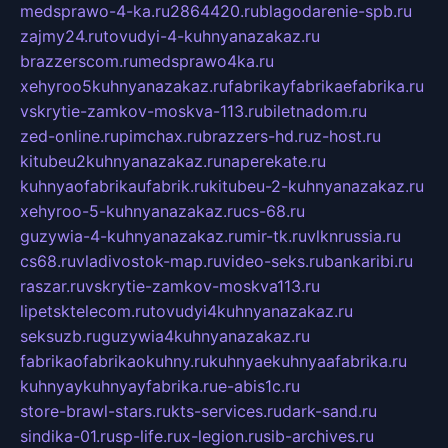
medsprawo-4-ka.ru
2864420.ru
blagodarenie-spb.ru
zajmy24.ru
tovudyi-4-kuhnyanazakaz.ru
brazzerscom.ru
medsprawo4ka.ru
xehyroo5kuhnyanazakaz.ru
fabrikayfabrikaefabrika.ru
vskrytie-zamkov-moskva-113.ru
biletnadom.ru
zed-online.ru
pimchax.ru
brazzers-hd.ru
z-host.ru
kitubeu2kuhnyanazakaz.ru
naperekate.ru
kuhnyaofabrikaufabrik.ru
kitubeu-2-kuhnyanazakaz.ru
xehyroo-5-kuhnyanazakaz.ru
cs-68.ru
guzywia-4-kuhnyanazakaz.ru
mir-tk.ru
vlknrussia.ru
cs68.ru
vladivostok-map.ru
video-seks.ru
bankaribi.ru
raszar.ru
vskrytie-zamkov-moskva113.ru
lipetsktelecom.ru
tovudyi4kuhnyanazakaz.ru
seksuzb.ru
guzywia4kuhnyanazakaz.ru
fabrikaofabrikaokuhny.ru
kuhnyaekuhnyaafabrika.ru
kuhnyaykuhnyayfabrika.ru
e-abis1c.ru
store-brawl-stars.ru
kts-services.ru
dark-sand.ru
sindika-01.ru
sp-life.ru
x-legion.ru
sib-archives.ru