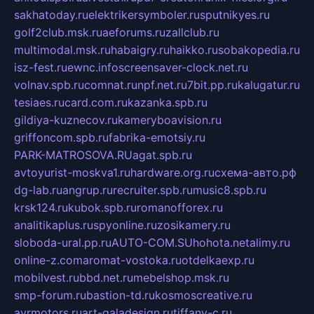
sakhatoday.ru
elektrikersymboler.ru
sputnikyes.ru
golf2club.msk.ru
aeforums.ru
zallclub.ru
multimodal.msk.ru
habaigry.ru
haikko.ru
sobakopedia.ru
isz-fest.ru
ewnc.info
screensaver-clock.net.ru
volnav.spb.ru
comnat.ru
npf.net.ru
7bit.pp.ru
kalugatur.ru
tesiaes.ru
card.com.ru
kazanka.spb.ru
gildiya-kuznecov.ru
kameryboavision.ru
griffoncom.spb.ru
fabrika-emotsiy.ru
PARK-MATROSOVA.RU
agat.spb.ru
avtoyurist-moskva1.ru
hardware.org.ru
схема-авто.рф
dg-lab.ru
angrup.ru
recruiter.spb.ru
music8.spb.ru
krsk124.ru
kubok.spb.ru
romanofforex.ru
analitikaplus.ru
spyonline.ru
zosikamery.ru
sloboda-ural.pp.ru
AUTO-COM.SU
hohota.net
alimy.ru
online-z.com
aromat-vostoka.ru
otdelkaexp.ru
mobilvest.ru
bbd.net.ru
mebelshop.msk.ru
smp-forum.ru
bastion-td.ru
kosmoscreative.ru
avrmotors.ru
art-galadesign.ru
tiffany-c.ru