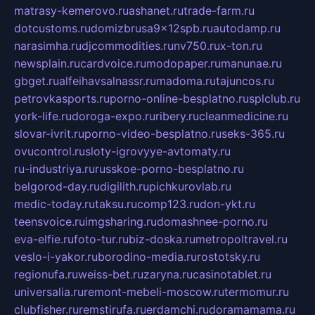
matrasy-kemerovo.ru
ashanet.ru
trade-farm.ru
dotcustoms.ru
domizbrusa9x12spb.ru
autodamp.ru
narasimha.ru
djcommodities.ru
nv750.ru
x-ton.ru
newsplain.ru
cardvoice.ru
modopaper.ru
manunae.ru
gbget.ru
alfeihavsalnassr.ru
madoma.ru
tajuncos.ru
petrovkasports.ru
porno-online-besplatno.ru
splclub.ru
york-life.ru
doroga-expo.ru
ribery.ru
cleanmedicine.ru
slovar-ivrit.ru
porno-video-besplatno.ru
seks-365.ru
ovucontrol.ru
sloty-igrovyye-avtomaty.ru
ru-industriya.ru
russkoe-porno-besplatno.ru
belgorod-day.ru
digilith.ru
pichkurovlab.ru
medic-today.ru
taksu.ru
comp123.ru
don-ykt.ru
teensvoice.ru
imgsharing.ru
domashnee-porno.ru
eva-elfie.ru
foto-tur.ru
biz-doska.ru
metropoltravel.ru
veslo-i-yakor.ru
borodino-media.ru
rostotsky.ru
regionufa.ru
weiss-bet.ru
zaryna.ru
casinotablet.ru
universalia.ru
remont-mebeli-moscow.ru
termomur.ru
clubfisher.ru
remstirufa.ru
erdamchi.ru
doramamama.ru