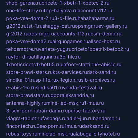
shop-garena.ru
cricetc-1-xbetr-1-xbetcc-2.ru
one-life-story.ru
top-halyava.ru
accounts112.ru
poka-vse-doma-2.ru
3-d-file.ru
hahahaharms.ru
g2012.ru
tst-1.ru
shaggy-cat.ru
opsmgr.ru
ev-gallery.ru
g-2012.ru
ops-mgr.ru
accounts-112.ru
csm-demo.ru
poka-vse-doma2.ru
airgungames.ru
allseo-host.ru
tehosmotre.ru
varieta-yug.ru
cricetc1xbetr1xbetcc2.ru
raytor-d.ru
atillagunn.ru
3d-file.ru
1xbeticricetc1xbetti5.ru
uafoot-statti.ru
e-abis1c.ru
store-brawl-stars.ru
kts-services.ru
dark-sand.ru
sindika-01.ru
sp-life.ru
x-legion.ru
sib-archives.ru
e-abis-1-c.ru
sindika01.ru
venda-festival.ru
store-brawlstars.ru
dooraleksandria.ru
antenna-highly.ru
mine-lab-msk.ru
1-mus.ru
3-sex-porn.ru
ban-damn.ru
purse-factory.ru
viagra-tablet.ru
fasbags.ru
adler-jun.ru
bandamn.ru
fincontech.ru
3sexporn.ru
1mus.ru
darksand.ru
rebus-toys.ru
minelab-msk.ru
alabuga-cityhotel.ru