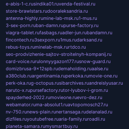
e-abis-1-c.ru
sindika01.ru
venda-festival.ru
store-brawlstars.ru
dooraleksandria.ru
antenna-highly.ru
mine-lab-msk.ru
1-mus.ru
3-sex-porn.ru
ban-damn.ru
purse-factory.ru
viagra-tablet.ru
fasbags.ru
adler-jun.ru
bandamn.ru
fincontech.ru
3sexporn.ru
1mus.ru
darksand.ru
rebus-toys.ru
minelab-msk.ru
rtdco.ru
seo-prodvizhenie-sajtov-stroitelnyh-kompanij.ru
card-voice.ru
rulonnyygazon177.ru
snow-guard.ru
domizbrusa-9x12spb.ru
demaholding.ru
aalse.ru
a380club.ru
argentinamia.ru
perkoka.ru
movie-one.ru
perk-oka.ru
g-octopus.ru
sibarchives.ru
andreislyusar.ru
naruto-x.ru
pursefactory.ru
tor-lyubov-i-grom.ru
spayderhed-2022.ru
movieone.ru
evro-dez.ru
webamator.ru
ma-absolut1.ru
avtopomosch27.ru
nv-750.ru
news-plain.ru
nertansaga.ru
delanalad.ru
dizfiles.ru
youtubefree.ru
aria-family.ru
roadli.ru
planeta-samara.ru
mysmartbuy.ru