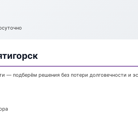
осуточно
ятигорск
и — подберём решения без потери долговечности и эс
ора