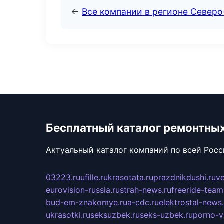
←
Все компании в регионе Северо
Бесплатный каталог ремонтны
Актуальный каталог компаний по всей Рос
03223.ru
ufille.ru
krasotata.ru
prazdnikdushi.ru
v
eurovision-russia.ru
strah-news.ru
freeride-team
bud-em-znakomye.ru
a-cdc.ru
elektrostal-news.
ukrasotki.ru
seksuzbek.ru
seks-uzbek.ru
porno-v