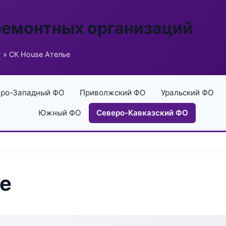
ремонтных организаций
г
» СК House Ателье
ро-Западный ФО
Приволжский ФО
Уральский ФО
Южный ФО
Северо-Кавказский ФО
е