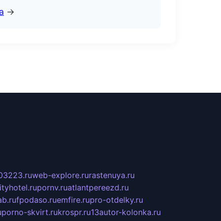
а
→
03223.ru
web-explore.ru
rastenuya.ru
tyhotel.ru
pornv.ru
atlantpereezd.ru
b.ru
fpodaso.ru
emfire.ru
pro-otdelky.ru
u
porno-skvirt.ru
krospr.ru
13autor-kolonka.ru