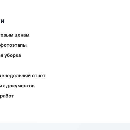
ми
птовым ценам
 фотоэтапы
ая уборка
женедельный отчёт
их документов
 работ