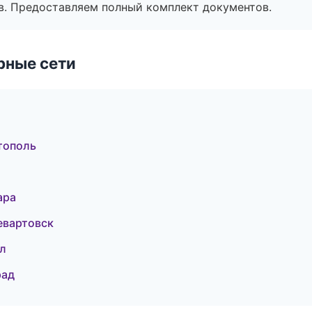
в. Предоставляем полный комплект документов.
рные сети
тополь
ара
евартовск
л
рад