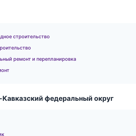
одное строительство
троительство
ьный ремонт и перепланировка
монт
о-Кавказский федеральный округ
ик