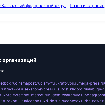
-Кавказский федеральный округ
|
Главная страниц
х организаций
сии
eetbox.ru
cinemapost.ru
ciam-fr.ru
kraft-you.ru
mega-press.ru
.ru
itrack-24.ru
sexshopexpress.ru
autostudiopro.ru
alabuga-ci
ru
korolevremont-market.ru
budem-znakomye.ru
oooagrosna
k.ru
sovratili.ru
olecoon.ru
vd-dosug.ru
adonyev.ru
rbc-news.r