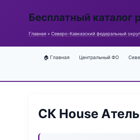
Бесплатный каталог 
Главная
»
Северо-Кавказский федеральный окру
🏠 Главная
Центральный ФО
Севе
СК House Атель