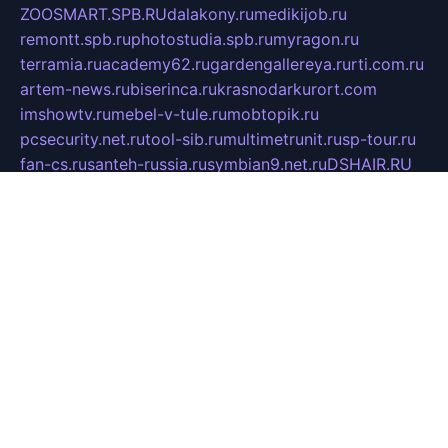
ZOOSMART.SPB.RU
dalakony.ru
medikijob.ru
remontt.spb.ru
photostudia.spb.ru
myragon.ru
terramia.ru
academy62.ru
gardengallereya.ru
rti.com.ru
artem-news.ru
biserinca.ru
krasnodarkurort.com
imshowtv.ru
mebel-v-tule.ru
mobtopik.ru
pcsecurity.net.ru
tool-sib.ru
multimetrunit.ru
sp-tour.ru
fan-cs.ru
santeh-russia.ru
symbian9.net.ru
DSHAIR.RU
tmmotors.spb.ru
xjocuricopii.com
musavtomat.msk.ru
obustrojdom.ru
sovetcik.ru
ybaranovskaya.ru
ppknews.ru
cult-alshei.ru
JAPANRUSSIA.RU
proekciyamebel.ru
imper-finans.ru
rim.org.ru
glamourai.ru
brassminus.ru
zabor-pro.ru
ftn.pp.ru
dorogoe58.ru
laimengpacker.ru
kuzova-zapchasti.ru
sageerp.ru
taxodrom.ru
dsrazvitie.ru
hardcity.net.ru
ratinghomegames.ru
topservice25.ru
gubernyan.ru
gtglasslined.ru
ii4.ru
tssport.spb.ru
andorra24.com
blackwallstreet.ru
oboimos.ru
optim-doors.com.ru
ikuch.ru
nycr.org.ru
npa21.ru
vremya-ch.spb.ru