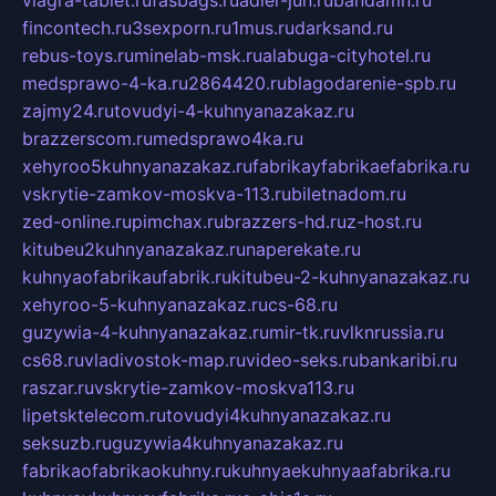
fincontech.ru
3sexporn.ru
1mus.ru
darksand.ru
rebus-toys.ru
minelab-msk.ru
alabuga-cityhotel.ru
medsprawo-4-ka.ru
2864420.ru
blagodarenie-spb.ru
zajmy24.ru
tovudyi-4-kuhnyanazakaz.ru
brazzerscom.ru
medsprawo4ka.ru
xehyroo5kuhnyanazakaz.ru
fabrikayfabrikaefabrika.ru
vskrytie-zamkov-moskva-113.ru
biletnadom.ru
zed-online.ru
pimchax.ru
brazzers-hd.ru
z-host.ru
kitubeu2kuhnyanazakaz.ru
naperekate.ru
kuhnyaofabrikaufabrik.ru
kitubeu-2-kuhnyanazakaz.ru
xehyroo-5-kuhnyanazakaz.ru
cs-68.ru
guzywia-4-kuhnyanazakaz.ru
mir-tk.ru
vlknrussia.ru
cs68.ru
vladivostok-map.ru
video-seks.ru
bankaribi.ru
raszar.ru
vskrytie-zamkov-moskva113.ru
lipetsktelecom.ru
tovudyi4kuhnyanazakaz.ru
seksuzb.ru
guzywia4kuhnyanazakaz.ru
fabrikaofabrikaokuhny.ru
kuhnyaekuhnyaafabrika.ru