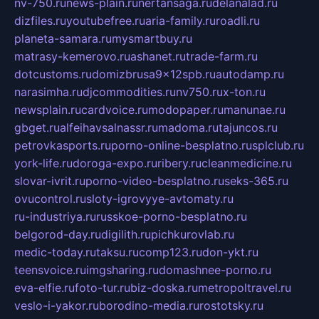
nv-750.ru
news-plain.ru
nertansaga.ru
delanalad.ru
dizfiles.ru
youtubefree.ru
aria-family.ru
roadli.ru
planeta-samara.ru
mysmartbuy.ru
matrasy-kemerovo.ru
ashanet.ru
trade-farm.ru
dotcustoms.ru
domizbrusa9x12spb.ru
autodamp.ru
narasimha.ru
djcommodities.ru
nv750.ru
x-ton.ru
newsplain.ru
cardvoice.ru
modopaper.ru
manunae.ru
gbget.ru
alfeihavsalnassr.ru
madoma.ru
tajuncos.ru
petrovkasports.ru
porno-online-besplatno.ru
splclub.ru
york-life.ru
doroga-expo.ru
ribery.ru
cleanmedicine.ru
slovar-ivrit.ru
porno-video-besplatno.ru
seks-365.ru
ovucontrol.ru
sloty-igrovyye-avtomaty.ru
ru-industriya.ru
russkoe-porno-besplatno.ru
belgorod-day.ru
digilith.ru
pichkurovlab.ru
medic-today.ru
taksu.ru
comp123.ru
don-ykt.ru
teensvoice.ru
imgsharing.ru
domashnee-porno.ru
eva-elfie.ru
foto-tur.ru
biz-doska.ru
metropoltravel.ru
veslo-i-yakor.ru
borodino-media.ru
rostotsky.ru