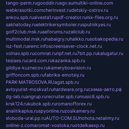
tango-perm.ru
gooddir.ru
sgv.su
multiki-online.com
webkrasotki.com
cherinvest.ru
detskiy-ostrov.ru
ankou.spb.ru
alvesta1.ru
pdf-creator.ru
nix-files.org.ru
sakhatoday.ru
elektrikersymboler.ru
sputnikyes.ru
golf2club.msk.ru
aeforums.ru
zallclub.ru
multimodal.msk.ru
habaigry.ru
haikko.ru
sobakopedia.ru
isz-fest.ru
ewnc.info
screensaver-clock.net.ru
volnav.spb.ru
comnat.ru
npf.net.ru
7bit.pp.ru
kalugatur.ru
tesiaes.ru
card.com.ru
kazanka.spb.ru
gildiya-kuznecov.ru
kameryboavision.ru
griffoncom.spb.ru
fabrika-emotsiy.ru
PARK-MATROSOVA.RU
agat.spb.ru
avtoyurist-moskva1.ru
hardware.org.ru
схема-авто.рф
dg-lab.ru
angrup.ru
recruiter.spb.ru
music8.spb.ru
krsk124.ru
kubok.spb.ru
romanofforex.ru
analitikaplus.ru
spyonline.ru
zosikamery.ru
sloboda-ural.pp.ru
AUTO-COM.SU
hohota.net
alimy.ru
online-z.com
aromat-vostoka.ru
otdelkaexp.ru