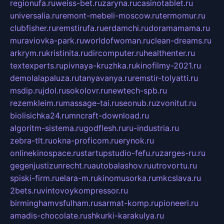
regionufa.ru
weiss-bet.ru
zaryna.ru
casinotablet.ru
universalia.ru
remont-mebeli-moscow.ru
termomur.ru
clubfisher.ru
remstirufa.ru
erdamchi.ru
doramamama.ru
muraviovka-park.ru
worldofwoman.ru
clean-dreams.ru
arkrym.ru
kristinita.ru
dircomputer.ru
healthenter.ru
textexperts.ru
pivnaya-kruzhka.ru
kinofilmy-2021.ru
demolalapaluza.ru
tanyavanya.ru
remstir-tolyatti.ru
msdip.ru
jdol.ru
sokolovr.ru
newtech-spb.ru
rezemkleim.ru
massage-tai.ru
seonub.ru
zvonitut.ru
biolisichka24.ru
mncraft-download.ru
algoritm-sistema.ru
godflesh.ru
ru-industria.ru
zebra-tlt.ru
okna-proficom.ru
erynok.ru
onlinekinospace.ru
startupstudio-fefu.ru
zarges-ru.ru
gegenjustizunrecht.ru
autobalashov.ru
utrovortu.ru
spiski-firm.ru
elara-m.ru
kinomusorka.ru
mkcslava.ru
2bets.ru
vintovoykompressor.ru
birminghamvsfulham.ru
sarmat-komp.ru
pioneeri.ru
amadis-chocolate.ru
shkurki-karakulya.ru