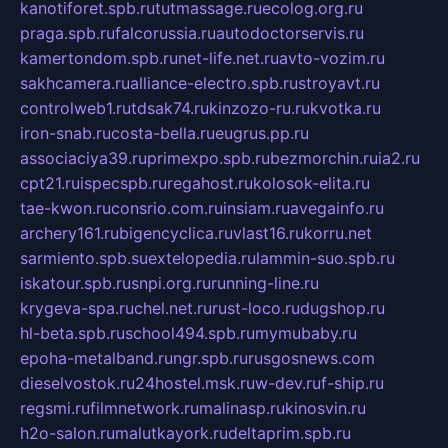
kanotiforet.spb.ru
tutmassage.ru
ecolog.org.ru
praga.spb.ru
falcorussia.ru
autodoctorservis.ru
kamertondom.spb.ru
net-life.net.ru
avto-vozim.ru
sakhcamera.ru
alliance-electro.spb.ru
stroyavt.ru
controlweb1.ru
tdsak74.ru
kinzozo-ru.ru
kvotka.ru
iron-snab.ru
costa-bella.ru
eugrus.pp.ru
associaciya39.ru
primexpo.spb.ru
bezmorchin.ru
ia2.ru
cpt21.ru
ispecspb.ru
regahost.ru
kolosok-elita.ru
tae-kwon.ru
consrio.com.ru
insiam.ru
avegainfo.ru
archery161.ru
bigencyclica.ru
vlast16.ru
korru.net
sarmiento.spb.su
extelopedia.ru
lammin-suo.spb.ru
iskatour.spb.ru
snpi.org.ru
running-line.ru
krygeva-spa.ru
chel.net.ru
rust-loco.ru
dugshop.ru
hl-beta.spb.ru
school494.spb.ru
mymubaby.ru
epoha-metalband.ru
ngr.spb.ru
rusgosnews.com
dieselvostok.ru
24hostel.msk.ru
w-dev.ru
f-ship.ru
regsmi.ru
filmnetwork.ru
malinasp.ru
kinosvin.ru
h2o-salon.ru
malutkayork.ru
deltaprim.spb.ru