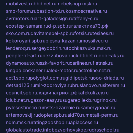
mobilvest.ru
bbd.net.ru
mebelshop.msk.ru
smp-forum.ru
bastion-td.ru
kosmoscreative.ru
avrmotors.ru
art-galadesign.ru
tiffany-c.ru
ecostep-samara.ru
d-p.spb.ru
галактика73.рф
sko.com.ru
davitamebel-spb.ru
fotsis.ru
tesiaes.ru
kokoroyari.spb.ru
blesna-kazan.ru
mossilver.ru
lenderoq.ru
sergeydobrin.ru
tochkazvuka.msk.ru
people-of-art.ru
bezzubova.ru
clubtibet.ru
orior-aks.ru
dynamoauto.ru
szk-favorit.ru
carlines.ru
flatnsk.ru
kingbolenskaner.ru
alex-motor.ru
astroline.net.ru
act1.spb.ru
polyglot.com.ru
gidlipetsk.ru
ooo-driada.ru
detsad125.ru
mir-zdoroviya.ru
bruslanovo.ru
siterem.ru
council.spb.ru
лодкипатриот.рф
kafekolizey.ru
iclub.net.ru
gazon-easy.ru
sugarepilekb.ru
grinox.ru
pylesostineco.ru
msts-ozarenie.ru
kameryjooan.ru
artemovskij.ru
dopler.spb.ru
aid70.ru
metall-perm.ru
ndm.msk.ru
ratingzooshop.ru
apiaccess.ru
globalautotrade.info
bezverhovskoe.ru
drsschool.ru