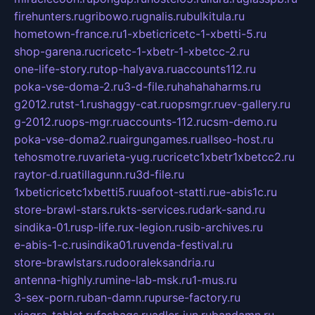
firehunters.ru
gribowo.ru
gnalis.ru
bulkitula.ru
hometown-france.ru
1-xbeticricetc-1-xbetti-5.ru
shop-garena.ru
cricetc-1-xbetr-1-xbetcc-2.ru
one-life-story.ru
top-halyava.ru
accounts112.ru
poka-vse-doma-2.ru
3-d-file.ru
hahahaharms.ru
g2012.ru
tst-1.ru
shaggy-cat.ru
opsmgr.ru
ev-gallery.ru
g-2012.ru
ops-mgr.ru
accounts-112.ru
csm-demo.ru
poka-vse-doma2.ru
airgungames.ru
allseo-host.ru
tehosmotre.ru
varieta-yug.ru
cricetc1xbetr1xbetcc2.ru
raytor-d.ru
atillagunn.ru
3d-file.ru
1xbeticricetc1xbetti5.ru
uafoot-statti.ru
e-abis1c.ru
store-brawl-stars.ru
kts-services.ru
dark-sand.ru
sindika-01.ru
sp-life.ru
x-legion.ru
sib-archives.ru
e-abis-1-c.ru
sindika01.ru
venda-festival.ru
store-brawlstars.ru
dooraleksandria.ru
antenna-highly.ru
mine-lab-msk.ru
1-mus.ru
3-sex-porn.ru
ban-damn.ru
purse-factory.ru
viagra-tablet.ru
fasbags.ru
adler-jun.ru
bandamn.ru