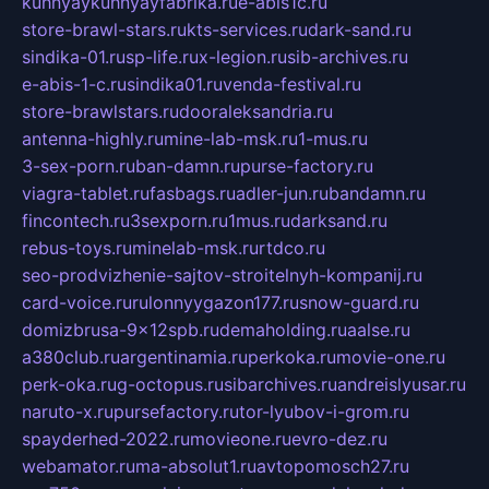
kuhnyaykuhnyayfabrika.ru
e-abis1c.ru
store-brawl-stars.ru
kts-services.ru
dark-sand.ru
sindika-01.ru
sp-life.ru
x-legion.ru
sib-archives.ru
e-abis-1-c.ru
sindika01.ru
venda-festival.ru
store-brawlstars.ru
dooraleksandria.ru
antenna-highly.ru
mine-lab-msk.ru
1-mus.ru
3-sex-porn.ru
ban-damn.ru
purse-factory.ru
viagra-tablet.ru
fasbags.ru
adler-jun.ru
bandamn.ru
fincontech.ru
3sexporn.ru
1mus.ru
darksand.ru
rebus-toys.ru
minelab-msk.ru
rtdco.ru
seo-prodvizhenie-sajtov-stroitelnyh-kompanij.ru
card-voice.ru
rulonnyygazon177.ru
snow-guard.ru
domizbrusa-9x12spb.ru
demaholding.ru
aalse.ru
a380club.ru
argentinamia.ru
perkoka.ru
movie-one.ru
perk-oka.ru
g-octopus.ru
sibarchives.ru
andreislyusar.ru
naruto-x.ru
pursefactory.ru
tor-lyubov-i-grom.ru
spayderhed-2022.ru
movieone.ru
evro-dez.ru
webamator.ru
ma-absolut1.ru
avtopomosch27.ru