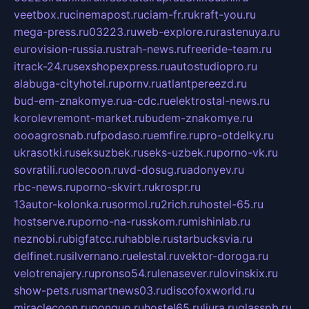
veetbox.ru
cinemapost.ru
ciam-fr.ru
kraft-you.ru
mega-press.ru
03223.ru
web-explore.ru
rastenuya.ru
eurovision-russia.ru
strah-news.ru
freeride-team.ru
itrack-24.ru
sexshopexpress.ru
autostudiopro.ru
alabuga-cityhotel.ru
pornv.ru
atlantpereezd.ru
bud-em-znakomye.ru
a-cdc.ru
elektrostal-news.ru
korolevremont-market.ru
budem-znakomye.ru
oooagrosnab.ru
fpodaso.ru
emfire.ru
pro-otdelky.ru
ukrasotki.ru
seksuzbek.ru
seks-uzbek.ru
porno-vk.ru
sovratili.ru
olecoon.ru
vd-dosug.ru
adonyev.ru
rbc-news.ru
porno-skvirt.ru
krospr.ru
13autor-kolonka.ru
sormol.ru
2rich.ru
hostel-65.ru
hostserve.ru
porno-na-russkom.ru
mishinlab.ru
neznobi.ru
bigfatcc.ru
habble.ru
starbucksvia.ru
delfinet.ru
silvernano.ru
elestal.ru
vektor-doroga.ru
velotrenajery.ru
pronso54.ru
lenasever.ru
lovinskix.ru
show-pets.ru
smartnews03.ru
discofoxworld.ru
miraclecoon.ru
pongup.ru
hostel65.ru
liura.ru
glasspb.ru