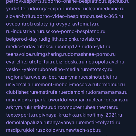
petrovkasports.ru
porno-online-besplatno.ru
splclub.ru
york-life.ru
doroga-expo.ru
ribery.ru
cleanmedicine.ru
slovar-ivrit.ru
porno-video-besplatno.ru
seks-365.ru
ovucontrol.ru
sloty-igrovyye-avtomaty.ru
ru-industriya.ru
russkoe-porno-besplatno.ru
belgorod-day.ru
digilith.ru
pichkurovlab.ru
medic-today.ru
taksu.ru
comp123.ru
don-ykt.ru
teensvoice.ru
imgsharing.ru
domashnee-porno.ru
eva-elfie.ru
foto-tur.ru
biz-doska.ru
metropoltravel.ru
veslo-i-yakor.ru
borodino-media.ru
rostotsky.ru
regionufa.ru
weiss-bet.ru
zaryna.ru
casinotablet.ru
universalia.ru
remont-mebeli-moscow.ru
termomur.ru
clubfisher.ru
remstirufa.ru
erdamchi.ru
doramamama.ru
muraviovka-park.ru
worldofwoman.ru
clean-dreams.ru
arkrym.ru
kristinita.ru
dircomputer.ru
healthenter.ru
textexperts.ru
pivnaya-kruzhka.ru
kinofilmy-2021.ru
demolalapaluza.ru
tanyavanya.ru
remstir-tolyatti.ru
msdip.ru
jdol.ru
sokolovr.ru
newtech-spb.ru