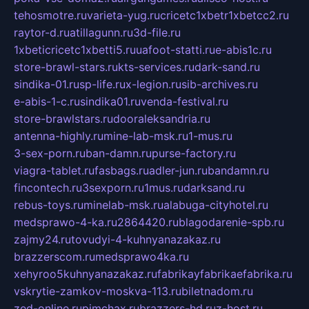
tehosmotre.ru
varieta-yug.ru
cricetc1xbetr1xbetcc2.ru
raytor-d.ru
atillagunn.ru
3d-file.ru
1xbeticricetc1xbetti5.ru
uafoot-statti.ru
e-abis1c.ru
store-brawl-stars.ru
kts-services.ru
dark-sand.ru
sindika-01.ru
sp-life.ru
x-legion.ru
sib-archives.ru
e-abis-1-c.ru
sindika01.ru
venda-festival.ru
store-brawlstars.ru
dooraleksandria.ru
antenna-highly.ru
mine-lab-msk.ru
1-mus.ru
3-sex-porn.ru
ban-damn.ru
purse-factory.ru
viagra-tablet.ru
fasbags.ru
adler-jun.ru
bandamn.ru
fincontech.ru
3sexporn.ru
1mus.ru
darksand.ru
rebus-toys.ru
minelab-msk.ru
alabuga-cityhotel.ru
medsprawo-4-ka.ru
2864420.ru
blagodarenie-spb.ru
zajmy24.ru
tovudyi-4-kuhnyanazakaz.ru
brazzerscom.ru
medsprawo4ka.ru
xehyroo5kuhnyanazakaz.ru
fabrikayfabrikaefabrika.ru
vskrytie-zamkov-moskva-113.ru
biletnadom.ru
zed-online.ru
pimchax.ru
brazzers-hd.ru
z-host.ru