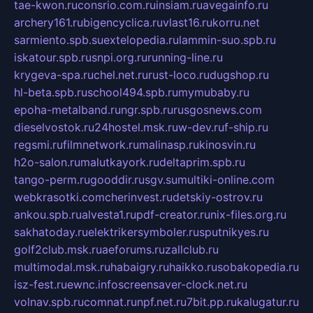
tae-kwon.ru
consrio.com.ru
insiam.ru
avegainfo.ru
archery161.ru
bigencyclica.ru
vlast16.ru
korru.net
sarmiento.spb.su
extelopedia.ru
lammin-suo.spb.ru
iskatour.spb.ru
snpi.org.ru
running-line.ru
krygeva-spa.ru
chel.net.ru
rust-loco.ru
dugshop.ru
hl-beta.spb.ru
school494.spb.ru
mymubaby.ru
epoha-metalband.ru
ngr.spb.ru
rusgosnews.com
dieselvostok.ru
24hostel.msk.ru
w-dev.ru
f-ship.ru
regsmi.ru
filmnetwork.ru
malinasp.ru
kinosvin.ru
h2o-salon.ru
malutkayork.ru
deltaprim.spb.ru
tango-perm.ru
gooddir.ru
sgv.su
multiki-online.com
webkrasotki.com
cherinvest.ru
detskiy-ostrov.ru
ankou.spb.ru
alvesta1.ru
pdf-creator.ru
nix-files.org.ru
sakhatoday.ru
elektrikersymboler.ru
sputnikyes.ru
golf2club.msk.ru
aeforums.ru
zallclub.ru
multimodal.msk.ru
habaigry.ru
haikko.ru
sobakopedia.ru
isz-fest.ru
ewnc.info
screensaver-clock.net.ru
volnav.spb.ru
comnat.ru
npf.net.ru
7bit.pp.ru
kalugatur.ru