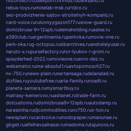
fincontech.ru
3sexporn.ru
1mus.ru
darksand.ru
rebus-toys.ru
minelab-msk.ru
rtdco.ru
seo-prodvizhenie-sajtov-stroitelnyh-kompanij.ru
card-voice.ru
rulonnyygazon177.ru
snow-guard.ru
domizbrusa-9x12spb.ru
demaholding.ru
aalse.ru
a380club.ru
argentinamia.ru
perkoka.ru
movie-one.ru
perk-oka.ru
g-octopus.ru
sibarchives.ru
andreislyusar.ru
naruto-x.ru
pursefactory.ru
tor-lyubov-i-grom.ru
spayderhed-2022.ru
movieone.ru
evro-dez.ru
webamator.ru
ma-absolut1.ru
avtopomosch27.ru
nv-750.ru
news-plain.ru
nertansaga.ru
delanalad.ru
dizfiles.ru
youtubefree.ru
aria-family.ru
roadli.ru
planeta-samara.ru
mysmartbuy.ru
matrasy-kemerovo.ru
ashanet.ru
trade-farm.ru
dotcustoms.ru
domizbrusa9x12spb.ru
autodamp.ru
narasimha.ru
djcommodities.ru
nv750.ru
x-ton.ru
newsplain.ru
cardvoice.ru
modopaper.ru
manunae.ru
gbget.ru
alfeihavsalnassr.ru
madoma.ru
tajuncos.ru