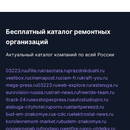
Бесплатный каталог ремонтных
организаций
Актуальный каталог компаний по всей России
03223.ru
ufille.ru
krasotata.ru
prazdnikdushi.ru
veetbox.ru
cinemapost.ru
ciam-fr.ru
kraft-you.ru
mega-press.ru
03223.ru
web-explore.ru
rastenuya.ru
eurovision-russia.ru
strah-news.ru
freeride-team.ru
itrack-24.ru
sexshopexpress.ru
autostudiopro.ru
alabuga-cityhotel.ru
pornv.ru
atlantpereezd.ru
bud-em-znakomye.ru
a-cdc.ru
elektrostal-news.ru
korolevremont-market.ru
budem-znakomye.ru
oooagrosnab.ru
fpodaso.ru
emfire.ru
pro-otdelky.ru