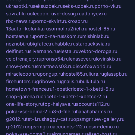
ukrasotki.ru
seksuzbek.ru
seks-uzbek.ru
porno-vk.ru
sovratili.ru
olecoon.ru
vd-dosug.ru
adonyev.ru
rbc-news.ru
porno-skvirt.ru
krospr.ru
13autor-kolonka.ru
sormol.ru
2rich.ru
hostel-65.ru
hostserve.ru
porno-na-russkom.ru
mishinlab.ru
neznobi.ru
bigfatcc.ru
habble.ru
starbucksvia.ru
delfinet.ru
silvernano.ru
elestal.ru
vektor-doroga.ru
velotrenajery.ru
pronso54.ru
lenasever.ru
lovinskix.ru
show-pets.ru
smartnews03.ru
discofoxworld.ru
miraclecoon.ru
pongup.ru
hostel65.ru
liura.ru
glasspb.ru
firehunters.ru
gribowo.ru
gnalis.ru
bulkitula.ru
hometown-france.ru
1-xbeticricetc-1-xbetti-5.ru
shop-garena.ru
cricetc-1-xbetr-1-xbetcc-2.ru
one-life-story.ru
top-halyava.ru
accounts112.ru
poka-vse-doma-2.ru
3-d-file.ru
hahahaharms.ru
g2012.ru
tst-1.ru
shaggy-cat.ru
opsmgr.ru
ev-gallery.ru
g-2012.ru
ops-mgr.ru
accounts-112.ru
csm-demo.ru
poka-vse-doma2.ru
airgungames.ru
allseo-host.ru