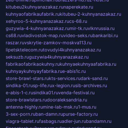
kitubeu2kuhnyanazakaz.ru
naperekate.ru
kuhnyaofabrikaufabrik.ru
kitubeu-2-kuhnyanazakaz.ru
xehyroo-5-kuhnyanazakaz.ru
cs-68.ru
guzywia-4-kuhnyanazakaz.ru
mir-tk.ru
vlknrussia.ru
cs68.ru
vladivostok-map.ru
video-seks.ru
bankaribi.ru
raszar.ru
vskrytie-zamkov-moskva113.ru
lipetsktelecom.ru
tovudyi4kuhnyanazakaz.ru
seksuzb.ru
guzywia4kuhnyanazakaz.ru
fabrikaofabrikaokuhny.ru
kuhnyaekuhnyaafabrika.ru
kuhnyaykuhnyayfabrika.ru
e-abis1c.ru
store-brawl-stars.ru
kts-services.ru
dark-sand.ru
sindika-01.ru
sp-life.ru
x-legion.ru
sib-archives.ru
e-abis-1-c.ru
sindika01.ru
venda-festival.ru
store-brawlstars.ru
dooraleksandria.ru
antenna-highly.ru
mine-lab-msk.ru
1-mus.ru
3-sex-porn.ru
ban-damn.ru
purse-factory.ru
viagra-tablet.ru
fasbags.ru
adler-jun.ru
bandamn.ru