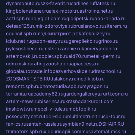
dynamoauto.ru
szk-favorit.ru
carlines.ru
flatnsk.ru
kingbolenskaner.ru
alex-motor.ru
astroline.net.ru
act1.spb.ru
polyglot.com.ru
gidlipetsk.ru
ooo-driada.ru
detsad125.ru
mir-zdoroviya.ru
bruslanovo.ru
siterem.ru
council.spb.ru
лодкипатриот.рф
kafekolizey.ru
iclub.net.ru
gazon-easy.ru
sugarepilekb.ru
grinox.ru
pylesostineco.ru
msts-ozarenie.ru
kameryjooan.ru
artemovskij.ru
dopler.spb.ru
aid70.ru
metall-perm.ru
ndm.msk.ru
ratingzooshop.ru
apiaccess.ru
globalautotrade.info
bezverhovskoe.ru
drsschool.ru
ZOOSMART.SPB.RU
dalakony.ru
medikijob.ru
remontt.spb.ru
photostudia.spb.ru
myragon.ru
terramia.ru
academy62.ru
gardengallereya.ru
rti.com.ru
artem-news.ru
biserinca.ru
krasnodarkurort.com
imshowtv.ru
mebel-v-tule.ru
mobtopik.ru
pcsecurity.net.ru
tool-sib.ru
multimetrunit.ru
sp-tour.ru
fan-cs.ru
santeh-russia.ru
symbian9.net.ru
DSHAIR.RU
tmmotors.spb.ru
xjocuricopii.com
musavtomat.msk.ru