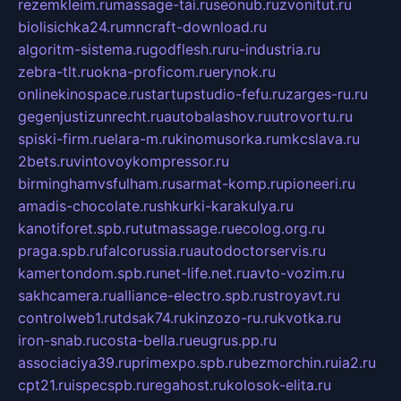
rezemkleim.ru
massage-tai.ru
seonub.ru
zvonitut.ru
biolisichka24.ru
mncraft-download.ru
algoritm-sistema.ru
godflesh.ru
ru-industria.ru
zebra-tlt.ru
okna-proficom.ru
erynok.ru
onlinekinospace.ru
startupstudio-fefu.ru
zarges-ru.ru
gegenjustizunrecht.ru
autobalashov.ru
utrovortu.ru
spiski-firm.ru
elara-m.ru
kinomusorka.ru
mkcslava.ru
2bets.ru
vintovoykompressor.ru
birminghamvsfulham.ru
sarmat-komp.ru
pioneeri.ru
amadis-chocolate.ru
shkurki-karakulya.ru
kanotiforet.spb.ru
tutmassage.ru
ecolog.org.ru
praga.spb.ru
falcorussia.ru
autodoctorservis.ru
kamertondom.spb.ru
net-life.net.ru
avto-vozim.ru
sakhcamera.ru
alliance-electro.spb.ru
stroyavt.ru
controlweb1.ru
tdsak74.ru
kinzozo-ru.ru
kvotka.ru
iron-snab.ru
costa-bella.ru
eugrus.pp.ru
associaciya39.ru
primexpo.spb.ru
bezmorchin.ru
ia2.ru
cpt21.ru
ispecspb.ru
regahost.ru
kolosok-elita.ru