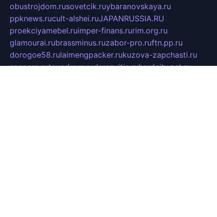
obustrojdom.ru
sovetcik.ru
ybaranovskaya.ru
ppknews.ru
cult-alshei.ru
JAPANRUSSIA.RU
proekciyamebel.ru
imper-finans.ru
rim.org.ru
glamourai.ru
brassminus.ru
zabor-pro.ru
ftn.pp.ru
dorogoe58.ru
laimengpacker.ru
kuzova-zapchasti.ru
sageerp.ru
taxodrom.ru
dsrazvitie.ru
hardcity.net.ru
ratinghomegames.ru
topservice25.ru
gubernyan.ru
gtglasslined.ru
ii4.ru
tssport.spb.ru
andorra24.com
blackwallstreet.ru
oboimos.ru
optim-doors.com.ru
ikuch.ru
nycr.org.ru
npa21.ru
vremya-ch.spb.ru
desert000.ru
ivtorgi.ru
ifiori.ru
catalog-statei.ru
dcv.org.ru
spetsmaster174.ru
ipkameryhiseeu.ru
dum26.ru
ruspol.spb.ru
fr-opendp.ru
kam-solnyshko.ru
cheyenne-arapaho.ru
sevzapmetal.spb.ru
ted-lapidus.spb.ru
parasite-eliminator.ru
sigma-complete.ru
modernworld.ru
dama-moda.ru
eholot-group.ru
sk-nvkz.ru
DRONGOLD.RU
democratia2.ru
i-farmer.ru
mass-sport.org