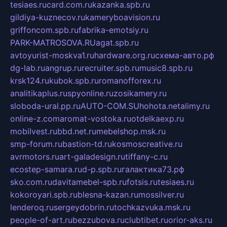
tesiaes.ru
card.com.ru
kazanka.spb.ru
gildiya-kuznecov.ru
kameryboavision.ru
griffoncom.spb.ru
fabrika-emotsiy.ru
PARK-MATROSOVA.RU
agat.spb.ru
avtoyurist-moskva1.ru
hardware.org.ru
схема-авто.рф
dg-lab.ru
angrup.ru
recruiter.spb.ru
music8.spb.ru
krsk124.ru
kubok.spb.ru
romanofforex.ru
analitikaplus.ru
spyonline.ru
zosikamery.ru
sloboda-ural.pp.ru
AUTO-COM.SU
hohota.net
alimy.ru
online-z.com
aromat-vostoka.ru
otdelkaexp.ru
mobilvest.ru
bbd.net.ru
mebelshop.msk.ru
smp-forum.ru
bastion-td.ru
kosmoscreative.ru
avrmotors.ru
art-galadesign.ru
tiffany-c.ru
ecostep-samara.ru
d-p.spb.ru
галактика73.рф
sko.com.ru
davitamebel-spb.ru
fotsis.ru
tesiaes.ru
kokoroyari.spb.ru
blesna-kazan.ru
mossilver.ru
lenderoq.ru
sergeydobrin.ru
tochkazvuka.msk.ru
people-of-art.ru
bezzubova.ru
clubtibet.ru
orior-aks.ru