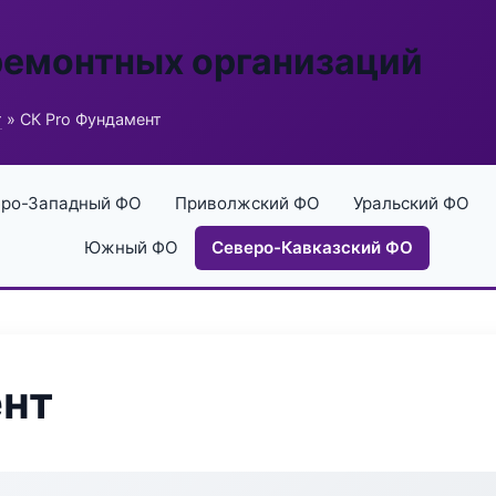
ремонтных организаций
г
» СК Pro Фундамент
ро-Западный ФО
Приволжский ФО
Уральский ФО
Южный ФО
Северо-Кавказский ФО
ент