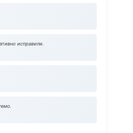
ативно исправили.
уемо.