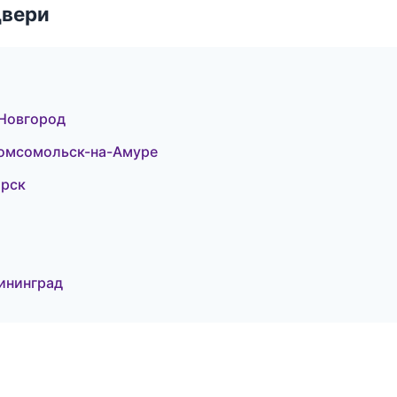
двери
 Новгород
омсомольск-на-Амуре
орск
ининград