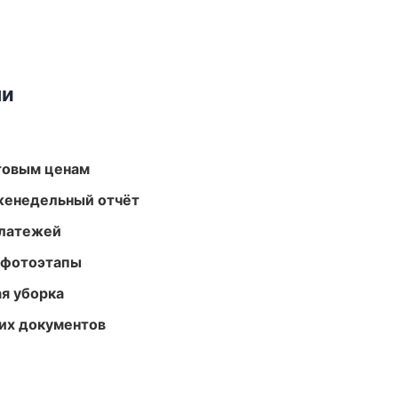
ми
птовым ценам
женедельный отчёт
платежей
 фотоэтапы
ая уборка
их документов