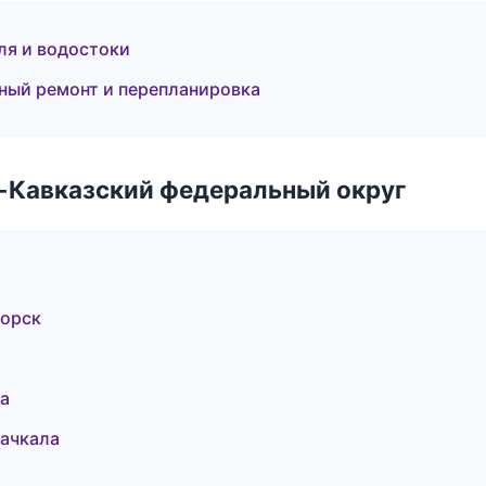
ля и водостоки
ный ремонт и перепланировка
о-Кавказский федеральный округ
горск
а
ачкала