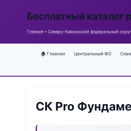
Бесплатный каталог 
Главная
»
Северо-Кавказский федеральный окру
🏠 Главная
Центральный ФО
Севе
СК Pro Фундам